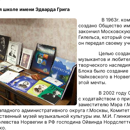
я школе имени Эдварда Грига
В 1963г. компози
создано Общество им
закончил Московскую
Гилельса, который оч
он передал своему уч
Целью создания Об
музыкантов и любите
творческого наследи
Блока было создание 
Чайковского в Норвег
этой мечты.
В 2002 году Общес
с ходатайством о пр
заместителю Мэра г.
ападного административного округа г.Москвы, Комитет
ственный музей музыкальной культуры им. М.И. Глин
левства Норвегии в РФ господина Ойвинда Нордслетт
ко.