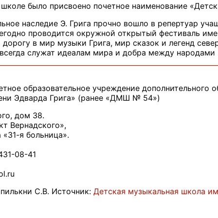
г. школе было присвоено почетное наименование «Детс
наследие Э. Грига прочно вошло в репертуар учащ
егодно проводится окружной открытый фестиваль имен
дорогу в мир музыки Грига, мир сказок и легенд севе
 всегда служат идеалам мира и добра между народами 
етное образовательное учреждение дополнительного о
ени Эдварда Грига» (ранее «ДМШ № 54»)
го, дом 38.
ект Вернадского»,
 «31-я больница».
431-08-41
l.ru
пилькни С.В. Источник:
Детская музыкальная школа им