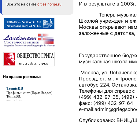
И в результате в 2003
Всё это на сайте
cities.norge.ru
.
Теперь музыкальное 
Школой учрежден и еж
Москвы открывают нам 
заложенные с детства,
Государственное бюдж
музыкальная школа им
Москва, ул. Лобачевско
На правах рекламы:
Проезд, ст. м . «Просп
автобус 224. Остановка
TennisBB
Телефоны для справок:
Профиль и счёт (Паула Бадоса) -
(499) 432-97-35, (499) 
TennisBB
.
tennisbb.ru
факс: (499) 432-97-64
e-mail:admin@griegschoo
Опубликовано: БНИЦ/Ш