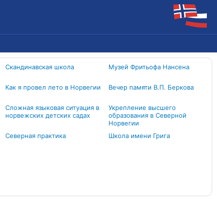
Скандинавская школа
Музей Фритьофа Нансена
Как я провел лето в Норвегии
Вечер памяти В.П. Беркова
Сложная языковая ситуация в
Укрепление высшего
норвежских детских садах
образования в Северной
Норвегии
Северная практика
Школа имени Грига