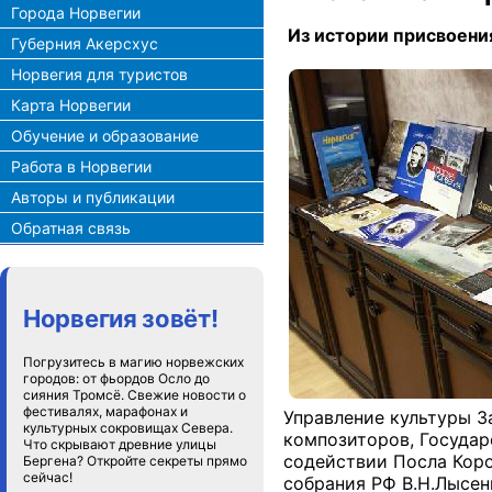
Города Норвегии
Из истории присвоени
Губерния Акерсхус
Норвегия для туристов
Карта Норвегии
Обучение и образование
Работа в Норвегии
Авторы и публикации
Обратная связь
Норвегия зовёт!
Погрузитесь в магию норвежских
городов: от фьордов Осло до
сияния Тромсё. Свежие новости о
фестивалях, марафонах и
Управление культуры З
культурных сокровищах Севера.
композиторов, Государ
Что скрывают древние улицы
содействии Посла Коро
Бергена? Откройте секреты прямо
сейчас!
собрания РФ В.Н.Лысен