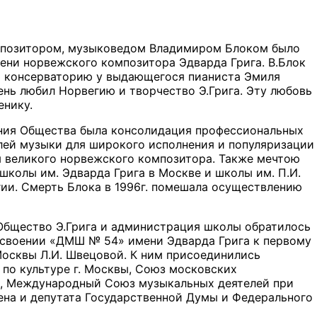
тором, музыковедом Владимиром Блоком было
ени норвежского композитора Эдварда Грига. В.Блок
 консерваторию у выдающегося пианиста Эмиля
ень любил Норвегию и творчество Э.Грига. Эту любовь
енику.
щества была консолидация профессиональных
лей музыки для широкого исполнения и популяризации
я великого норвежского композитора. Также мечтою
школы им. Эдварда Грига в Москве и школы им. П.И.
ии. Смерть Блока в 1996г. помешала осуществлению
тво Э.Грига и администрация школы обратилось
исвоении «ДМШ № 54» имени Эдварда Грига к первому
Москвы Л.И. Швецовой. К ним присоединились
 по культуре г. Москвы, Союз московских
ки, Международный Союз музыкальных деятелей при
ена и депутата Государственной Думы и Федерального