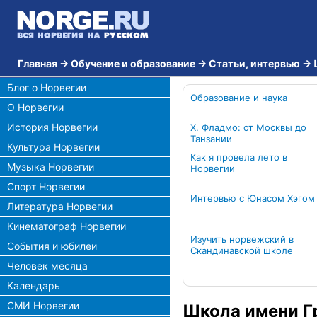
Главная
→
Обучение и образование
→
Статьи, интервью
→
Блог о Норвегии
Образование и наука
О Норвегии
История Норвегии
Х. Фладмо: от Москвы до
Танзании
Культура Норвегии
Как я провелa лето в
Музыка Норвегии
Норвегии
Спорт Норвегии
Интервью с Юнасом Хэгом
Литература Норвегии
Кинематограф Норвегии
Изучить норвежский в
События и юбилеи
Скандинавской школе
Человек месяца
Календарь
СМИ Норвегии
Школа имени Г