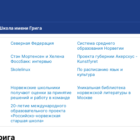
Школа имени Грига
Северная Федерация
Система среднего
образования Норвегии
Стэн Мортенсен и Хелена
Проекта губернии Акерсхус -
Фоссбакк: интервью
Kunstfyret
Skolelinux
По расписанию язык и
культура
Норвежские школьники
Уникальная библиотека
получают оценки за принятие
норвежской литературы в
решений и работу в команде
Москве
20-летие международного
образовательного проекта
«Российско-норвежская
старшая школа»
рига