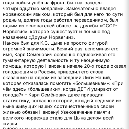
годы войны ушёл на фронт, был награжден
четырнадцатью медалями. Замечательно владея
норвежским языком, который был для него по сути
родным, долгие годы работал переводчиком, был
одним из основателей общества дружбы «СССР-
Норвегия», которое существует и поныне под
названием «Друзья Норвегии».
Нансен был для К.С. Цына не просто фигурой
огромной значимости. Всякий раз, вспоминая его
имя, Карл Семёнович особенно подчёркивал его
гуманитарную деятельность и ту неоценимую
помощь, которую Нансен в начале 20-х годов оказал
голодающим в России, приводил его слова,
сказанные на одном из заседаний Лиги Наций,
которая отказалась помогать «большевикам»: «При
чём здесь «большевики», когда ДЕТИ умирают от
голода?» - Карл Семёнович даже приводил
статистику, согласно которой, каждый седьмой из
ныне живущих наших соотечественников своей
жизнью обязан Нансену! Увековечение памяти
великого норвежца стало для Цына делом всей
жизни.