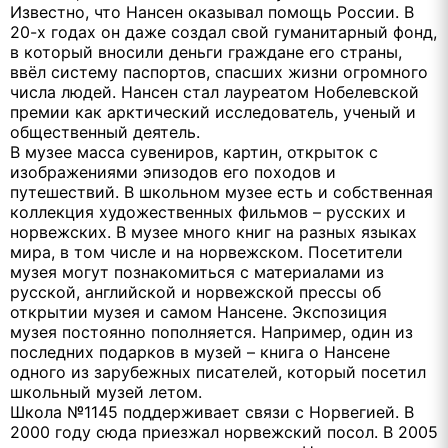
Известно, что Нансен оказывал помощь России. В
20-х годах он даже создал свой гуманитарный фонд,
в который вносили деньги граждане его страны,
ввёл систему паспортов, спасших жизни огромного
числа людей. Нансен стал лауреатом Нобелевской
премии как арктический исследователь, ученый и
общественный деятель.
В музее масса сувениров, картин, открыток с
изображениями эпизодов его походов и
путешествий. В школьном музее есть и собственная
коллекция художественных фильмов – русских и
норвежских. В музее много книг на разных языках
мира, в том числе и на норвежском. Посетители
музея могут познакомиться с материалами из
русской, английской и норвежской прессы об
открытии музея и самом Нансене. Экспозиция
музея постоянно пополняется. Например, один из
последних подарков в музей – книга о Нансене
одного из зарубежных писателей, который посетил
школьный музей летом.
Школа №1145 поддерживает связи с Норвегией. В
2000 году сюда приезжал норвежский посол. В 2005