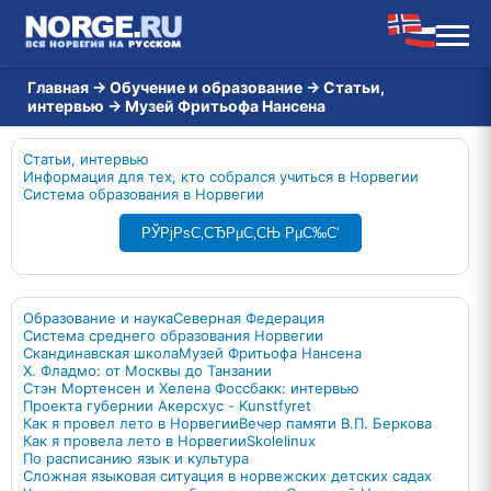
Главная
→
Обучение и образование
→
Статьи,
интервью
→
Музей Фритьофа Нансена
Статьи, интервью
Информация для тех, кто собрался учиться в Норвегии
Система образования в Норвегии
РЎРјРѕС‚СЂРµС‚СЊ РµС‰С‘
Образование и наука
Северная Федерация
Система среднего образования Норвегии
Скандинавская школа
Музей Фритьофа Нансена
Х. Фладмо: от Москвы до Танзании
Стэн Мортенсен и Хелена Фоссбакк: интервью
Проекта губернии Акерсхус - Kunstfyret
Как я провел лето в Норвегии
Вечер памяти В.П. Беркова
Как я провелa лето в Норвегии
Skolelinux
По расписанию язык и культура
Сложная языковая ситуация в норвежских детских садах