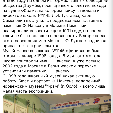
В 1996 году на одном из торжественных совещаний
общества Дружбы, посвященном столетию похода
на судне «Фрам», на котором присутствовала и
директор школы №1145 Л.И. Туктаева, Карл
Семёнович выступил с предложением поставить
памятник Ф. Нансену в Москве. Памятник
планировали возвести еще в 1931 году, но проект
так и не был воплощен в реальность. Вскоре после
этого совещания мэр Москвы Ю. Лужков подписал
приказ о его строительстве.
Музей Нансена в школе №1145 официально был
открыт в январе 1998 года, а 6 мая того же года
школе присвоили имя Ф. Нансена. А уже осенью
2002 года в Москве в Леонтьевском переулке
установили памятник Ф. Нансену.
С 1998 года школьный музей начал активную
работу. Бюст и портрет Ф. Нансена, подаренный
норвежским музеем
"Фрам" (г. Осло)
, - всего лишь
малая часть экспозиции.