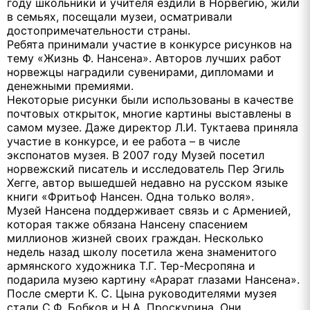
году школьники и учителя ездили в Норвегию, жили
в семьях, посещали музеи, осматривали
достопримечательности страны.
Ребята принимали участие в конкурсе рисунков на
тему «Жизнь Ф. Нансена». Авторов лучших работ
норвежцы наградили сувенирами, дипломами и
денежными премиями.
Некоторые рисунки были использованы в качестве
почтовых открыток, многие картины выставлены в
самом музее. Даже директор Л.И. Туктаева приняла
участие в конкурсе, и ее работа – в числе
экспонатов музея. В 2007 году Музей посетил
норвежский писатель и исследователь Пер Эгиль
Хегге, автор вышедшей недавно на русском языке
книги «Фритьоф Нансен. Одна только воля».
Музей Нансена поддерживает связь и с Арменией,
которая также обязана Нансену спасением
миллионов жизней своих граждан. Несколько
недель назад школу посетила жена знаменитого
армянского художника Т.Г. Тер-Месропяна и
подарила музею картину «Арарат глазами Нансена».
После смерти К. С. Цына руководителями музея
стали С.Ф. Бобков и Н.А. Проскурина. Они