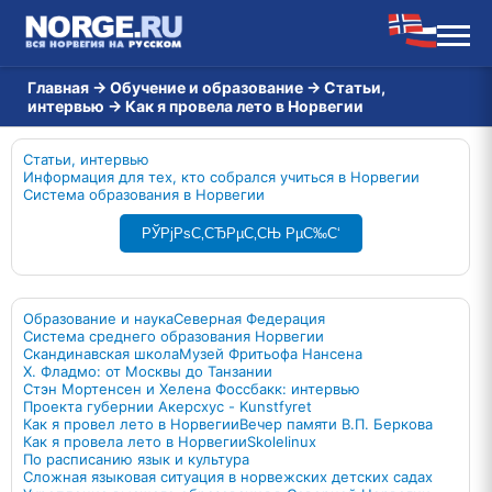
Главная
→
Обучение и образование
→
Статьи,
интервью
→
Как я провелa лето в Норвегии
Статьи, интервью
Информация для тех, кто собрался учиться в Норвегии
Система образования в Норвегии
РЎРјРѕС‚СЂРµС‚СЊ РµС‰С‘
Образование и наука
Северная Федерация
Система среднего образования Норвегии
Скандинавская школа
Музей Фритьофа Нансена
Х. Фладмо: от Москвы до Танзании
Стэн Мортенсен и Хелена Фоссбакк: интервью
Проекта губернии Акерсхус - Kunstfyret
Как я провел лето в Норвегии
Вечер памяти В.П. Беркова
Как я провелa лето в Норвегии
Skolelinux
По расписанию язык и культура
Сложная языковая ситуация в норвежских детских садах