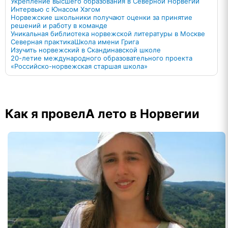
Укрепление высшего образования в Северной Норвегии
Интервью с Юнасом Хэгом
Норвежские школьники получают оценки за принятие
решений и работу в команде
Уникальная библиотека норвежской литературы в Москве
Северная практика
Школа имени Грига
Изучить норвежский в Скандинавской школе
20-летие международного образовательного проекта
«Российско-норвежская старшая школа»
Как я провелA лето в Норвегии