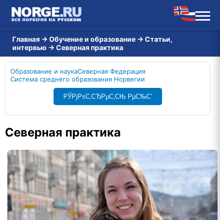
Главная
→
Обучение и образование
→
Статьи,
интервью
→
Северная практика
Образование и наука
Северная Федерация
Система среднего образования Норвегии
РЎРјРѕС‚СЂРµС‚СЊ РµС‰С‘
Северная практика