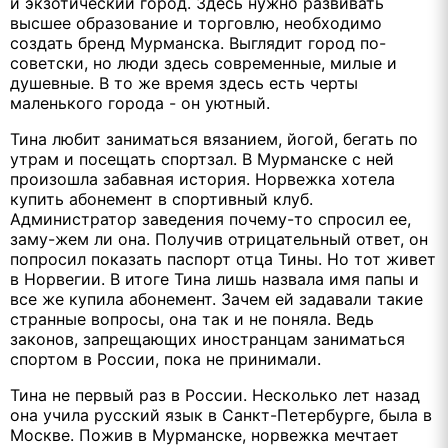
и экзотический город. Здесь нужно развивать
высшее образование и торговлю, необходимо
создать бренд Мурманска. Выглядит город по-
советски, но люди здесь современные, милые и
душевные. В то же время здесь есть черты
маленького города - он уютный.
Тина любит заниматься вязанием, йогой, бегать по
утрам и посещать спортзал. В Мурманске с ней
произошла забавная история. Норвежка хотела
купить абонемент в спортивный клуб.
Администратор заведения почему-то спросил ее,
заму-жем ли она. Получив отрицательный ответ, он
попросил показать паспорт отца Тины. Но тот живет
в Норвегии. В итоге Тина лишь назвала имя папы и
все же купила абонемент. Зачем ей задавали такие
странные вопросы, она так и не поняла. Ведь
законов, запрещающих иностранцам заниматься
спортом в России, пока не принимали.
Тина не первый раз в России. Несколько лет назад
она учила русский язык в Санкт-Петербурге, была в
Москве. Пожив в Мурманске, норвежка мечтает