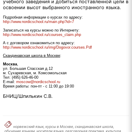
учебного заведения и добиться поставленной цели в
освоении высот выбранного иностранного языка.
Подробная информации о курсах по адресу:
http://www.nordicschool.ru/main.php?id=7
Записаться на курсы можно по Интернету:
http://www.nordicschool.ru/courses_claim.php
А с договором ознакомиться по адресу:
http://www.nordicschool.ru/img/Dogovor.courses.Pdf
C
кандинавская школа в Москве
:
Москва
,
ул. Большая Спасская д.12
м. Сухаревская, м. Комсомольская
Тел: (495) 626-46-00
E
-
mail
:
moscow
@
nordicschool
.
ru
Время работы: пон-пт - с 11:00 до 19:00
БНИЦ/Шпилькин С.В.
норвежский язык, курсы в Москве, скандинавская школа,
обучение языкам, носители языка, разговорная практика, культура