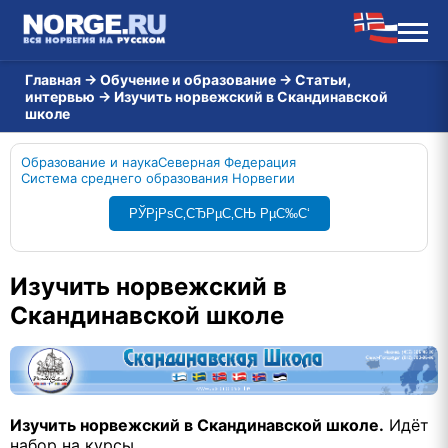
Главная
→
Обучение и образование
→
Статьи,
интервью
→
Изучить норвежский в Скандинавской
школе
Образование и наука
Северная Федерация
Система среднего образования Норвегии
РЎРјРѕС‚СЂРµС‚СЊ РµС‰С‘
Изучить норвежский в
Скандинавской школе
Изучить норвежский в Скандинавской школе.
Идёт
набор на курсы.