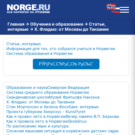
Главная
→
Обучение и образование
→
Статьи,
интервью
→
Х. Фладмо: от Москвы до Танзании
Статьи, интервью
Информация для тех, кто собрался учиться в Норвегии
Система образования в Норвегии
РЎРјРѕС‚СЂРµС‚СЊ РµС‰С‘
Образование и наука
Северная Федерация
Система среднего образования Норвегии
Скандинавская школа
Музей Фритьофа Нансена
Х. Фладмо: от Москвы до Танзании
Стэн Мортенсен и Хелена Фоссбакк: интервью
Проекта губернии Акерсхус - Kunstfyret
Как я провел лето в Норвегии
Вечер памяти В.П. Беркова
Как я провелa лето в Норвегии
Skolelinux
По расписанию язык и культура
Сложная языковая ситуация в норвежских детских садах