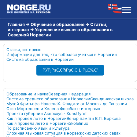
Главная
→
Обучение и образование
→
Статьи,
интервью
→
Укрепление высшего образования в
Северной Норвегии
Статьи, интервью
Информация для тех, кто собрался учиться в Норвегии
Система образования в Норвегии
РЎРјРѕС‚СЂРµС‚СЊ РµС‰С‘
Образование и наука
Северная Федерация
Система среднего образования Норвегии
Скандинавская школа
Музей Фритьофа Нансена
Х. Фладмо: от Москвы до Танзании
Стэн Мортенсен и Хелена Фоссбакк: интервью
Проекта губернии Акерсхус - Kunstfyret
Как я провел лето в Норвегии
Вечер памяти В.П. Беркова
Как я провелa лето в Норвегии
Skolelinux
По расписанию язык и культура
Сложная языковая ситуация в норвежских детских садах