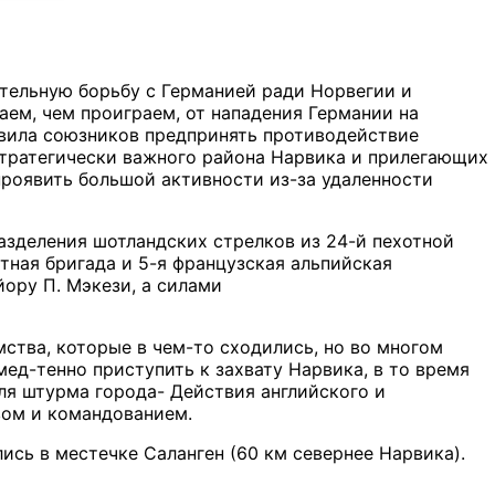
ительную борьбу с Германией ради Норвегии и
аем, чем проиграем, от нападения Германии на
авила союзников предпринять противодействие
стратегически важного района Нарвика и прилегающих
проявить большой активности из-за удаленности
азделения шотландских стрелков из 24-й пехотной
тная бригада и 5-я французская альпийская
ору П. Мэкези, а силами
ства, которые в чем-то сходились, но во многом
д-тенно приступить к захвату Нарвика, в то время
ля штурма города- Действия английского и
вом и командованием.
ись в местечке Саланген (60 км севернее Нарвика).