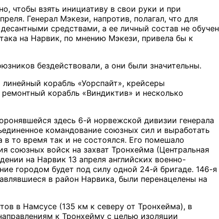
о, чтобы взять инициативу в свои руки и при
еля. Генерал Мэкези, напротив, полагал, что для
 десантными средствами, а ее личный состав не обучен
така на Нарвик, по мнению Мэкези, привела бы к
оюзников бездействовали, а они были значительны.
ы линейный корабль «Уорспайт», крейсеры
, ремонтный корабль «Виндиктив» и несколько
оронявшейся здесь 6-й норвежской дивизии генерала
объединенное командование союзных сил и выработать
 в то время так и не состоялся. Его помешало
я союзных войск на захват Тронхейма (Центральная
адении на Нарвик 13 апреля английских военно-
ние городом будет под силу одной 24-й бригаде. 146-я
равлявшиеся в район Нарвика, были перенацелены на
в в Намсусе (135 км к северу от Тронхейма), в
 направлениям к Тронхейму с целью изоляции