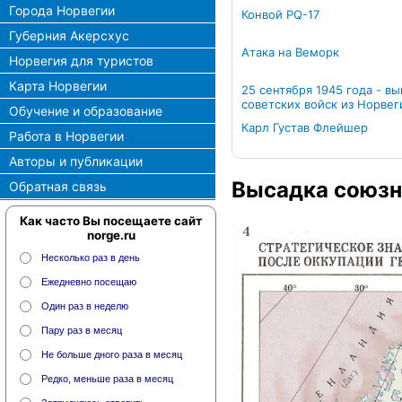
Города Норвегии
Конвой PQ-17
Губерния Акерсхус
Атака на Веморк
Норвегия для туристов
Карта Норвегии
25 сентября 1945 года - в
советских войск из Норвег
Обучение и образование
Карл Густав Флейшер
Работа в Норвегии
Авторы и публикации
Высадка союзн
Обратная связь
Как часто Вы посещаете сайт
norge.ru
Несколько раз в день
Ежедневно посещаю
Один раз в неделю
Пару раз в месяц
Не больше дного раза в месяц
Редко, меньше раза в месяц