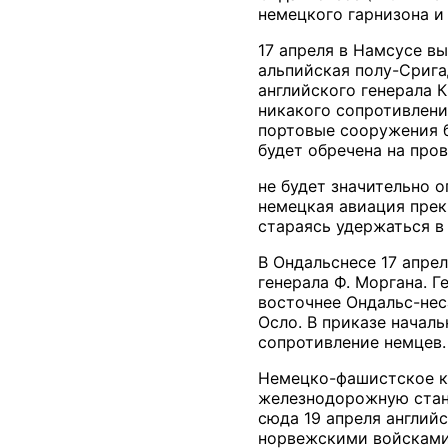
немецкого гарнизона и 
17 апреля в Намсусе вы
альпийская полу-Срига
английского генерала 
никакого сопротивлени
портовые сооружения б
будет обречена на про
не будет значительно 
немецкая авиация прек
стараясь удержаться в
В Ондальснесе 17 апре
генерала Ф. Моргана. 
восточнее Ондальс-нес
Осло. В приказе началь
сопротивление немцев.
Немецко-фашистское ко
железнодорожную стан
сюда 19 апреля англий
норвежскими войсками 