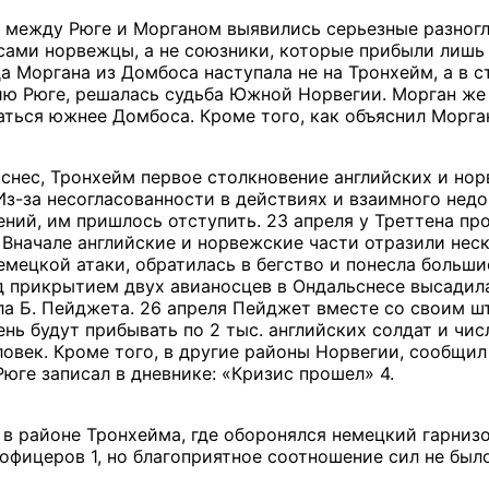
 между Рюге и Морганом выявились серьезные разногла
сами норвежцы, а не союзники, которые прибыли лиш
да Моргана из Домбоса наступала не на Тронхейм, а в 
нию Рюге, решалась судьба Южной Норвегии. Морган же 
ться южнее Домбоса. Кроме того, как объяснил Морган
снес, Тронхейм первое столкновение английских и но
 Из-за несогласованности в действиях и взаимного нед
ний, им пришлось отступить. 23 апреля у Треттена пр
Вначале английские и норвежские части отразили неско
мецкой атаки, обратилась в бегство и понесла большие
од прикрытием двух авианосцев в Ондальснесе высадила
а Б. Пейджета. 26 апреля Пейджет вместе со своим шта
нь будут прибывать по 2 тыс. английских солдат и чи
еловек. Кроме того, в другие районы Норвегии, сообщи
юге записал в дневнике: «Кризис прошел» 4.
я в районе Тронхейма, где оборонялся немецкий гарниз
 офицеров 1, но благоприятное соотношение сил не был