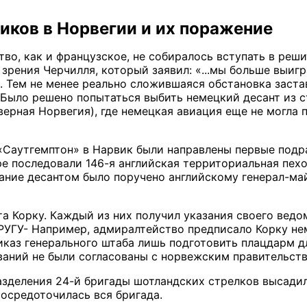
иков в Норвегии и их поражение
тво, как и французское, не собиралось вступать в реш
зрения Черчилля, который заявил: «...мы больше выигр
 Тем не менее реально сложившаяся обстановка заст
Было решено попытаться выбить немецкий десант из 
верная Норвегия), где немецкая авиация еще не могла 
 «Саутгемптон» в Нарвик были направлены первые подр
ре последовали 146-я английская территориальная пехо
ание десантом было поручено английскому генерал-май
а Корку. Каждый из них получил указания своего ведом
УГУ- Например, адмиралтейство предписало Корку неме
иказ генерального штаба лишь подготовить плацдарм д
аний не были согласованы с норвежским правительст
азделения 24-й бригады шотландских стрелков высадил
осредоточилась вся бригада.