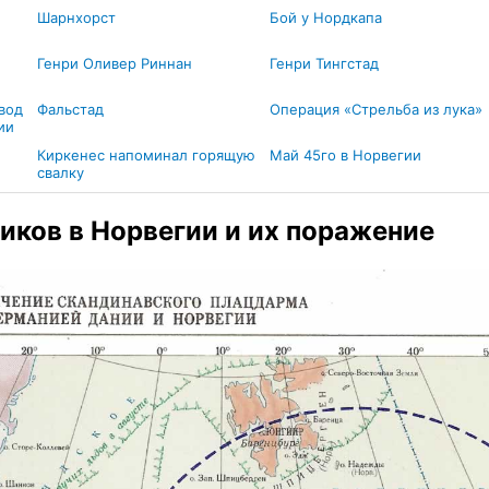
Шарнхорст
Бой у Нордкапа
Генри Оливер Риннан
Генри Тингстад
ывод
Фальстад
Операция «Стрельба из лука»
ии
Киркенес напоминал горящую
Май 45го в Норвегии
свалку
иков в Норвегии и их поражение