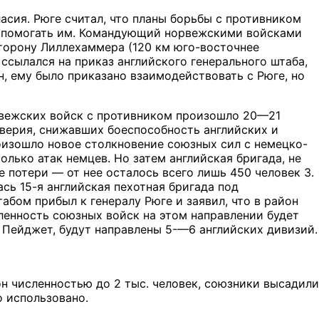
сия. Рюге считал, что планы борьбы с противником
ь помогать им. Командующий норвежскими войсками
сторону Лиллехаммера (120 км юго-восточнее
ссылался на приказ английского генерального штаба,
, ему было приказано взаимодействовать с Рюге, но
рвежских войск с противником произошло 20—21
оверия, снижавших боеспособность английских и
оизошло новое столкновение союзных сил с немецко-
лько атак немцев. Но затем английская бригада, не
 потери — от нее осталось всего лишь 450 человек 3.
сь 15-я английская пехотная бригада под
бом прибыл к генералу Рюге и заявил, что в район
сленность союзных войск на этом направлении будет
л Пейджет, будут направлены 5-—6 английских дивизий.
он численностью до 2 тыс. человек, союзники высадили
о использовано.