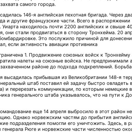
захвата самого города.
садилась 146-я английская пехотная бригада. Через дв
да и другие французские части. Всего в распоряжени
К. Уиарта находилось почти 2200 английских и свыше 4
я, они стали продвигаться в сторону Тронхейма. 20 ап
омбардировке. Это послужило причиной для донесения 
вал, если активность авиации противника
ограничена 1. Продвижение союзных войск к Тронхейму
ратила налеты на союзные войска. Не предпринимали 
 захваченном районе до подхода подкреплений. Борьба
ля высадилась прибывшая из Великобритании 148-я те
Генеральный штаб поставил ей задачу быстро овладет
а) и перерезать коммуникации, по которым немецкие 
ника генерального штаба указывалось, что на пути к 
мандование еще 14 апреля выбросило в этот район не
цию. Однако норвежским частям до прибытия английск
ские подразделения помогли его уничтожить. Здесь, в
генерала Рюге и норвежские части численностью окол