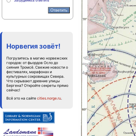
Затрудняюсь ответить
Норвегия зовёт!
Погрузитесь в магию норвежских
городов: от фьордов Осло до
сияния Тромсё. Свежие новости о
фестивалях, марафонах и
культурных сокровищах Севера.
Что скрывают древние улицы
Бергена? Откройте секреты прямо
сейчас!
Всё это на сайте
cities.norge.ru
.