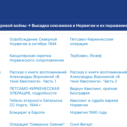
ировой войны
→
Высадка союзников в Норвегии и их поражени
Освобождение Северной
Петсамо-Киркенесская
Норвегии в октябре 1944
операция
Канцелярская скрепка
Тербовен, Йозеф
Норвежского сопротивления
я
Рассказ о книге воспоминаний
Рассказ о книге воспоминаний
Александры Ворониной «В
Александры Ворониной «В
тени Квислинга». Часть 1
тени Квислинга». Часть 2
ПЕТСАМО-КИРКЕНЕССКАЯ
Видкун Квислинг, краткая
ОПЕРАЦИЯ, подробности
биография
Гибель егерского батальона
Квислинг и судьба евреев
СС Норге, 1944 г.
Норвегии
Блицкриг в Европе
Норвегия 1940 года
Операция "Северное Сияние"
Соня Вигерт