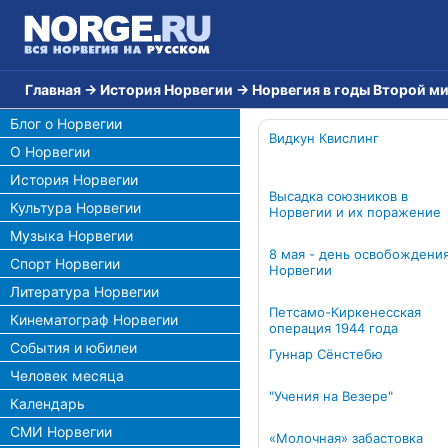
Главная
→
История Норвегии
→
Норвегия в годы Второй м
Блог о Норвегии
Видкун Квислинг
О Норвегии
История Норвегии
Высадка союзников в
Культура Норвегии
Норвегии и их поражение
Музыка Норвегии
8 мая - день освобождени
Спорт Норвегии
Норвегии
Литература Норвегии
Петсамо-Киркенесская
Кинематограф Норвегии
операция 1944 года
События и юбилеи
Гуннар Сёнстебю
Человек месяца
"Учения на Везере"
Календарь
СМИ Норвегии
«Молочная» забастовка