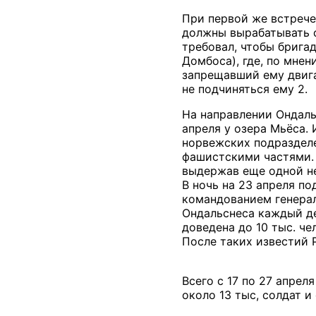
При первой же встрече
должны вырабатывать 
требовал, чтобы брига
Домбоса), где, по мне
запрещавший ему двига
не подчиняться ему 2.
На направлении Ондаль
апреля у озера Мьёса.
норвежских подразделе
фашистскими частями. 
выдержав еще одной не
В ночь на 23 апреля п
командованием генерал
Ондальснеса каждый де
доведена до 10 тыс. ч
После таких известий Р
Всего с 17 по 27 апрел
около 13 тыс, солдат и