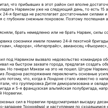
тал, что прибывших в этот район сил вполне достаточн
адеть Нарвиком уже на следующий день, то есть 15 апр
к 24-я бригада не располагает достаточными силами и
оя с глубоким снежным покровом. Поэтому поспешная а
ясняли, брать немедленно или не брать Нарвик, силы с
Нарвика союзники имели помимо 24-й пехотной бригад
гхам», «Аврора», «Интерпрайс», авианосец «Фыориес»
ил под Нарвиком вызвало недовольство командира об
аивал на быстром захвате города, предлагая создать 
ан. Но генерал Мэкези на это не пошел. Штурм Нарвика
из Лондона распоряжение переключить основные усили
ло потому, что, когда в Лондоне стало известно о нап
итали, что группировка Дитля деморализована и овладе
ригада и 5-я французская альпийская полубригада, нап
й Норвегии.
оюзных сил в Норвегии предусматривал высадку десанто
го-западнее Тронхейма) и наступление по сходящимся