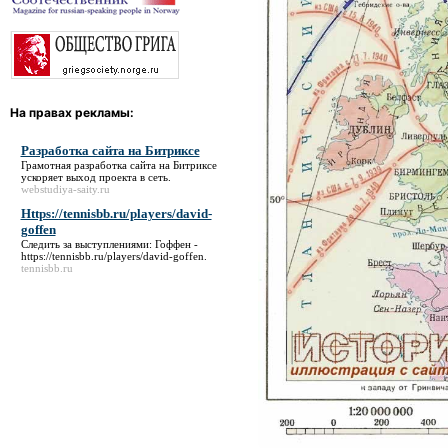
На правах рекламы:
Разработка сайта на Битриксе
Грамотная
разработка сайта на Битриксе
ускоряет выход проекта в сеть.
webstudiya-saity.ru
Https://tennisbb.ru/players/david-
goffen
Следить за выступлениями: Гоффен -
https://tennisbb.ru/players/david-goffen
.
tennisbb.ru