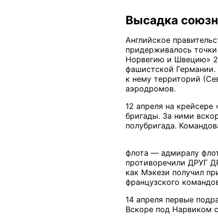
Высадка союзн
Английское правительс
придерживалось точки 
Норвегию и Швецию» 2.
фашистской Германии. 
к нему территорий (Се
аэродромов.
12 апреля на крейсере
бригады. За ними вско
полубригада. Командов
флота — адмиралу флот
противоречили ДРУГ ДР
как Мэкези получил пр
французского командов
14 апреля первые подр
Вскоре под Нарвиком с