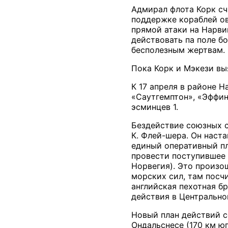
Адмирал флота Корк счи
поддержке кораблей овл
прямой атаки на Нарви
действовать па поле б
бесполезным жертвам.
Пока Корк и Мэкези вы
К 17 апреля в районе 
«Саутгемптон», «Эффин
эсминцев 1.
Бездействие союзных с
К. Флей-шера. Он наст
единый оперативный пл
провести поступившее 
Норвегия). Это произош
морских сил, там посч
английская пехотная б
действия в Центрально
Новый план действий с
Ондальснесе (170 км ю