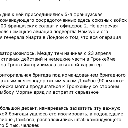
а дня к ней присоединились 5-я французская
и командующего сосредоточенных здесь союзных войск
000 французских солдат и офицеров 2. Не встречая
реля немецкая авиация подвергла Намсус и его
генерала Уиарта в Лондон о том, что вся операция
 затормозилось. Между тем начиная с 23 апреля
активных действий и немецкие части в Тронхейме,
 за Тронхейм принимала затяжной характер.
рриториальная бригада под командованием бригадного
ь важным железнодорожным узлом Домбос (90 км юго-
войска могли продвигаться к Тронхейму со стороны
Домбосу Морган вряд ли встретит серьезное
большой десант, намереваясь захватить эту важную
ой бригады удалось его изолировать, а подошедшие
 районе Домбоса, расположились штаб командующего
о 5 тыс. человек.