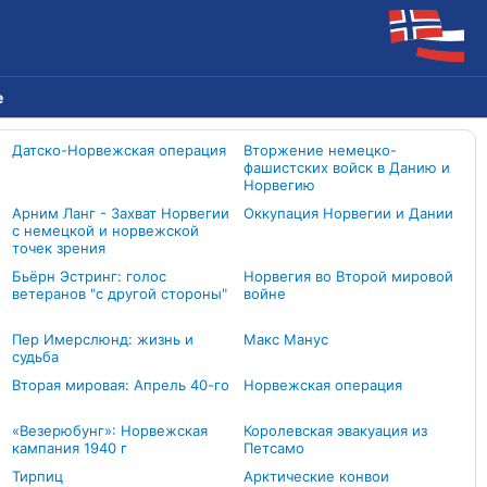
е
Датско-Норвежская операция
Вторжение немецко-
фашистских войск в Данию и
Норвегию
Арним Ланг - Захват Норвегии
Оккупация Норвегии и Дании
с немецкой и норвежской
точек зрения
Бьёрн Эстринг: голос
Норвегия во Второй мировой
ветеранов "с другой стороны"
войне
Пер Имерслюнд: жизнь и
Макс Манус
судьба
Вторая мировая: Апрель 40-го
Норвежская операция
«Везерюбунг»: Норвежская
Королевская эвакуация из
кампания 1940 г
Петсамо
Тирпиц
Арктические конвои