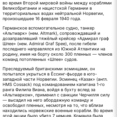
во время Второй мировой войны между кораблями
Великобритании и нацистской Германии в
территориальных водах нейтральной Норвегии,
произошедшее 16 февраля 1940 года.
Германское вспомогательное судно, танкер
«Альтмарк» (нем. Altmark), сопровождавший и
дозаправлявший тяжёлый крейсер «Адмирал граф
Шпее» (нем. Admiral Graf Spee), после гибели
последнего направлялся из Южной Атлантики на
родину, имея на борту около 300 пленных — членов
команд потопленных «Шпее» судов.
Преследуемый британскими эсминцами, он
попытался укрыться в Ёссинг-фьорде в юго-
западной части Норвегии. Эсминец «Казак» (англ.
HMS Cossack) под командованием капитана 1-го
ранга Филипа Виана, войдя в бухту вслед за
«Альтмарком», применил с санкции Черчилля силу
— высадил на него абордажную команду и
освободил пленных, несмотря на то, что вблизи
находились норвежские военные корабли. Во время
этой акции было убито 7 немцев. Команда была