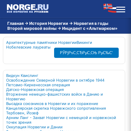
Главная
→
История Норвегии
→
Норвегия в годы
Второй мировой войны
→
Инцидент с «Альтмарком»
Архитектурные памятники Норвегии
Викинги
Нобелевские лауреаты
РЎРјРѕС‚СЂРµС‚СЊ РµС‰С‘
Видкун Квислинг
Освобождение Северной Норвегии в октябре 1944
Петсамо-Киркенесская операция
Датско-Норвежская операция
Вторжение немецко-фашистских войск в Данию и
Норвегию
Высадка союзников в Норвегии и их поражение
Канцелярская скрепка Норвежского сопротивления
Тербовен, Йозеф
Арним Ланг - Захват Норвегии с немецкой и норвежской
точек зрения
Оккупация Норвегии и Дании