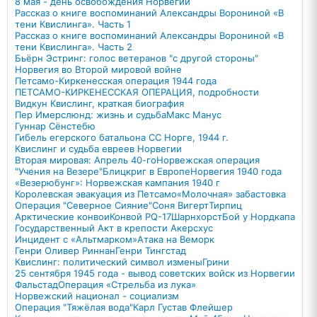
8 мая - день освобождения Норвегии
Рассказ о книге воспоминаний Александры Ворониной «В
тени Квислинга». Часть 1
Рассказ о книге воспоминаний Александры Ворониной «В
тени Квислинга». Часть 2
Бьёрн Эстринг: голос ветеранов "с другой стороны"
Норвегия во Второй мировой войне
Петсамо-Киркенесская операция 1944 года
ПЕТСАМО-КИРКЕНЕССКАЯ ОПЕРАЦИЯ, подробности
Видкун Квислинг, краткая биография
Пер Имерслюнд: жизнь и судьба
Макс Манус
Гуннар Сёнстебю
Гибель егерского батальона СС Норге, 1944 г.
Квислинг и судьба евреев Норвегии
Вторая мировая: Апрель 40-го
Норвежская операция
"Учения на Везере"
Блицкриг в Европе
Норвегия 1940 года
«Везерюбунг»: Норвежская кампания 1940 г
Королевская эвакуация из Петсамо
«Молочная» забастовка
Операция "Северное Сияние"
Соня Вигерт
Тирпиц
Арктические конвои
Конвой PQ-17
Шарнхорст
Бой у Нордкапа
Государственный Акт в крепости Акерсхус
Инцидент с «Альтмарком»
Атака на Веморк
Генри Оливер Риннан
Генри Тингстад
Квислинг: политический символ измены
Грини
25 сентября 1945 года - вывод советских войск из Норвегии
Фальстад
Операция «Стрельба из лука»
Норвежский национал - социализм
Операция "Тяжёлая вода"
Карл Густав Флейшер