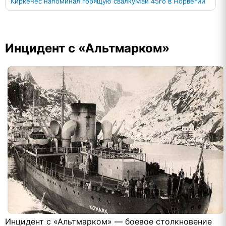
Киркенес напоминал горящую свалку
Май 45го в Норвегии
Инцидент с «Альтмарком»
Инцидент с «Альтмарком» — боевое столкновение