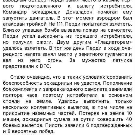
вого подготовленного к вылету истреби­теля.
Командир эскадрильи Доналдсон помогал ему
запустить двигатель. В этот момент аэродром был
атакован тройкой Не 111. Перди попытался взлететь.
Близ­ко упавшая бомба вызвала пожар на са­молете.
Перди успел выскочить из горя­щего истребителя,
но получил ожоги. Двум другим «Гладиаторам»
удалось взлететь. В тот же день Перди в ходе оче­
редного налета занял место у зенитного пулемета и
вел из него огонь. За мужество летчика
представили к
DFC
.
Стало очевидно, что в таких услови­ях сохранить
боеспособность эскадрильи не удастся. Пополнение
боекомплекта и заправка одного самолета занимали
пол­тора часа, поэтому истребители в основ­ном
стояли на земле. Удалось выполнить только
несколько коллективных вылетов, в том числе на
прикрытие наземных час­тей. Потеряв на земле 10
машин, эскад­рилья сумела за сутки совершить 40
бое­вых вылетов. Пилоты заявили 6 подтвер­жденных
и 8 вероятных побед.