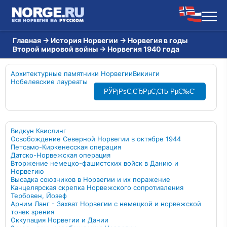
Главная
→
История Норвегии
→
Норвегия в годы
Второй мировой войны
→
Норвегия 1940 года
Архитектурные памятники Норвегии
Викинги
Нобелевские лауреаты
РЎРјРѕС‚СЂРµС‚СЊ РµС‰С‘
Видкун Квислинг
Освобождение Северной Норвегии в октябре 1944
Петсамо-Киркенесская операция
Датско-Норвежская операция
Вторжение немецко-фашистских войск в Данию и
Норвегию
Высадка союзников в Норвегии и их поражение
Канцелярская скрепка Норвежского сопротивления
Тербовен, Йозеф
Арним Ланг - Захват Норвегии с немецкой и норвежской
точек зрения
Оккупация Норвегии и Дании