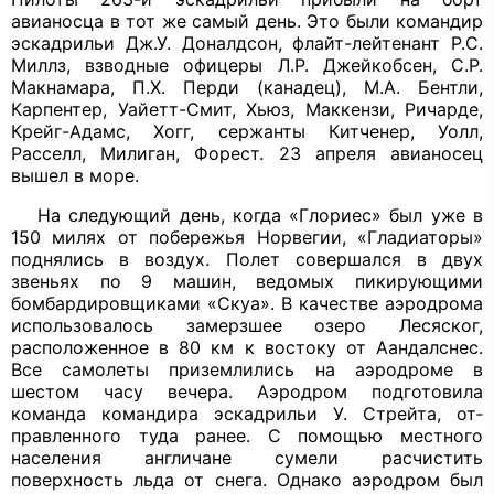
авианосца в тот же са­мый день. Это были командир
эскадри­льи Дж.У. Доналдсон, флайт-лейтенант Р.С.
Миллз, взводные офицеры Л.Р. Джейкобсен, С.Р.
Макнамара, П.Х. Перди (канадец), М.А. Бентли,
Карпентер, Уайетт-Смит, Хьюз, Маккензи, Ричарде,
Крейг-Адамс, Хогг, сержанты Китченер, Уолл,
Расселл, Милиган, Форест. 23 ап­реля авианосец
вышел в море.
На следующий день, когда «Глориес» был уже в
150 милях от побережья Нор­вегии, «Гладиаторы»
поднялись в воздух. Полет совершался в двух
звеньях по 9 машин, ведомых пикирующими
бомбар­дировщиками «Скуа». В качестве аэро­дрома
использовалось замерзшее озеро Лесяског,
расположенное в 80 км к вос­току от Аандалснес.
Все самолеты при­землились на аэродроме в
шестом часу вечера. Аэродром подготовила
команда командира эскадрильи У. Стрейта, от­
правленного туда ранее. С помощью местного
населения англичане сумели рас­чистить
поверхность льда от снега. Од­нако аэродром был