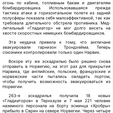
огонь по каби­не, топливным бакам и двигателям
бом­бардировщика. Использовавшаяся преж­де
тактика атаки в горизонтальном по­лете из задней
полусферы показала себя малоэффективной, так как
требовала длительного обстрела противника. Мед­
лительный «Гладиатор» не мог долго висеть на
хвосте скоростных немецких бомбардировщиков.
Эта неудача привела к тому, что анг­личане
эвакуировали гарнизон Трондхейма. Теперь
союзники контролирова­ли только один Нарвик.
Вскоре эту же эскадрилью было ре­шено снова
отправить в Норвегию, на этот раз для прикрытия
Нарвика, где ан­глийские, польские, французские и
нор­вежские части пытались овладеть пор­том,
чтобы получить возможность эваку­ироваться из
Норвегии.
263-я эскадрилья получила 18 новых
«Гладиаторов» в Тернхаузе и 7 мая 221 человек
наземного персонала на борту эсминца «Хробры»
прибыло в Сврин на севере Норвегии. Через четыре