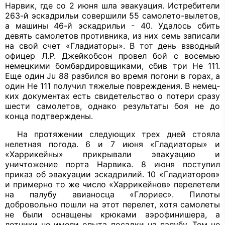
Нарвик, где со 2 июня шла эвакуация. Истребители
263-й эскадрильи совершили 55 самолето-выле­тов,
а машины 46-й эскадрильи - 40. Уда­лось сбить
девять самолетов противни­ка, из них семь записали
на свой счет «Гладиаторы». В тот день взводный
офи­цер Л.Р. Джейкобсон провел бой с восе­мью
немецкими бомбардировщиками, сбив три Не 111.
Еще один
Ju
88 разбил­ся во время погони в горах, а
один Не 111 получил тяжелые повреждения. В немец­
ких документах есть свидетельство о по­тери сразу
шести самолетов, однако ре­зультаты боя не до
конца подтверждены.
На протяжении следующих трех дней стояла
нелетная погода. 6 и 7 июня «Гла­диаторы» и
«Харрикейны» прикрывали эвакуацию и
уничтожение порта Нарви­ка. 8 июня поступил
приказ об эвакуации эскадрилий. 10 «Гладиаторов»
и пример­но то же число «Харрикейнов» перелете­ли
на палубу авианосца «Глориес». Пи­лоты
добровольно пошли на этот пере­лет, хотя самолеты
не были оснащены крюками аэрофинишера, а
летчики не имели опыта посадки на палубу. Тем не