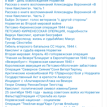
8 мая - день освобождения Норвегии
Рассказ о книге воспоминаний Александры Ворониной «В
тени Квислинга». Часть 1
Рассказ о книге воспоминаний Александры Ворониной «В
тени Квислинга». Часть 2
Бьёрн Эстринг: голос ветеранов "с другой стороны"
Норвегия во Второй мировой войне
Петсамо-Киркенесская операция 1944 года
ПЕТСАМО-КИРКЕНЕССКАЯ ОПЕРАЦИЯ, подробности
Видкун Квислинг, краткая биография
Пер Имерслюнд: жизнь и судьба
Макс Манус
Гуннар Сёнстебю
Гибель егерского батальона СС Норге, 1944 г.
Квислинг и судьба евреев Норвегии
Вторая мировая: Апрель 40-го
Норвежская операция
"Учения на Везере"
Блицкриг в Европе
Норвегия 1940 года
«Везерюбунг»: Норвежская кампания 1940 г
Королевская эвакуация из Петсамо
«Молочная» забастовка
Операция "Северное Сияние"
Соня Вигерт
Тирпиц
Арктические конвои
Конвой PQ-17
Шарнхорст
Бой у Нордкапа
Государственный Акт в крепости Акерсхус
Инцидент с «Альтмарком»
Атака на Веморк
Генри Оливер Риннан
Генри Тингстад
Квислинг: политический символ измены
Грини
25 сентября 1945 года - вывод советских войск из Норвегии
Фальстад
Операция «Стрельба из лука»
Норвежский национал - социализм
Операция "Тяжёлая вода"
Карл Густав Флейшер