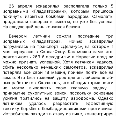
26 апреля эскадрилья располагала только 5
исправными «Гладиаторами», которым пришлось
покинуть изрытый бомбами аэродром. Самолеты
продолжа­ли совершать вылеты, но уже без успеха.
На следующий день кончился бензин.
Вечером летчики сожгли последние три
исправных «Гладиатора». Ночью эскад­рилья
погрузилась на транспорт «Дели-ус», на котором 1
мая вернулась в Скапа-Флоу. Как можно заметить,
деятельность 263-й эскадрильи в Норвегии вряд ли
можно признать успешной. Хотя летчи­кам удалось
сбить несколько немецких самолетов, эскадрилья
потеряла все свои 18 машин, причем почти все на
земле. Это был тяжелый урок для английских штаб­
ных работников. Оказалось, что «Глади­аторы» почти
не могли выполнять свою главную задачу -
прикрытие сухопутных войск, поскольку основные
усилия тра­тились на защиту аэродрома. Однако
лет­чикам удалось разработать эффективную
тактику борьбы с бомбардировщиками противника.
Истребитель заходил в атаку из пике, концентрируя