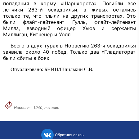
попадания в корму «Шарнхорста». Погибли все
летчики 263-й эскад­рильи, в живых остались
только те, что плыли на других транспортах. Это
были флайт-лейтенант Гулль, флайт-лейтенант
Миллз, взводный офицер Хьюз и сержан­ты
Миллиган, Китченер и Уолл.
Всего в двух турах в Норвегию 263-я эскадрилья
заявила около 40 побед. Толь­ко два «Гладиатора»
были сбиты в боях.
Опубликовано: БНИЦ/Шпилькин С.В.
Норвегия, 1940, история
Обратная связь