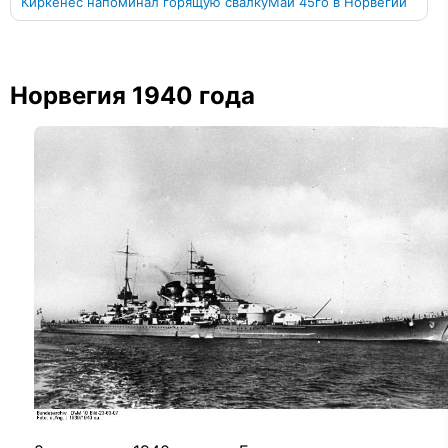
Киркенес напоминал горящую свалку
Май 45го в Норвегии
Норвегия 1940 года