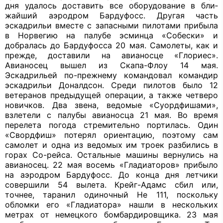
дня уда­лось доставить все оборудование в бли­
жайший аэродром Бардуфосс. Другая часть
эскадрильи вместе с запасными пилотами прибыла
в Норвегию на палу­бе эсминца «Собески» и
добралась до Бардуфосса 20 мая. Самолеты, как и
прежде, доставили на авианосце «Глориес».
Авианосец вышел из Скапа-Флоу 14 мая.
Эскадрильей по-прежнему командо­вал командир
эскадрильи Доналдсон. Среди пилотов было 12
ветеранов преды­дущей операции, а также четверо
нович­ков. Два звена, ведомые «Суордфишами»,
взлетели с палубы авианосца 21 мая. Во время
перелета погода стремительно пор­тилась. Один
«Свордфиш» потерял ори­ентацию, поэтому сам
самолет и одна из ведомых им троек разбились в
горах
Co
-рейса. Остальные машины вернулись на
авианосец. 22 мая восемь «Гладиаторов» прибыло
на аэродром Бардуфосс. До кон­ца дня летчики
совершили 54 вылета. Крейг-Адамс сбил или,
точнее, таранил одиночный Не 111, поскольку
обломки его «Гладиатора» нашли в нескольких
метрах от немецкого бомбардировщика. 23 мая