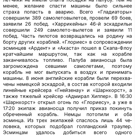
менее, желание спасти машины было сильнее
страха попасть в аварию. Всего «Гладиаторы»
совершили 389 самолето­вылетов, провели 69 боев,
заявили 26 по­бед. «Харрикейны» 46-й эскадрильи
со­вершили 249 самолето-вылетов и заяви­ли 11
побед. Часть пилотов возвращались на родину на
борту других кораблей. «Глориес» в сопровождении
эсминцев «Ардент» и «Акаста» пошел в Скапа-Флоу
кратчайшим маршрутом, так как на корабле
заканчивалось топливо. Палуба авианосца была
загромождена севшими самолетами, поэтому
корабль не мог вы­пускать в воздух и принимать
машины. 8 июня английские корабли были перехва­
чены немецкой эскадрой, в состав кото­рой входили
линейные крейсера «Гнейзенау» и «Шарнхорст», а
также тяжелый крейсер «Адмирал Хиппер». В 16:30
«Шарнхорст» открыл огонь по «Глориесу», а уже в
17:20 экипаж авианосца по­лучил приказ покинуть
обреченный ко­рабль. Немцы потопили и оба
эсминца. Из трех экипажей спаслось лишь 44 че­
ловека, которых подобрал голландский траулер.
Эсминцам удалось добиться все­го одного