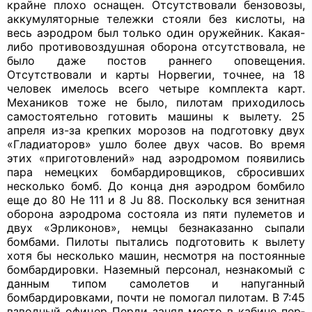
крайне плохо осна­щен. Отсутствовали бензовозы,
аккуму­ляторные тележки стояли без кислоты, на
весь аэродром был только один оружей­ник. Какая-
либо противовоздушная обо­рона отсутствовала, не
было даже постов раннего оповещения.
Отсутствовали и карты Норвегии, точнее, на 18
человек имелось всего четыре комплекта карт.
Механиков тоже не было, пилотам при­ходилось
самостоятельно готовить ма­шины к вылету. 25
апреля из-за крепких морозов на подготовку двух
«Гладиато­ров» ушло более двух часов. Во время
этих «приготовлений» над аэродромом появились
пара немецких бомбардиров­щиков, сбросивших
несколько бомб. До конца дня аэродром бомбило
еще до 80 Не 111 и 8
Ju
88. Поскольку вся зенитная
оборона аэродрома состояла из пяти пу­леметов и
двух «Эрликонов», немцы без­наказанно сыпали
бомбами. Пилоты пы­тались подготовить к вылету
хотя бы не­сколько машин, несмотря на постоянные
бомбардировки. Наземный персонал, незнакомый с
данным типом самолетов и напуганный
бомбардировками, почти не помогал пилотам. В 7:45
взводный офицер Перди занял место в кабине пер­