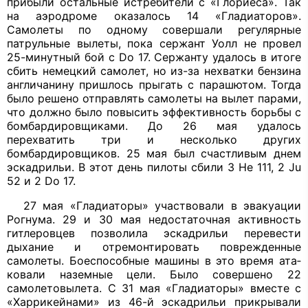
прибыли остальные истребители с «Глориеса». Так
на аэродроме оказа­лось 14 «Гладиаторов».
Самолеты по од­ному совершали регулярные
патрульные вылеты, пока сержант Уолл не провел
25-минутный бой с
Do
17. Сержанту удалось в итоге
сбить немецкий самолет, но из-за нехватки бензина
англичанину пришлось прыгать с парашютом. Тогда
было реше­но отправлять самолеты на вылет пара­ми,
что должно было повысить эффектив­ность борьбы с
бомбардировщиками. До 26 мая удалось
перехватить три и не­сколько других
бомбардировщиков. 25 мая был счастливым днем
эскадрильи. В этот день пилоты сбили 3 Не 111, 2
Ju
52 и 2
Do
17.
27 мая «Гладиаторы» участвовали в эвакуации
Рогнума. 29 и 30 мая недоста­точная активность
гитлеровцев позволи­ла эскадрильи перевести
дыхание и отре­монтировать поврежденные
самолеты. Боеспособные машины в это время ата­
ковали наземные цели. Было совершено 22
самолетовылета. С 31 мая «Гладиато­ры» вместе с
«Харрикейнами» из 46-й эс­кадрильи прикрывали