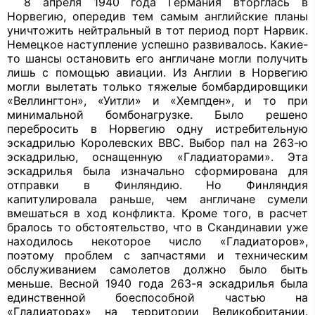
8 апреля 1940 года Германия вторг­лась в
Норвегию, опередив тем самым английские планы
уничтожить нейтраль­ный в тот период порт Нарвик.
Немец­кое наступление успешно развивалось. Какие-
то шансы остановить его англича­не могли получить
лишь с помощью авиа­ции. Из Англии в Норвегию
могли выле­тать только тяжелые бомбардировщики
«Веллингтон», «Уитли» и «Хемпден», и то при
минимальной бомбонагрузке. Было решено
перебросить в Норвегию одну истребительную
эскадрилью Коро­левских ВВС. Выбор пал на 263-ю
эскад­рилью, оснащенную «Гладиаторами». Эта
эскадрилья была изначально сфор­мирована для
отправки в Финляндию. Но Финляндия
капитулировала раньше, чем англичане сумели
вмешаться в ход конф­ликта. Кроме того, в расчет
бралось то обстоятельство, что в Скандинавии уже
находилось некоторое число «Гладиато­ров»,
поэтому проблем с запчастями и техническим
обслуживанием самолетов должно было быть
меньше. Весной 1940 года 263-я эскадрилья была
единственной боеспособной частью на
«Гладиаторах» на территории Великобритании.