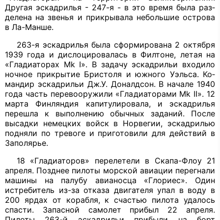
Другая эскадрилья - 247-я - в это время была раз­
делена на звенья и прикрывала неболь­шие острова
в Ла-Манше.
263-я эскадрилья была сформирова­на 2 октября
1939 года и дислоцировалась в Филтоне, летая на
«Гладиаторах
Mk I
». В задачу эскадрильи входило
ночное при­крытие Бристоля и южного Уэльса. Ко­
мандир эскадрильи Дж.У. Доналдсон. В начале 1940
года часть перевооружили «Гладиаторами
Mk II
». 12
марта Финлян­дия капитулировала, и эскадрилья
пере­шла к выполнению обычных заданий. После
высадки немецких войск в Норве­гии, эскадрилью
подняли по тревоге и приготовили для действий в
Заполярье.
18 «Гладиаторов» перелетели в Скапа-Флоу 21
апреля. Позднее пилоты мор­ской авиации перегнали
машины на па­лубу авианосца «Глориес». Один
истре­битель из-за отказа двигателя упал в воду в
200 ярдах от корабля, к счастью пилота удалось
спасти. Запасной самолет при­был 22 апреля.
Пилоты 263-й эскадрильи прибыли на борт