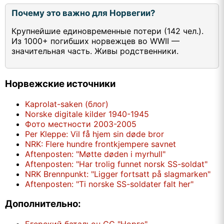
Почему это важно для Норвегии?
Крупнейшие единовременные потери (142 чел.).
Из 1000+ погибших норвежцев во WWII —
значительная часть. Живы родственники.
Норвежские источники
Kaprolat-saken (блог)
Norske digitale kilder 1940-1945
Фото местности 2003-2005
Per Kleppe: Vil få hjem sin døde bror
NRK: Flere hundre frontkjempere savnet
Aftenposten: "Møtte døden i myrhull"
Aftenposten: "Har trolig funnet norsk SS-soldat"
NRK Brennpunkt: "Ligger fortsatt på slagmarken"
Aftenposten: "Ti norske SS-soldater falt her"
Дополнительно: