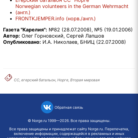
Егерский батальон СС "Норге"
Norwegian volunteers in the German Wehrmacht
(англ.)
FRONTKJEMPER.info (норв./англ.)
Газета "Карелия":
№82 (28.07.2008), №5 (19.01.2006)
Автор:
Олег Горновский, Сергей Лапшов
Опубликовано:
И.А. Николаев, БНИЦ (22.07.2008)
СС, егерский батальон, Норге, Вторая мировая
Обратная связь
©
Norge.ru
1999—2026. Все права защищены.
Все права защищены и принадлежат сайту Norge.ru. Перепечатка,
включение информации, содержащейся в рекламных и иных