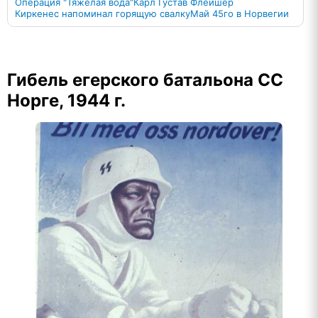
Операция "Тяжёлая вода"
Карл Густав Флейшер
Киркенес напоминал горящую свалку
Май 45го в Норвегии
Гибель егерского батальона СС
Норге, 1944 г.