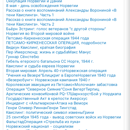
Оккупация Норвегии и Дании
8 мая - день освобождения Норвегии
Рассказ о книге воспоминаний Александры Ворониной «В
тени Квислинга». Часть 1
Рассказ о книге воспоминаний Александры Ворониной «В
тени Квислинга». Часть 2
Бьёрн Эстринг: голос ветеранов "с другой стороны"
Норвегия во Второй мировой войне
Петсамо-Киркенесская операция 1944 года
ПЕТСАМО-КИРКЕНЕССКАЯ ОПЕРАЦИЯ, подробности
Видкун Квислинг, краткая биография
Пер Имерслюнд: жизнь и судьба
Макс Манус
Гуннар Сёнстебю
Гибель егерского батальона СС Норге, 1944 г.
Квислинг и судьба евреев Норвегии
Вторая мировая: Апрель 40-го
Норвежская операция
"Учения на Везере"
Блицкриг в Европе
Норвегия 1940 года
«Везерюбунг»: Норвежская кампания 1940 г
Королевская эвакуация из Петсамо
«Молочная» забастовка
Операция "Северное Сияние"
Соня Вигерт
Тирпиц
Арктические конвои
Конвой PQ-17
Шарнхорст
Бой у Нордкапа
Государственный Акт в крепости Акерсхус
Инцидент с «Альтмарком»
Атака на Веморк
Генри Оливер Риннан
Генри Тингстад
Квислинг: политический символ измены
Грини
25 сентября 1945 года - вывод советских войск из Норвегии
Фальстад
Операция «Стрельба из лука»
Норвежский национал - социализм