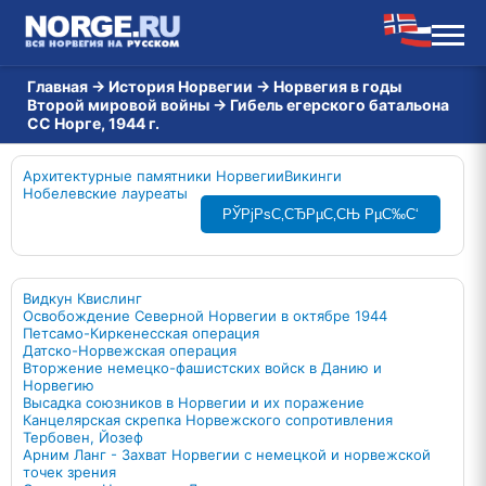
Главная
→
История Норвегии
→
Норвегия в годы
Второй мировой войны
→
Гибель егерского батальона
СС Норге, 1944 г.
Архитектурные памятники Норвегии
Викинги
Нобелевские лауреаты
РЎРјРѕС‚СЂРµС‚СЊ РµС‰С‘
Видкун Квислинг
Освобождение Северной Норвегии в октябре 1944
Петсамо-Киркенесская операция
Датско-Норвежская операция
Вторжение немецко-фашистских войск в Данию и
Норвегию
Высадка союзников в Норвегии и их поражение
Канцелярская скрепка Норвежского сопротивления
Тербовен, Йозеф
Арним Ланг - Захват Норвегии с немецкой и норвежской
точек зрения