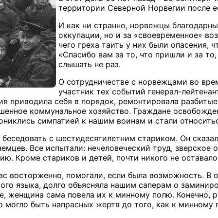
территории Северной Норвегии после е
И как ни странно, норвежцы благодарны
оккупации, но и за «своевременное» во
чего греха таить у них были опасения,
«Спасибо вам за то, что пришли и за то
слышать не раз.
О сотрудничестве с норвежцами во вре
участник тех событий генерал-лейтенант
зия приводила себя в порядок, ремонтировала разбиты
шенное коммунальное хозяйство. Граждане освобожде
ониклись симпатией к нашим воинам и стали относить
беседовать с шестидесятилетним стариком. Он сказал,
немцев. Все испытали: нечеловеческий труд, зверское
ию. Кроме стариков и детей, почти никого не оставал
с восторженно, помогали, если была возможность. В 
кого языка, долго объясняла нашим саперам о заминир
е, женщина сама повела их к минному полю. Конечно, р
ко могло быть напрасных жертв до того, как к минному