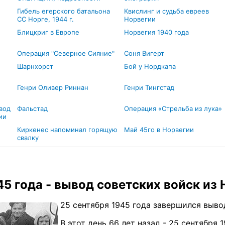
Гибель егерского батальона
Квислинг и судьба евреев
СС Норге, 1944 г.
Норвегии
Блицкриг в Европе
Норвегия 1940 года
Операция "Северное Сияние"
Соня Вигерт
Шарнхорст
Бой у Нордкапа
Генри Оливер Риннан
Генри Тингстад
ывод
Фальстад
Операция «Стрельба из лука»
ии
Киркенес напоминал горящую
Май 45го в Норвегии
свалку
45 года - вывод советских войск из
25 сентября 1945 года завершился выв
В этот день 66 лет назад - 25 сентября