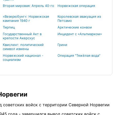
Вторая мировая: Апрель 40-го
Норвежская операция
«Везерюбунг»: Норвежская
Королевская эвакуация из
кампания 1940 г
Петсамо
Тирпиц
Арктические конвои
Государственный Акт в
Инцидент с «Альтмарком»
крепости Акерсхус
Квислинг: политический
Грини
символ измены
Норвежский национал -
Операция "Тяжёлая вода"
социализм
 Норвегии
од советских войск с территории Северной Норвегии
 1945 года - завершился вывод советских войск с