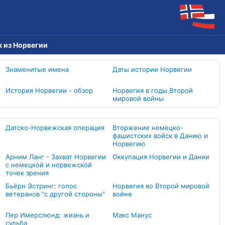
к из Норвегии
Знаменитые имена
Даты истории Норвегии
История Норвегии - обзор
Норвегия в годы Второй
мировой войны
Датско-Норвежская операция
Вторжение немецко-
фашистских войск в Данию и
Норвегию
Арним Ланг - Захват Норвегии
Оккупация Норвегии и Дании
с немецкой и норвежской
точек зрения
Бьёрн Эстринг: голос
Норвегия во Второй мировой
ветеранов "с другой стороны"
войне
Пер Имерслюнд: жизнь и
Макс Манус
судьба