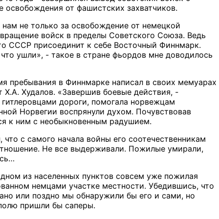
е освобождения от фашистских захватчиков.
 нам не только за освобождение от немецкой
звращение войск в пределы Советского Союза. Ведь
 что СССР присоединит к себе Восточный Финнмарк.
, что ушли», - такое в стране фьордов мне доводилось
мя пребывания в Финнмарке написал в своих мемуарах
 Х.А. Худалов. «Завершив боевые действия, -
е гитлеровцами дороги, помогала норвежцам
нной Норвегии воспрянули духом. Почувствовав
ся к ним с необыкновенным радушием.
 что с самого начала войны его соотечественникам
 отношение. Не все выдерживали. Пожилые умирали,
ось…
одном из населенных пунктов совсем уже пожилая
ованном немцами участке местности. Убедившись, что
ано или поздно мы обнаружили бы его и сами, но
 полю пришли бы саперы.