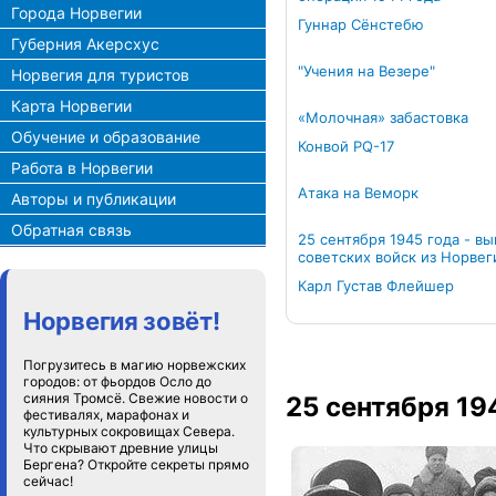
Города Норвегии
Гуннар Сёнстебю
Губерния Акерсхус
"Учения на Везере"
Норвегия для туристов
Карта Норвегии
«Молочная» забастовка
Обучение и образование
Конвой PQ-17
Работа в Норвегии
Атака на Веморк
Авторы и публикации
Обратная связь
25 сентября 1945 года - в
советских войск из Норвег
Карл Густав Флейшер
Норвегия зовёт!
Погрузитесь в магию норвежских
городов: от фьордов Осло до
сияния Тромсё. Свежие новости о
25 сентября 19
фестивалях, марафонах и
культурных сокровищах Севера.
Что скрывают древние улицы
Бергена? Откройте секреты прямо
сейчас!