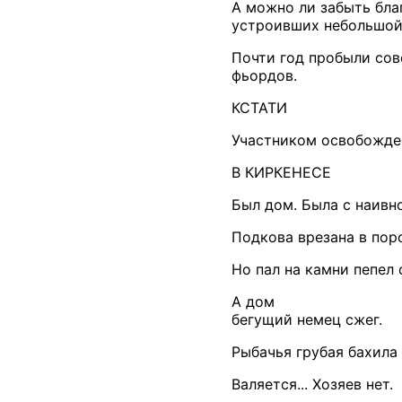
А можно ли забыть бла
устроивших небольшой 
Почти год пробыли сове
фьордов.
КСТАТИ
Участником освобожден
В КИРКЕНЕСЕ
Был дом. Была с наивн
Подкова врезана в поро
Но пал на камни пепел 
А дом
бегущий немец сжег.
Рыбачья грубая бахила
Валяется... Хозяев нет.