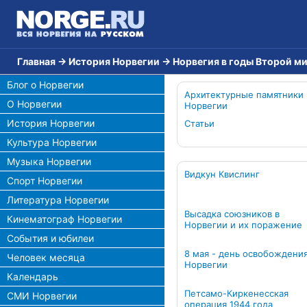
Главная
→
История Норвегии
→
Норвегия в годы Второй м
Блог о Норвегии
Архитектурные памятники
О Норвегии
Норвегии
История Норвегии
Статьи
Культура Норвегии
Музыка Норвегии
Видкун Квислинг
Спорт Норвегии
Литература Норвегии
Высадка союзников в
Кинематограф Норвегии
Норвегии и их поражение
События и юбилеи
8 мая - день освобождени
Человек месяца
Норвегии
Календарь
Петсамо-Киркенесская
СМИ Норвегии
операция 1944 года