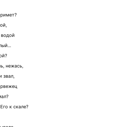
примет?
ой,
 водой
ый...
ой?
ь, нежась,
и звал,
норвежец
мал?
Его к скале?
бывало,