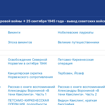
ировой войны
→
25 сентября 1945 года - вывод советских войс
Викинги
Нобелевские лауреаты
Эпоха викингов
Великие путешественники
Освобождение Северной
Петсамо-Киркенесская
Норвегии в октябре 1944
операция
Канцелярская скрепка
Тербовен, Йозеф
Норвежского сопротивления
я
Рассказ о книге воспоминаний
Рассказ о книге воспоминаний
Александры Ворониной «В
Александры Ворониной «В
тени Квислинга». Часть 1
тени Квислинга». Часть 2
ПЕТСАМО-КИРКЕНЕССКАЯ
Видкун Квислинг, краткая
ОПЕРАЦИЯ, подробности
биография