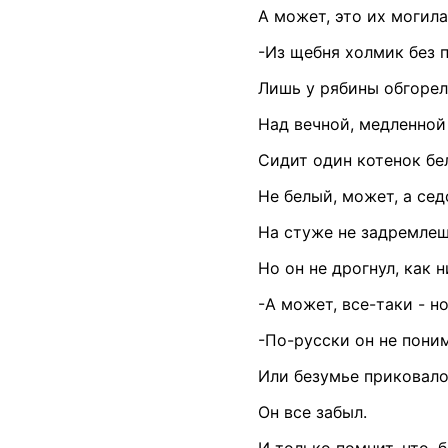
А может, это их могила
-Из щебня холмик без 
Лишь у рябины обгорел
Над вечной, медленной
Сидит один котенок бел
Не белый, может, а сед
На стуже не задремлеш
Но он не дрогнул, как н
-А может, все-таки - 
-По-русски он не пони
Или безумье приковало
Он все забыл.
И только помнит, что, 