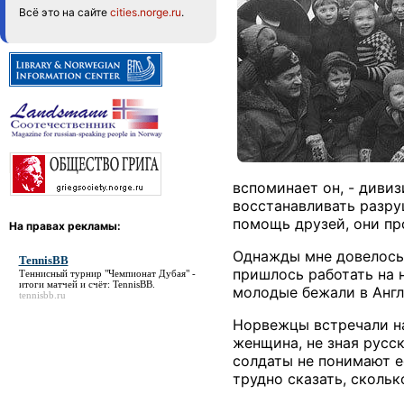
Всё это на сайте
cities.norge.ru
.
вспоминает он, - диви
восстанавливать разру
помощь друзей, они пр
На правах рекламы:
Однажды мне довелось 
TennisBB
пришлось работать на 
Теннисный турнир "Чемпионат Дубая" -
итоги матчей и счёт:
TennisBB
.
молодые бежали в Англ
tennisbb.ru
Норвежцы встречали на
женщина, не зная русс
солдаты не понимают е
трудно сказать, сколь