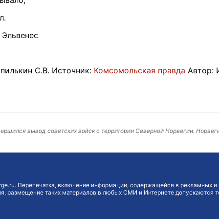
л.
, Эльвенес
пилькин С.В. Источник:
Комсомольская правда
Автор: 
авершился вывод советских войск с территории Северной Норвегии. Норвег
ge.ru. Перепечатка, включение информации, содержащейся в рекламных и 
, размещение таких материалов в любых СМИ и Интернете допускаются то