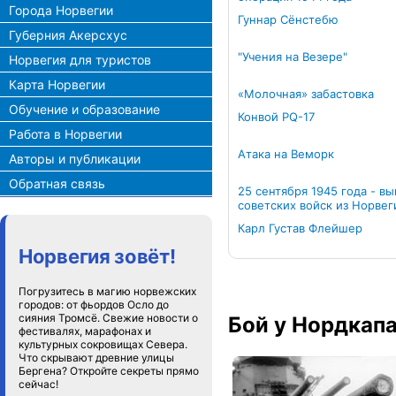
Города Норвегии
Гуннар Сёнстебю
Губерния Акерсхус
"Учения на Везере"
Норвегия для туристов
Карта Норвегии
«Молочная» забастовка
Обучение и образование
Конвой PQ-17
Работа в Норвегии
Атака на Веморк
Авторы и публикации
Обратная связь
25 сентября 1945 года - в
советских войск из Норвег
Карл Густав Флейшер
Норвегия зовёт!
Погрузитесь в магию норвежских
городов: от фьордов Осло до
сияния Тромсё. Свежие новости о
Бой у Нордкап
фестивалях, марафонах и
культурных сокровищах Севера.
Что скрывают древние улицы
Бергена? Откройте секреты прямо
сейчас!