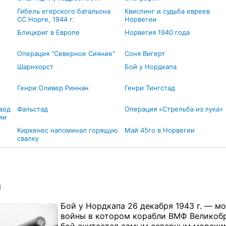
Гибель егерского батальона
Квислинг и судьба евреев
СС Норге, 1944 г.
Норвегии
Блицкриг в Европе
Норвегия 1940 года
Операция "Северное Сияние"
Соня Вигерт
Шарнхорст
Бой у Нордкапа
Генри Оливер Риннан
Генри Тингстад
ывод
Фальстад
Операция «Стрельба из лука»
ии
Киркенес напоминал горящую
Май 45го в Норвегии
свалку
а
Бой у Нордкапа 26 декабря 1943 г. — 
войны в котором корабли ВМФ Великобр
бой считается самым северным морски