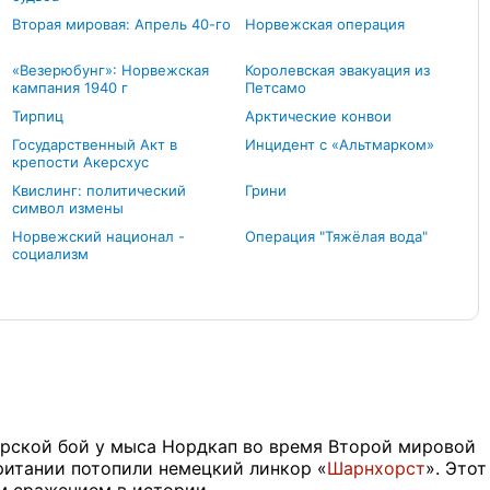
Вторая мировая: Апрель 40-го
Норвежская операция
«Везерюбунг»: Норвежская
Королевская эвакуация из
кампания 1940 г
Петсамо
Тирпиц
Арктические конвои
Государственный Акт в
Инцидент с «Альтмарком»
крепости Акерсхус
Квислинг: политический
Грини
символ измены
Норвежский национал -
Операция "Тяжёлая вода"
социализм
морской бой у мыса Нордкап во время Второй мировой
итании потопили немецкий линкор «
Шарнхорст
». Этот
м сражением в истории.