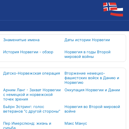
Знаменитые имена
Даты истории Норвегии
История Норвегии - обзор
Норвегия в годы Второй
мировой войны
Датско-Норвежская операция
Вторжение немецко-
фашистских войск в Данию и
Норвегию
Арним Ланг - Захват Норвегии
Оккупация Норвегии и Дании
с немецкой и норвежской
точек зрения
Бьёрн Эстринг: голос
Норвегия во Второй мировой
ветеранов "с другой стороны"
войне
Пер Имерслюнд: жизнь и
Макс Манус
судьба