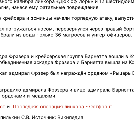
лавного калибра линкора «Дюк оф Йорк» и 12 шестидю
гня, нанеся ему фатальные повреждения.
 крейсера и эсминцы начали торпедную атаку, выпустив
ал погружаться носом, перевернулся через правый борт
обрали из воды только 36 матросов и унтер-офицеров.
дра Фрэзера и крейсерская группа Барнетта вошли в Ко
объединенная эскадра Фрэзера и Барнетта вышла из Кол
кап адмирал Фрэзер был награждён орденом «Рыцарь Б
градило адмирала Фрэзера и вице-адмирала Барнетта 
 орденами и медалями.
ст
и
Последняя операция линкора - Остфронт
илькин С.В. Источник: Википедия