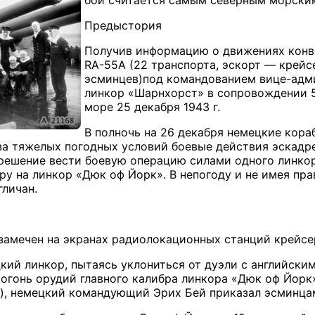
Предыстория
Получив информацию о движениях конво
RA-55A (22 транспорта, эскорт — крей
эсминцев)под командованием вице-адми
линкор «Шарнхорст» в сопровождении 5
море 25 декабря 1943 г.
В полночь на 26 декабря немецкие кор
за тяжелых погодных условий боевые действия эскад
решение вести боевую операцию силами одного линко
у на линкор «Дюк оф Йорк». В непогоду и не имея п
гличан.
замечен на экранах радиолокационных станций крейсе
цкий линкор, пытаясь уклониться от дуэли с английски
огонь орудий главного калибра линкора «Дюк оф Йорк
ях), немецкий командующий Эрих Бей приказал эсминцам