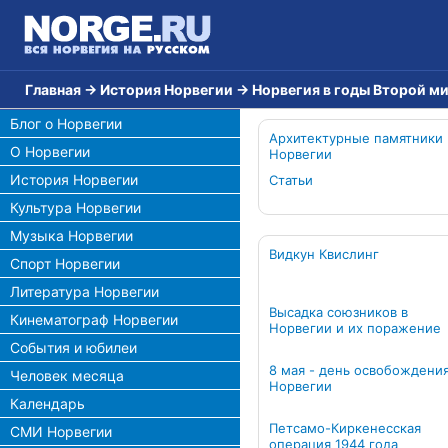
Главная
→
История Норвегии
→
Норвегия в годы Второй м
Блог о Норвегии
Архитектурные памятники
О Норвегии
Норвегии
История Норвегии
Статьи
Культура Норвегии
Музыка Норвегии
Видкун Квислинг
Спорт Норвегии
Литература Норвегии
Высадка союзников в
Кинематограф Норвегии
Норвегии и их поражение
События и юбилеи
8 мая - день освобождени
Человек месяца
Норвегии
Календарь
Петсамо-Киркенесская
СМИ Норвегии
операция 1944 года