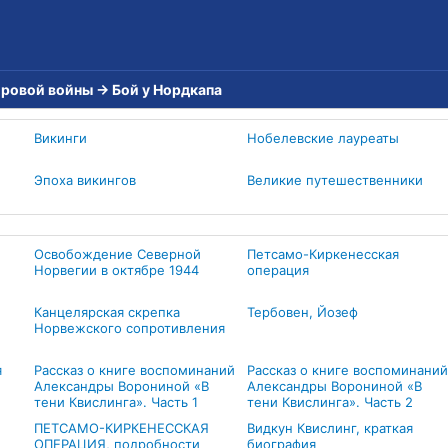
ировой войны
→
Бой у Нордкапа
Викинги
Нобелевские лауреаты
Эпоха викингов
Великие путешественники
Освобождение Северной
Петсамо-Киркенесская
Норвегии в октябре 1944
операция
Канцелярская скрепка
Тербовен, Йозеф
Норвежского сопротивления
я
Рассказ о книге воспоминаний
Рассказ о книге воспоминаний
Александры Ворониной «В
Александры Ворониной «В
тени Квислинга». Часть 1
тени Квислинга». Часть 2
ПЕТСАМО-КИРКЕНЕССКАЯ
Видкун Квислинг, краткая
ОПЕРАЦИЯ, подробности
биография