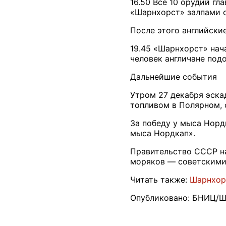
16.50 Все 10 орудий г
«Шарнхорст» залпами о
После этого английские
19.45 «Шарнхорст» нач
человек англичане под
Дальнейшие события
Утром 27 декабря эска
топливом в Полярном, 
За победу у мыса Норд
мыса Нордкап».
Правительство СССР на
моряков — советскими
Читать также:
Шарнхор
Опубликовано: БНИЦ/Шп