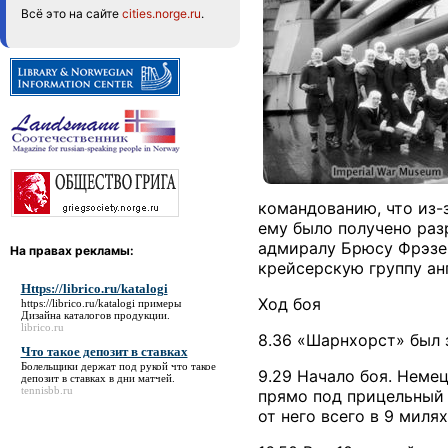
Всё это на сайте
cities.norge.ru
.
командованию, что из-
ему было получено раз
адмиралу Брюсу Фрэзер
На правах рекламы:
крейсерскую группу ан
Https://librico.ru/katalogi
Ход боя
https://librico.ru/katalogi
примеры
Дизайна каталогов продукции.
librico.ru
8.36 «Шарнхорст» был 
Что такое депозит в ставках
Болельщики держат под рукой
что такое
9.29 Начало боя. Неме
депозит в ставках
в дни матчей.
tennisbb.ru
прямо под прицельный 
от него всего в 9 мил