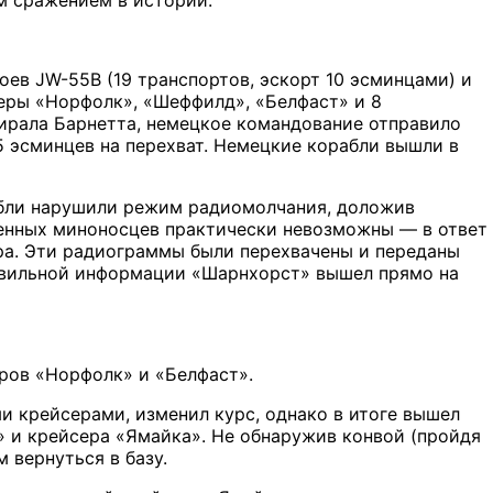
ев JW-55B (19 транспортов, эскорт 10 эсминцами) и
серы «Норфолк», «Шеффилд», «Белфаст» и 8
рала Барнетта, немецкое командование отправило
 эсминцев на перехват. Немецкие корабли вышли в
абли нарушили режим радиомолчания, доложив
ренных миноносцев практически невозможны — в ответ
ра. Эти радиограммы были перехвачены и переданы
равильной информации «Шарнхорст» вышел прямо на
ров «Норфолк» и «Белфаст».
ми крейсерами, изменил курс, однако в итоге вышел
» и крейсера «Ямайка». Не обнаружив конвой (пройдя
 вернуться в базу.