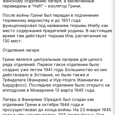
женскому отделению лагеря, а заключённые
переведены в "Haft" – изолятор Грини.
После войны Грини был передан в подчинение
тюремному ведомству и до 1951 года
функционировал под названием тюрьмы Илебу как
место содержания предателей родины. В настоящее
время там действует тюрьма Ила, расчитанная на
130 мест.
Отделения лагеря
Грини являлся центральным лагерем для целого
ряда отделений. Первое такое отделение было
создано уже летом 1941 года. Большинство из них
действовало в Эстланне, но были также и
Трёнделаге (Фаннрем) и Нур-Норге (Квенанген и
Бардуфосс). Последнее отделение было открыто на
ипподроме в Момаркене 13 марта 1945 года.
Лагерь в Фаннреме (Оркдал) был создан как
отделение Грини в октябре 1944 года и
просуществовал до конца войны. На 23 января 1945
года в нём насчитывалось 203 заключённых. Они