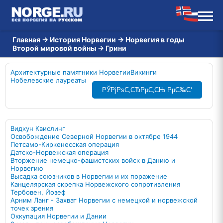
Главная
→
История Норвегии
→
Норвегия в годы
Второй мировой войны
→
Грини
Архитектурные памятники Норвегии
Викинги
Нобелевские лауреаты
РЎРјРѕС‚СЂРµС‚СЊ РµС‰С‘
Видкун Квислинг
Освобождение Северной Норвегии в октябре 1944
Петсамо-Киркенесская операция
Датско-Норвежская операция
Вторжение немецко-фашистских войск в Данию и
Норвегию
Высадка союзников в Норвегии и их поражение
Канцелярская скрепка Норвежского сопротивления
Тербовен, Йозеф
Арним Ланг - Захват Норвегии с немецкой и норвежской
точек зрения
Оккупация Норвегии и Дании