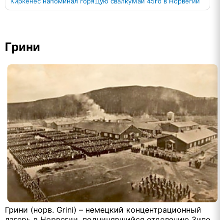
Киркенес напоминал горящую свалку
Май 45го в Норвегии
Грини
Грини (норв. Grini) – немецкий концентрационный
лагерь в Норвегии, подчинявшийся отделению Зипо