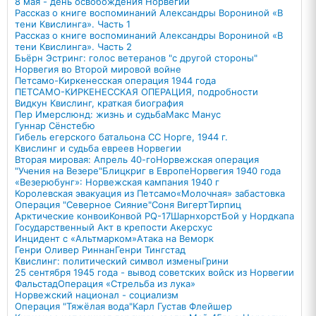
8 мая - день освобождения Норвегии
Рассказ о книге воспоминаний Александры Ворониной «В
тени Квислинга». Часть 1
Рассказ о книге воспоминаний Александры Ворониной «В
тени Квислинга». Часть 2
Бьёрн Эстринг: голос ветеранов "с другой стороны"
Норвегия во Второй мировой войне
Петсамо-Киркенесская операция 1944 года
ПЕТСАМО-КИРКЕНЕССКАЯ ОПЕРАЦИЯ, подробности
Видкун Квислинг, краткая биография
Пер Имерслюнд: жизнь и судьба
Макс Манус
Гуннар Сёнстебю
Гибель егерского батальона СС Норге, 1944 г.
Квислинг и судьба евреев Норвегии
Вторая мировая: Апрель 40-го
Норвежская операция
"Учения на Везере"
Блицкриг в Европе
Норвегия 1940 года
«Везерюбунг»: Норвежская кампания 1940 г
Королевская эвакуация из Петсамо
«Молочная» забастовка
Операция "Северное Сияние"
Соня Вигерт
Тирпиц
Арктические конвои
Конвой PQ-17
Шарнхорст
Бой у Нордкапа
Государственный Акт в крепости Акерсхус
Инцидент с «Альтмарком»
Атака на Веморк
Генри Оливер Риннан
Генри Тингстад
Квислинг: политический символ измены
Грини
25 сентября 1945 года - вывод советских войск из Норвегии
Фальстад
Операция «Стрельба из лука»
Норвежский национал - социализм
Операция "Тяжёлая вода"
Карл Густав Флейшер