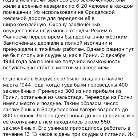
жили в военных казармах по 6-20 человек в каждом
помещении. Их использовали на Оркдалской
железной дороге для переделки её в
ширококолейную. Охрану заключённых
осуществляли штурмовые отряды. Режим в
Фаннреме первое время был достаточно жёстким.
Заключённых держали в полной изоляции и
принуждали к тяжёлым работам. Однако рацион тут
не был столь же скудным, как в Грини. С декабря
1944 года заключённые получили возможность
вступать в контакт с местным населением.
Отделение в Бардуфоссе было создано в начале
марта 1944 года, когда туда были переведены 400
заключённых. Примерно 300 из них прибыли из
Грини, остальные из Фальстада. Переводы из Грини
имели место и позднее. Таким образом, число
заключённых в Бардуфосском лагере возросло до
800 человек. Лагерь действовал до конца войны, и к
её окончанию в нём находилось около 550
заключённых. Его узникам приходилось работать в
течение 12-13 часов в день при скудным питании. Их