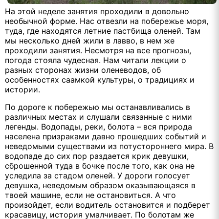
На этой неделе занятия проходили в довольно
необычной форме. Нас отвезли на побережье моря,
туда, где находятся летние пастбища оленей. Там
мы несколько дней жили в лавво, в нем же
проходили занятия. Несмотря на все прогнозы,
погода стояла чудесная. Нам читали лекции о
разных сторонах жизни оленеводов, об
особенностях саамкой культуры, о традициях и
истории.
По дороге к побережью мы останавливались в
различных местах и слушали связанные с ними
легенды. Водопады, реки, болота – вся природа
населена призраками давно прошедших событий и
неведомыми существами из потустороннего мира. В
водопаде до сих пор раздается крик девушки,
сброшенной туда в бочке после того, как она не
уследила за стадом оленей. У дороги голосует
девушка, неведомым образом оказывающаяся в
твоей машине, если не остановиться. А что
произойдет, если водитель остановится и подберет
красавицу, история умалчивает. По болотам же