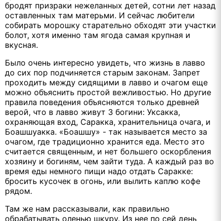
бродят призраки нежеланных детей, сотни лет назад
оставленных там матерьми. И сейчас любители
собирать морошку старательно обходят эти участки
болот, хотя именно там ягода самая крупная и
вкусная.
Было очень интересно увидеть, что жизнь в лавво
до сих пор подчиняется старым законам. Запрет
проходить между сидящими в лавво и очагом еще
можно объяснить простой вежливостью. Но другие
правила поведения объясняются только древней
верой, что в лавво живут 3 богини: Уксакка,
охраняющая вход, Саракка, хранительница очага, и
Боашшуакка. «Боашшу» - так называется место за
очагом, где традиционно хранится еда. Место это
считается священным, и нет большего оскорбления
хозяину и богиням, чем зайти туда. А каждый раз во
время еды немного пищи надо отдать Саракке:
бросить кусочек в огонь, или вылить каплю кофе
рядом.
Там же нам рассказывали, как правильно
обрабатывать оленью шкуру. Из нее по сей день