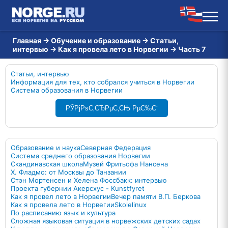
Главная
→
Обучение и образование
→
Статьи,
интервью
→
Как я провелa лето в Норвегии
→
Часть 7
Статьи, интервью
Информация для тех, кто собрался учиться в Норвегии
Система образования в Норвегии
РЎРјРѕС‚СЂРµС‚СЊ РµС‰С‘
Образование и наука
Северная Федерация
Система среднего образования Норвегии
Скандинавская школа
Музей Фритьофа Нансена
Х. Фладмо: от Москвы до Танзании
Стэн Мортенсен и Хелена Фоссбакк: интервью
Проекта губернии Акерсхус - Kunstfyret
Как я провел лето в Норвегии
Вечер памяти В.П. Беркова
Как я провелa лето в Норвегии
Skolelinux
По расписанию язык и культура
Сложная языковая ситуация в норвежских детских садах