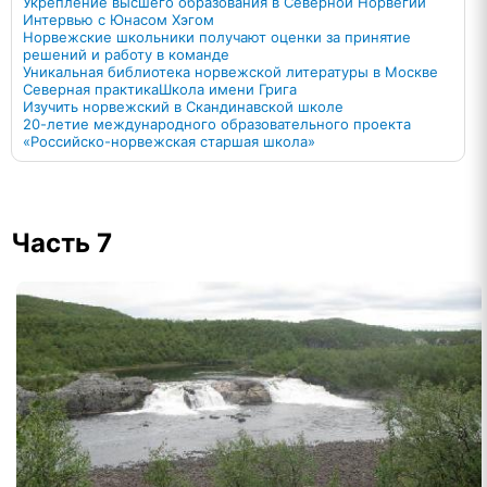
Укрепление высшего образования в Северной Норвегии
Интервью с Юнасом Хэгом
Норвежские школьники получают оценки за принятие
решений и работу в команде
Уникальная библиотека норвежской литературы в Москве
Северная практика
Школа имени Грига
Изучить норвежский в Скандинавской школе
20-летие международного образовательного проекта
«Российско-норвежская старшая школа»
Часть 7