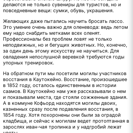
делаются не только сувениры для туристов, но и
повседневные вещи: сумки, обувь, украшения.
Желающих даже пытались научить бросать лассо.
Это умение очень важно для оленевода: ведь летом
ему надо снабдить метками всех оленят.
Профессионалы без проблем ловят не только
неподвижных, но и бегущих животных. Но, конечно,
за один день этому искусству не научиться. Для
овладения непослушной веревкой требуются годы
упорных тренировок.
На обратном пути мы посетили могилы участников
восстания в Каутокейно. Восстание, произошедшее
в 1852 году, осталось единственным в истории
саамов. В Каутокейно нам уже рассказывали о нем
и показывали места, где стояли сожженные здания.
А в коммуне Кофьорд находятся могилы двоих,
казненных сразу после подавления восстания, в
1854 году. Хотя похоронены они были за оградой
кладбища, и сейчас к могилам ведет протоптанная в
зарослях иван-чая тропинка и у надгробий лежат
цветы.