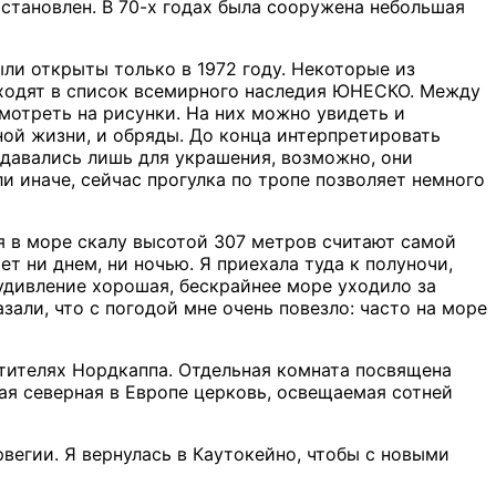
остановлен. В 70-х годах была сооружена небольшая
ыли открыты только в 1972 году. Некоторые из
 входят в список всемирного наследия ЮНЕСКО. Между
отреть на рисунки. На них можно увидеть и
ной жизни, и обряды. До конца интерпретировать
давались лишь для украшения, возможно, они
и иначе, сейчас прогулка по тропе позволяет немного
ся в море скалу высотой 307 метров считают самой
т ни днем, ни ночью. Я приехала туда к полуночи,
 удивление хорошая, бескрайнее море уходило за
зали, что с погодой мне очень повезло: часто на море
тителях Нордкаппа. Отдельная комната посвящена
ая северная в Европе церковь, освещаемая сотней
егии. Я вернулась в Каутокейно, чтобы с новыми