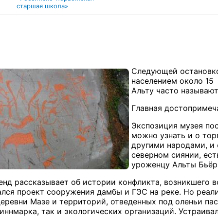
старшая школа»
Следующей остановко
населением около 15
Альту часто называют
Главная достопримеча
Экспозиция музея по
можно узнать и о то
другими народами, и 
северном сиянии, ест
уроженцу Альты Бьёр
енд рассказывает об истории конфликта, возникшего во
лся проект сооружения дамбы и ГЭС на реке. Но реали
еревни Мазе и территорий, отведенных под оленьи пас
иннмарка, так и экологических организаций. Устраивал