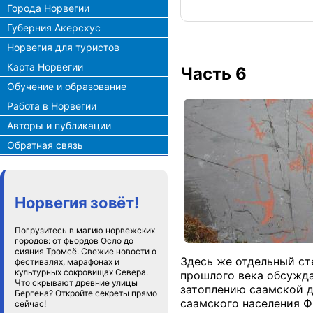
Города Норвегии
Губерния Акерсхус
Норвегия для туристов
Карта Норвегии
Часть 6
Обучение и образование
Работа в Норвегии
Авторы и публикации
Обратная связь
Норвегия зовёт!
Погрузитесь в магию норвежских
городов: от фьордов Осло до
сияния Тромсё. Свежие новости о
Здесь же отдельный ст
фестивалях, марафонах и
культурных сокровищах Севера.
прошлого века обсужда
Что скрывают древние улицы
затоплению саамской д
Бергена? Откройте секреты прямо
саамского населения Ф
сейчас!