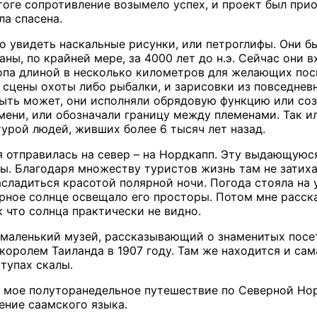
итоге сопротивление возымело успех, и проект был при
ла спасена.
но увидеть наскальные рисунки, или петроглифы. Они б
аны, по крайней мере, за 4000 лет до н.э. Сейчас они
па длиной в несколько километров для желающих посм
 сцены охоты либо рыбалки, и зарисовки из повседнев
ыть может, они исполняли обрядовую функцию или соз
ени, или обозначали границу между племенами. Так ил
турой людей, живших более 6 тысяч лет назад.
 я отправилась на север – на Нордкапп. Эту выдающую
ы. Благодаря множеству туристов жизнь там не затихае
асладиться красотой полярной ночи. Погода стояла на
рное солнце освещало его просторы. Потом мне расска
 что солнца практически не видно.
 маленький музей, рассказывающий о знаменитых посе
оролем Таиланда в 1907 году. Там же находится и сам
тупах скалы.
 мое полуторанедельное путешествие по Северной Норв
ение саамского языка.