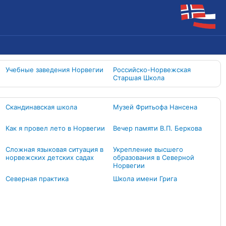
Учебные заведения Норвегии
Российско-Норвежская
Старшая Школа
Скандинавская школа
Музей Фритьофа Нансена
Как я провел лето в Норвегии
Вечер памяти В.П. Беркова
Сложная языковая ситуация в
Укрепление высшего
норвежских детских садах
образования в Северной
Норвегии
Северная практика
Школа имени Грига