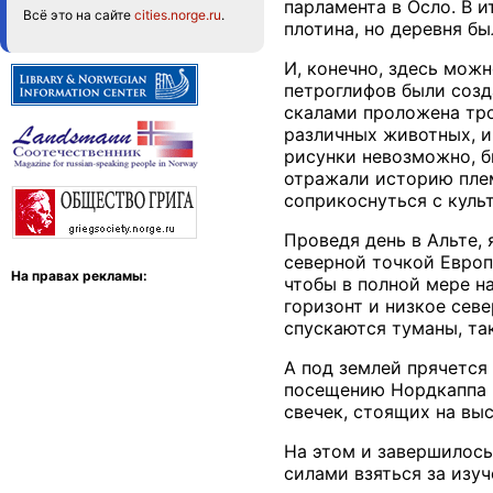
парламента в Осло. В 
Всё это на сайте
cities.norge.ru
.
плотина, но деревня бы
И, конечно, здесь мож
петроглифов были созд
скалами проложена тро
различных животных, и
рисунки невозможно, б
отражали историю плем
соприкоснуться с куль
Проведя день в Альте,
северной точкой Европ
На правах рекламы:
чтобы в полной мере н
горизонт и низкое севе
спускаются туманы, так
А под землей прячется
посещению Нордкаппа к
свечек, стоящих на выс
На этом и завершилось
силами взяться за изуч