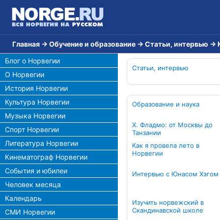
Главная
→
Обучение и образование
→
Статьи, интервью
→
Блог о Норвегии
Статьи, интервью
О Норвегии
История Норвегии
Культура Норвегии
Образование и наука
Музыка Норвегии
Х. Фладмо: от Москвы до
Спорт Норвегии
Танзании
Литература Норвегии
Как я провелa лето в
Норвегии
Кинематограф Норвегии
События и юбилеи
Интервью с Юнасом Хэгом
Человек месяца
Календарь
Изучить норвежский в
Скандинавской школе
СМИ Норвегии