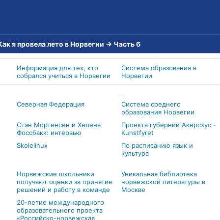
Как я провелa лето в Норвегии
→
Часть 6
Информация для тех, кто
Система образования в
собрался учиться в Норвегии
Норвегии
Северная Федерация
Система среднего
образования Норвегии
Стэн Мортенсен и Хелена
Проекта губернии Акерсхус -
Фоссбакк: интервью
Kunstfyret
Skolelinux
По расписанию язык и
культура
Норвежские школьники
Уникальная библиотека
получают оценки за принятие
норвежской литературы в
решений и работу в команде
Москве
20-летие международного
образовательного проекта
«Российско-норвежская