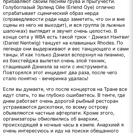
прибавляют своим песням грува и прыгучести.
Голубоглазый Эрленд Ойе (Еrlend Oye) отлично
отрабатывает сценический образ нерда
(справедливости ради надо заметить, что он и вне
сцены из него не выходит), и вся группа (в лыжных
шапочках) выглядит и звучит очень целостно. В
конце сета у WBA есть такой трюк - Дэниэл Нэнтвиг
(Daniel Nentwig) танцует на клавишных Rhodes. По
легенде они выдерживают и вес танцующего и сами
танцы. И как только Дэниэл вспорхнул на пианино,
из бэкстейджа вылетел очень злой техник,
стащивший Дэниэла за ноги с инструмента.
Повторялся этот инцидент два раза, после чего
стало понятно - вечеринка удалась!
Если вы думаете, что после концертов на Тране все
идут спать, то вы глубоко ошибаетесь. В тенте, где
днем работает очень дорогой рыбный ресторан
устраиваются дискотеки, по всему острову
объявляются частные афтерпати. Кроме этого,
организаторы обмолвились об анархии,
происходящей в ночные часы в кэмпе. Анархией я
очень интересуюсь и иду на поиски обещанного