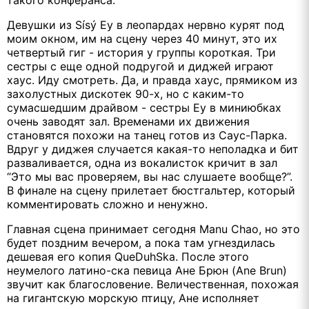
такого конферанса.
Девушки из Sísý Ey в леопардах нервно курят под
моим окном, им на сцену через 40 минут, это их
четвертый гиг - история у группы короткая. Три
сестры с еще одной подругой и диджей играют
хаус. Иду смотреть. Да, и правда хаус, прямиком из
захолустных дискотек 90-х, но с каким-то
сумасшедшим драйвом - сестры Ey в миниюбках
очень заводят зал. Временами их движения
становятся похожи на танец готов из Саус-Парка.
Вдруг у диджея случается какая-то неполадка и бит
разваливается, одна из вокалисток кричит в зал
“Это мы вас проверяем, вы нас слушаете вообще?”.
В финале на сцену прилетает бюстгальтер, который
комментировать сложно и ненужно.
Главная сцена принимает сегодня Manu Chao, но это
будет поздним вечером, а пока там угнездилась
дешевая его копия QueDuhSka. После этого
неумелого латино-ска певица Ане Брюн (Ane Brun)
звучит как благословение. Величественная, похожая
на гигантскую морскую птицу, Ане исполняет