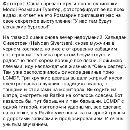
Фотограф Саша нарезает круги около скрипачки
Moddi Розмарин Туэнтер, фотографирует ее во всех
видах, в ответ на это Розмарин приглашает нас на
свое секретное выступление: “У нас там будут
веганские бургеры!”
На главной сцене снова вечер недоумений. Хальвдан
Сивертсен (Halvdan Sivertsen), снова мужчина в
черном костюме, но уже с откровенно кабацким
софт-роком. Публика при этом безумствует и
радостно поет хором вообще все песни. Пожимаю
плечами, иду наслаждаться жизнью в “Семь сестер”.
Там уже расположилось финское девичье трио
LCMDF. Три хрупкие девицы выдали жирный кусок
электро-панка в лучших традициях жанра, с
танцами и стойками на мониторах. Выходить из
шатра, смотреть на Razika не хотелось совсем. Вот
казалось бы, тут барышни и там барышни. LCMDF с
одной гитарой, лэптопом и ударными, все сделано
на коленке, а у Razika уже попытка гитарной группы
с дорогими записями и продюсированием. И очень
унылым звучанием.