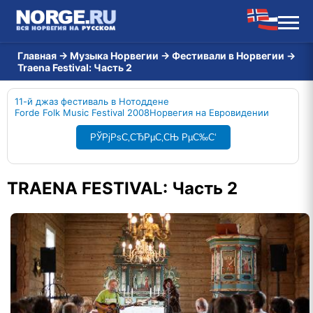
Главная
→
Музыка Норвегии
→
Фестивали в Норвегии
→
Traena Festival: Часть 2
11-й джаз фестиваль в Нотоддене
Forde Folk Music Festival 2008
Норвегия на Евровидении
РЎРјРѕС‚СЂРµС‚СЊ РµС‰С‘
TRAENA FESTIVAL: Часть 2