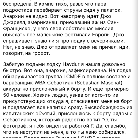
беспредела. В кэмпе тихо, разве что пара
подростков перебирает струны сидя у палаток.
Анархии не видно. Вот навстречу идет Джо
Джэрелл, американец, приехавший аж из Сан-
Франциско, у него своя собственная миссия
объехать все маленькие фестивали Европы. Джо
спрашивает, знаю ли я про лодку с вечеринками.
Нет, не знаю. Джо отправляет меня на причал, иди,
говорит, на грохот.
Забитую людьми лодку Havdur я нашла довольно
быстро. Вот она, анархия, зафиксирована. На лодке
обнаруживается группа LCMDF в полном составе и
барабанщик WBA Себастиан (Sebastian Maschat)
аккуратно прислоненный к борту. И еще примерно
50 человек. Хозяин лодки, узнав от кого-то из
присутствующих откуда я, стаскивает меня на борт
и предлагает все напитки сразу. Высвобождаюсь из
капитанских объятий, прислоняюсь к борту рядом с
Себастианом, который радостно вопит “О, ты
фотограф, я тебя видел за работой!!”. Да, спасибо,
что не наступил на меня, а то ты явно собирался,