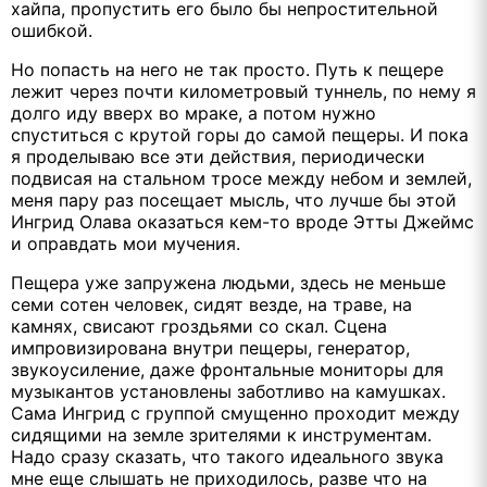
хайпа, пропустить его было бы непростительной
ошибкой.
Но попасть на него не так просто. Путь к пещере
лежит через почти километровый туннель, по нему я
долго иду вверх во мраке, а потом нужно
спуститься с крутой горы до самой пещеры. И пока
я проделываю все эти действия, периодически
подвисая на стальном тросе между небом и землей,
меня пару раз посещает мысль, что лучше бы этой
Ингрид Олава оказаться кем-то вроде Этты Джеймс
и оправдать мои мучения.
Пещера уже запружена людьми, здесь не меньше
семи сотен человек, сидят везде, на траве, на
камнях, свисают гроздьями со скал. Сцена
импровизирована внутри пещеры, генератор,
звукоусиление, даже фронтальные мониторы для
музыкантов установлены заботливо на камушках.
Сама Ингрид с группой смущенно проходит между
сидящими на земле зрителями к инструментам.
Надо сразу сказать, что такого идеального звука
мне еще слышать не приходилось, разве что на