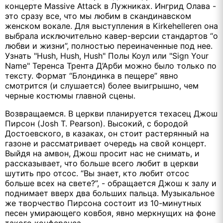
концерте Massive Attack в Лужниках. Ингрид Олава -
это сразу все, что мы любим в скандинавском
женском вокале. Для выступления в Kirkehelleren она
выбрала исключительно кавер-версии стандартов “о
любви и жизни”, полностью переиначенные под нее.
Узнать "Hush, Hush, Hush" Полы Коул или "Sign Your
Name" Теренса Трента Д’Арби можно было только по
тексту. Формат “Блондинка в пещере” явно
смотрится (и слушается) более выигрышно, чем
черные костюмы главной сцены.
Возвращаемся. В церкви планируется техасец Джош
Пирсон (Josh T. Pearson). Высокий, с бородой
Достоевского, в казаках, он стоит растерянный на
газоне и рассматривает очередь на свой концерт.
Выйдя на амвон, Джош просит нас не снимать, и
рассказывает, что больше всего любит в церкви
шутить про отсос. “Вы знает, кто любит отсос
больше всех на свете?”, - обращается Джош к залу и
поднимает вверх два больших пальца. Музыкальное
же творчество Пирсона состоит из 10-минутных
песен умирающего ковбоя, явно меркнущих на фоне