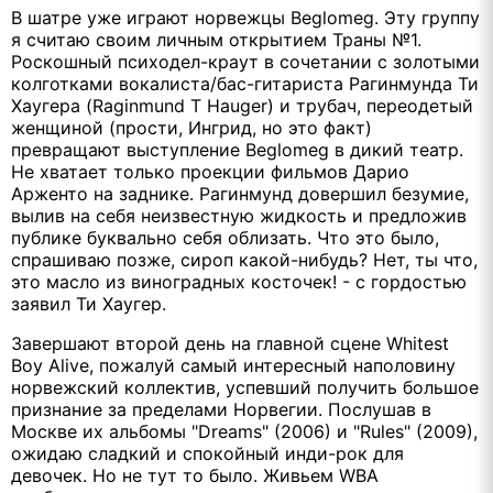
В шатре уже играют норвежцы Beglomeg. Эту группу
я считаю своим личным открытием Траны №1.
Роскошный психодел-краут в сочетании с золотыми
колготками вокалиста/бас-гитариста Рагинмунда Ти
Хаугера (Raginmund T Hauger) и трубач, переодетый
женщиной (прости, Ингрид, но это факт)
превращают выступление Beglomeg в дикий театр.
Не хватает только проекции фильмов Дарио
Арженто на заднике. Рагинмунд довершил безумие,
вылив на себя неизвестную жидкость и предложив
публике буквально себя облизать. Что это было,
спрашиваю позже, сироп какой-нибудь? Нет, ты что,
это масло из виноградных косточек! - с гордостью
заявил Ти Хаугер.
Завершают второй день на главной сцене Whitest
Boy Alive, пожалуй самый интересный наполовину
норвежский коллектив, успевший получить большое
признание за пределами Норвегии. Послушав в
Москве их альбомы "Dreams" (2006) и "Rules" (2009),
ожидаю сладкий и спокойный инди-рок для
девочек. Но не тут то было. Живьем WBA