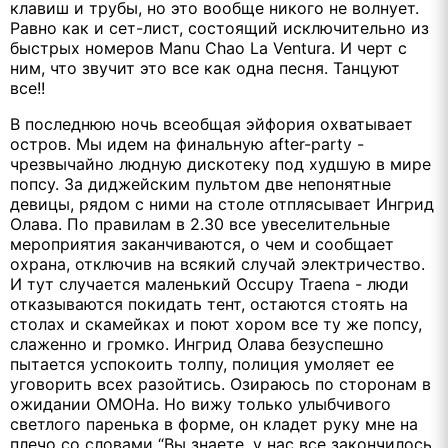
клавиш и трубы, но это вообще никого не волнует.
Равно как и сет-лист, состоящий исключительно из
быстрых номеров Manu Chao La Ventura. И черт с
ним, что звучит это все как одна песня. Танцуют
все!!
В последнюю ночь всеобщая эйфория охватывает
остров. Мы идем на финальную after-party -
чрезвычайно людную дискотеку под худшую в мире
попсу. За диджейским пультом две непонятные
девицы, рядом с ними на столе отплясывает Ингрид
Олава. По правилам в 2.30 все увеселительные
мероприятия заканчиваются, о чем и сообщает
охрана, отключив на всякий случай электричество.
И тут случается маленький Occupy Traena - люди
отказываются покидать тент, остаются стоять на
столах и скамейках и поют хором все ту же попсу,
слаженно и громко. Ингрид Олава безуспешно
пытается успокоить толпу, полиция умоляет ее
уговорить всех разойтись. Озираюсь по сторонам в
ожидании ОМОНа. Но вижу только улыбчивого
светлого паренька в форме, он кладет руку мне на
плечо со словами “Вы знаете, у нас все закончилось,