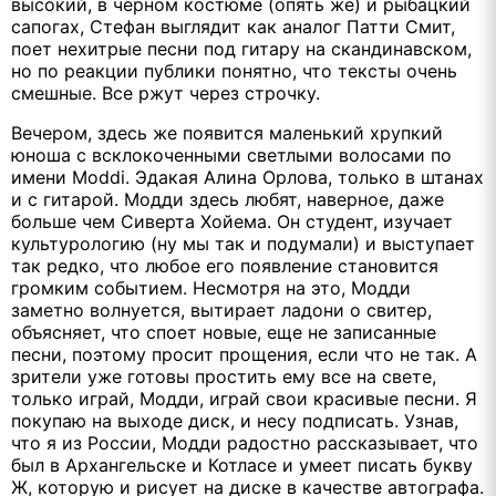
высокий, в черном костюме (опять же) и рыбацкий
сапогах, Стефан выглядит как аналог Патти Смит,
поет нехитрые песни под гитару на скандинавском,
но по реакции публики понятно, что тексты очень
смешные. Все ржут через строчку.
Вечером, здесь же появится маленький хрупкий
юноша с всклокоченными светлыми волосами по
имени Moddi. Эдакая Алина Орлова, только в штанах
и с гитарой. Модди здесь любят, наверное, даже
больше чем Сиверта Хойема. Он студент, изучает
культурологию (ну мы так и подумали) и выступает
так редко, что любое его появление становится
громким событием. Несмотря на это, Модди
заметно волнуется, вытирает ладони о свитер,
объясняет, что споет новые, еще не записанные
песни, поэтому просит прощения, если что не так. А
зрители уже готовы простить ему все на свете,
только играй, Модди, играй свои красивые песни. Я
покупаю на выходе диск, и несу подписать. Узнав,
что я из России, Модди радостно рассказывает, что
был в Архангельске и Котласе и умеет писать букву
Ж, которую и рисует на диске в качестве автографа.