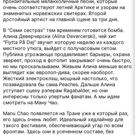
пронзительные меланхоличные песни, которые
очень соответствуют летней Арктике и узорам на
знаменитых норвежских свитерах. Второй
достойный артист на главной сцене за три дня.
В “Семи сестрах” тем временем готовится бомба.
Алина Деверчерски (Alina Devercerski), чей хит
"Flytta På Dej" звучит которую неделю из каждого
местного утюга, выйдет с получасовым сетом.
Публика угрожающе продавливает барьеры, охрана
звереет, проход в фотопит закрывают очень быстро,
но мы проскальзываем. Живьем Алина меньше всего
выглядит как европоп-дива, скорее наоборот.
Жесткий электроклэш, мощный настолько, что
позавидовала бы сама Peaches. Дальше Алина
уступает сцену рэперам Ragabalder, но они
интересны только упертым фанатам. А мы идем
смотреть на Ману Чао.
Manu Chao появляется на Тране уже в который раз,
его здесь очень любят. Идеальный хедлайнер для
такого фестиваля, обеспечивающий угар по всем
фронтам. Здесь они в усеченном составе, без