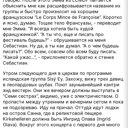
говорю. После этого Эмма из LCMDF пытается
объяснить мне как расшифровывается название их
группы и быстро произносит на хорошем
французском “Le Corps Mince de Françoise”. Коротко
и ясно, думаю. Тощее тело Франсуазы, - переводит
мне Эмма. “Я всегда хотела быть худой
француженкой”. “А ты что, еще и писать про
фестиваль будешь?” - обрушивается на меня
Себастиан. Ну да, а ты как думал. “А о чем будешь
писать?”. Обо всем, совсем обо всем буду писать.
“Какой ужас...”, - прислоняется обратно к стенке
Себастиан.
Утром следующего дня в церкви по программе
исландская группа Sísý Ey. Захожу, вижу трех девиц
в леопардовых шубах. Поют заунывнейший кантри
энд вестерн. Они же вечером должны выступать в
“Семи сестрах”, видимо, уже с электричеством. О
пропасти между утренним и вечерним сетом я пока
не подозреваю. Иду на причал. Оттуда идут лодки
на остров Санна, где в реликтовой пещере
Kirkehelleren должна быть Ингрид Олава (Ingrid
Olava). Вокруг этого концерта с первого дня много