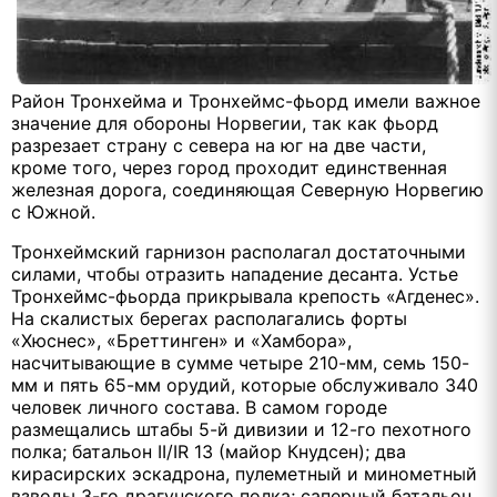
Район Тронхейма и Тронхеймс-фьорд имели важное
значение для обороны Норвегии, так как фьорд
разрезает страну с севера на юг на две части,
кроме того, через город проходит единственная
железная дорога, соединяющая Северную Норвегию
с Южной.
Тронхеймский гарнизон располагал достаточными
силами, чтобы отразить нападение десанта. Устье
Тронхеймс-фьорда прикрывала крепость «Агденес».
На скалистых берегах располагались форты
«Хюснес», «Бреттинген» и «Хамбора»,
насчитывающие в сумме четыре 210-мм, семь 150-
мм и пять 65-мм орудий, которые обслуживало 340
человек личного состава. В самом городе
размещались штабы 5-й дивизии и 12-го пехотного
полка; батальон II/IR 13 (майор Кнудсен); два
кирасирских эскадрона, пулеметный и минометный
взводы 3-го драгунского полка; саперный батальон