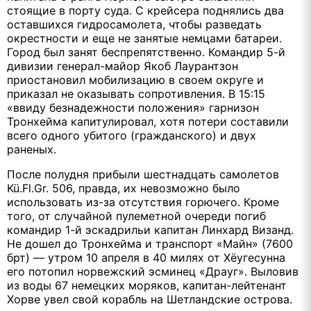
стоящие в порту суда. С крейсера поднялись два
оставшихся гидросамолета, чтобы разведать
окрестности и еще не занятые немцами батареи.
Город был занят беспрепятственно. Командир 5-й
дивизии генерал-майор Якоб Лаурантзон
приостановил мобилизацию в своем округе и
приказал не оказывать сопротивления. В 15:15
«ввиду безнадежности положения» гарнизон
Тронхейма капитулировал, хотя потери составили
всего одного убитого (гражданского) и двух
раненых.
После полудня прибыли шестнадцать самолетов
Kü.Fl.Gr. 506, правда, их невозможно было
использовать из-за отсутствия горючего. Кроме
того, от случайной пулеметной очереди погиб
командир 1-й эскадрильи капитан Линхард Визанд.
Не дошел до Тронхейма и транспорт «Майн» (7600
брт) — утром 10 апреля в 40 милях от Хёугесунна
его потопил норвежский эсминец «Драуг». Выловив
из воды 67 немецких моряков, капитан-лейтенант
Хорве увел свой корабль на Шетландские острова.