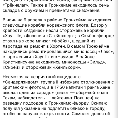
«Трённелаг». Также в Тронхейме находилось семь
складов с оружием и предметами снабжения.
В ночь на 9 апреля в районе Тронхейма находились
следующие корабли норвежского флота. Дозор у
крепости «Агденес» несли сторожевые корабли
«Хауг III», «Фозен» и «Стейнхьер» ; в Скьёрн-фьорде
стоял на якоре минзаг «Фрёйя», шедший из
Харстада на ремонт в Хортен. В самом Тронхейме
находились ремонтировавшийся миноносец «Лакс»,
сторожевики «Хауг II» и «Наума». В районе
Кристиансунна находились миноносцы «Сильд»,
«Скрей» и сторожевик «Хейльхорн».
Несмотря на неприятный инцидент с
«Сандерлэндом», группа II избежала столкновения с
британским флотом, а в 17:50 капитан 1 ранга Хейе
выслал один из «арадо» (пилот — обер-лейтенант
Техам, наблюдатель — лейтенант Польцен) на
разведку подходов к Тронхеймс-фьорду. Экипаж
получил указание не подлетать близко к городу,
чтобы не нарушать скрытности. Самолет донес об