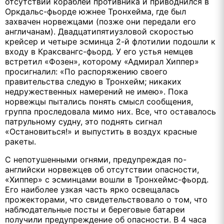
отсутствии кораблей противника и приводнился в
Оркдальс-фьорде южнее Тронхейма, где был
захвачен норвежцами (позже они передали его
англичанам). Двадцатипятиузловой скоростью
крейсер и четыре эсминца 2-й флотилии подошли к
входу в Краксвангс-фьорд. У его устья немцев
встретил «Фозен», которому «Адмирал Хиппер»
просигналил: «По распоряжению своего
правительства следую в Тронхейм; никаких
недружественных намерений не имею». Пока
норвежцы пытались понять смысл сообщения,
группа проследовала мимо них. Все, что оставалось
патрульному судну, это поднять сигнал
«Остановиться!» и выпустить в воздух красные
ракеты.
С непотушенными огнями, предупреждая по-
английски норвежцев об отсутствии опасности,
«Хиппер» с эсминцами вошли в Тронхеймс-фьорд.
Его наиболее узкая часть ярко освещалась
прожекторами, что свидетельствовало о том, что
наблюдательные посты и береговые батареи
получили предупреждение об опасности. В 4 часа