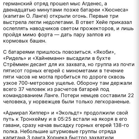
германский отряд прошел мыс Агденес, а
двенадцатью минутами позже батареи «Хюснеса»
(капитан О. Ланге) открыли огонь. Первые три
выстрела легли недолетами. В ответ Хейе приказал
ослеплять наводчиков светом прожекторов, и лишь
пройдя мимо форта — дать пару залпов из
кормовых башен.
С батареями пришлось повозиться. «Якоби»,
«Ридель» и «Хайнеманн» высадили в бухте
Стрёммен десант для их захвата, но группа из почти
пятисот горных егерей с минометами в течение
пяти часов не могла пробиться по дороге сквозь
узкое 700-метровое ущелье. Оборону там держали
всего 37 человек из расчетов батарей под
командованием Ланге. Потери немцев составили 22
человека, у норвежцев были только легкораненые.
«Адмирал Хиппер» и «Экольдт» продолжили свой
путь к Тронхейму и в 05:25 встали на якоря в его
гавани, сразу начав высадку горных егерей 138-го
полка. Небольшие штурмовые группы отряда
капитана 3 ранга Хорнека быстро захватили