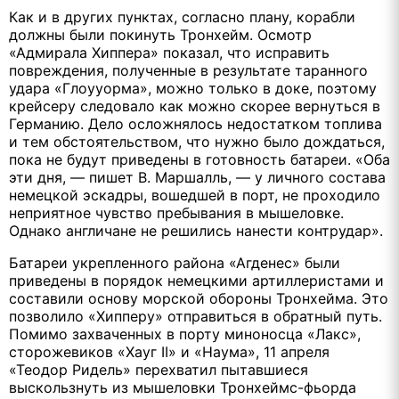
Как и в других пунктах, согласно плану, корабли
должны были покинуть Тронхейм. Осмотр
«Адмирала Хиппера» показал, что исправить
повреждения, полученные в результате таранного
удара «Глоууорма», можно только в доке, поэтому
крейсеру следовало как можно скорее вернуться в
Германию. Дело осложнялось недостатком топлива
и тем обстоятельством, что нужно было дождаться,
пока не будут приведены в готовность батареи. «Оба
эти дня, — пишет В. Маршалль, — у личного состава
немецкой эскадры, вошедшей в порт, не проходило
неприятное чувство пребывания в мышеловке.
Однако англичане не решились нанести контрудар».
Батареи укрепленного района «Агденес» были
приведены в порядок немецкими артиллеристами и
составили основу морской обороны Тронхейма. Это
позволило «Хипперу» отправиться в обратный путь.
Помимо захваченных в порту миноносца «Лакс»,
сторожевиков «Хауг II» и «Наума», 11 апреля
«Теодор Ридель» перехватил пытавшиеся
выскользнуть из мышеловки Тронхеймс-фьорда