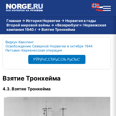
Главная
→
История Норвегии
→
Норвегия в годы
Второй мировой войны
→
«Везерюбунг»: Норвежская
кампания 1940 г
→
Взятие Тронхейма
Видкун Квислинг
Освобождение Северной Норвегии в октябре 1944
Петсамо-Киркенесская операция
РЎРјРѕС‚СЂРµС‚СЊ РµС‰С‘
Взятие Тронхейма
4.3. Взятие Тронхейма