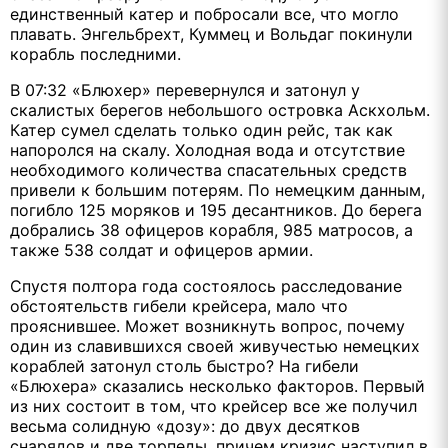
единственный катер и побросали все, что могло
плавать. Энгельбрехт, Куммец и Вольдаг покинули
корабль последними.
В 07:32 «Блюхер» перевернулся и затонул у
скалистых берегов небольшого островка Аскхольм.
Катер сумел сделать только один рейс, так как
напоролся на скалу. Холодная вода и отсутствие
необходимого количества спасательных средств
привели к большим потерям. По немецким данным,
погибло 125 моряков и 195 десантников. До берега
добрались 38 офицеров корабля, 985 матросов, а
также 538 солдат и офицеров армии.
Спустя полтора года состоялось расследование
обстоятельств гибели крейсера, мало что
прояснившее. Может возникнуть вопрос, почему
один из славившихся своей живучестью немецких
кораблей затонул столь быстро? На гибели
«Блюхера» сказались несколько факторов. Первый
из них состоит в том, что крейсер все же получил
весьма солидную «дозу»: до двух десятков
снарядов и две торпеды, причем кризис наступил в