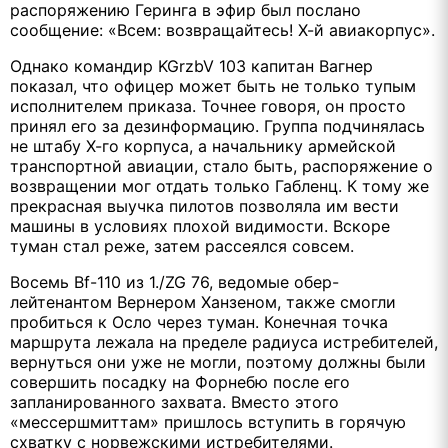
распоряжению Геринга в эфир был послано
сообщение: «Всем: возвращайтесь! Х-й авиакорпус».
Однако командир KGrzbV 103 капитан Вагнер
показал, что офицер может быть не только тупым
исполнителем приказа. Точнее говоря, он просто
принял его за дезинформацию. Группа подчинялась
не штабу Х-го корпуса, а начальнику армейской
транспортной авиации, стало быть, распоряжение о
возвращении мог отдать только Габленц. К тому же
прекрасная выучка пилотов позволяла им вести
машины в условиях плохой видимости. Вскоре
туман стал реже, затем рассеялся совсем.
Восемь Bf-110 из 1./ZG 76, ведомые обер-
лейтенантом Вернером Ханзеном, также смогли
пробиться к Осло через туман. Конечная точка
маршрута лежала на пределе радиуса истребителей,
вернуться они уже не могли, поэтому должны были
совершить посадку на Форнебю после его
запланированного захвата. Вместо этого
«мессершмиттам» пришлось вступить в горячую
схватку с норвежскими истребителями.