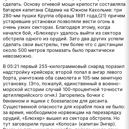
сделать. Основу огневой мощи крепости составляла
батарея капитана Сёдема на Южном Кахольме: три
280-мм пушки Круппа образца 1891 года,{21} причем
устаревшие установки позволяли вести огонь в
очень узких секторах. Благодаря этому, когда
начался бой, «Блюхеру» удалось выйти из сектора
обстрела одного из орудий. Зато два других успели
сделать свои выстрелы, тем более что с дистанции
около 500 метров промазать было практически
невозможно.
В 05:21 первый 255-килограммовый снаряд поразил
надстройку крейсера; второй попал в ангар левого
борта, уничтожив оба самолета и 105-мм зенитную
установку. (Это, пожалуй, единственный в военно-
морской истории случай 100-процентной точности
артиллерийского огня.) Загорелись бочки с
бензином и ящики с боезапасом для десанта.
Существенной опасности для корабля пока не было:
за время, необходимое норвежцам на перезарядку
орудий, «Блюхер» вышел из сектора обстрела. Но
тут заговорили пушки «Копоса» (капитан Энгер).