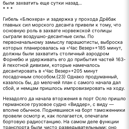
были захватить еще сутки назад...
* * *
Гибель «Блюхера» и задержка у прохода Дрёбак
главных сил морского десанта привели к тому, что
основную роль в захвате норвежской столицы
сыграли воздушно-десантные силы. По
первоначальному замыслу парашютисты, выброска
которых планировалась на «Час Везер»+185 минут,
должны были захватить столичный аэродром
Форнебю и удерживать его до прибытия частей 163-
й пехотной дивизии, которые намечалось
десантировать в «Час Везер»+205 минут
посадочным способом.{23} Однако продуманный,
казалось бы, до мелочей план с самого начала дал
сбой, и немцам пришлось импровизировать на ходу.
Незадолго да начала вторжения в порт Осло пришло
германское грузовое судно «Виддер», с виду —
вполне обычное. Поднявшиеся на борт таможенники
провели осмотр и, как полагается, опечатали
бортовую радиостанцию. На самом деле функции
транспорта были чисто разведывательными: оно