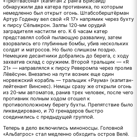
«Трюггвасона» (капитан 2 ранга Брисайд)
обнаружили два катера противника, по которым
немедленно был открыт огонь. Штабсоберштёрман
Артур Годенау вел свой «R 17» напрямик через бухту
к пирсу Сёльвкрон. Залпы 120-мм орудий
заградителя настигли его. К 6 часам катер
представлял собой пылающую развалину, затем
взорвались его глубинные бомбы, убив нескольких
солдат и матросов. Но было слишком поздно.
Немецкие десантники добрались до берега, с ходу
захватив склад с оружием. Второй тральщик — «R
21» — направлялся к пирсу Реверомпа через пролив
Лёвёсунн. Внезапно на пути возник еще один
норвежский корабль — тральщик «Раума» (капитан-
лейтенант Винснес). Немцы сразу же открыли огонь
из 20-мм автоматов, ранив трех человек, после чего
противник полным ходом отошел к
противоположному берегу бухты. Препятствие было
ликвидировано, и 70 гренадеров быстро
соединились с предыдущей группой.
Теперь в дело включились миноносцы. Головной
«Альбатрос» стал медленно обходить остров Велё.