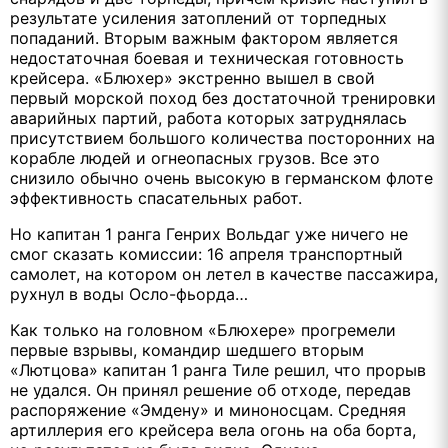
результате усиления затоплений от торпедных
попаданий. Вторым важным фактором является
недостаточная боевая и техническая готовность
крейсера. «Блюхер» экстренно вышел в свой
первый морской поход без достаточной тренировки
аварийных партий, работа которых затруднялась
присутствием большого количества посторонних на
корабле людей и огнеопасных грузов. Все это
снизило обычно очень высокую в германском флоте
эффективность спасательных работ.
Но капитан 1 ранга Генрих Вольдаг уже ничего не
смог сказать комиссии: 16 апреля транспортный
самолет, на котором он летел в качестве пассажира,
рухнул в воды Осло-фьорда…
Как только на головном «Блюхере» прогремели
первые взрывы, командир шедшего вторым
«Лютцова» капитан 1 ранга Тиле решил, что прорыв
не удался. Он принял решение об отходе, передав
распоряжение «Эмдену» и миноносцам. Средняя
артиллерия его крейсера вела огонь на оба борта,