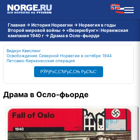
Главная
→
История Норвегии
→
Норвегия в годы
Второй мировой войны
→
«Везерюбунг»: Норвежская
кампания 1940 г
→
Драма в Осло-фьорде
Видкун Квислинг
Освобождение Северной Норвегии в октябре 1944
Петсамо-Киркенесская операция
РЎРјРѕС‚СЂРµС‚СЊ РµС‰С‘
Драма в Осло-фьорде