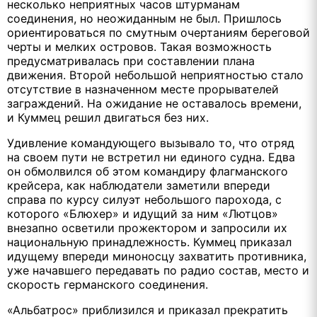
несколько неприятных часов штурманам
соединения, но неожиданным не был. Пришлось
ориентироваться по смутным очертаниям береговой
черты и мелких островов. Такая возможность
предусматривалась при составлении плана
движения. Второй небольшой неприятностью стало
отсутствие в назначенном месте прорывателей
заграждений. На ожидание не оставалось времени,
и Куммец решил двигаться без них.
Удивление командующего вызывало то, что отряд
на своем пути не встретил ни единого судна. Едва
он обмолвился об этом командиру флагманского
крейсера, как наблюдатели заметили впереди
справа по курсу силуэт небольшого парохода, с
которого «Блюхер» и идущий за ним «Лютцов»
внезапно осветили прожектором и запросили их
национальную принадлежность. Куммец приказал
идущему впереди миноносцу захватить противника,
уже начавшего передавать по радио состав, место и
скорость германского соединения.
«Альбатрос» приблизился и приказал прекратить