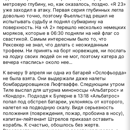
метровую глубину, но, как оказалось, поздно. «R 23»
уже заходил в атаку. Первая серия глубинных легла
довольно точно, поэтому Фьелльстад решил не
испытывать судьбу и поднял субмарину на
поверхность. На «А 2» перешло несколько немецких
моряков, которые в 06:30 подняли на ней флаг со
свастикой. Самым интересным было то, что
Рексекер не знал, что делать с неожиданным
трофеем. Ни принять на борт норвежцев, ни послать
на лодку своих людей он не мог, поэтому катера до
вечера «паслись» около нее...
К вечеру 9 апреля ни одна из батарей «Ослофьорда»
не была взята. Они выдержали даже налеты
бомбардировщиков Люфтваффе. Следующим утром
Тиле выслал для штурма миноносцы «Альбатрос» и
«Кондор». Подходя к Булерне в 13:18 «Альбатрос»
попал под обстрел батареи, уклоняясь от которого,
налетел на подводную скалу. Видя серьезность
положения (повреждения, пожар, пробоина в носу),
капитан-лейтенант Штрелов приказал оставить
корабль. К счастью, обошлось без жертв.