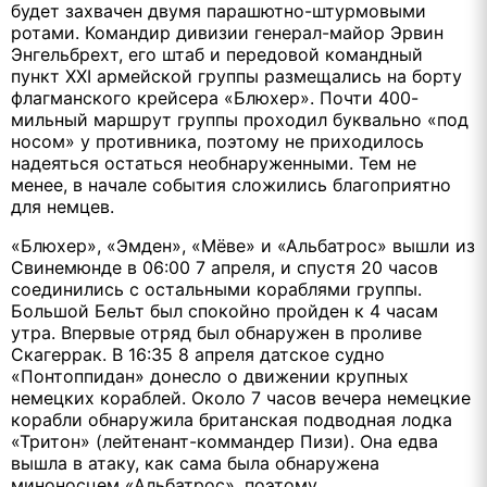
будет захвачен двумя парашютно-штурмовыми
ротами. Командир дивизии генерал-майор Эрвин
Энгельбрехт, его штаб и передовой командный
пункт XXI армейской группы размещались на борту
флагманского крейсера «Блюхер». Почти 400-
мильный маршрут группы проходил буквально «под
носом» у противника, поэтому не приходилось
надеяться остаться необнаруженными. Тем не
менее, в начале события сложились благоприятно
для немцев.
«Блюхер», «Эмден», «Мёве» и «Альбатрос» вышли из
Свинемюнде в 06:00 7 апреля, и спустя 20 часов
соединились с остальными кораблями группы.
Большой Бельт был спокойно пройден к 4 часам
утра. Впервые отряд был обнаружен в проливе
Скагеррак. В 16:35 8 апреля датское судно
«Понтоппидан» донесло о движении крупных
немецких кораблей. Около 7 часов вечера немецкие
корабли обнаружила британская подводная лодка
«Тритон» (лейтенант-коммандер Пизи). Она едва
вышла в атаку, как сама была обнаружена
миноносцем «Альбатрос», поэтому