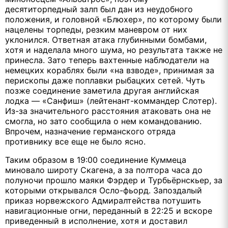
десятиторпедный залп был дан из неудобного
положения, и головной «Блюхер», по которому были
нацелены торпеды, резким маневром от них
уклонился. Ответная атака глубинными бомбами,
хотя и наделала много шума, но результата также не
принесла. Зато теперь вахтенные наблюдатели на
немецких кораблях были «на взводе», принимая за
перископы даже поплавки рыбацких сетей. Чуть
позже соединение заметила другая английская
лодка — «Санфиш» (лейтенант-коммандер Слотер).
Из-за значительного расстояния атаковать она не
смогла, но зато сообщила о нем командованию.
Впрочем, назначение германского отряда
противнику все еще не было ясно.
Таким образом в 19:00 соединение Куммеца
миновало широту Скагена, а за полтора часа до
полуночи прошло маяки Фэрдер и Турбьёрнскьер, за
которыми открывался Осло-фьорд. Запоздалый
приказ норвежского Адмиралтейства потушить
навигационные огни, переданный в 22:25 и вскоре
приведенный в исполнение, хотя и доставил