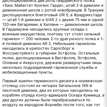
дислоцировались две роты гвардейского полка
«Ханс Майестет Конгенс Гарде», штаб 2-й дивизии и
дивизионная школа с ротой новобранцев. В Трануме
дислоцировался боеготовый I/IR 5; в Фредрикстаде
— штаб 1-й дивизии и II/AR 2 с двумя 75-мм и одной
120-мм батареями; в Халлене — дивизионная школа.
В Гардемуэне находились крупные склады с
военным имуществом, поэтому тут стоял сильный
гарнизон — 200 человек 2-го драгунского полка и 1-
й полевой дивизион AR 2. Небольшие гарнизоны
находились в крепостях Сарпсборг и
Фоссумстрёкетс в губернии Эстфолль. Остальные
полки, дислоцированные в Вестфолле, Эстфолле,
Опланне и Акерсхусе, держали развернутыми лишь
несколько подразделений гарнизонной службы и
мобилизационные пункты.
Первый эшелон германского десанта в норвежскую
столицу состоял из четырех батальонов 169-й
пехотной дивизии, два из которых находились на
кораблях отряда контр-адмирала Оскара Куммеца, а
два других должны были перебрасываться по
воздуху на аэродром Форнебю после того, как тот