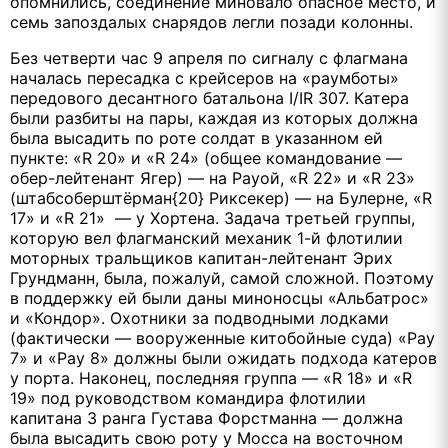
опомнились, соединение миновало опасное место, и
семь запоздалых снарядов легли позади колонны.
Без четверти час 9 апреля по сигналу с флагмана
началась пересадка с крейсеров на «раумботы»
передового десантного батальона I/IR 307. Катера
были разбиты на пары, каждая из которых должна
была высадить по роте солдат в указанном ей
пункте: «R 20» и «R 24» (общее командование —
обер-лейтенант Ягер) — на Рауой, «R 22» и «R 23»
(штабсоберштёрман{20} Риксекер) — на Булерне, «R
17» и «R 21» — у Хортена. Задача третьей группы,
которую вел флагманский механик 1-й флотилии
моторных тральщиков капитан-лейтенант Эрих
Грундманн, была, пожалуй, самой сложной. Поэтому
в поддержку ей были даны миноносцы «Альбатрос»
и «Кондор». Охотники за подводными лодками
(фактически — вооруженные китобойные суда) «Рау
7» и «Рау 8» должны были ожидать подхода катеров
у порта. Наконец, последняя группа — «R 18» и «R
19» под руководством командира флотилии
капитана 3 ранга Густава Форстманна — должна
была высадить свою роту у Мосса на восточном