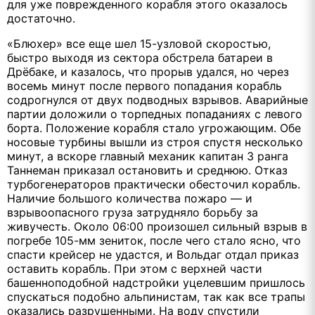
для уже поврежденного корабля этого оказалось
достаточно.
«Блюхер» все еще шел 15-узловой скоростью,
быстро выходя из сектора обстрела батареи в
Дрёбаке, и казалось, что прорыв удался, но через
восемь минут после первого попадания корабль
содрогнулся от двух подводных взрывов. Аварийные
партии доложили о торпедных попаданиях с левого
борта. Положение корабля стало угрожающим. Обе
носовые турбины вышли из строя спустя несколько
минут, а вскоре главный механик капитан 3 ранга
Таннеман приказал остановить и среднюю. Отказ
турбогенераторов практически обесточил корабль.
Наличие большого количества пожаро — и
взрывоопасного груза затрудняло борьбу за
живучесть. Около 06:00 произошел сильный взрыв в
погребе 105-мм зениток, после чего стало ясно, что
спасти крейсер не удастся, и Вольдаг отдал приказ
оставить корабль. При этом с верхней части
башенноподобной надстройки уцелевшим пришлось
спускаться подобно альпинистам, так как все трапы
оказались разрушенными. На воду спустили