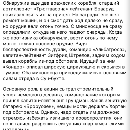
Обнаружив еще два вражеских корабля, старший
артиллерист «Трюггвасона» лейтенант Брааруд
приказал взять их на прицел. На заградителе шел
ремонт машин, и он смог дать ход далеко не сразу,
но орудия вели огонь точно. С миноносца не сразу
определили, откуда на него падают снаряды. Когда
же противника обнаружили, вести огонь по нему
могло только носовое орудие. Видя
бесперспективность дуэли, командир «Альбатроса»,
капитан-лейтенант Зигфрид Штрелов, задним ходом
вывел корабль из-под обстрела. Идущий за ним
«Кондор» описал широкую циркуляцию и скрылся в
тумане. Оба миноносца присоединились к основным
силам отряда в Сун-бухте.
Основную роль в акции сыграл стремительный
успех немецкого десанта, командование которым
принял капитан-лейтенант Грундман. Заняв зенитную
батарею «Броруозен», немцы могли держать Хортен
под обстрелом. Однако, надо отдать им должное:
стремясь избежать излишнего кровопролития, они
попытались разрешить ситуацию «парламентскими
методами».