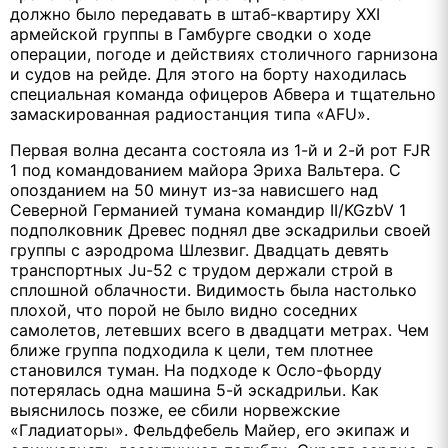
должно было передавать в штаб-квартиру XXI
армейской группы в Гамбурге сводки о ходе
операции, погоде и действиях столичного гарнизона
и судов на рейде. Для этого на борту находилась
специальная команда офицеров Абвера и тщательно
замаскированная радиостанция типа «AFU».
Первая волна десанта состояла из 1-й и 2-й рот FJR
1 под командованием майора Эриха Вальтера. С
опозданием на 50 минут из-за нависшего над
Северной Германией тумана командир II/KGzbV 1
подполковник Древес поднял две эскадрильи своей
группы с аэродрома Шлезвиг. Двадцать девять
транспортных Ju-52 с трудом держали строй в
сплошной облачности. Видимость была настолько
плохой, что порой не было видно соседних
самолетов, летевших всего в двадцати метрах. Чем
ближе группа подходила к цели, тем плотнее
становился туман. На подходе к Осло-фьорду
потерялась одна машина 5-й эскадрильи. Как
выяснилось позже, ее сбили норвежские
«Гладиаторы». Фельдфебель Майер, его экипаж и