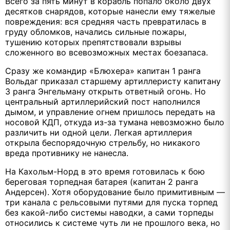
Всего за пять минут в корабль попало около двух
десятков снарядов, которые нанесли ему тяжелые
повреждения: вся средняя часть превратилась в
груду обломков, начались сильные пожары,
тушению которых препятствовали взрывы
сложенного во всевозможных местах боезапаса.
Сразу же командир «Блюхера» капитан 1 ранга
Вольдаг приказал старшему артиллеристу капитану
3 ранга Энгельману открыть ответный огонь. Но
центральный артиллерийский пост наполнился
дымом, и управление огнем пришлось передать на
носовой КДП, откуда из-за тумана невозможно было
различить ни одной цели. Легкая артиллерия
открыла беспорядочную стрельбу, но никакого
вреда противнику не нанесла.
На Кахольм-Норд в это время готовилась к бою
береговая торпедная батарея (капитан 2 ранга
Андерсен). Хотя оборудование было примитивным —
три канала с рельсовыми путями для пуска торпед
без какой-либо системы наводки, а сами торпеды
относились к системе чуть ли не прошлого века, но