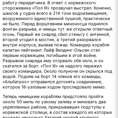
работу передатчика. В ответ с норвежского
сторожевика «Пол III» прозвучал выстрел. Конечно,
шансов у судна всего в 214 тонн водоизмещения,
вооруженного единственной пушкой, практически
не было. Перед форштевнем миноносца поднялся
фонтан разрыва, и немцы тут же открыли ответный
огонь. Первый же снаряд сбил стеньгу с антенной,
второй угодил в мостик, а третий разорвался
внутри корпуса, вызвав пожар. Командир корабля
капитан-лейтенант Лайф Велдинг-Ольсен стал
первым норвежцем, погибшим в этой войне.
Разрывом снаряда ему оторвало обе ноги, и он
скатился за борт. «Пол III» не надолго пережил
своего командира. Около полуночи он скрылся под
водой. Подняв на борт 14 членов его команды,
«Альбатрос» отправился догонять соединение,
которое 18-узловым ходом проследовало мимо.
Теперь немецким кораблям предстояло пройти
около 50 миль по узкому заливу и миновать два
укрепленных района, прикрывавших подступы к
норвежской столице, в состав каждого из которых
входило несколько батарей орудий крупного