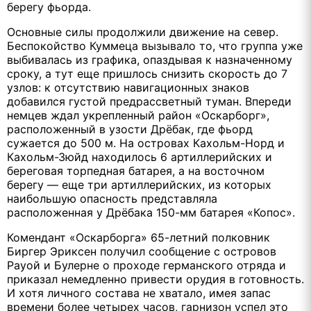
берегу фьорда.
Основные силы продолжили движение на север.
Беспокойство Куммеца вызывало то, что группа уже
выбивалась из графика, опаздывая к назначенному
сроку, а тут еще пришлось снизить скорость до 7
узлов: к отсутствию навигационных знаков
добавился густой предрассветный туман. Впереди
немцев ждал укрепленный район «Оскарборг»,
расположенный в узости Дрёбак, где фьорд
сужается до 500 м. На островах Кахольм-Норд и
Кахольм-Зюйд находилось 6 артиллерийских и
береговая торпедная батарея, а на восточном
берегу — еще три артиллерийских, из которых
наибольшую опасность представляла
расположенная у Дрёбака 150-мм батарея «Копос».
Комендант «Оскарборга» 65-летний полковник
Биргер Эриксен получил сообщение с островов
Рауой и Булерне о проходе германского отряда и
приказал немедленно привести орудия в готовность.
И хотя личного состава не хватало, имея запас
времени более четырех часов, гарнизон успел это