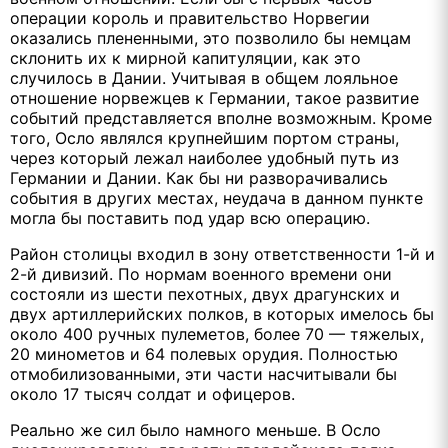
операции король и правительство Норвегии
оказались плененными, это позволило бы немцам
склонить их к мирной капитуляции, как это
случилось в Дании. Учитывая в общем лояльное
отношение норвежцев к Германии, такое развитие
событий представляется вполне возможным. Кроме
того, Осло являлся крупнейшим портом страны,
через который лежал наиболее удобный путь из
Германии и Дании. Как бы ни разворачивались
события в других местах, неудача в данном пункте
могла бы поставить под удар всю операцию.
Район столицы входил в зону ответственности 1-й и
2-й дивизий. По нормам военного времени они
состояли из шести пехотных, двух драгунских и
двух артиллерийских полков, в которых имелось бы
около 400 ручных пулеметов, более 70 — тяжелых,
20 минометов и 64 полевых орудия. Полностью
отмобилизованными, эти части насчитывали бы
около 17 тысяч солдат и офицеров.
Реально же сил было намного меньше. В Осло