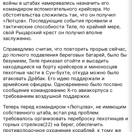
войны в штабах намеревались назначить его
командиром вспомогательного крейсера. Но
обстоятельства сложились так, что он получил
«Лютцов». Последующие события проявили и
тактические способности Тиле, по крайней мере,
свой Рыцарский крест он получил вполне
заслуженно.
Справедливо считая, что повторить прорыв сейчас,
до полного подавления береговых батарей, было бы
безумием, Тиле приказал отойти и высадить
находящиеся на борту крейсеров и миноносцев
пехотные части в Сун-бухте, откуда можно было
атаковать Дрёбак. Его идею поддержали и
армейские офицеры. Одновременно было послано
сообщение командованию Х-го авиакорпуса с
требованием воздушной поддержки.
Теперь перед командиром «Лютцова», не имеющим
собственного штаба, встал ряд проблем:
требовалось организовать переброску пехотинцев и
горных стрелков{22} на берег, обеспечить
противолодочное охранение кораблей, к тому же