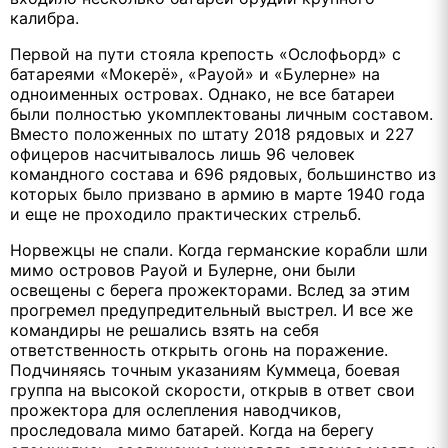
калибра.
Первой на пути стояла крепость «Ослофьорд» с
батареями «Мокерё», «Рауой» и «Булерне» на
одноименных островах. Однако, не все батареи
были полностью укомплектованы личным составом.
Вместо положенных по штату 2018 рядовых и 227
офицеров насчитывалось лишь 96 человек
командного состава и 696 рядовых, большинство из
которых было призвано в армию в марте 1940 года
и еще не проходило практических стрельб.
Норвежцы не спали. Когда германские корабли шли
мимо островов Рауой и Булерне, они были
освещены с берега прожекторами. Вслед за этим
прогремел предупредительный выстрел. И все же
командиры не решались взять на себя
ответственность открыть огонь на поражение.
Подчиняясь точным указаниям Куммеца, боевая
группа на высокой скорости, открыв в ответ свои
прожектора для ослепления наводчиков,
проследовала мимо батарей. Когда на берегу