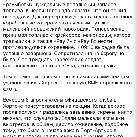
«раумботы» нуждались в пополнении запасов
топлива. К чести Тиле надо сказать, что он решил
все задачи. Для переброски десанта использовались
корабельные катера и захваченный тут же
маленький норвежский пароходик. Попеременно
принимая топливо с крейсеров, миноносцы, катера-
тральщики, а также «Рау 7» с «Рау 8» несли
противолодочное охранение. К 09:10 высадка была
успешно завершена. Сопротивления на берегу не
было. Сто тридцать норвежских солдат,
составлявших гарнизон Суна, сложили оружие.
Тем временем совсем небольшими силами немцам
удалось занять Хортен — главную ВМБ норвежского
флота.
Вечером 8 апреля члены офицерского клуба в
Хортене присутствовали на лекции. Когда вскоре
после полуночи раздались завывания сирены, никто
не знал, что случилось. Вдали мелькали вспышки
выстрелов; в общем, царило оживление, подобное
тому, что было в начале века в Порт-Артуре в
момент нападения японских миноносцев. Кто-то