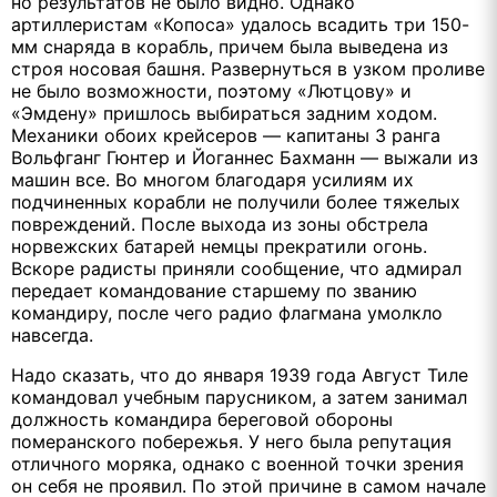
но результатов не было видно. Однако
артиллеристам «Копоса» удалось всадить три 150-
мм снаряда в корабль, причем была выведена из
строя носовая башня. Развернуться в узком проливе
не было возможности, поэтому «Лютцову» и
«Эмдену» пришлось выбираться задним ходом.
Механики обоих крейсеров — капитаны 3 ранга
Вольфганг Гюнтер и Йоганнес Бахманн — выжали из
машин все. Во многом благодаря усилиям их
подчиненных корабли не получили более тяжелых
повреждений. После выхода из зоны обстрела
норвежских батарей немцы прекратили огонь.
Вскоре радисты приняли сообщение, что адмирал
передает командование старшему по званию
командиру, после чего радио флагмана умолкло
навсегда.
Надо сказать, что до января 1939 года Август Тиле
командовал учебным парусником, а затем занимал
должность командира береговой обороны
померанского побережья. У него была репутация
отличного моряка, однако с военной точки зрения
он себя не проявил. По этой причине в самом начале