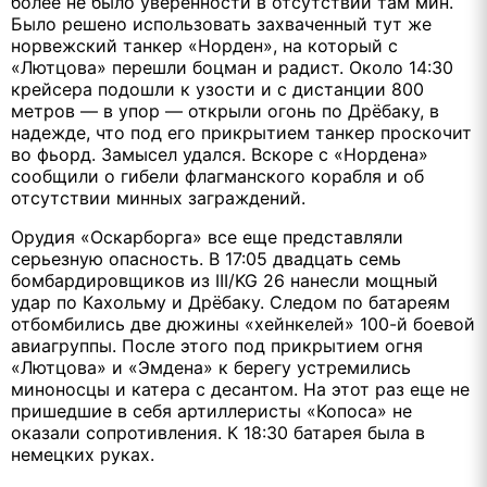
более не было уверенности в отсутствии там мин.
Было решено использовать захваченный тут же
норвежский танкер «Норден», на который с
«Лютцова» перешли боцман и радист. Около 14:30
крейсера подошли к узости и с дистанции 800
метров — в упор — открыли огонь по Дрёбаку, в
надежде, что под его прикрытием танкер проскочит
во фьорд. Замысел удался. Вскоре с «Нордена»
сообщили о гибели флагманского корабля и об
отсутствии минных заграждений.
Орудия «Оскарборга» все еще представляли
серьезную опасность. В 17:05 двадцать семь
бомбардировщиков из III/KG 26 нанесли мощный
удар по Кахольму и Дрёбаку. Следом по батареям
отбомбились две дюжины «хейнкелей» 100-й боевой
авиагруппы. После этого под прикрытием огня
«Лютцова» и «Эмдена» к берегу устремились
миноносцы и катера с десантом. На этот раз еще не
пришедшие в себя артиллеристы «Копоса» не
оказали сопротивления. К 18:30 батарея была в
немецких руках.