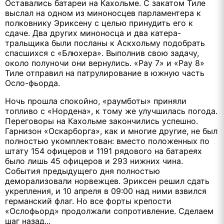
Оставались батареи на Кахольме. С закатом Тиле
выслал на одном из миноносцев парламентера к
полковнику Эриксену с целью принудить его к
сдаче. Два других миноносца и два катера-
тральщика были посланы к Аскхольму подобрать
спасшихся с «Блюхера». Выполнив свою задачу,
около полуночи они вернулись. «Рау 7» и «Рау 8»
Тиле отправил на патрулирование в южную часть
Осло-фьорда.
Ночь прошла спокойно, «раумботы» приняли
топливо с «Нордена», к тому же улучшилась погода.
Переговоры на Кахольме закончились успешно.
Гарнизон «Оскарборга», как и многие другие, не был
полностью укомплектован: вместо положенных по
штату 154 офицеров и 1191 рядового на батареях
было лишь 45 офицеров и 293 нижних чина.
События предыдущего дня полностью
деморализовали норвежцев. Эриксен решил сдать
укрепления, и 10 апреля в 09:00 над ними взвился
германский флаг. Но все форты крепости
«Ослофьорд» продолжали сопротивление. Сделаем
шаг назад...