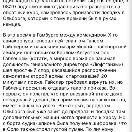
одиннадцать десантников погибли. Скрепя сердце, в
08:20 подполковник отдал приказ о развороте на
обратный курс, намереваясь произвести посадку в
Ольборге, который к тому времени был в руках
немцев.
В это время в Гамбурге между командиром Х-го
авиакорпуса генерал-лейтенантом Гансом
Гайслером и начальником армейской транспортной
авиации полковником Карлом-Августом фон
Габленцем (кстати, в мирное время он занимал
должность генерального директора «Люфтганзы»)
шел яростный спор, касавшийся распоряжений
самолетам второй волны, стартовавшей 20
минутами позже. Гайслер требовал вернуть их, но
Габленц просил не отдавать такого приказа. Во-
первых, он полагал, что при внезапной атаке даже
посадочный десант, без применения парашютистов,
имеет шансы на успех. Во-вторых, аэродром
Ольборга был уже забит до предела, и посадка там
дополнительных машин могла привести к хаосу. Но
с борта судна-шпиона была получена шифровка, что
в Осло также стоял густой туман. По личному