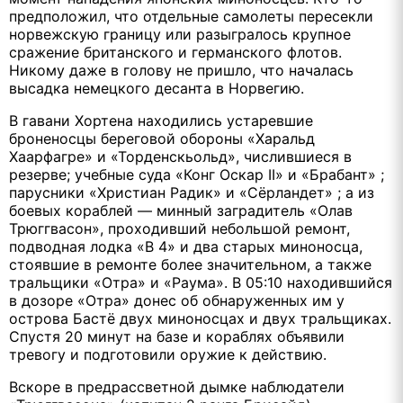
предположил, что отдельные самолеты пересекли
норвежскую границу или разыгралось крупное
сражение британского и германского флотов.
Никому даже в голову не пришло, что началась
высадка немецкого десанта в Норвегию.
В гавани Хортена находились устаревшие
броненосцы береговой обороны «Харальд
Хаарфагре» и «Торденскьольд», числившиеся в
резерве; учебные суда «Конг Оскар II» и «Брабант» ;
парусники «Христиан Радик» и «Сёрландет» ; а из
боевых кораблей — минный заградитель «Олав
Трюггвасон», проходивший небольшой ремонт,
подводная лодка «В 4» и два старых миноносца,
стоявшие в ремонте более значительном, а также
тральщики «Отра» и «Раума». В 05:10 находившийся
в дозоре «Отра» донес об обнаруженных им у
острова Бастё двух миноносцах и двух тральщиках.
Спустя 20 минут на базе и кораблях объявили
тревогу и подготовили оружие к действию.
Вскоре в предрассветной дымке наблюдатели