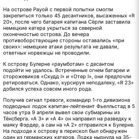
На острове Рауой с первой попытки смогли
закрепиться только 45 десантников, высаженных «R
20», после чего батарея капитана Сёрли заставила
немецкие катера укрыться за северной
оконечностью острова. До вечера
противоборствующие стороны оставались «при
своих»: немецкие атаки результата не давали,
ответных норвежцы не проводили.
К острову Булерне «раумботам» с десантом
подойти не удалось. Встреченные огнем батареи и
сторожевиков «Скудд I» и «Отер I», они предпочли
ретироваться. Однако, курсируя неподалеку, «R 23»
добился успеха совсем иного рода.
Получив сигнал тревоги, командир 1-го дивизиона
подводных лодок капитан-лейтенант Фьелльстад в 5
часов утра 9 апреля вывел свои субмарины из
Тёнсберга. «А 3» и «А 4» он направил на разведку к
маяку Фэрдер, а сам на «А 2» отправился к Булерне.
На подходе к острову в перископ был обнаружен
один из германских катеров. Лодка нырнула на 35-