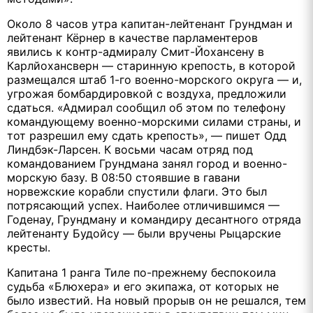
Около 8 часов утра капитан-лейтенант Грундман и
лейтенант Кёрнер в качестве парламентеров
явились к контр-адмиралу Смит-Йохансену в
Карлйохансверн — старинную крепость, в которой
размещался штаб 1-го военно-морского округа — и,
угрожая бомбардировкой с воздуха, предложили
сдаться. «Адмирал сообщил об этом по телефону
командующему военно-морскими силами страны, и
тот разрешил ему сдать крепость», — пишет Одд
Линдбэк-Ларсен. К восьми часам отряд под
командованием Грундмана занял город и военно-
морскую базу. В 08:50 стоявшие в гавани
норвежские корабли спустили флаги. Это был
потрясающий успех. Наиболее отличившимся —
Годенау, Грундману и командиру десантного отряда
лейтенанту Будойсу — были вручены Рыцарские
кресты.
Капитана 1 ранга Тиле по-прежнему беспокоила
судьба «Блюхера» и его экипажа, от которых не
было известий. На новый прорыв он не решался, тем