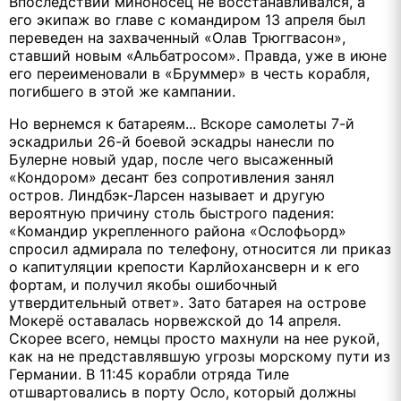
Впоследствии миноносец не восстанавливался, а
его экипаж во главе с командиром 13 апреля был
переведен на захваченный «Олав Трюггвасон»,
ставший новым «Альбатросом». Правда, уже в июне
его переименовали в «Бруммер» в честь корабля,
погибшего в этой же кампании.
Но вернемся к батареям... Вскоре самолеты 7-й
эскадрильи 26-й боевой эскадры нанесли по
Булерне новый удар, после чего высаженный
«Кондором» десант без сопротивления занял
остров. Линдбэк-Ларсен называет и другую
вероятную причину столь быстрого падения:
«Командир укрепленного района «Ослофьорд»
спросил адмирала по телефону, относится ли приказ
о капитуляции крепости Карлйохансверн и к его
фортам, и получил якобы ошибочный
утвердительный ответ». Зато батарея на острове
Мокерё оставалась норвежской до 14 апреля.
Скорее всего, немцы просто махнули на нее рукой,
как на не представлявшую угрозы морскому пути из
Германии. В 11:45 корабли отряда Тиле
отшвартовались в порту Осло, который должны