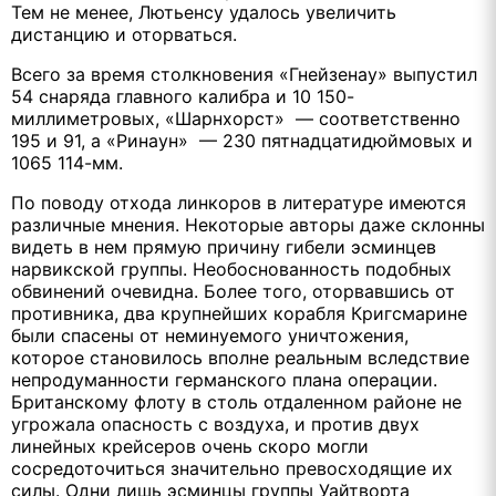
Тем не менее, Лютьенсу удалось увеличить
дистанцию и оторваться.
Всего за время столкновения «Гнейзенау» выпустил
54 снаряда главного калибра и 10 150-
миллиметровых, «Шарнхорст» — соответственно
195 и 91, а «Ринаун» — 230 пятнадцатидюймовых и
1065 114-мм.
По поводу отхода линкоров в литературе имеются
различные мнения. Некоторые авторы даже склонны
видеть в нем прямую причину гибели эсминцев
нарвикской группы. Необоснованность подобных
обвинений очевидна. Более того, оторвавшись от
противника, два крупнейших корабля Кригсмарине
были спасены от неминуемого уничтожения,
которое становилось вполне реальным вследствие
непродуманности германского плана операции.
Британскому флоту в столь отдаленном районе не
угрожала опасность с воздуха, и против двух
линейных крейсеров очень скоро могли
сосредоточиться значительно превосходящие их
силы. Одни лишь эсминцы группы Уайтворта