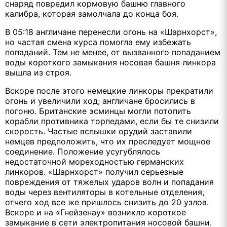
снаряд повредил кормовую башню главного
калибра, которая замолчала до конца боя.
В 05:18 англичане перенесли огонь на «Шарнхорст»,
но частая смена курса помогла ему избежать
попаданий. Тем не менее, от вызванного попаданием
воды короткого замыкания носовая башня линкора
вышла из строя.
Вскоре после этого немецкие линкоры прекратили
огонь и увеличили ход; англичане бросились в
погоню. Британские эсминцы могли потопить
корабли противника торпедами, если бы те снизили
скорость. Частые вспышки орудий заставили
немцев предположить, что их преследует мощное
соединение. Положение усугублялось
недостаточной мореходностью германских
линкоров. «Шарнхорст» получил серьезные
повреждения от тяжелых ударов волн и попадания
воды через вентиляторы в котельные отделения,
отчего ход все же пришлось снизить до 20 узлов.
Вскоре и на «Гнейзенау» возникло короткое
замыкание в сети электропитания носовой башни.