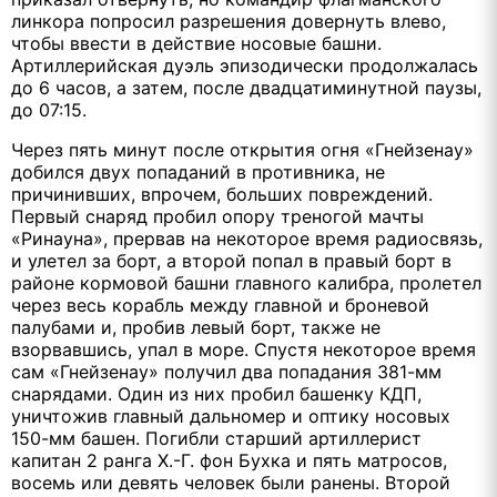
линкора попросил разрешения довернуть влево,
чтобы ввести в действие носовые башни.
Артиллерийская дуэль эпизодически продолжалась
до 6 часов, а затем, после двадцатиминутной паузы,
до 07:15.
Через пять минут после открытия огня «Гнейзенау»
добился двух попаданий в противника, не
причинивших, впрочем, больших повреждений.
Первый снаряд пробил опору треногой мачты
«Ринауна», прервав на некоторое время радиосвязь,
и улетел за борт, а второй попал в правый борт в
районе кормовой башни главного калибра, пролетел
через весь корабль между главной и броневой
палубами и, пробив левый борт, также не
взорвавшись, упал в море. Спустя некоторое время
сам «Гнейзенау» получил два попадания 381-мм
снарядами. Один из них пробил башенку КДП,
уничтожив главный дальномер и оптику носовых
150-мм башен. Погибли старший артиллерист
капитан 2 ранга Х.-Г. фон Бухка и пять матросов,
восемь или девять человек были ранены. Второй