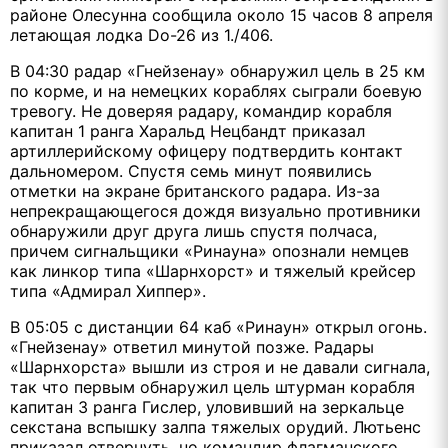
районе Олесунна сообщила около 15 часов 8 апреля
летающая лодка Do-26 из 1./406.
В 04:30 радар «Гнейзенау» обнаружил цель в 25 км
по корме, и на немецких кораблях сыграли боевую
тревогу. Не доверяя радару, командир корабля
капитан 1 ранга Харальд Нецбандт приказал
артиллерийскому офицеру подтвердить контакт
дальномером. Спустя семь минут появились
отметки на экране британского радара. Из-за
непрекращающегося дождя визуально противники
обнаружили друг друга лишь спустя полчаса,
причем сигнальщики «Ринауна» опознали немцев
как линкор типа «Шарнхорст» и тяжелый крейсер
типа «Адмирал Хиппер».
В 05:05 с дистанции 64 каб «Ринаун» открыл огонь.
«Гнейзенау» ответил минутой позже. Радары
«Шарнхорста» вышли из строя и не давали сигнала,
так что первым обнаружил цель штурман корабля
капитан 3 ранга Гислер, уловивший на зеркальце
секстана вспышку залпа тяжелых орудий. Лютьенс
приказал отвернуть, но командир флагманского