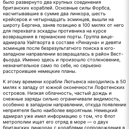
было развернуто два крупных соединения
британских кораблей. Основные силы Форбса,
насчитывавшие в сумме два линкора, шесть
крейсеров и четырнадцать эсминцев, вышли на
широту Бергена, заняв позицию в 100 милях от него
для перехвата эскадры противника на курсе
возвращения в германские порты. Группа вице-
адмирала Уайтворта в составе «Ринауна» и девяти
эсминцев после безрезультатного поиска в юго-
западном направлении возвращалась в район Вест-
фьорда. Именно здесь и произошло столкновение,
незначительное само по себе, но серьезно
расстроившее немецкие планы.
К этому времени корабли Лютьенса находились в 50
милях к западу от южной оконечности Лофотенских
островов. Низкая облачность, частый дождь и
снежные заряды сильно ограничивали видимость,
особенно в западном направлении, откуда появление
неприятеля было наиболее вероятным. Немецкий
адмирал уже имел информацию о том, что Флот
метрополии ищет его отряд в море — о двух
британских линкорах с кораблями сопровождения в