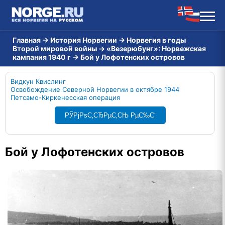
Главная
→
История Норвегии
→
Норвегия в годы
Второй мировой войны
→
«Везерюбунг»: Норвежская
кампания 1940 г
→
Бой у Лофотенских островов
Видкун Квислинг
Освобождение Северной Норвегии в октябре 1944
Петсамо-Киркенесская операция
РЎРјРѕС‚СЂРµС‚СЊ РµС‰С‘
Бой у Лофотенских островов