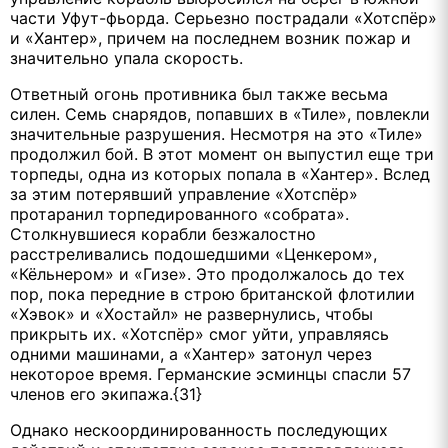
части Уфут-фьорда. Серьезно пострадали «Хотспёр»
и «Хантер», причем на последнем возник пожар и
значительно упала скорость.
Ответный огонь противника был также весьма
силен. Семь снарядов, попавших в «Тиле», повлекли
значительные разрушения. Несмотря на это «Тиле»
продолжил бой. В этот момент он выпустил еще три
торпеды, одна из которых попала в «Хантер». Вслед
за этим потерявший управление «Хотспёр»
протаранил торпедированного «собрата».
Столкнувшиеся корабли безжалостно
расстреливались подошедшими «Ценкером»,
«Кёльнером» и «Гизе». Это продолжалось до тех
пор, пока передние в строю британской флотилии
«Хэвок» и «Хостайл» не развернулись, чтобы
прикрыть их. «Хотспёр» смог уйти, управляясь
одними машинами, а «Хантер» затонул через
некоторое время. Германские эсминцы спасли 57
членов его экипажа.{31}
Однако нескоординированность последующих