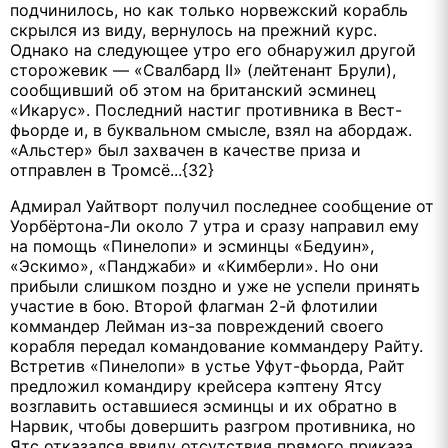
подчинилось, но как только норвежский корабль
скрылся из виду, вернулось на прежний курс.
Однако на следующее утро его обнаружил другой
сторожевик — «Свалбард II» (лейтенант Брули),
сообщивший об этом на британский эсминец
«Икарус». Последний настиг противника в Вест-
фьорде и, в буквальном смысле, взял на абордаж.
«Альстер» был захвачен в качестве приза и
отправлен в Тромсё...{32}
Адмирал Уайтворт получил последнее сообщение от
Уорбёртона-Ли около 7 утра и сразу направил ему
на помощь «Пинелопи» и эсминцы «Бедуин»,
«Эскимо», «Панджаби» и «Кимберли». Но они
прибыли слишком поздно и уже не успели принять
участие в бою. Второй флагман 2-й флотилии
коммандер Лейман из-за повреждений своего
корабля передал командование коммандеру Райту.
Встретив «Пинелопи» в устье Уфут-фьорда, Райт
предложил командиру крейсера кэптену Ятсу
возглавить оставшиеся эсминцы и их обратно в
Нарвик, чтобы довершить разгром противника, но
Ятс отказался ввиду отсутствия прямого приказа.