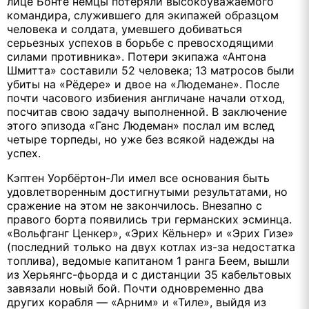
лице Бонте немцы потеряли высокоуважаемого
командира, служившего для экипажей образцом
человека и солдата, умевшего добиваться
серьезных успехов в борьбе с превосходящими
силами противника». Потери экипажа «Антона
Шмитта» составили 52 человека; 13 матросов были
убиты на «Рёдере» и двое на «Людемане». После
почти часового избиения англичане начали отход,
посчитав свою задачу выполненной. В заключение
этого эпизода «Ганс Людеман» послал им вслед
четыре торпеды, но уже без всякой надежды на
успех.
Кэптен Уорбёртон-Ли имел все основания быть
удовлетворенным достигнутыми результатами, но
сражение на этом не закончилось. Внезапно с
правого борта появились три германских эсминца.
«Вольфганг Ценкер», «Эрих Кёльнер» и «Эрих Гизе»
(последний только на двух котлах из-за недостатка
топлива), ведомые капитаном 1 ранга Беем, вышли
из Херьянгс-фьорда и с дистанции 35 кабельтовых
завязали новый бой. Почти одновременно два
других корабля — «Арним» и «Тиле», выйдя из