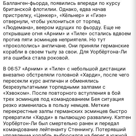
Балланген-фьорда, появились впереди по курсу
британской флотилии. Однако, едва начав
пристрелку, «Ценкер», «Кёльнер» и «Гизе»
отвернули, чтобы уклониться от торпед
«Людемана», веером идущих по фьорду. Еще не
открывшие огня «Арним» и «Тиле» остались вдвоем
против пяти эсминцев неприятеля. Но тут
«прокололись» англичане. Они приняли германские
корабли в своем тылу за свои. Для Уорбёртона-Ли
эта ошибка стала роковой.
В 06:57 «Арним» и «Тиле» с небольшой дистанции
внезапно обстреляли головной «Харди», после чего
пересекли курс англичан и обменялись
безрезультатными торпедными залпами с
«Хэвоком». После повторного вступления в бой
трех эсминцев под командованием Бея ситуация
резко изменилась в пользу немцев. Меткие
перекрестные залпы германских эсминцев быстро
превратили «Харди» в пылающую развалину. Кэптен
Уорбёртон-Ли был смертельно ранен и передал
командование лейтенанту Стеннингу. Потерявший
управление корабль выбросился на берег в южной