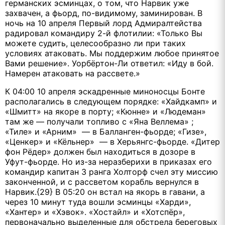
германских эсминцах, о том, что Нарвик уже
захвачен, а фьорд, по-видимому, заминирован. В
ночь на 10 апреля Первый лорд Адмиралтейства
радировал командиру 2-й флотилии: «Только Вы
можете судить, целесообразно ли при таких
условиях атаковать. Мы поддержим любое принятое
Вами решение». Уорбёртон-Ли ответил: «Иду в бой.
Намерен атаковать на рассвете.»
К 04:00 10 апреля эскадренные миноносцы Бонте
располагались в следующем порядке: «Хайдкамп» и
«Шмитт» на якоре в порту; «Кюнне» и «Людеман»
там же — получали топливо с «Яна Веллема» ;
«Тиле» и «Арним» — в Балланген-фьорде; «Гизе»,
«Ценкер» и «Кёльнер» — в Херьянгс-фьорде. «Дитер
фон Рёдер» должен был находиться в дозоре в
Уфут-фьорде. Но из-за неразберихи в приказах его
командир капитан 3 ранга Холторф счел эту миссию
законченной, и с рассветом корабль вернулся в
Нарвик.{29} В 05:20 он встал на якорь в гавани, а
через 10 минут туда вошли эсминцы «Харди»,
«Хантер» и «Хэвок». «Хостайл» и «Хотспёр»,
первоначально выделенные для обстрела береговых