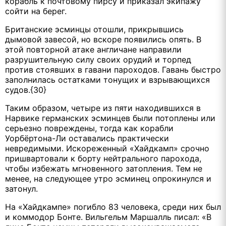
корабль к почтовому пирсу и приказал экипажу
сойти на берег.
Британские эсминцы отошли, прикрывшись
дымовой завесой, но вскоре появились опять. В
этой повторной атаке англичане направили
разрушительную силу своих орудий и торпед
против стоявших в гавани пароходов. Гавань быстро
заполнилась остатками тонущих и взрывающихся
судов.{30}
Таким образом, четыре из пяти находившихся в
Нарвике германских эсминцев были потоплены или
серьезно повреждены, тогда как корабли
Уорбёртона-Ли оставались практически
невредимыми. Искореженный «Хайдкамп» срочно
пришвартовали к борту нейтрального парохода,
чтобы избежать мгновенного затопления. Тем не
менее, на следующее утро эсминец опрокинулся и
затонул.
На «Хайдкампе» погибло 83 человека, среди них был
и коммодор Бонте. Вильгельм Маршалль писал: «В