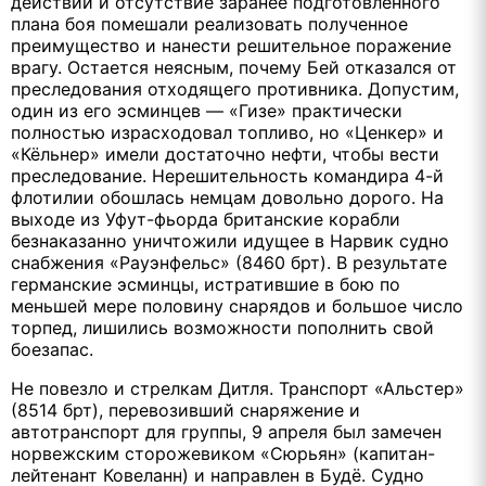
действий и отсутствие заранее подготовленного
плана боя помешали реализовать полученное
преимущество и нанести решительное поражение
врагу. Остается неясным, почему Бей отказался от
преследования отходящего противника. Допустим,
один из его эсминцев — «Гизе» практически
полностью израсходовал топливо, но «Ценкер» и
«Кёльнер» имели достаточно нефти, чтобы вести
преследование. Нерешительность командира 4-й
флотилии обошлась немцам довольно дорого. На
выходе из Уфут-фьорда британские корабли
безнаказанно уничтожили идущее в Нарвик судно
снабжения «Рауэнфельс» (8460 брт). В результате
германские эсминцы, истратившие в бою по
меньшей мере половину снарядов и большое число
торпед, лишились возможности пополнить свой
боезапас.
Не повезло и стрелкам Дитля. Транспорт «Альстер»
(8514 брт), перевозивший снаряжение и
автотранспорт для группы, 9 апреля был замечен
норвежским сторожевиком «Сюрьян» (капитан-
лейтенант Ковеланн) и направлен в Будё. Судно