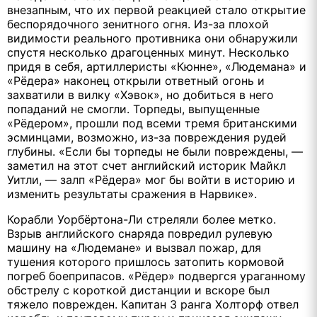
внезапным, что их первой реакцией стало открытие
беспорядочного зенитного огня. Из-за плохой
видимости реального противника они обнаружили
спустя несколько драгоценных минут. Несколько
придя в себя, артиллеристы «Кюнне», «Людемана» и
«Рёдера» наконец открыли ответный огонь и
захватили в вилку «Хэвок», но добиться в него
попаданий не смогли. Торпеды, выпущенные
«Рёдером», прошли под всеми тремя британскими
эсминцами, возможно, из-за повреждения рудей
глубины. «Если бы торпеды не были повреждены, —
заметил на этот счет английский историк Майкл
Уитли, — залп «Рёдера» мог бы войти в историю и
изменить результаты сражения в Нарвике».
Корабли Уорбёртона-Ли стреляли более метко.
Взрыв английского снаряда повредил рулевую
машину на «Людемане» и вызвал пожар, для
тушения которого пришлось затопить кормовой
погреб боеприпасов. «Рёдер» подвергся ураганному
обстрелу с короткой дистанции и вскоре был
тяжело поврежден. Капитан 3 ранга Холторф отвел