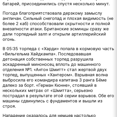
батарей, присоединились спустя несколько минут.
Погода благоприятствовала дерзкому замыслу
англичан. Сильный снегопад и плохая видимость (не
более 2 каб) способствовали скрытности и полной
внезапности атаки. Британские эсминцы сразу же
дали торпедный залп и открыли артиллерийский
огонь.
В 05:35 торпеда с «Харди» попала в кормовую часть
«Вильгельма Хайдкампа». Последовавшая
детонация собственных торпед разрушила
эскадренный миноносец вплоть до машинного
отделения №1. «Антон Шмитт» стал жертвой двух
торпед, выпущенных «Хантером». Взрывная волна
выбросила его командира капитана 3 ранга Бёме
далеко за борт. «Герман Кюнне», стоявший в
нескольких метрах от «Шмитта», серьезно
пострадал в результате этой серии взрывов. Обе его
машины сдвинулись с фундаментов и вышли из
строя.
Нападение оказалось для немцев настолько