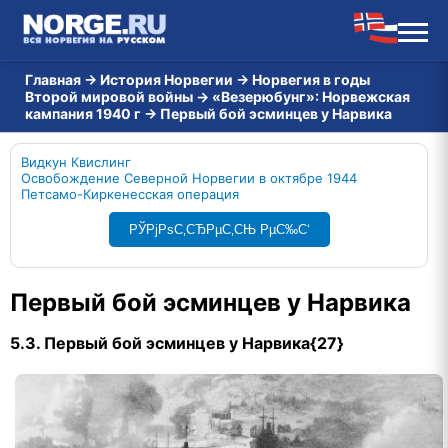
Главная
→
История Норвегии
→
Норвегия в годы
Второй мировой войны
→
«Везерюбунг»: Норвежская
кампания 1940 г
→
Первый бой эсминцев у Нарвика
Видкун Квислинг
Освобождение Северной Норвегии в октябре 1944
Петсамо-Киркенесская операция
РЎРјРѕС‚СЂРµС‚СЊ РµС‰С‘
Первый бой эсминцев у Нарвика
5.3. Первый бой эсминцев у Нарвика{27}