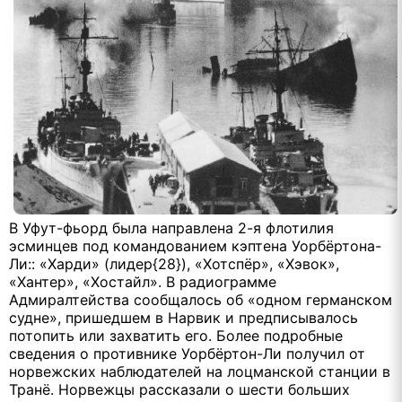
В Уфут-фьорд была направлена 2-я флотилия
эсминцев под командованием кэптена Уорбёртона-
Ли:: «Харди» (лидер{28}), «Хотспёр», «Хэвок»,
«Хантер», «Хостайл». В радиограмме
Адмиралтейства сообщалось об «одном германском
судне», пришедшем в Нарвик и предписывалось
потопить или захватить его. Более подробные
сведения о противнике Уорбёртон-Ли получил от
норвежских наблюдателей на лоцманской станции в
Транё. Норвежцы рассказали о шести больших