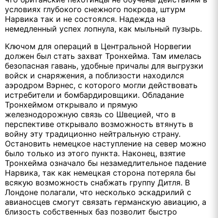
условиях глубокого снежного покрова, штурм
Нарвика так и не состоялся. Надежда на
немедленный успех лопнула, как мыльный пузырь.
Ключом для операций в Центральной Норвегии
должен был стать захват Тронхейма. Там имелась
безопасная гавань, удобные причалы для выгрузки
войск и снаряжения, а поблизости находился
аэродром Вэрнес, с которого могли действовать
истребители и бомбардировщики. Обладание
Тронхеймом открывало и прямую
железнодорожную связь со Швецией, что в
перспективе открывало возможность втянуть в
войну эту традиционно нейтральную страну.
Остановить немецкое наступление на север можно
было только из этого пункта. Наконец, взятие
Тронхейма означало бы незамедлительное падение
Нарвика, так как немецкая сторона потеряла бы
всякую возможность снабжать группу Дитля. В
Лондоне полагали, что несколько эскадрилий с
авианосцев смогут связать германскую авиацию, а
близость собственных баз позволит быстро