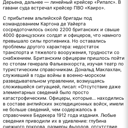
Дерьена, дальнее — линейный крейсер «Рипалс». В
гавани суда встречал крейсер ПВО «Каиро».
С прибытием альпийской бригады под
командованием Картона де Уайерта
сосредоточилось около 2200 британских и свыше
4000 французских солдат и офицеров, что намного
превышало силы противника. Но оставались
проблемы другого характера: недостаток
транспорта и тяжелого вооружения, трудности со
снабжением. Британским офицерам пришлось пойти
по стопам генерала Фалькенхорста, изучая театр по
туристическим справочникам. Дональд Маклахлан,
служивший в годы войны в военно-морском
разведывательном управлении, возмущаясь
сложившейся ситуацией, писал: «Отсутствие даже
элементарных сведений было просто
катастрофическим. Офицеры, которые… находились
в составе английских экспедиционных войск, имели
не больше сведений, чем содержалось в
справочнике Бедекера 1912 года издания. Любые
сведения приводили их в удивление: глубина
снежного покрова, размеры фьордов, отсутствие