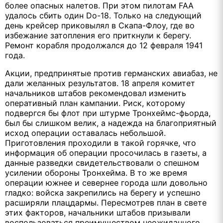
более опасных налетов. При этом пилотам FAA
удалось сбить один Do-18. Только на следующий
день крейсер приковылял в Скапа-Флоу, где во
избежание затопления его приткнули к берегу.
Ремонт корабля продолжался до 12 февраля 1941
года.
Акции, предпринятые против германских авиабаз, не
дали желанных результатов. 18 апреля комитет
начальников штабов рекомендовал изменить
оперативный план кампании. Риск, которому
подвергся бы флот при штурме Тронхеймс-фьорда,
был бы слишком велик, а надежда на благоприятный
исход операции оставалась небольшой.
Приготовления проходили в такой горячке, что
информация об операции просочилась в газеты, а
данные разведки свидетельствовали о спешном
усилении обороны Тронхейма. В то же время
операции южнее и севернее города шли довольно
гладко: войска закрепились на берегу и успешно
расширяли плацдармы. Пересмотрев план в свете
этих факторов, начальники штабов призывали
воспользоваться преимуществом неожиданного