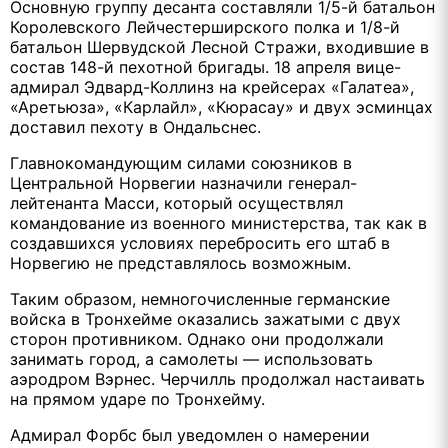
Основную группу десанта составляли 1/5-й батальон
Королевского Лейчестерширского полка и 1/8-й
батальон Шервудской Лесной Стражи, входившие в
состав 148-й пехотной бригады. 18 апреля вице-
адмирал Эдвард-Коллинз на крейсерах «Галатеа»,
«Аретьюза», «Карлайл», «Кюрасау» и двух эсминцах
доставил пехоту в Ондальснес.
Главнокомандующим силами союзников в
Центральной Норвегии назначили генерал-
лейтенанта Масси, который осуществлял
командование из военного министерства, так как в
создавшихся условиях перебросить его штаб в
Норвегию не представлялось возможным.
Таким образом, немногочисленные германские
войска в Тронхейме оказались зажатыми с двух
сторон противником. Однако они продолжали
занимать город, а самолеты — использовать
аэродром Вэрнес. Черчилль продолжал настаивать
на прямом ударе по Тронхейму.
Адмирал Форбс был уведомлен о намерении