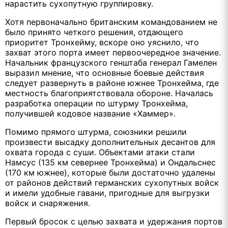
нарастить сухопутную группировку.
Хотя первоначально британским командованием не
было принято четкого решения, отдающего
приоритет Тронхейму, вскоре оно уяснило, что
захват этого порта имеет первоочередное значение.
Начальник французского генштаба генерал Гамелен
выразил мнение, что основные боевые действия
следует развернуть в районе южнее Тронхейма, где
местность благоприятствовала обороне. Началась
разработка операции по штурму Тронхейма,
получившей кодовое название «Хаммер».
Помимо прямого штурма, союзники решили
произвести высадку дополнительных десантов для
охвата города с суши. Объектами атаки стали
Намсус (135 км севернее Тронхейма) и Ондальснес
(170 км южнее), которые были достаточно удалены
от районов действий германских сухопутных войск
и имели удобные гавани, пригодные для выгрузки
войск и снаряжения.
Первый бросок с целью захвата и удержания портов