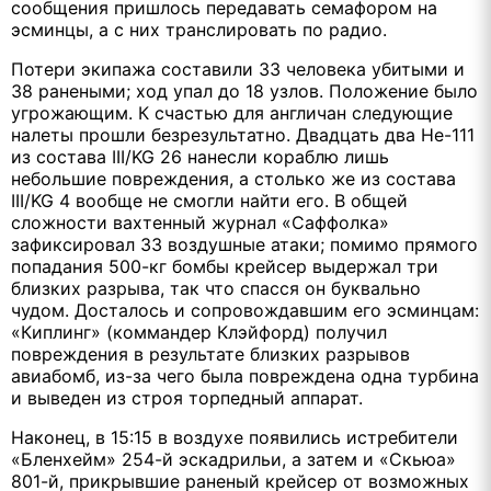
сообщения пришлось передавать семафором на
эсминцы, а с них транслировать по радио.
Потери экипажа составили 33 человека убитыми и
38 ранеными; ход упал до 18 узлов. Положение было
угрожающим. К счастью для англичан следующие
налеты прошли безрезультатно. Двадцать два Не-111
из состава III/KG 26 нанесли кораблю лишь
небольшие повреждения, а столько же из состава
III/KG 4 вообще не смогли найти его. В общей
сложности вахтенный журнал «Саффолка»
зафиксировал 33 воздушные атаки; помимо прямого
попадания 500-кг бомбы крейсер выдержал три
близких разрыва, так что спасся он буквально
чудом. Досталось и сопровождавшим его эсминцам:
«Киплинг» (коммандер Клэйфорд) получил
повреждения в результате близких разрывов
авиабомб, из-за чего была повреждена одна турбина
и выведен из строя торпедный аппарат.
Наконец, в 15:15 в воздухе появились истребители
«Бленхейм» 254-й эскадрильи, а затем и «Скьюа»
801-й, прикрывшие раненый крейсер от возможных