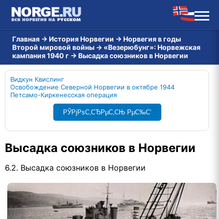
Главная
→
История Норвегии
→
Норвегия в годы
Второй мировой войны
→
«Везерюбунг»: Норвежская
кампания 1940 г
→
Высадка союзников в Норвегии
Видкун Квислинг
Освобождение Северной Норвегии в октябре 1944
Петсамо-Киркенесская операция
РЎРјРѕС‚СЂРµС‚СЊ РµС‰С‘
Высадка союзников в Норвегии
6.2. Высадка союзников в Норвегии