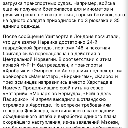
загрузка транспортных судов. Например, войска
еще не получили боеприпасов для минометов и
ручных гранат, не хватало лыж, горных ботинок, зато
на одного солдата приходилось по 3 рюкзака и 35
единиц одежды.
После сообщения Уайтворта в Лондоне посчитали,
что для взятия Нарвика достаточно 24-й
гвардейской бригады, поэтому 146-я пехотная
бригада была перенацелена на действия в
Центральной Норвегии. В соответствии с этим
конвой «NP-1» был разделен, и транспорты
«Хробры» и «Эмпресс ов Австралия» под эскортом
крейсеров «Манчестер», «Бирмингем», «Каиро» и
трех эсминцев направились вместо Харстада в
Намсус. Продолжившие свой путь на север
«Баторий», «Монарх ов Бермуда», «Рейна дель
Пасифико» 14 апреля высадили шотландских
стрелков в Харстаде. Но вопреки требованиям
генерала Фляйшера, настаивавшего на создании
объединенного штаба и выработке единого плана
скорейшего наступления, из-за заявлений Мэкези,
что британские пехотинцы не обучены действиям в