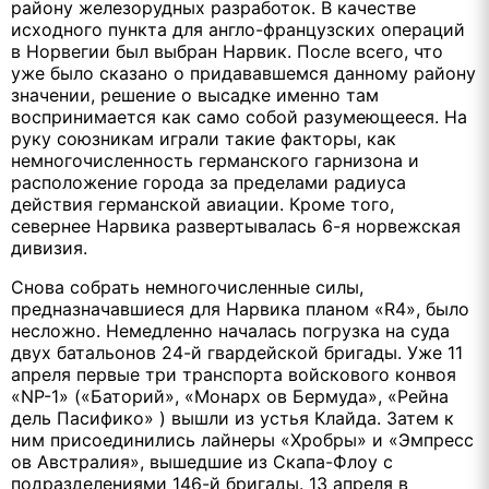
району железорудных разработок. В качестве
исходного пункта для англо-французских операций
в Норвегии был выбран Нарвик. После всего, что
уже было сказано о придававшемся данному району
значении, решение о высадке именно там
воспринимается как само собой разумеющееся. На
руку союзникам играли такие факторы, как
немногочисленность германского гарнизона и
расположение города за пределами радиуса
действия германской авиации. Кроме того,
севернее Нарвика развертывалась 6-я норвежская
дивизия.
Снова собрать немногочисленные силы,
предназначавшиеся для Нарвика планом «R4», было
несложно. Немедленно началась погрузка на суда
двух батальонов 24-й гвардейской бригады. Уже 11
апреля первые три транспорта войскового конвоя
«NP-1» («Баторий», «Монарх ов Бермуда», «Рейна
дель Пасифико» ) вышли из устья Клайда. Затем к
ним присоединились лайнеры «Хробры» и «Эмпресс
ов Австралия», вышедшие из Скапа-Флоу с
подразделениями 146-й бригады. 13 апреля в