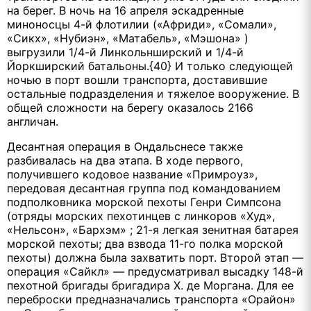
на берег. В ночь на 16 апреля эскадренные
миноносцы 4-й флотилии («Африди», «Сомали»,
«Сикх», «Нубиэн», «Матабель», «Мэшона» )
выгрузили 1/4-й Линкольнширский и 1/4-й
Йоркширский батальоны.{40} И только следующей
ночью в порт вошли транспорта, доставившие
остальные подразделения и тяжелое вооружение. В
общей сложности на берегу оказалось 2166
англичан.
Десантная операция в Ондальснесе также
разбивалась на два этапа. В ходе первого,
получившего кодовое название «Примроуз»,
передовая десантная группа под командованием
подполковника морской пехоты Генри Симпсона
(отряды морских пехотинцев с линкоров «Худ»,
«Нельсон», «Бархэм» ; 21-я легкая зенитная батарея
морской пехоты; два взвода 11-го полка морской
пехоты) должна была захватить порт. Второй этап —
операция «Сайкл» — предусматривал высадку 148-й
пехотной бригады бригадира Х. де Моргана. Для ее
переброски предназначались транспорта «Орайон»