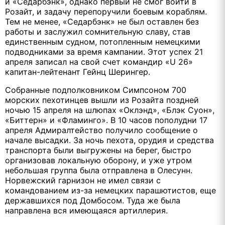
и «Седарбэнк», однако первый не смог войти в
Розайт, и задачу перепоручили боевым кораблям.
Тем не менее, «Седарбэнк» не был оставлен без
работы и заслужил сомнительную славу, став
единственным судном, потопленным немецкими
подводниками за время кампании. Этот успех 21
апреля записал на свой счет командир «U 26»
капитан-лейтенант Гейнц Шерингер.
Собранные подполковником Симпсоном 700
морских пехотинцев вышли из Розайта поздней
ночью 15 апреля на шлюпах «Оклэнд», «Блэк Суон»,
«Биттерн» и «Фламинго». В 10 часов пополудни 17
апреля Адмиралтейство получило сообщение о
начале высадки. За ночь пехота, орудия и средства
транспорта были выгружены на берег, быстро
организовав локальную оборону, и уже утром
небольшая группа была отправлена в Олесунн.
Норвежский гарнизон не имел связи с
командованием из-за немецких парашютистов, еще
державшихся под Домбосом. Туда же была
направлена вся имеющаяся артиллерия.