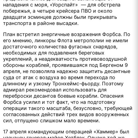
нападения с моря, «Уорспайт» — для обстрела
побережья, а четыре крейсера ПВО и около
двадцати эсминцев должны были прикрывать
транспорта в районе высадки.
План встретил энергичные возражения Форбса. По
его мнению, линкоры Флота метрополии не имели
достаточного количества фугасных снарядов,
необходимых для подавления береговых
укреплений, а неадекватность противовоздушной
обороны кораблей, проявившаяся под Бергеном 9
апреля, не позволяла надежно защитить десантные
суда от атак с воздуха во время перехода по
длинному и узкому Тронхеймс-фьорду. Поэтому
адмирал рекомендовал использовать для
переброски десантов боевые корабли. Опасения
Форбса усилил и тот факт, что на подготовку
операции такого масштаба, безусловно, требующей
согласованных действий трех видов вооруженных
сил, отпущено слишком мало времени.
17 апреля командующим операцией «Хаммер» был
назначен генерал-майор Хотблэк. Однако той же