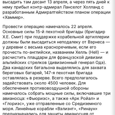
высадить там десант 13 апреля, а через пять дней к
нему прибыл контр-адмирал Ланселот Холланд с
разработанным Адмиралтейством планом операции
«Хаммер».
Провести операцию намечалось 22 апреля.
Основные силы 15-й пехотной бригады (бригадир
Х.Е. Смит) при поддержке корабельной артиллерии
должны были высадиться неподалеку от Вэрнеса —
у деревни с весьма красноречивым, если его
прочесть по-английски, названием Хелль (Hell) — и
расчистить плацдарм для французской дивизии
альпийских стрелков (дивизионный генерал Одэ).
Два канадских батальона выделялись для захвата
береговых батарей, 147-я пехотная бригада
оставлялась в резерве. Всего предполагалось
задействовать около 4500 человек. Для
обеспечения противовоздушной обороны
намечалось собрать мощные силы, включавшие три
авианосца: «Фьюриэс», а также «Арк Ройал» и
«Глориэс», уже отправленные со Средиземного
моря. Линейные корабли «Вэлиэнт», «Ринаун»
предназначались для защиты авианосцев от