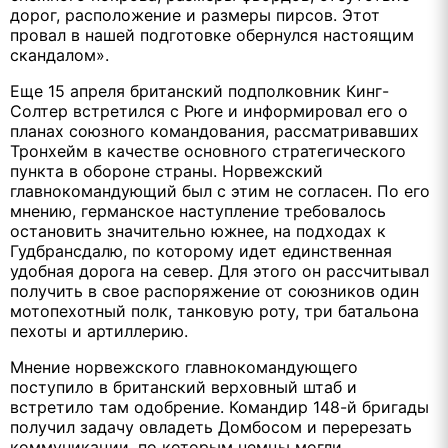
дорог, расположение и размеры пирсов. Этот
провал в нашей подготовке обернулся настоящим
скандалом».
Еще 15 апреля британский подполковник Кинг-
Солтер встретился с Рюге и информировал его о
планах союзного командования, рассматривавших
Тронхейм в качестве основного стратегического
пункта в обороне страны. Норвежский
главнокомандующий был с этим не согласен. По его
мнению, германское наступление требовалось
остановить значительно южнее, на подходах к
Гудбрансдалю, по которому идет единственная
удобная дорога на север. Для этого он рассчитывал
получить в свое распоряжение от союзников один
мотопехотный полк, танковую роту, три батальона
пехоты и артиллерию.
Мнение норвежского главнокомандующего
поступило в британский верховный штаб и
встретило там одобрение. Командир 148-й бригады
получил задачу овладеть Домбосом и перерезать
коммуникации, по которым немцы могли