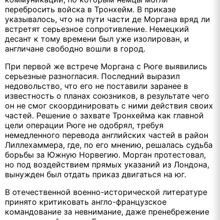
перебросить войска в Тронхейм. В приказе
указывалось, что на пути части де Моргана вряд ли
встретят серьезное сопротивление. Немецкий
десант к тому времени был уже изолирован, и
англичане свободно вошли в город.
При первой же встрече Моргана с Рюге выявились
серьезные разногласия. Последний выразил
недовольство, что его не поставили заранее в
известность о планах союзников, в результате чего
он не смог скоординировать с ними действия своих
частей. Решение о захвате Тронхейма как главной
цели операции Рюге не одобрял, требуя
немедленного перевода английских частей в район
Лиллехаммера, где, по его мнению, решалась судьба
борьбы за Южную Норвегию. Морган протестовал,
но под воздействием прямых указаний из Лондона,
вынужден был отдать приказ двигаться на юг.
В отечественной военно-исторической литературе
принято критиковать англо-французское
командование за невнимание, даже пренебрежение