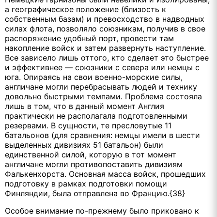
а географическое положение (близость к
собственным базам) и превосходство в надводных
силах флота, позволяло союзникам, получив в свое
распоряжение удобный порт, провести там
накопление войск и затем развернуть наступление.
Все зависело лишь оттого, кто сделает это быстрее
и эффективнее — союзники с севера или немцы с
юга. Опираясь на свои военно-морские силы,
англичане могли перебрасывать людей и технику
довольно быстрыми темпами. Проблема состояла
лишь в том, что в данный момент Англия
практически не располагала подготовленными
резервами. В сущности, те пресловутые 11
батальонов (для сравнения: немцы имели в шести
выделенных дивизиях 51 батальон) были
единственной силой, которую в тот момент
англичане могли противопоставить дивизиям
Фалькенхорста. Основная масса войск, прошедших
подготовку в рамках подготовки помощи
Финляндии, была отправлена во Францию.{38}
Особое внимание по-прежнему было приковано к