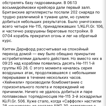
обстрелять базу гидроавиации. В 06:13
восьмидюймовки крейсера дали первый залп.
Британские артиллеристы послали 202 снаряда по
трудно различимой в тумане цели, но сумели
добиться небольших результатов. Было уничтожено
всего четыре Не-115, принадлежавших 1./Kü.Fl.Gr. 106,
и частично разрушены береговые постройки. В
07:04 корабль прекратил огонь и лег на обратный
курс.
Кэптен Дернфорд рассчитывал на спокойный
переход домой — ему было обещано прикрытие
истребителями дальнего действия. Но вместо них в
09:25 над кораблем появились десять Не-111 1-й
группы KG 26. С этого момента началась серия
воздушных атак, продолжавшаяся с небольшими
перерывами в течение нескольких часов.
«Хейнкели» производили бомбометание с
горизонтального полета и повреждений не
причинили. Ничего не удалось добиться и паре
поплавковых торпедоносцев Не-115 3-й эскадрильи
Kü.Fl.Gr. 506. Хуже стало, когда «Саффолк» настигли
28 «юнкерсов» из состава II/KG 30, взлетевшие с