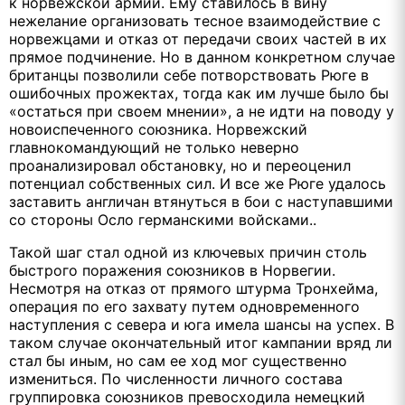
к норвежской армии. Ему ставилось в вину
нежелание организовать тесное взаимодействие с
норвежцами и отказ от передачи своих частей в их
прямое подчинение. Но в данном конкретном случае
британцы позволили себе потворствовать Рюге в
ошибочных прожектах, тогда как им лучше было бы
«остаться при своем мнении», а не идти на поводу у
новоиспеченного союзника. Норвежский
главнокомандующий не только неверно
проанализировал обстановку, но и переоценил
потенциал собственных сил. И все же Рюге удалось
заставить англичан втянуться в бои с наступавшими
со стороны Осло германскими войсками..
Такой шаг стал одной из ключевых причин столь
быстрого поражения союзников в Норвегии.
Несмотря на отказ от прямого штурма Тронхейма,
операция по его захвату путем одновременного
наступления с севера и юга имела шансы на успех. В
таком случае окончательный итог кампании вряд ли
стал бы иным, но сам ее ход мог существенно
измениться. По численности личного состава
группировка союзников превосходила немецкий