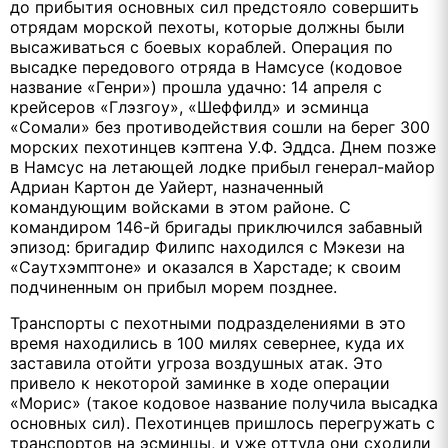
до прибытия основных сил предстояло совершить
отрядам морской пехоты, которые должны были
высаживаться с боевых кораблей. Операция по
высадке передового отряда в Намсусе (кодовое
название «Генри») прошла удачно: 14 апреля с
крейсеров «Глэзгоу», «Шеффилд» и эсминца
«Сомали» без противодействия сошли на берег 300
морских пехотинцев кэптена У.Ф. Эддса. Днем позже
в Намсус на летающей лодке прибыл генерал-майор
Адриан Картон де Уайерт, назначенный
командующим войсками в этом районе. С
командиром 146-й бригады приключился забавный
эпизод: бригадир Филипс находился с Мэкези на
«Саутхэмптоне» и оказался в Харстаде; к своим
подчиненным он прибыл морем позднее.
Транспорты с пехотными подразделениями в это
время находились в 100 милях севернее, куда их
заставила отойти угроза воздушных атак. Это
привело к некоторой заминке в ходе операции
«Морис» (такое кодовое название получила высадка
основных сил). Пехотинцев пришлось перегружать с
транспортов на эсминцы, и уже оттуда они сходили