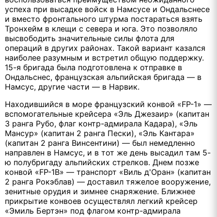
успеха при высадке войск в Намсусе и Ондальснесе
и вместо фронтального штурма постараться взять
Тронхейм в клещи с севера и юга. Это позволяло
высвободить значительные силы флота для
операций в других районах. Такой вариант казался
наиболее разумным и встретил общую поддержку.
15-я бригада была подготовлена к отправке в
Ондальснес, французская альпийская бригада — в
Намсус, другие части — в Нарвик.
Находившийся в море французский конвой «FP-1» —
вспомогательные крейсера «Эль Джезаир» (капитан
3 ранга Рубо, флаг контр-адмирала Кадара), «Эль
Мансур» (капитан 2 ранга Пески), «Эль Кантара»
(капитан 2 ранга Винсентини) — был немедленно
направлен в Намсус, и в тот же день высадил там 5-
ю полубригаду альпийских стрелков. Днем позже
конвой «FP-1В» — транспорт «Виль д'Оран» (капитан
2 ранга Рокэблав) — доставил тяжелое вооружение,
зенитные орудия и зимнее снаряжение. Ближнее
прикрытие конвоев осуществлял легкий крейсер
«Эмиль Бертэн» под флагом контр-адмирала