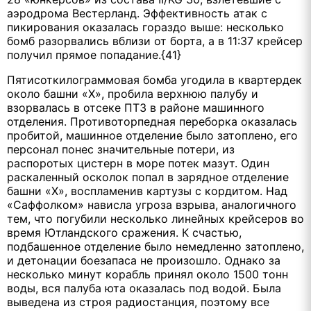
аэродрома Вестерланд. Эффективность атак с
пикирования оказалась гораздо выше: несколько
бомб разорвались вблизи от борта, а в 11:37 крейсер
получил прямое попадание.{41}
Пятисоткилограммовая бомба угодила в квартердек
около башни «Х», пробила верхнюю палубу и
взорвалась в отсеке ПТЗ в районе машинного
отделения. Противоторпедная переборка оказалась
пробитой, машинное отделение было затоплено, его
персонал понес значительные потери, из
распоротых цистерн в море потек мазут. Один
раскаленный осколок попал в зарядное отделение
башни «Х», воспламенив картузы с кордитом. Над
«Саффолком» нависла угроза взрыва, аналогичного
тем, что погубили несколько линейных крейсеров во
время Ютландского сражения. К счастью,
подбашенное отделение было немедленно затоплено,
и детонации боезапаса не произошло. Однако за
несколько минут корабль принял около 1500 тонн
воды, вся палуба юта оказалась под водой. Была
выведена из строя радиостанция, поэтому все