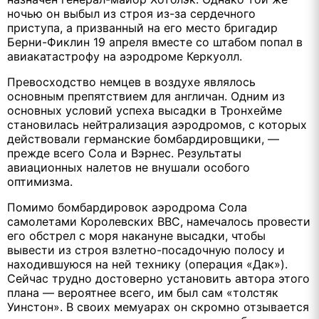
ночью он выбыл из строя из-за сердечного
приступа, а призванный на его место бригадир
Берни-Фиклин 19 апреля вместе со штабом попал в
авиакатастрофу на аэродроме Керкуолл.
Превосходство немцев в воздухе являлось
основным препятствием для англичан. Одним из
основных условий успеха высадки в Тронхейме
становилась нейтрализация аэродромов, с которых
действовали германские бомбардировщики, —
прежде всего Сола и Вэрнес. Результаты
авиационных налетов не внушали особого
оптимизма.
Помимо бомбардировок аэродрома Сола
самолетами Королевских ВВС, намечалось провести
его обстрел с моря накануне высадки, чтобы
вывести из строя взлетно-посадочную полосу и
находившуюся на ней технику (операция «Дак»).
Сейчас трудно достоверно установить автора этого
плана — вероятнее всего, им был сам «толстяк
Уинстон». В своих мемуарах он скромно отзывается