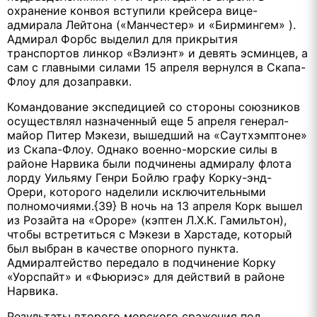
охранение конвоя вступили крейсера вице-
адмирала Лейтона («Манчестер» и «Бирмингем» ).
Адмирал Форбс выделил для прикрытия
транспортов линкор «Вэлиэнт» и девять эсминцев, а
сам с главными силами 15 апреля вернулся в Скапа-
Флоу для дозаправки.
Командование экспедицией со стороны союзников
осуществлял назначенный еще 5 апреля генерал-
майор Питер Мэкези, вышедший на «Саутхэмптоне»
из Скапа-Флоу. Однако военно-морские силы в
районе Нарвика были подчинены адмиралу флота
лорду Уильяму Генри Бойлю графу Корку-энд-
Орери, которого наделили исключительными
полномочиями.{39} В ночь на 13 апреля Корк вышел
из Розайта на «Ороре» (кэптен Л.Х.К. Гамильтон),
чтобы встретиться с Мэкези в Харстаде, который
был выбран в качестве опорного пункта.
Адмиралтейство передало в подчинение Корку
«Уорспайт» и «Фьюриэс» для действий в районе
Нарвика.
Результаты второго морского сражения под