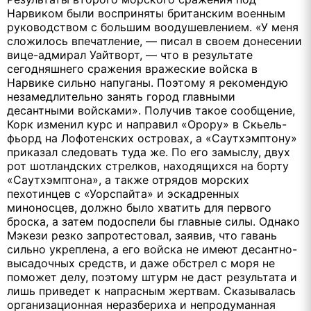
Нарвиком были восприняты британским военным
руководством с большим воодушевлением. «У меня
сложилось впечатление, — писал в своем донесении
вице-адмирал Уайтворт, — что в результате
сегодняшнего сражения вражеские войска в
Нарвике сильно напуганы. Поэтому я рекомендую
незамедлительно занять город главными
десантными войсками». Получив такое сообщение,
Корк изменил курс и направил «Орору» в Скьель-
фьорд на Лофотенских островах, а «Саутхэмптону»
приказал следовать туда же. По его замыслу, двух
рот шотландских стрелков, находящихся на борту
«Саутхэмптона», а также отрядов морских
пехотинцев с «Уорспайта» и эскадренных
миноносцев, должно было хватить для первого
броска, а затем подоспели бы главные силы. Однако
Мэкези резко запротестовал, заявив, что гавань
сильно укреплена, а его войска не имеют десантно-
высадочных средств, и даже обстрел с моря не
поможет делу, поэтому штурм не даст результата и
лишь приведет к напрасным жертвам. Сказывалась
организационная неразбериха и непродуманная