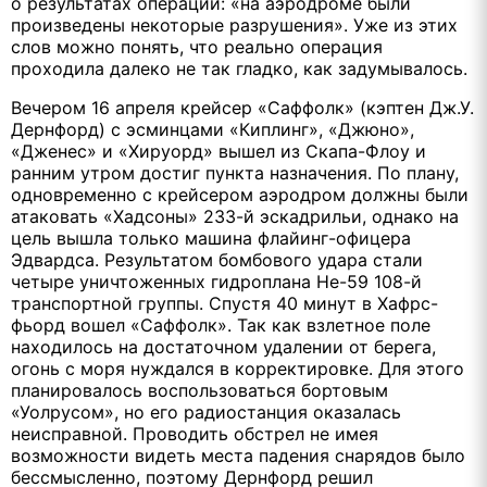
о результатах операции: «на аэродроме были
произведены некоторые разрушения». Уже из этих
слов можно понять, что реально операция
проходила далеко не так гладко, как задумывалось.
Вечером 16 апреля крейсер «Саффолк» (кэптен Дж.У.
Дернфорд) с эсминцами «Киплинг», «Джюно»,
«Дженес» и «Хируорд» вышел из Скапа-Флоу и
ранним утром достиг пункта назначения. По плану,
одновременно с крейсером аэродром должны были
атаковать «Хадсоны» 233-й эскадрильи, однако на
цель вышла только машина флайинг-офицера
Эдвардса. Результатом бомбового удара стали
четыре уничтоженных гидроплана Не-59 108-й
транспортной группы. Спустя 40 минут в Хафрс-
фьорд вошел «Саффолк». Так как взлетное поле
находилось на достаточном удалении от берега,
огонь с моря нуждался в корректировке. Для этого
планировалось воспользоваться бортовым
«Уолрусом», но его радиостанция оказалась
неисправной. Проводить обстрел не имея
возможности видеть места падения снарядов было
бессмысленно, поэтому Дернфорд решил