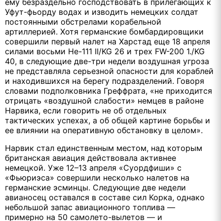
ему безраздельно господствовать в прилегающих к
Уфут-фьорду водах и изводить немецких солдат
постоянными обстрелами корабельной
артиллерией. Хотя германские бомбардировщики
совершили первый налет на Харстад еще 18 апреля
силами восьми Не-111 II/KG 26 и трех FW-200 1./KG
40, в следующие две-три недели воздушная угроза
не представляла серьезной опасности для кораблей
и находившихся на берегу подразделений. Говоря
словами подполковника Греффрата, «не приходится
отрицать «воздушной слабости» немцев в районе
Нарвика, если говорить не об отдельных
тактических успехах, а об общей картине борьбы и
ее влиянии на оперативную обстановку в целом».
Нарвик стал единственным местом, над которым
британская авиация действовала активнее
немецкой. Уже 12–13 апреля «Суордфиши» с
«Фьюриэса» совершили несколько налетов на
германские эсминцы. Следующие две недели
авианосец оставался в составе сил Корка, однако
небольшой запас авиационного топлива —
примерно на 50 самолето-вылетов — и