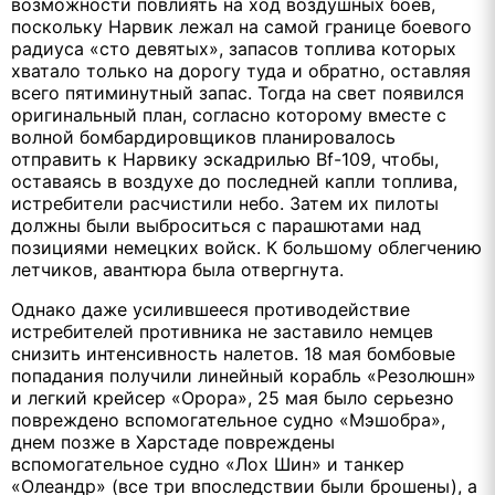
возможности повлиять на ход воздушных боев,
поскольку Нарвик лежал на самой границе боевого
радиуса «сто девятых», запасов топлива которых
хватало только на дорогу туда и обратно, оставляя
всего пятиминутный запас. Тогда на свет появился
оригинальный план, согласно которому вместе с
волной бомбардировщиков планировалось
отправить к Нарвику эскадрилью Bf-109, чтобы,
оставаясь в воздухе до последней капли топлива,
истребители расчистили небо. Затем их пилоты
должны были выброситься с парашютами над
позициями немецких войск. К большому облегчению
летчиков, авантюра была отвергнута.
Однако даже усилившееся противодействие
истребителей противника не заставило немцев
снизить интенсивность налетов. 18 мая бомбовые
попадания получили линейный корабль «Резолюшн»
и легкий крейсер «Орора», 25 мая было серьезно
повреждено вспомогательное судно «Мэшобра»,
днем позже в Харстаде повреждены
вспомогательное судно «Лох Шин» и танкер
«Олеандр» (все три впоследствии были брошены), а