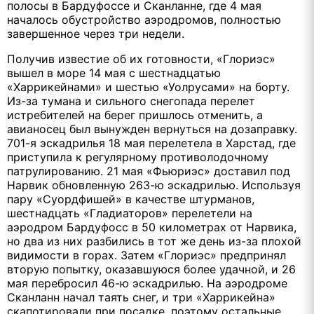
полосы в Бардуфоссе и Сканланне, где 4 мая
началось обустройство аэродромов, полностью
завершенное через три недели.
Получив известие об их готовности, «Глориэс»
вышел в море 14 мая с шестнадцатью
«Харрикейнами» и шестью «Уолрусами» на борту.
Из-за тумана и сильного снегопада перелет
истребителей на берег пришлось отменить, а
авианосец был вынужден вернуться на дозаправку.
701-я эскадрилья 18 мая перелетела в Харстад, где
приступила к регулярному противолодочному
патрулированию. 21 мая «Фьюриэс» доставил под
Нарвик обновленную 263-ю эскадрилью. Используя
пару «Суордфишей» в качестве штурманов,
шестнадцать «Гладиаторов» перелетели на
аэродром Бардуфосс в 50 километрах от Нарвика,
но два из них разбились в тот же день из-за плохой
видимости в горах. Затем «Глориэс» предпринял
вторую попытку, оказавшуюся более удачной, и 26
мая перебросил 46-ю эскадрилью. На аэродроме
Сканланн начал таять снег, и три «Харрикейна»
скапотировали при посадке, поэтому остальные