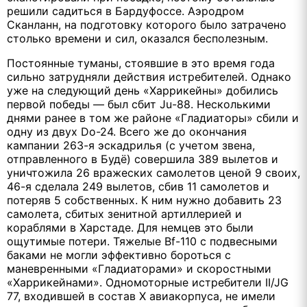
решили садиться в Бардуфоссе. Аэродром
Сканланн, на подготовку которого было затрачено
столько времени и сил, оказался бесполезным.
Постоянные туманы, стоявшие в это время года
сильно затрудняли действия истребителей. Однако
уже на следующий день «Харрикейны» добились
первой победы — был сбит Ju-88. Несколькими
днями ранее в том же районе «Гладиаторы» сбили и
одну из двух Do-24. Всего же до окончания
кампании 263-я эскадрилья (с учетом звена,
отправленного в Будё) совершила 389 вылетов и
уничтожила 26 вражеских самолетов ценой 9 своих,
46-я сделала 249 вылетов, сбив 11 самолетов и
потеряв 5 собственных. К ним нужно добавить 23
самолета, сбитых зенитной артиллерией и
кораблями в Харстаде. Для немцев это были
ощутимые потери. Тяжелые Bf-110 с подвесными
баками не могли эффективно бороться с
маневренными «Гладиаторами» и скоростными
«Харрикейнами». Одномоторные истребители II/JG
77, входившей в состав Х авиакорпуса, не имели