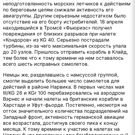
неподготовленность морских летчиков к действиям
по береговым целям снижали активность его
авиагруппы. Другим серьезным недостатком было
отсутствие на его борту истребителей. 18 апреля
находившийся в Тромсё «Фьюриэс» получил
повреждения от близких разрывов при налете
«Кондоров» из KG 40. Серьезно пострадали
турбины, из-за чего максимальная скорость упала
до 20 узлов. Пришлось отправить корабль в Клайд,
тем более что к тому времени на нем оставалось
всего шесть исправных самолетов.
Немцы же, разделавшись с намсуссой группой,
смогли выделить большее число самолетов для
действий в районе Нарвика. В первых числах мая
III/KG 26 и KGr 100 перебазировались на аэродром
Вэрнес и начали налеты на британские корабли в
Харстаде и Уфут-фьорде. Постепенно, несмотря на
отток значительного количества подразделений на
Западный фронт, активность германской авиации
все возрастала, достигнув своего пика к концу
месяца. К тому времени к участию в налетах на