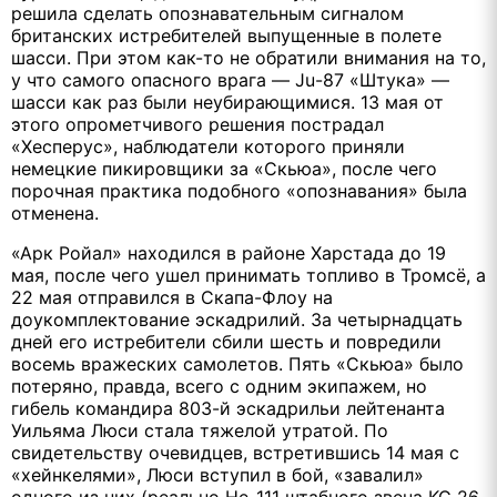
решила сделать опознавательным сигналом
британских истребителей выпущенные в полете
шасси. При этом как-то не обратили внимания на то,
у что самого опасного врага — Ju-87 «Штука» —
шасси как раз были неубирающимися. 13 мая от
этого опрометчивого решения пострадал
«Хесперус», наблюдатели которого приняли
немецкие пикировщики за «Скьюа», после чего
порочная практика подобного «опознавания» была
отменена.
«Арк Ройал» находился в районе Харстада до 19
мая, после чего ушел принимать топливо в Тромсё, а
22 мая отправился в Скапа-Флоу на
доукомплектование эскадрилий. За четырнадцать
дней его истребители сбили шесть и повредили
восемь вражеских самолетов. Пять «Скьюа» было
потеряно, правда, всего с одним экипажем, но
гибель командира 803-й эскадрильи лейтенанта
Уильяма Люси стала тяжелой утратой. По
свидетельству очевидцев, встретившись 14 мая с
«хейнкелями», Люси вступил в бой, «завалил»