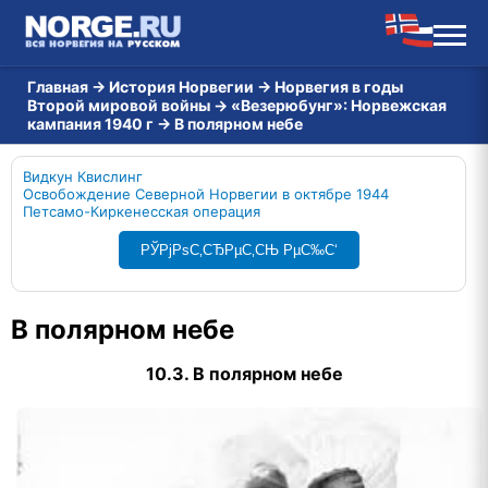
Главная
→
История Норвегии
→
Норвегия в годы
Второй мировой войны
→
«Везерюбунг»: Норвежская
кампания 1940 г
→
В полярном небе
Видкун Квислинг
Освобождение Северной Норвегии в октябре 1944
Петсамо-Киркенесская операция
РЎРјРѕС‚СЂРµС‚СЊ РµС‰С‘
В полярном небе
10.3. В полярном небе