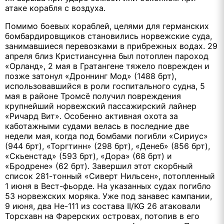
атаке корабля с воздуха.
Помимо боевых кораблей, целями для германских
бомбардировщиков становились норвежские суда,
занимавшиеся перевозками в прибрежных водах. 29
апреля близ Кристиансунна был потоплен пароход
«Орланд», 2 мая в Гратангене тяжело поврежден и
позже затонул «Дроннинг Мод» (1488 брт),
использовавшийся в роли госпитального судна, 5
мая в районе Тромсё получил повреждения
крупнейший норвежский пассажирский лайнер
«Ричард Вит». Особенно активная охота за
каботажными судами велась в последние две
недели мая, когда под бомбами погибли «Сириус»
(944 брт), «Торгтинн» (298 брт), «Денеб» (856 брт),
«Скьенстад» (593 брт), «Дора» (68 брт) и
«Бродрене» (62 брт). Завершил этот скорбный
список 281-тонный «Сиверт Нильсен», потопленный
1 июня в Вест-фьорде. На указанных судах погибло
53 норвежских моряка. Уже под занавес кампании,
9 июня, два Не-111 из состава II/KG 26 атаковали
Торсхавн на Фарерских островах, потопив в его