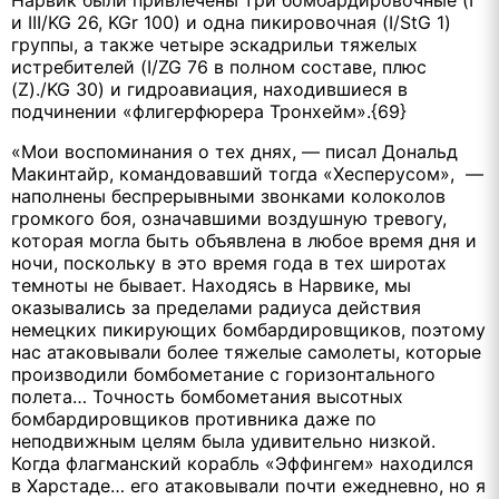
Нарвик были привлечены три бомбардировочные (I
и III/KG 26, KGr 100) и одна пикировочная (I/StG 1)
группы, а также четыре эскадрильи тяжелых
истребителей (I/ZG 76 в полном составе, плюс
(Z)./KG 30) и гидроавиация, находившиеся в
подчинении «флигерфюрера Тронхейм».{69}
«Мои воспоминания о тех днях, — писал Дональд
Макинтайр, командовавший тогда «Хесперусом», —
наполнены беспрерывными звонками колоколов
громкого боя, означавшими воздушную тревогу,
которая могла быть объявлена в любое время дня и
ночи, поскольку в это время года в тех широтах
темноты не бывает. Находясь в Нарвике, мы
оказывались за пределами радиуса действия
немецких пикирующих бомбардировщиков, поэтому
нас атаковывали более тяжелые самолеты, которые
производили бомбометание с горизонтального
полета… Точность бомбометания высотных
бомбардировщиков противника даже по
неподвижным целям была удивительно низкой.
Когда флагманский корабль «Эффингем» находился
в Харстаде… его атаковывали почти ежедневно, но я