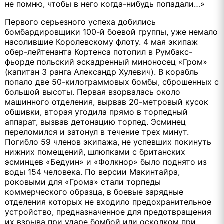
не помню, чтобы в него когда-нибудь попадали…»
Первого серьезного успеха добились
бомбардировщики 100-й боевой группы, уже немало
насолившие Королевскому флоту. 4 мая экипаж
обер-лейтенанта Кортенса потопил в Румбакс-
фьорде польский эскадренный миноносец «Гром»
(капитан 3 ранга Александр Хулевич). В корабль
попало две 50-килограммовых бомбы, сброшенных с
большой высоты. Первая взорвалась около
машинного отделения, вырвав 20-метровый кусок
обшивки, вторая угодила прямо в торпедный
аппарат, вызвав детонацию торпед. Эсминец
переломился и затонул в течение трех минут.
Погибло 59 членов экипажа, не успевших покинуть
нижних помещений, шлюпками с британских
эсминцев «Бедуин» и «Фолкнор» было поднято из
воды 154 человека. По версии Макинтайра,
роковыми для «Грома» стали торпеды
коммерческого образца, в боевые зарядные
отделения которых не входило предохранительное
устройство, предназначенное для предотвращения
их взрыва при ударе бомбой или осколком при