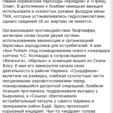
гавани норвежские пароходы «Ариадне» и «Принц
Олав». В дополнение к бомбам немецкая авиация
использовала в скалистых рукавах фьордов мины
ТМА, которые устанавливались гидросамолетами,
однако сведений об их жертвах не имеется.
Организовывая противодействие Люфтваффе,
англичане снова пошли двумя путями:
использованием авианосцев и организацией
береговых аэродромов для истребителей. 4 мая
«Арк Ройал» (под командованием нового командира
кэптена Ч.С. Холланда) в сопровождении
«Вэлиэнта», «Кёрлью» и эсминцев вышел из Скапа-
Флоу. 6 мая его авиагруппа начала свою
деятельность в районе Нарвика. «Суордфиши»
вылетали на разведку, снабжая сухопутные части
неоценимыми аэрофотоснимками перед
планировавшейся десантной операцией, бомбили
позиции противника, поддерживали высадку у
Бьерквика, а «Скьюа» обеспечивали
истребительный патруль у самого Нарвика и
прикрывали район Будё. Здесь произошел
курьезный инцидент. Чья-то «мудрая» голова