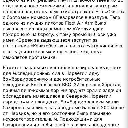
одного из них (реально He-111 штабного звена KG 26
отделался повреждениями) и погнался за вторым,
но попал под огонь немецких стрелков. Его «Скьюа»
с бортовым номером 8F взорвался в воздухе. Тело
одного из лучших пилотов Fleet Air Arm было
выловлено из воды эсминцем «Уирлуинд» и
похоронено на берегу. К тому времени Люси уже
имел «Орден за выдающиеся заслуги» за
потопление «Кенигсберга», а на его счету числилось
шесть уничтоженных и пять поврежденных
самолетов противника.
Комитет начальников штабов планировал выделить
для экспедиционных сил в Норвегии одну
бомбардировочную и две истребительные
эскадрильи Королевских ВВС. 27 апреля в Харстад
прибыл винг-коммандер Ричард Этчерли с задачей
обследовать имеющиеся в Северной Норвегии
аэродромы и площадки. Бомбардировщики могли
базироваться лишь на аэродроме Банак в 200 милях
от Нарвика, но и его состояние было признано
неудовлетворительным. Подходящими для
базирования истребителей оказались посадочные