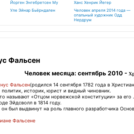
Йорген Энгебретсен Му
Ханс Хенрик Йегер
Уле Эйнар Бьёрндален
Человек апреля 2014 года —
опальный художник Одд
Нердрум
ус Фальсен
Человек месяца: сентябрь 2010 -
Хр
нус Фальсен
(родился 14 сентября 1782 года в Христиан
 политик, историк, юрист и видный чиновник.
то называют «Отцом норвежской конституции» за его .
оде Эйдсволл в 1814 году.
 он был выдвинут на роль главного разработчика Осно
тиане Фальсене