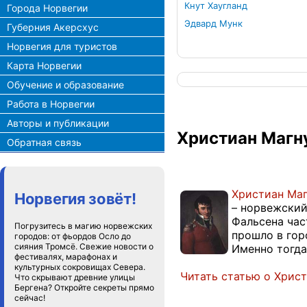
Кнут Хаугланд
Города Норвегии
Эдвард Мунк
Губерния Акерсхус
Норвегия для туристов
Карта Норвегии
Обучение и образование
Работа в Норвегии
Авторы и публикации
Христиан Магн
Обратная связь
Христиан Маг
Норвегия зовёт!
– норвежский
Фальсена час
Погрузитесь в магию норвежских
прошло в гор
городов: от фьордов Осло до
сияния Тромсё. Свежие новости о
Именно тогда
фестивалях, марафонах и
культурных сокровищах Севера.
Читать статью о Хрис
Что скрывают древние улицы
Бергена? Откройте секреты прямо
сейчас!