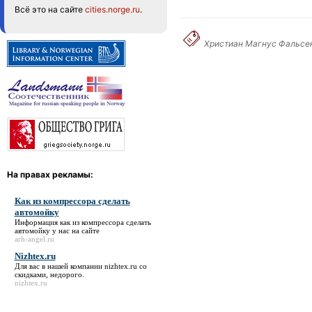
Всё это на сайте
cities.norge.ru
.
Христиан Магнус Фальсен
На правах рекламы:
Как из компрессора сделать
автомойку
Информация
как из компрессора сделать
автомойку
у нас на сайте
arh-angel.ru
Nizhtex.ru
Для вас в нашей компании
nizhtex.ru
со
скидками, недорого.
nizhtex.ru