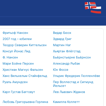
Фритьоф Нансен
Видар Бюск
2007 год – юбилеи
Эдвард Григ
Теодор Северин Киттельсен
Мартин Наг
Консул Йонас Лид
Хьяртан Флёгстад
Ф. Нансен
Бьёрнстьерне Бьёрнсон
Мари Бойне Персен
Александр Рыбак
Христиан Магнус Фальсен
Юн Фоссе
Ханс Вильхельм Стайнфельд
Ульрик Фредерик Гюлленлёве
Руаль Амундсен
Пер Воллестад и Сигмунд
Йельсет
Карл Густав Багговут
Лев Львович Жданов
Любовь Григорьевна Горлина
Камилла Коллетт