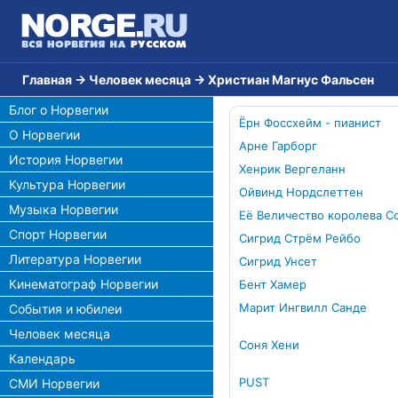
Главная
→
Человек месяца
→
Христиан Магнус Фальсен
Блог о Норвегии
Ёрн Фоссхейм - пианист
О Норвегии
Арне Гарборг
История Норвегии
Хенрик Вергеланн
Культура Норвегии
Ойвинд Нордслеттен
Музыка Норвегии
Её Величество королева С
Спорт Норвегии
Сигрид Стрём Рейбо
Литература Норвегии
Сигрид Унсет
Кинематограф Норвегии
Бент Хамер
Марит Ингвилл Санде
События и юбилеи
Человек месяца
Соня Хени
Календарь
PUST
СМИ Норвегии