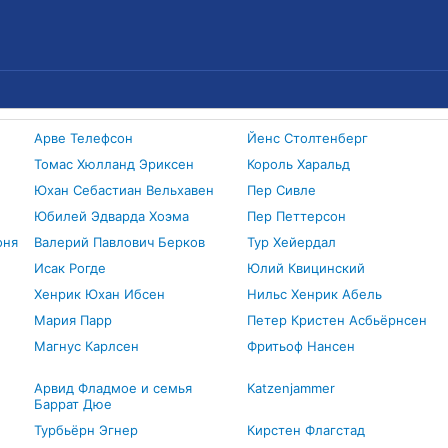
Арве Телефсон
Йенс Столтенберг
Томас Хюлланд Эриксен
Король Харальд
Юхан Себастиан Вельхавен
Пер Сивле
Юбилей Эдварда Хоэма
Пер Петтерсон
оня
Валерий Павлович Берков
Тур Хейердал
Исак Рогде
Юлий Квицинский
Хенрик Юхан Ибсен
Нильс Хенрик Абель
Мария Парр
Петер Кристен Асбьёрнсен
Магнус Карлсен
Фритьоф Нансен
Арвид Фладмое и семья
Katzenjammer
Баррат Дюе
Турбьёрн Эгнер
Кирстен Флагстад