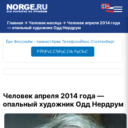
Главная
→
Человек месяца
→
Человек апреля 2014 года
— опальный художник Одд Нердрум
Ёрн Фоссхейм - пианист
Арве Телефсон
Йенс Столтенберг
РЎРјРѕС‚СЂРµС‚СЊ РµС‰С‘
Человек апреля 2014 года —
опальный художник Одд Нердрум