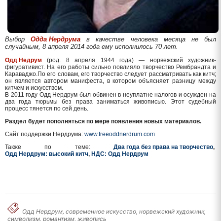
Выбор
Одда Нердрума
в качестве человека месяца не был
случайным, 8 апреля 2014 года ему исполнилось 70 лет.
Одд Недрум
(род. 8 апреля 1944 года) — норвежский художник-
фигуративист. На его работы сильно повлияло творчество Рембрандта и
Караваджо.По его словам, его творчество следует рассматривать как китч;
он является автором манифеста, в котором объясняет разницу между
китчем и искусством.
В 2011 году Одд Нердрум был обвинен в неуплатне налогов и осужден на
два года тюрьмы без права заниматься живописью. Этот судебный
процесс тянется по сей день.
Раздел будет пополняться по мере появления новых материалов.
Сайт поддержки Нердрума:
www.freeoddnerdrum.com
Также по теме:
Два года без права на творчество
,
Одд Нердрум: высокий китч
,
НДС: Одд Нердрум
Одд Нердрум, современное искусство, норвежский художник,
символизм, романтизм, живопись