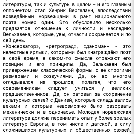
литературы, так и культуры в целом – и его главным
оппонентом стал Хенрик Вергеланн, впоследствии
возведённый норвежцами в ранг национального
поэта номер один. Это обусловило несколько
предвзятое отношение к личности и наследию
Вельхавена, которые, увы, отчасти сохраняется и по
сей день.
«Консерватор», «ретроград», «даноман» - это
нелестные ярлыки, которыми был «награждён» поэт
в своё время, в каком-то смысле отражают его
позиции и его принципы. Да, Вельхавен был
приверженцем классической формы, с её строгими
размерами и созвучиями. Да, он во многом
оглядывался на прошлое, полагая, что его
современникам следует учиться у великих
предшественников. Да, он ратовал за сохранение
культурных связей с Данией, которые складывались
веками и которые невозможно было разорвать
механически и в одночасье. Молодая норвежская
литература должна перенимать опыт у более зрелых
литератур Европы, в том числе и датской, в силу
сложившихся культурных и общественных связей.