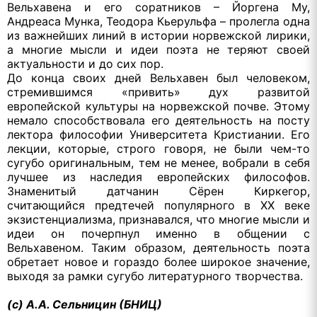
Вельхавена и его соратников – Йоргена Му,
Андреаса Мунка, Теодора Кьерульфа – пролегла одна
из важнейших линий в истории норвежской лирики,
а многие мысли и идеи поэта не теряют своей
актуальности и до сих пор.
До конца своих дней Вельхавен был человеком,
стремившимся «привить» дух развитой
европейской культуры на норвежской почве. Этому
немало способствовала его деятельность на посту
лектора философии Университета Кристиании. Его
лекции, которые, строго говоря, не были чем-то
сугубо оригинальным, тем не менее, вобрали в себя
лучшее из наследия европейских философов.
Знаменитый датчанин Сёрен Киркегор,
считающийся предтечей популярного в ХХ веке
экзистенциализма, признавался, что многие мысли и
идеи он почерпнул именно в общении с
Вельхавеном. Таким образом, деятельность поэта
обретает новое и гораздо более широкое значение,
выходя за рамки сугубо литературного творчества.
(с) А.А. Сельницин (БНИЦ)