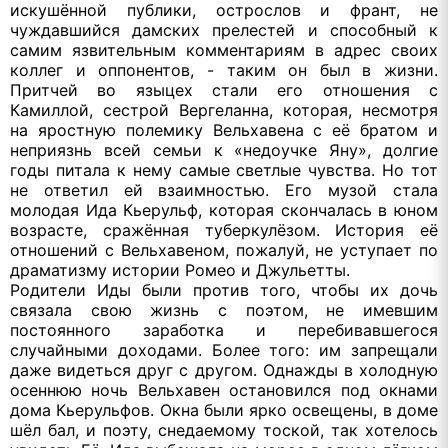
искушённой публики, острослов и франт, не
чуждавшийся дамских прелестей и способный к
самим язвительным комментариям в адрес своих
коллег и оппонентов, - таким он был в жизни.
Притчей во языцех стали его отношения с
Камиллой, сестрой Вергеланна, которая, несмотря
на яростную полемику Вельхавена с её братом и
неприязнь всей семьи к «недоучке Яну», долгие
годы питала к нему самые светлые чувства. Но тот
не ответил ей взаимностью. Его музой стала
молодая Ида Кьерульф, которая скончалась в юном
возрасте, сражённая туберкулёзом. История её
отношений с Вельхавеном, пожалуй, не уступает по
драматизму истории Ромео и Джульетты.
Родители Иды были против того, чтобы их дочь
связала свою жизнь с поэтом, не имевшим
постоянного заработка и перебивавшегося
случайными доходами. Более того: им запрещали
даже видеться друг с другом. Однажды в холодную
осеннюю ночь Вельхавен остановился под окнами
дома Кьерульфов. Окна были ярко освещены, в доме
шёл бал, и поэту, снедаемому тоской, так хотелось