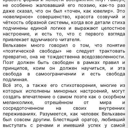
не особенно жаловавший его поэзию, как-то раз
даже сказал, что он был «точен, как ювелир». Это
«ювелирное» совершенство, красота созвучий и
чёткость образной системы, когда все детали стиха
подчинены единой логике и выражают целостное
настроение, и есть то, что с первого взгляда
привлекает вдумчивого читателя.
Вельхавен много говорил о том, что понятие
«поэтической свободы» не следует трактовать
превратно, она не тождественна вседозволенности.
Поэт должен быть свободен в рамках правил и
принципов, коим он должен научиться, и эта
свобода в самоограничении и есть свобода
подлинная.
Всё это, а также его стихотворения, многие из
которых исполнены минорных настроений, могут
создать впечатление о самом поэте как о скорбном
меланхолике, отрешённом от мира и
сосредоточенном на своих внутренних
переживаниях. Разумеется, как человек Вельхавен
был совсем другим. Блестящий оратор, любивший
выступать с речами и имевший успех у самой