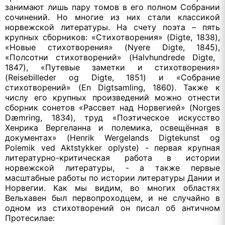
занимают лишь пару томов в его полном Собрании
сочинений. Но многие из них стали классикой
норвежской литературы. На счету поэта – пять
крупных сборников:
«Стихотворения»
(
Digte
, 1838),
«Новые стихотворения»
(
Nyere
Digte
, 1845),
«Полсотни стихотворений»
(
Halvhundrede
Digte
,
1847),
«Путевые заметки и стихотворения»
(
Reisebilleder
og
Digte
, 1851) и
«Собрание
стихотворений»
(
En
Digtsamling
, 1860). Также к
числу его крупных произведений можно отнести
сборник сонетов
«Рассвет над Норвегией»
(
Norges
D
æ
mring
, 1834), труд
«Поэтическое искусство
Хенрика Вергеланна и полемика, освещённая в
документах»
(
Henrik
Wergelands
Digtekunst
og
Polemik
ved
Aktstykker
oplyste
) - первая крупная
литературно-критическая работа в истории
норвежской литературы, - а также первые
масштабные работы по истории литературы Дании и
Норвегии. Как мы видим, во многих областях
Вельхавен был первопроходцем, и не случайно в
одном из стихотворений он писал об античном
Протесилае: