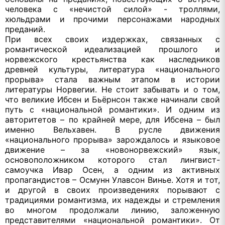
человека с «нечистой силой» - троллями,
хюльдрами и прочими персонажами народных
преданий.
При всех своих издержках, связанных с
романтической идеализацией прошлого и
норвежского крестьянства как наследников
древней культуры, литература «национального
прорыва» стала важным этапом в истории
литературы Норвегии. Не стоит забывать и о том,
что великие Ибсен и Бьёрнсон также начинали свой
путь с «национальной романтики». И одним из
авторитетов – по крайней мере, для Ибсена – был
именно Вельхавен. В русле движения
«национального прорыва» зарождалось и языковое
движение – за «новонорвежский» язык,
основоположником которого стал лингвист-
самоучка Ивар Осен, а одним из активных
пропагандистов – Осмунн Улавсон Винье. Хотя и тот,
и другой в своих произведениях порывают с
традициями романтизма, их надежды и стремления
во многом продолжали линию, заложенную
представителями «национальной романтики». От