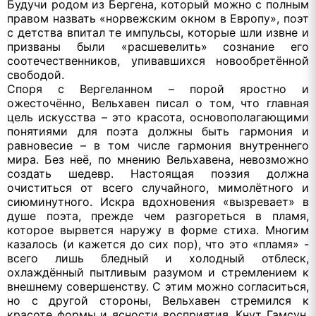
Будучи родом из Бергена, который можно с полным
правом назвать «норвежским окном в Европу», поэт
с детства впитал те импульсы, которые шли извне и
призваны были «расшевелить» сознание его
соотечественников, упивавшихся новообретённой
свободой.
Споря с Вергеланном – порой яростно и
ожесточённо, Вельхавен писал о том, что главная
цель искусства – это красота, основополагающими
понятиями для поэта должны быть гармония и
равновесие – в том числе гармония внутреннего
мира. Без неё, по мнению Вельхавена, невозможно
создать шедевр. Настоящая поэзия должна
очиститься от всего случайного, мимолётного и
сиюминутного. Искра вдохновения «вызревает» в
душе поэта, прежде чем разгореться в пламя,
которое вырвется наружу в форме стиха. Многим
казалось (и кажется до сих пор), что это «пламя» -
всего лишь бледный и холодный отблеск,
охлаждённый пытливым разумом и стремлением к
внешнему совершенству. С этим можно согласиться,
но с другой стороны, Вельхавен стремился к
красоте формы и ясности восприятия. Кнут Гамсун,