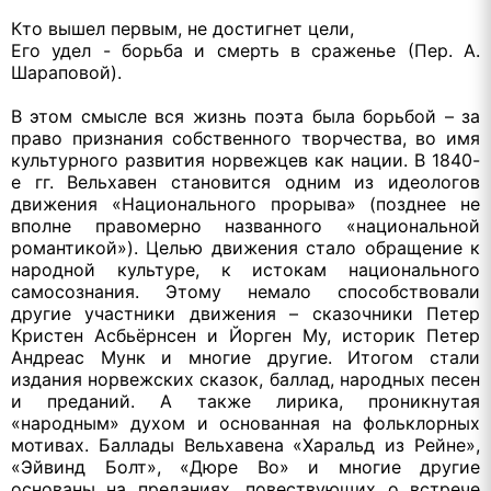
Кто вышел первым, не достигнет цели,
Его удел - борьба и смерть в сраженье (Пер. А.
Шараповой).
В этом смысле вся жизнь поэта была борьбой – за
право признания собственного творчества, во имя
культурного развития норвежцев как нации. В 1840-
е гг. Вельхавен становится одним из идеологов
движения «Национального прорыва» (позднее не
вполне правомерно названного «национальной
романтикой»). Целью движения стало обращение к
народной культуре, к истокам национального
самосознания. Этому немало способствовали
другие участники движения – сказочники Петер
Кристен Асбьёрнсен и Йорген Му, историк Петер
Андреас Мунк и многие другие. Итогом стали
издания норвежских сказок, баллад, народных песен
и преданий. А также лирика, проникнутая
«народным» духом и основанная на фольклорных
мотивах. Баллады Вельхавена «Харальд из Рейне»,
«Эйвинд Болт», «Дюре Во» и многие другие
основаны на преданиях, повествующих о встрече