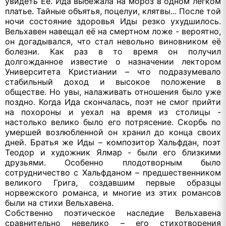
увидеть Её. Ида выбежала на мороз в одном лёгком
платье. Тайные объятья, поцелуи, клятвы... После той
ночи состояние здоровья Иды резко ухудшилось.
Вельхавен навещал её на смертном ложе - вероятно,
он догадывался, что стал невольно виновником её
болезни. Как раз в то время он получил
долгожданное известие о назначении лектором
Университета Кристиании – что подразумевало
стабильный доход и высокое положение в
обществе. Но увы, налаживать отношения было уже
поздно. Когда Ида скончалась, поэт не смог прийти
на похороны и уехал на время из столицы -
настолько велико было его потрясение. Скорбь по
умершей возлюбленной он хранил до конца своих
дней. Братья же Иды – композитор Хальфдан, поэт
Теодор и художник Ялмар - были его близкими
друзьями. Особенно плодотворным было
сотрудничество с Хальфданом – предшественником
великого Грига, создавшим первые образцы
норвежского романса, и многие из этих романсов
были на стихи Вельхавена.
Собственно поэтическое наследие Вельхавена
сравнительно невелико – его стихотворения