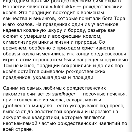
Ещё одним важным рождественским символом в
Норвегии является «Julebukk» — рождественский
козёл. Эта традиция восходит к временам
язычества и викингов, которые почитали бога Тора
и его козлов. На праздниках один из участников
надевал козлиную шкуру и бороду, разыгрывая
сюжет с умершим и воскресшим козлом,
символизируя циклы жизни и природы. Со
временем, особенно с приходом христианства,
образы козла изменились, и к концу средневековья
игры с этим персонажем были запрещены церковью.
Тем не менее, традиции сохранились и до сих пор
козёл остаётся символом рождественских
праздников, украшая дома и площади.
Одним из самых любимых рождественских
лакомств считается
sandkager
— песочные печенья,
приготовленные из масла, сахара, муки и
дробленого миндаля. Тесто укладывают под пресс,
выпекают до золотистой корочки и нарезают на
аккуратные квадратики, которые являются
неотъемлемой частью рождественских чаепитий по
всей стране.