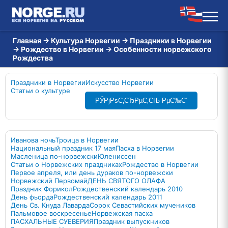
Главная
→
Культура Норвегии
→
Праздники в Норвегии
→
Рождество в Норвегии
→
Особенности норвежского
Рождества
Праздники в Норвегии
Искусство Норвегии
Статьи о культуре
РЎРјРѕС‚СЂРµС‚СЊ РµС‰С‘
Иванова ночь
Троица в Норвегии
Национальный праздник 17 мая
Пасха в Норвегии
Масленица по-норвежски
Юлениссен
Статьи о Норвежских праздниках
Рождество в Норвегии
Первое апреля, или день дураков по-норвежски
Норвежский Первомай
ДЕНЬ СВЯТОГО ОЛАФА
Праздник Форикол
Рождественский календарь 2010
День фьорда
Рождественский календарь 2011
День Св. Кнуда Лаварда
Сорок Севастийских мучеников
Пальмовое воскресенье
Норвежская пасха
ПАСХАЛЬНЫЕ СУЕВЕРИЯ
Праздник выпускников