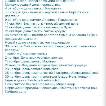
7 июня-выход Норвегии из унии со Швецией
Международный день переводчика
4 октября – день святого Франциска
7 октября: день памяти шведской святой Биргитты из
Вадстена
9 октября: день памяти Дионисия Парижского
14 октября: Зимняя ночь - первый зимний день
18 октября: день памяти евангелиста Луки
21 октября: день памяти святой Урсулы
28 октября: день памяти апостола Симона Кананита / «День
предзнаменования»
Новый год по скандинавскому календарю
30 октября: Собор всех святых, Канун дня всех святых или
Хэллоуин
1 ноября: День всех святых
2 ноября: День всех усопших верных
11 ноября: день святого Мартина
21 ноября: Введение во храм Пресвятой Богородицы
23 ноября: день святого Климента
25 ноября: день памяти святой Екатерины Александрийской
30 ноября: день памяти апостола Андрея
Ночь женщин
Чёртов день - Fandens foedselsdag
Ночь святого Ханса в Норвегии / Мидсоммер
Норвежский праздник непослушания
Костры в летнюю ночь
Грибной день