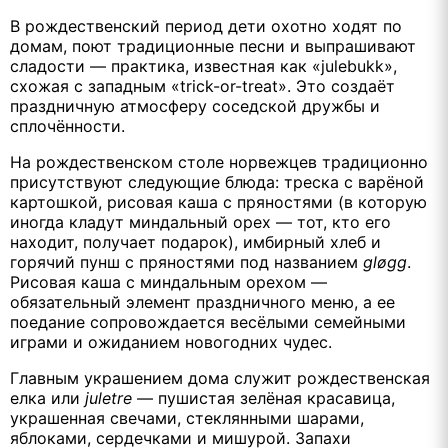
В рождественский период дети охотно ходят по
домам, поют традиционные песни и выпрашивают
сладости — практика, известная как «julebukk»,
схожая с западным «trick-or-treat». Это создаёт
праздничную атмосферу соседской дружбы и
сплочённости.
На рождественском столе норвежцев традиционно
присутствуют следующие блюда: треска с варёной
картошкой, рисовая каша с пряностями (в которую
иногда кладут миндальный орех — тот, кто его
находит, получает подарок), имбирный хлеб и
горячий пунш с пряностями под названием
gløgg
.
Рисовая каша с миндальным орехом —
обязательный элемент праздничного меню, а ее
поедание сопровождается весёлыми семейными
играми и ожиданием новогодних чудес.
Главным украшением дома служит рождественская
елка или
juletre
— пушистая зелёная красавица,
украшенная свечами, стеклянными шарами,
яблоками, сердечками и мишурой. Запахи