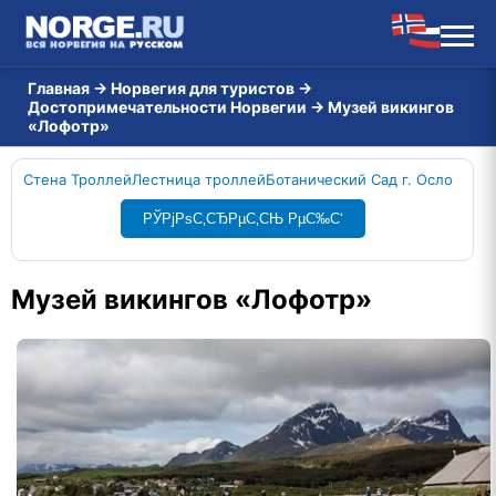
Главная
→
Норвегия для туристов
→
Достопримечательности Норвегии
→
Музей викингов
«Лофотр»
Стена Троллей
Лестница троллей
Ботанический Сад г. Осло
РЎРјРѕС‚СЂРµС‚СЊ РµС‰С‘
Музей викингов «Лофотр»