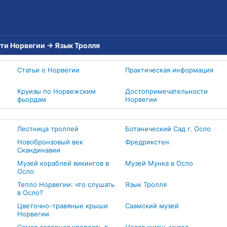
ти Норвегии
→
Язык Тролля
Статьи о Норвегии
Практическая информация
Круизы по Норвежским
Достопримечательности
фьордам
Норвегии
Лестница троллей
Ботанический Сад г. Осло
Новобронзовый век
Фредрикстен
Скандинавии
Музей кораблей викингов в
Музей Мунка в Осло
Осло
Тепло Норвегии: что слушать
Язык Тролля
в Осло?
Цветочно-травяные крыши
Саамский музей
Норвегии