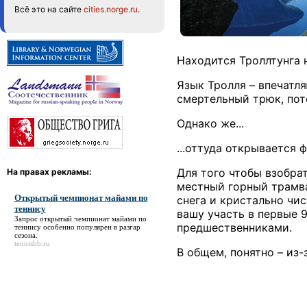
Всё это на сайте
cities.norge.ru
.
Находится Троллтунга 
Язык Тролля – впечатл
смертельный трюк, пото
Однако же...
...оттуда открывается 
Для того чтобы взобрат
На правах рекламы:
местный горный трамва
Открытый чемпионат майами по
снега и кристально чис
теннису
вашу участь в первые 
Запрос
открытый чемпионат майами по
предшественниками.
теннису
особенно популярен в разгар
сезона.
tennisbb.ru
В общем, понятно – из