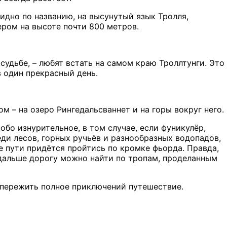
видно по названию, на высунутый язык Тролля,
ером на высоте почти 800 метров.
удьбе, – любят встать на самом краю Троллтунги. Это
в один прекрасный день.
м – на озеро Рингедальсваннет и на горы вокруг него.
обо изнурительное, в том случае, если фуникулёр,
ди лесов, горных ручьёв и разнообразных водопадов,
це пути придётся пройтись по кромке фьорда. Правда,
 дальше дорогу можно найти по тропам, проделанным
 пережить полное приключений путешествие.