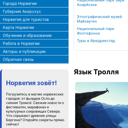
Национальный парк Эвре
Города Норвегии
Анарйохка
Губерния Акерсхус
Этнографический музей
Норвегия для туристов
Майхауген
Карта Норвегии
Национальный парк
Фолгефонна
Обучение и образование
Туры в Фредрикстад
Работа в Норвегии
Авторы и публикации
Обратная связь
Язык Тролля
Норвегия зовёт!
Погрузитесь в магию норвежских
городов: от фьордов Осло до
сияния Тромсё. Свежие новости о
фестивалях, марафонах и
культурных сокровищах Севера.
Что скрывают древние улицы
Бергена? Откройте секреты прямо
сейчас!