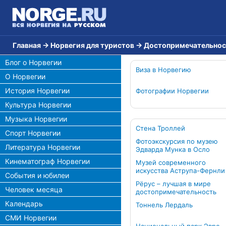
Главная
→
Норвегия для туристов
→
Достопримечательнос
Блог о Норвегии
Виза в Норвегию
О Норвегии
История Норвегии
Фотографии Норвегии
Культура Норвегии
Музыка Норвегии
Стена Троллей
Спорт Норвегии
Фотоэкскурсия по музею
Литература Норвегии
Эдварда Мунка в Осло
Кинематограф Норвегии
Музей современного
искусства Аструпа-Фернли
События и юбилеи
Рёрус – лучшая в мире
Человек месяца
достопримечательность
Календарь
Тоннель Лердаль
СМИ Норвегии