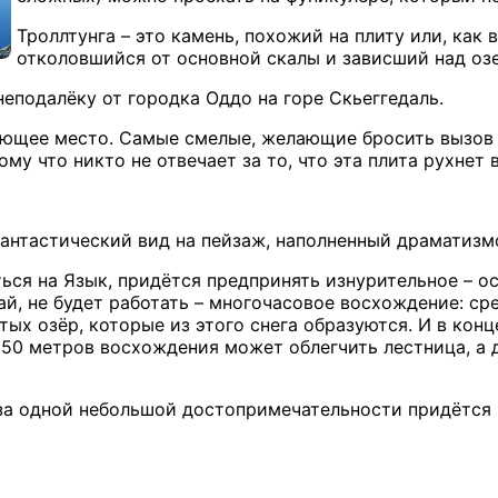
Троллтунга – это камень, похожий на плиту или, как 
отколовшийся от основной скалы и зависший над оз
неподалёку от городка Оддо на горе Скьеггедаль.
яющее место. Самые смелые, желающие бросить вызов с
му что никто не отвечает за то, что эта плита рухнет 
фантастический вид на пейзаж, наполненный драматизмо
ься на Язык, придётся предпринять изнурительное – ос
й, не будет работать – многочасовое восхождение: сре
тых озёр, которые из этого снега образуются. И в кон
950 метров восхождения может облегчить лестница, а
-за одной небольшой достопримечательности придётся