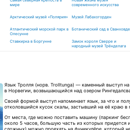
Самая северная крепость в
Новая жизнь музея
мире
современного искусства
Арктический музей «Полярия»
Музей Лабахогорден
Атлантический морской парк в
Ботанический сад в Сванховде
Олесунне
Ставкирка в Боргунне
Замок короля Сверре и
народный музей Трёнделага
Язык Тролля (норв. Trolltunga) — каменный выступ н
в Норвегии, возвышающийся над озером Рингедалсва
Своей формой выступ напоминает язык, за что и пол
отколовшийся кусок скалы, застывший на её краю в
От места, где можно поставить машину (паркинг бе
около 5 часов, большую часть из которых придется 
сложных) можно проехать на фуникулёре, который не