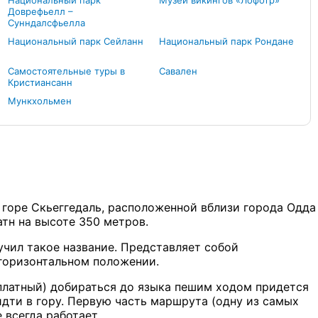
Национальный парк
Музей викингов «Лофотр»
Доврефьелл –
Сунндалсфьелла
Национальный парк Сейланн
Национальный парк Рондане
Самостоятельные туры в
Савален
Кристиансанн
Мункхольмен
а горе Скьеггедаль, расположенной вблизи города Одда
тн на высоте 350 метров.
учил такое название. Представляет собой
 горизонтальном положении.
сплатный) добираться до языка пешим ходом придется
идти в гору. Первую часть маршрута (одну из самых
 всегда работает.