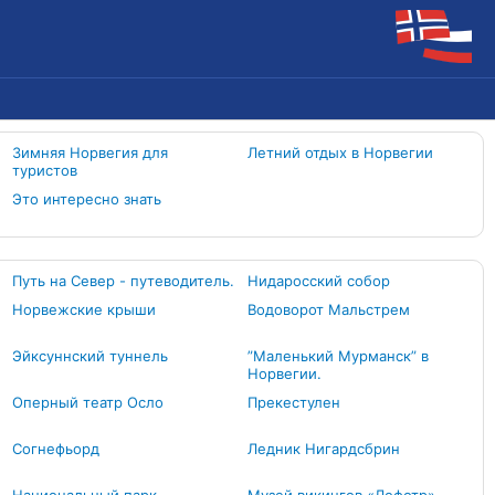
Зимняя Норвегия для
Летний отдых в Норвегии
туристов
Это интересно знать
Путь на Север - путеводитель.
Нидаросский собор
Норвежские крыши
Водоворот Мальстрем
Эйксуннский туннель
”Маленький Мурманск” в
Норвегии.
Оперный театр Осло
Прекестулен
Согнефьорд
Ледник Нигардсбрин