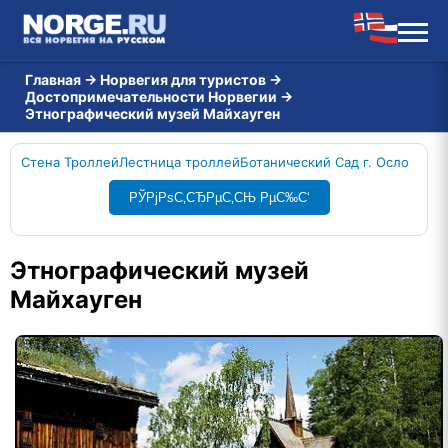
Главная
→
Норвегия для туристов
→
Достопримечательности Норвегии
→
Этнографический музей Майхауген
Стена Троллей
Лестница троллей
Ботанический Сад г. Осло
РЎРјРѕС‚СЂРµС‚СЊ РµС‰С‘
Этнографический музей
Майхауген