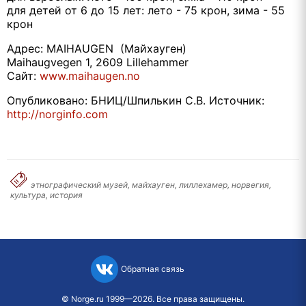
для детей от 6 до 15 лет: лето - 75 крон, зима - 55
крон
Адрес: MAIHAUGEN (Майхауген)
Maihaugvegen 1, 2609 Lillehammer
Сайт:
www.maihaugen.no
Опубликовано: БНИЦ/Шпилькин С.В. Источник:
http://norginfo.com
этнографический музей, майхауген, лиллехамер, норвегия,
культура, история
Обратная связь
©
Norge.ru
1999—2026. Все права защищены.