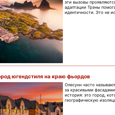
эти вызовы проявляютс
адаптации Трэны помога
идентичности. Это не и
ород югендстиля на краю фьордов
Олесунн часто называю
за красивыми фасадами
история: это город, ко
географическую изоляц