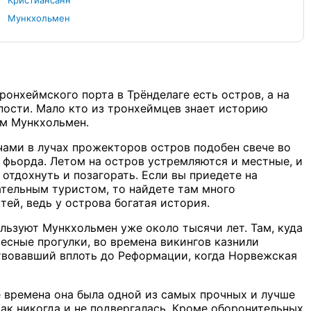
Кристиансанн
Мункхольмен
ронхеймского порта в Трёнделаге есть остров, а на
пости. Мало кто из тронхеймцев знает историю
ем Мункхольмен.
ами в лучах прожекторов остров подобен свече во
фьорда. Летом на остров устремляются и местные, и
 отдохнуть и позагорать. Если вы приедете на
тельным туристом, то найдете там много
ей, ведь у острова богатая история.
ьзуют Мункхольмен уже около тысячи лет. Там, куда
ресные прогулки, во времена викингов казнили
твовавший вплоть до Реформации, когда Норвежская
е времена она была одной из самых прочных и лучше
ак никогда и не подвергалась. Кроме оборонительных