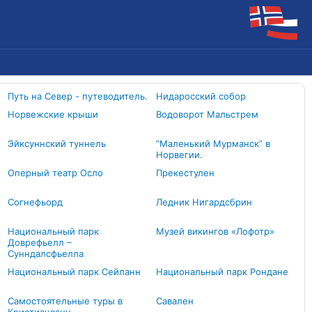
Путь на Север - путеводитель.
Нидаросский собор
Норвежские крыши
Водоворот Мальстрем
Эйксуннский туннель
”Маленький Мурманск” в
Норвегии.
Оперный театр Осло
Прекестулен
Согнефьорд
Ледник Нигардсбрин
Национальный парк
Музей викингов «Лофотр»
Доврефьелл –
Сунндалсфьелла
Национальный парк Сейланн
Национальный парк Рондане
Самостоятельные туры в
Савален