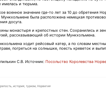
 имелась и тюрьма.
ое военное значение где-то лет за 10 до обретения Но
 Мункхольмене была расположена немецкая противовоз
ния досуга.
уины монастыря и крепостных стен. Сохранились и зе
узей, рассказывающий об истории Мункхольмена.
нкхольмена ходит рейсовый катер, а по словам местн
траве, погреться на солнышке, поесть креветок и выпи
пилькин С.В. Источник:
Посольство Королевства Норве
репость, история, туризм, Норвегия