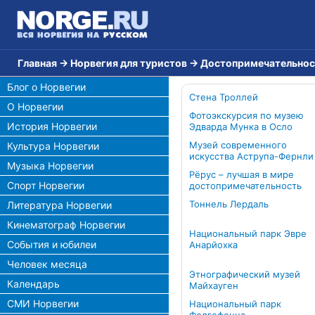
Главная
→
Норвегия для туристов
→
Достопримечательнос
Блог о Норвегии
Стена Троллей
О Норвегии
Фотоэкскурсия по музею
История Норвегии
Эдварда Мунка в Осло
Музей современного
Культура Норвегии
искусства Аструпа-Фернли
Музыка Норвегии
Рёрус – лучшая в мире
Спорт Норвегии
достопримечательность
Тоннель Лердаль
Литература Норвегии
Кинематограф Норвегии
Национальный парк Эвре
События и юбилеи
Анарйохка
Человек месяца
Этнографический музей
Календарь
Майхауген
СМИ Норвегии
Национальный парк