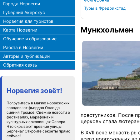
Фолгефонна
Города Норвегии
Туры в Фредрикстад
Губерния Акерсхус
Норвегия для туристов
Мункхольмен
Карта Норвегии
Обучение и образование
Работа в Норвегии
Авторы и публикации
Обратная связь
Норвегия зовёт!
Погрузитесь в магию норвежских
городов: от фьордов Осло до
сияния Тромсё. Свежие новости о
преступников. После п
фестивалях, марафонах и
церковь стала лютеран
культурных сокровищах Севера.
Что скрывают древние улицы
Бергена? Откройте секреты прямо
В XVII веке монастырь
сейчас!
всего вооруженных во 