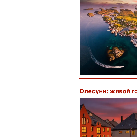
Олесунн: живой г