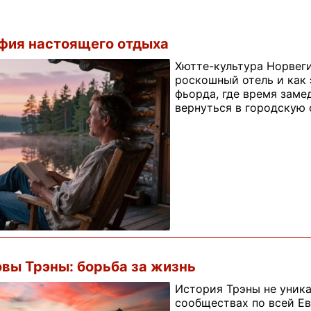
фия настоящего отдыха
Хютте-культура Норвеги
роскошный отель и как э
фьорда, где время заме
вернуться в городскую 
вы Трэны: борьба за жизнь
История Трэны не уник
сообществах по всей Ев