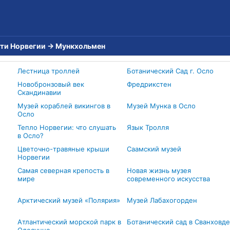
ти Норвегии
→
Мункхольмен
Лестница троллей
Ботанический Сад г. Осло
Новобронзовый век
Фредрикстен
Скандинавии
Музей кораблей викингов в
Музей Мунка в Осло
Осло
Тепло Норвегии: что слушать
Язык Тролля
в Осло?
Цветочно-травяные крыши
Саамский музей
Норвегии
Самая северная крепость в
Новая жизнь музея
мире
современного искусства
Арктический музей «Полярия»
Музей Лабахогорден
Атлантический морской парк в
Ботанический сад в Сванховде