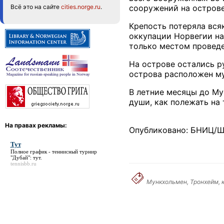
Всё это на сайте
cities.norge.ru
.
сооружений на острове
Крепость потеряла всяк
оккупации Норвегии на
только местом проведе
На острове остались р
острова расположен м
В летние месяцы до Му
души, как полежать на 
На правах рекламы:
Опубликовано: БНИЦ/Ш
Тут
Полное график - теннисный турнир
"Дубай":
тут
.
tennisbb.ru
Мункхольмен, Тронхейм, к