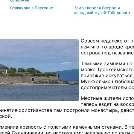
Олесунне
Ставкирка в Боргунне
Замок короля Сверре и
народный музей Трёнделага
Совсем недалеко от т
нем что-то вроде кре
острова под названи
Темными зимними ноч
мраке Тронхеймского 
приезжие искупаться,
Мункхольмен любозна
достопримечательност
Местные жители испол
теперь ездят на воск
ринятия христианства там построили монастырь, дейс
ской.
 сменила крепость с толстыми каменными стенами. В т
всей Скандинавии, но настоящему нападению по сути т