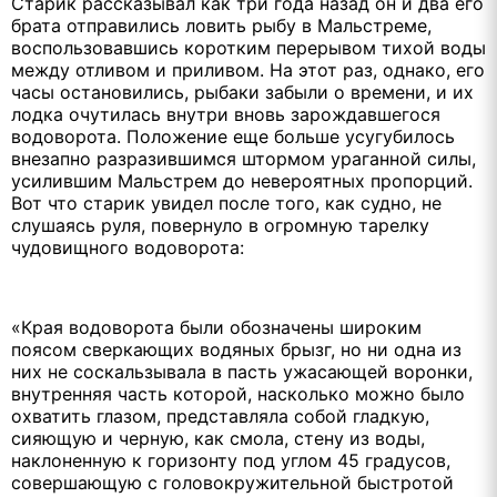
Старик рассказывал как три года назад он и два его
брата отправились ловить рыбу в Мальстреме,
воспользовавшись коротким перерывом тихой воды
между отливом и приливом. На этот раз, однако, его
часы остановились, рыбаки забыли о времени, и их
лодка очутилась внутри вновь зарождавшегося
водоворота. Положение еще больше усугубилось
внезапно разразившимся штормом ураганной силы,
усилившим Мальстрем до невероятных пропорций.
Вот что старик увидел после того, как судно, не
слушаясь руля, повернуло в огромную тарелку
чудовищного водоворота:
«Края водоворота были обозначены широким
поясом сверкающих водяных брызг, но ни одна из
них не соскальзывала в пасть ужасающей воронки,
внутренняя часть которой, насколько можно было
охватить глазом, представляла собой гладкую,
сияющую и черную, как смола, стену из воды,
наклоненную к горизонту под углом 45 градусов,
совершающую с головокружительной быстротой