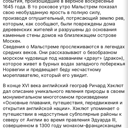
события, произошедшие в вербное воскресенье
1645 года. В то роковое утро Мальстрем показал
свою необузданную ярость в полную силу,
производя оглушительный, потрясающий землю рев,
которым, как сообщают, были повреждены дома
деревенских жителей и разрушены до основания
каменные стены домов на близлежащем острове
Москен.
Сведения о Мальстреме прослеживаются в легендах
средних веков. Они рассказывают о безобразном
морском чудовище под названием «драуг» (дракон),
которое живет в бурных водах западного побережья
Норвегии и предвещает беду несчастному
мореплавателю, который его увидит.
В конце XVI века английский географ Ричард Хэклют
дал описание уникального явления природы в своем
монументальном многотомном произведении
«Основные плавания, путешествия, передвижения и
открытия английской нации». Хэклют упоминает о
путешествии в недоступные субполярные районы к
северу от Англии во время правления Эдуарда III,
совершенном в 1300 году монахом-францисканцем