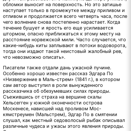
обломки выносит на поверхность. Но это затишье
наступает только в промежутке между приливом и
отливом и продолжается всего четверть часа, после
чего волнение снова постепенно нарастает. Когда
течение бушует и ярость его еще усиливается
штормом, опасно приближаться к этому месту на
расстояние норвежской мили. Часто случается, что
какие-нибудь киты заплывают в потоки водоворота,
тогда они издают такой неистовый жалобный рев,
что невозможно описать».
Писатели также отдали дань ужасной пучине.
Особенно хорошо известен рассказ Эдгара По
«Низвержение в Маль-стрем» (1841 г.), в котором
сам автор выступил в роли вынужденного
рассказчика об обезумевших силах природы.
Съежившись от страха на вершине скалы
Хельсегген у южной оконечности острова
Москенесе, нависшей над проливом Мос-
кямстреумен (Мальстрем), Эдгар По в смятении
слушал, как местный седоволосый рыбак описывал
различные чудеса и ужасы этого явления природы.