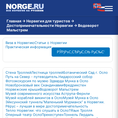
Главная
→
Норвегия для туристов
→
Достопримечательности Норвегии
→
Водоворот
Мальстрем
Виза в Норвегию
Статьи о Норвегии
Практическая информация
РЎРјРѕС‚СЂРµС‚СЊ РµС‰С‘
Стена Троллей
Лестница троллей
Ботанический Сад г. Осло
Путь на Север - путеводитель.
Нидаросский собор
Фотоэкскурсия по музею Эдварда Мунка в Осло
Новобронзовый век Скандинавии
Фредрикстен
Норвежские крыши
Водоворот Мальстрем
Музей современного искусства Аструпа-Фернли
Музей кораблей викингов в Осло
Музей Мунка в Осло
Эйксуннский туннель
”Маленький Мурманск” в Норвегии.
Рёрус – лучшая в мире достопримечательность
Тепло Норвегии: что слушать в Осло?
Язык Тролля
Оперный театр Осло
Прекестулен
Тоннель Лердаль