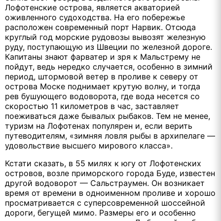
Лофотенские острова, является акваторией
оживленного судоходства. На его побережье
расположен современный порт Нарвик. Отсюда
круглый год морские рудовозы вывозят железную
руду, поступающую из Швеции по железной дороге.
Капитаны знают фарватер и зря к Мальстрему не
пойдут, ведь нередко случается, особенно в зимний
период, штормовой ветер в проливе к северу от
острова Моске поднимает крутую волну, и тогда
рев бушующего водоворота, где вода несется со
скоростью 11 километров в час, заставляет
поеживаться даже бывалых рыбаков. Тем не менее,
туризм на Лофотенах популярен и, если верить
путеводителям, «зимняя ловля рыбы в архипелаге —
удовольствие высшего мирового класса».
Кстати сказать, в 55 милях к югу от Лофотенских
островов, возле приморского города Буде, известен
другой водоворот — Сальстраумен. Он возникает
время от времени в одноименном проливе и хорошо
просматривается с суперсовременной шоссейной
дороги, бегущей мимо. Размеры его и особенно