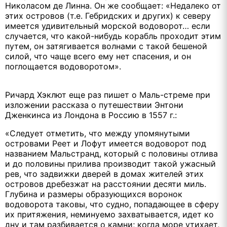
Николасом де Линна. Он же сообщает: «Недалеко от
этих островов (т.е. Гебридских и других) к северу
имеется удивительный морской водоворот… если
случается, что какой-нибудь корабль проходит этим
путем, он затягивается волнами с такой бешеной
силой, что чаще всего ему нет спасения, и он
поглощается водоворотом».
Ричард Хэклют еще раз пишет о Маль-стреме при
изложении рассказа о путешествии Энтони
Дженкинса из Лондона в Россию в 1557 г.:
«Следует отметить, что между упомянутыми
островами Реет и Лофут имеется водоворот под
названием Мальстранд, который с половины отлива
и до половины прилива производит такой ужасный
рев, что задвижки дверей в домах жителей этих
островов дребезжат на расстоянии десяти миль.
Глубина и размеры образующихся воронок
водоворота таковы, что судно, попадающее в сферу
их притяжения, неминуемо захватывается, идет ко
дну и там разбивается о камни; когда море утихает,