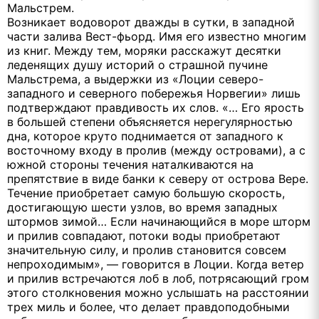
Мальстрем.
Возникает водоворот дважды в сутки, в западной
части залива Вест-фьорд. Имя его известно многим
из книг. Между тем, моряки расскажут десятки
леденящих душу историй о страшной пучине
Мальстрема, а выдержки из «Лоции северо-
западного и северного побережья Норвегии» лишь
подтверждают правдивость их слов. «… Его ярость
в большей степени объясняется нерегулярностью
дна, которое круто поднимается от западного к
восточному входу в пролив (между островами), а с
южной стороны течения наталкиваются на
препятствие в виде банки к северу от острова Вере.
Течение приобретает самую большую скорость,
достигающую шести узлов, во время западных
штормов зимой… Если начинающийся в море шторм
и прилив совпадают, потоки воды приобретают
значительную силу, и пролив становится совсем
непроходимым», — говорится в Лоции. Когда ветер
и прилив встречаются лоб в лоб, потрясающий гром
этого столкновения можно услышать на расстоянии
трех миль и более, что делает правдоподобными