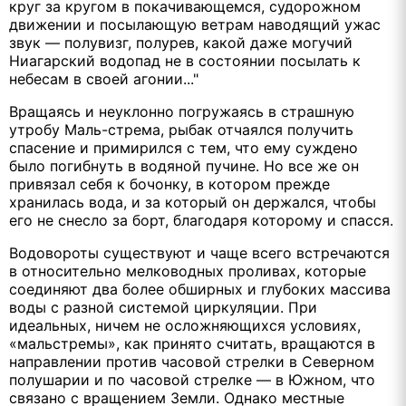
круг за кругом в покачивающемся, судорожном
движении и посылающую ветрам наводящий ужас
звук — полувизг, полурев, какой даже могучий
Ниагарский водопад не в состоянии посылать к
небесам в своей агонии..."
Вращаясь и неуклонно погружаясь в страшную
утробу Маль-стрема, рыбак отчаялся получить
спасение и примирился с тем, что ему суждено
было погибнуть в водяной пучине. Но все же он
привязал себя к бочонку, в котором прежде
хранилась вода, и за который он держался, чтобы
его не снесло за борт, благодаря которому и спасся.
Водовороты существуют и чаще всего встречаются
в относительно мелководных проливах, которые
соединяют два более обширных и глубоких массива
воды с разной системой циркуляции. При
идеальных, ничем не осложняющихся условиях,
«мальстремы», как принято считать, вращаются в
направлении против часовой стрелки в Северном
полушарии и по часовой стрелке — в Южном, что
связано с вращением Земли. Однако местные