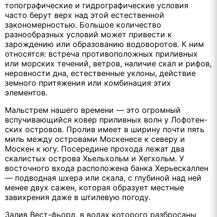
топографические и гидрографические условия
часто берут верх над этой естественной
закономерностью. Большое количество
разнообразных условий может привести к
зарождению или образованию водоворотов. К ним
относятся: встреча противоположных приливных
или морских течений, ветров, наличие скал и рифов,
неровности дна, естественные уклоны, действие
земного притяжения или комбинация этих
элементов.
Мальстрем нашего времени — это огромный
вспучивающийся ковер приливных волн у Лофотен-
ских островов. Пролив имеет в ширину почти пять
миль между островами Москенесе к северу и
Москен к югу. Посередине прохода лежат два
скалистых острова Хьельхольм и Хегхольм. У
восточного входа расположена банка Херьескаллен
— подводная шхера или скала, с глубиной над ней
менее двух сажен, которая образует местные
завихрения даже в штилевую погоду.
Залив Вест-фьорд, в водах которого разбросаны