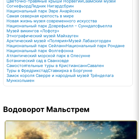
Цветочно-травяные крыши Норвегии
Саамский музей
Согнефьорд
Ледник Нигардсбрин
Национальный парк Эвре Анарйохка
Самая северная крепость в мире
Новая жизнь музея современного искусства
Национальный парк Доврефьелл – Сунндалсфьелла
Музей викингов «Лофотр»
Этнографический музей Майхауген
Арктический музей «Полярия»
Музей Лабахогорден
Национальный парк Сейланн
Национальный парк Рондане
Национальный парк Фолгефонна
Атлантический морской парк в Олесунне
Ботанический сад в Сванховде
Самостоятельные туры в Кристиансанн
Савален
Туры в Фредрикстад
Ставкирка в Боргунне
Замок короля Сверре и народный музей Трёнделага
Мункхольмен
Водоворот Мальстрем