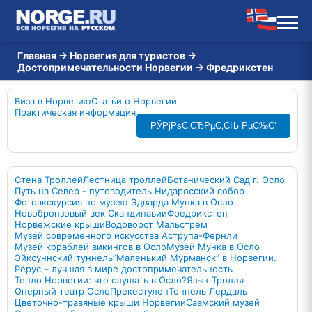
Главная
→
Норвегия для туристов
→
Достопримечательности Норвегии
→
Фредрикстен
Виза в Норвегию
Статьи о Норвегии
Практическая информация
РЎРјРѕС‚СЂРµС‚СЊ РµС‰С‘
Стена Троллей
Лестница троллей
Ботанический Сад г. Осло
Путь на Север - путеводитель.
Нидаросский собор
Фотоэкскурсия по музею Эдварда Мунка в Осло
Новобронзовый век Скандинавии
Фредрикстен
Норвежские крыши
Водоворот Мальстрем
Музей современного искусства Аструпа-Фернли
Музей кораблей викингов в Осло
Музей Мунка в Осло
Эйксуннский туннель
”Маленький Мурманск” в Норвегии.
Рёрус – лучшая в мире достопримечательность
Тепло Норвегии: что слушать в Осло?
Язык Тролля
Оперный театр Осло
Прекестулен
Тоннель Лердаль
Цветочно-травяные крыши Норвегии
Саамский музей