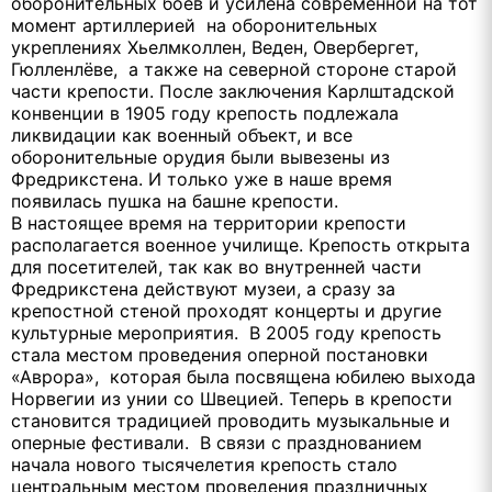
оборонительных боёв и усилена современной на тот
момент артиллерией на оборонительных
укреплениях Хьелмколлен, Веден, Овербергет,
Гюлленлёве, а также на северной стороне старой
части крепости. После заключения Карлштадской
конвенции в 1905 году крепость подлежала
ликвидации как военный объект, и все
оборонительные орудия были вывезены из
Фредрикстена. И только уже в наше время
появилась пушка на башне крепости.
В настоящее время на территории крепости
располагается военное училище. Крепость открыта
для посетителей, так как во внутренней части
Фредрикстена действуют музеи, а сразу за
крепостной стеной проходят концерты и другие
культурные мероприятия. В 2005 году крепость
стала местом проведения оперной постановки
«Аврора», которая была посвящена юбилею выхода
Норвегии из унии со Швецией. Теперь в крепости
становится традицией проводить музыкальные и
оперные фестивали. В связи с празднованием
начала нового тысячелетия крепость стало
центральным местом проведения праздничных