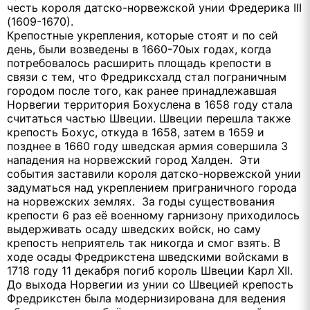
честь короля датско-норвежской унии Фредерика III
(1609-1670).
Крепостные укрепления, которые стоят и по сей
день, были возведены в 1660-70ых годах, когда
потребовалось расширить площадь крепости в
связи с тем, что Фредриксхалд стал пограничным
городом после того, как ранее принадлежавшая
Норвегии территория Бохуслена в 1658 году стала
считаться частью Швеции. Швеции перешла также
крепость Бохус, откуда в 1658, затем в 1659 и
позднее в 1660 году шведская армия совершила 3
нападения на норвежский город Халден. Эти
события заставили короля датско-норвежской унии
задуматься над укреплением приграничного города
на норвежских землях. За годы существования
крепости 6 раз её военному гарнизону приходилось
выдерживать осаду шведских войск, но саму
крепость неприятель так никогда и смог взять. В
ходе осады Фредрикстена шведскими войсками в
1718 году 11 декабря погиб король Швеции Карл XII.
До выхода Норвегии из унии со Швецией крепость
Фредрикстен была модернизирована для ведения