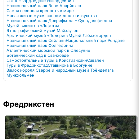
Согнефьорд
Ледник Нигардсбрин
Национальный парк Эвре Анарйохка
Самая северная крепость в мире
Новая жизнь музея современного искусства
Национальный парк Доврефьелл – Сунндалсфьелла
Музей викингов «Лофотр»
Этнографический музей Майхауген
Арктический музей «Полярия»
Музей Лабахогорден
Национальный парк Сейланн
Национальный парк Рондане
Национальный парк Фолгефонна
Атлантический морской парк в Олесунне
Ботанический сад в Сванховде
Самостоятельные туры в Кристиансанн
Савален
Туры в Фредрикстад
Ставкирка в Боргунне
Замок короля Сверре и народный музей Трёнделага
Мункхольмен
Фредрикстен