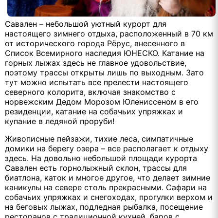
Савален – небольшой уютный курорт для
настоящего зимнего отдыха, расположенный в 70 км
от исторического города Рёрус, внесенного в
Список Всемирного наследия ЮНЕСКО. Катание на
горных лыжах здесь не главное удовольствие,
поэтому трассы открыты лишь по выходным. Зато
тут можно испытать все прелести настоящего
северного колорита, включая знакомство с
норвежским Дедом Морозом Юлениссеном в его
резиденции, катание на собачьих упряжках и
купание в ледяной проруби!
Живописные пейзажи, тихие леса, симпатичные
домики на берегу озера – все располагает к отдыху
здесь. На довольно небольшой площади курорта
Савален есть горнолыжный склон, трассы для
биатлона, каток и многое другое, что делает зимние
каникулы на севере столь прекрасными. Сафари на
собачьих упряжках и снегоходах, прогулки верхом и
на беговых лыжах, подледная рыбалка, посещение
ресторанов с традиционной кухней, баров с