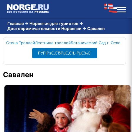
Главная
→
Норвегия для туристов
→
Достопримечательности Норвегии
→
Савален
Стена Троллей
Лестница троллей
Ботанический Сад г. Осло
РЎРјРѕС‚СЂРµС‚СЊ РµС‰С‘
Савален