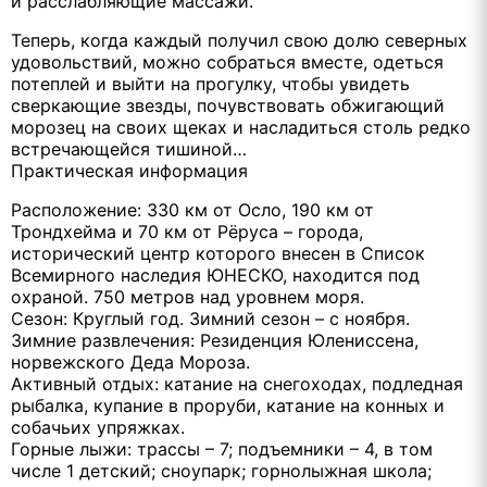
и расслабляющие массажи.
Теперь, когда каждый получил свою долю северных
удовольствий, можно собраться вместе, одеться
потеплей и выйти на прогулку, чтобы увидеть
сверкающие звезды, почувствовать обжигающий
морозец на своих щеках и насладиться столь редко
встречающейся тишиной…
Практическая информация
Расположение: 330 км от Осло, 190 км от
Трондхейма и 70 км от Рёруса – города,
исторический центр которого внесен в Список
Всемирного наследия ЮНЕСКО, находится под
охраной. 750 метров над уровнем моря.
Сезон: Круглый год. Зимний сезон – с ноября.
Зимние развлечения: Резиденция Юлениссена,
норвежского Деда Мороза.
Активный отдых: катание на снегоходах, подледная
рыбалка, купание в проруби, катание на конных и
собачьих упряжках.
Горные лыжи: трассы – 7; подъемники – 4, в том
числе 1 детский; сноупарк; горнолыжная школа;