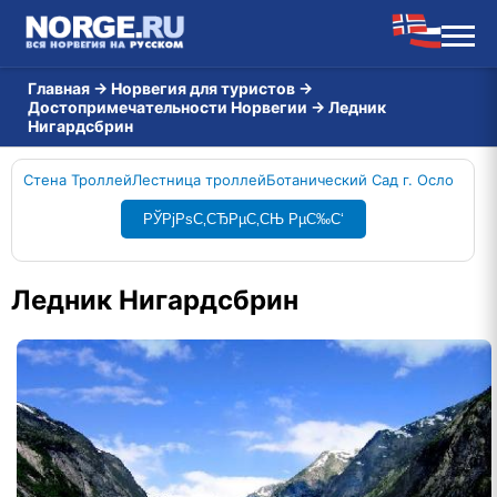
Главная
→
Норвегия для туристов
→
Достопримечательности Норвегии
→
Ледник
Нигардсбрин
Стена Троллей
Лестница троллей
Ботанический Сад г. Осло
РЎРјРѕС‚СЂРµС‚СЊ РµС‰С‘
Ледник Нигардсбрин