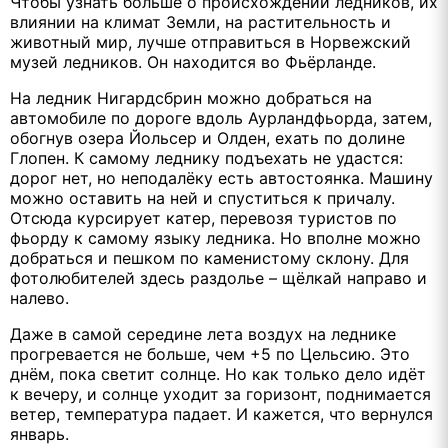
Чтобы узнать больше о происхождении ледников, их
влиянии на климат Земли, на растительность и
животный мир, лучше отправиться в Норвежский
музей ледников. Он находится во Фьёрланде.
На ледник Нигардсбрин можно добраться на
автомобиле по дороге вдоль Аурландфьорда, затем,
обогнув озера Йольсер и Олден, ехать по долине
Глопен. К самому леднику подъехать не удастся:
дорог нет, но неподалёку есть автостоянка. Машину
можно оставить на ней и спуститься к причалу.
Отсюда курсирует катер, перевозя туристов по
фьорду к самому языку ледника. Но вполне можно
добраться и пешком по каменистому склону. Для
фотолюбителей здесь раздолье – щёлкай направо и
налево.
Даже в самой середине лета воздух на леднике
прогревается не больше, чем +5 по Цельсию. Это
днём, пока светит солнце. Но как только дело идёт
к вечеру, и солнце уходит за горизонт, поднимается
ветер, температура падает. И кажется, что вернулся
январь.