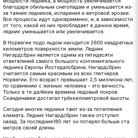
мощности ледника, а мощность увеличивается
благодаря обильным снегопадам и уменьшается из-
за таяния ледников, испарения и ветровой эрозии.
Все процессы идут одновременно, и, в зависимости
от того, какой из них преобладает в данное время,
ледник уменьшается или увеличивается.
В Норвегии подо льдом находится 2600 квадратных
километров поверхности земли. Ледник
Нигардсбрин является одним из пятидесяти
ответвлений самого большого континентального
ледника Европы Йостедалсбрина. Нигардсбрин
считается самым красивым из всех глетчеров
Норвегии. Его возраст превышает 2,5 миллиона лет,
по сравнению с жизнью человека – это вечность.
Только в те далёкие времена ледовый покров
Скандинавии достигал трёхкилометровой высоты.
Сегодня многие ледники тают из-за потепления
климата. Ледник Нигардсбрин также отступил
назад. За последние180 лет он потерял больше ста
метров своей длины.