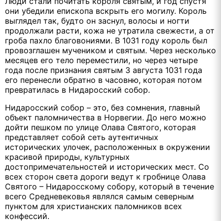
Люди стали почитать короля святым, и год спустя
они убедили епископа вскрыть его могилу. Король
выглядел так, будто он заснул, волосы и ногти
продолжали расти, кожа не утратила свежести, а от
гроба пахло благовониями. В 1031 году король был
провозглашен мучеником и святым. Через несколько
месяцев его тело переместили, но через четыре
года после признания святым 3 августа 1031 года
его перенесли обратно в часовню, которая потом
превратилась в Нидаросский собор.
Нидаросский собор – это, без сомнения, главный
объект паломничества в Норвегии. До него можно
дойти пешком по улице Олава Святого, которая
представляет собой сеть аутентичных
исторических улочек, расположенных в окружении
красивой природы, культурных
достопримечательностей и исторических мест. Со
всех сторон света дороги ведут к гробнице Олава
Святого – Нидаросскому собору, который в течение
всего Средневековья являлся самым северным
пунктом для христианских паломников всех
конфессий.