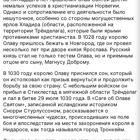
немалых успехов в христианизации Норвегии.
Однако и сопротивление его деятельности было
нешуточное, особенно со стороны могущественных
ярлов Хладира (области, расположенной на
территории Трёнделага), которые были ярыми
противниками христианства. В 1028 году королю
Олаву пришлось бежать в Новгород, где он провел
несколько лет при дворе князя Ярослава. Русский
князь стал не только тестем Олава, но и приемным
отцом его сыну, Магнусу Доброму.
В 1030 году королю Олаву приснился сон, который
он истолковал как призыв вернуться и продолжить
борьбу за свою страну. С небольшим войском он
прибыл в Стиклестад в мятежной области Трёнделаг
и пал в битве 29 июля 1030 года. В «Саге об Олаве
Святом», записанной исландским историком
Снорри Стурлуссоном, рассказывается о
многочисленных чудесах, происходивших на поле
боя и впоследствии на месте захоронения короля в
Нидаросе, как тогда назывался город Тронхейм.