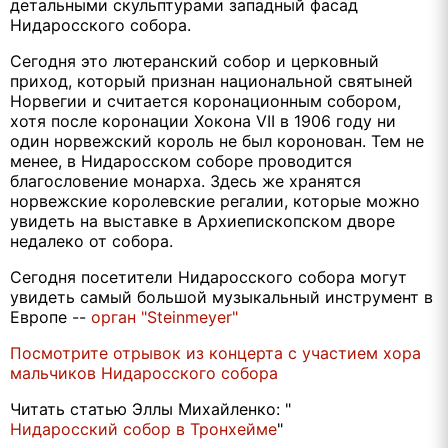
детальными скульптурами западный фасад
Нидаросского собора.
Сегодня это лютеранский собор и церковный
приход, который признан национальной святыней
Норвегии и считается коронационным собором,
хотя после коронации Хокона VII в 1906 году ни
один норвежский король не был коронован. Тем не
менее, в Нидаросском соборе проводится
благословение монарха. Здесь же хранятся
норвежские королевские регалии, которые можно
увидеть на выставке в Архиепископском дворе
недалеко от собора.
Сегодня посетители Нидаросского собора могут
увидеть самый большой музыкальный инструмент в
Европе --
орган "Steinmeyer"
Посмотрите отрывок из концерта с участием хора
мальчиков Нидаросского собора
Читать статью Эллы Михайленко: "
Нидаросский собор в Тронхейме
"