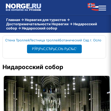
Главная
→
Норвегия для туристов
→
Достопримечательности Норвегии
→
Нидаросский
собор
→
Нидаросский собор
Стена Троллей
Лестница троллей
Ботанический Сад г. Осло
РЎРјРѕС‚СЂРµС‚СЊ РµС‰С‘
Нидаросский собор