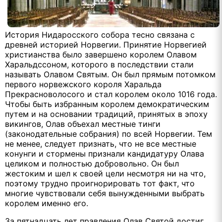
История Нидаросского собора тесно связана с
древней историей Норвегии. Принятие Норвегией
христианства было завершено королем Олавом
Харальдссоном, которого в последствии стали
называть Олавом Святым. Он был прямым потомком
первого норвежского короля Харальда
Прекрасноволосого и стал королем около 1016 года.
Чтобы быть избранным королем демократическим
путем и на основании традиций, принятых в эпоху
викингов, Олав объехал местные тинги
(законодательные собрания) по всей Норвегии. Тем
не менее, следует признать, что не все местные
конунги и стормены признали кандидатуру Олава
целиком и полностью добровольно. Он был
жестоким и шел к своей цели несмотря ни на что,
поэтому трудно проигнорировать тот факт, что
многие чувствовали себя вынужденными выбрать
королем именно его.
За пятнадцать лет правления Олав Святой достиг