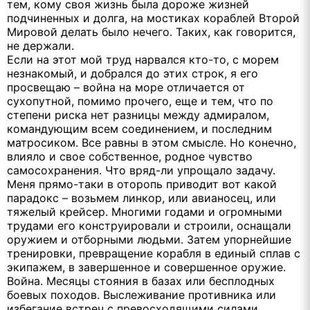
тем, кому своя жизнь была дороже жизней
подчиненных и долга, на мостиках кораблей Второй
Мировой делать было нечего. Таких, как говорится,
не держали.
Если на этот мой труд нарвался кто-то, с морем
незнакомый, и добрался до этих строк, я его
просвещаю – война на море отличается от
сухопутной, помимо прочего, еще и тем, что по
степени риска нет разницы между адмиралом,
командующим всем соединением, и последним
матросиком. Все равны в этом смысле. Но конечно,
влияло и свое собственное, родное чувство
самосохранения. Что вряд-ли упрощало задачу.
Меня прямо-таки в оторопь приводит вот какой
парадокс – возьмем линкор, или авианосец, или
тяжелый крейсер. Многими годами и огромными
трудами его конструировали и строили, оснащали
оружием и отборными людьми. Затем упорнейшие
тренировки, превращение корабля в единый сплав с
экипажем, в завершенное и совершенное оружие.
Война. Месяцы стояния в базах или бесплодных
боевых походов. Выслеживание противника или
избегание встреч с превосходящими силами.