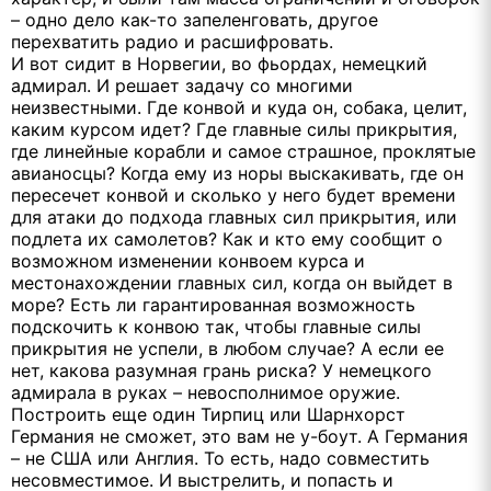
– одно дело как-то запеленговать, другое
перехватить радио и расшифровать.
И вот сидит в Норвегии, во фьордах, немецкий
адмирал. И решает задачу со многими
неизвестными. Где конвой и куда он, собака, целит,
каким курсом идет? Где главные силы прикрытия,
где линейные корабли и самое страшное, проклятые
авианосцы? Когда ему из норы выскакивать, где он
пересечет конвой и сколько у него будет времени
для атаки до подхода главных сил прикрытия, или
подлета их самолетов? Как и кто ему сообщит о
возможном изменении конвоем курса и
местонахождении главных сил, когда он выйдет в
море? Есть ли гарантированная возможность
подскочить к конвою так, чтобы главные силы
прикрытия не успели, в любом случае? А если ее
нет, какова разумная грань риска? У немецкого
адмирала в руках – невосполнимое оружие.
Построить еще один Тирпиц или Шарнхорст
Германия не сможет, это вам не у-боут. А Германия
– не США или Англия. То есть, надо совместить
несовместимое. И выстрелить, и попасть и