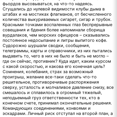
фьордов высовываться, на что-то надеясь.
Сгущались до нулевой видимости клубы дыма в
штабах и на мостиках флагманов, от бесчисленного
количества выкуриваемых сигарет, сигар и трубок.
Красными точками воспаленных глаз беспрерывные
совещания и бдения более напоминали сборища
вурдалаков, чем морских офицеров – сказывались
постоянное недосыпание и литры выпитого кофе.
Судорожно шуршали сводки, сообщения,
телеграммы, карты и справочники, из них пытались
выдавить то, чего в них не было и быть не могло –
где он сейчас, противник? Куда идет, каким курсом
с какой скоростью, и какова его конечная цель?
Сомнения, колебания, страх за возможный
проигрыш, желание все-таки сделать что-то
решительное, противоречивые распоряжения
сверху, усталость и молчаливое давление снизу, все
смешалось и сплавилось в огромный тяжелый,
неподьемный груз ответственности тех, кто в
конечном счете, принимал окончательные решения.
Командующих соединениями, конвоями и
эскадрами. Личный риск отступал на второй план, а