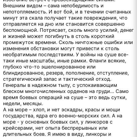
Внешним видом – сама непобедимость и
непотопляемость. И вот бой, и в течении считанных
минут эта скала получает такие повреждения, что
отправляется на дно или становится совершенно
беспомощной. Потрясает, сколь много усилий, денег
и жизней может погибнуть в столь короткий
промежуток времени. Сколь ничтожные ошибки или
изменения обстановки могут привести к столь
необратимым последствиям. У войны на суше все-
таки иные масштабы, иные рамки. Фланги всякие,
глубоко что-то эшелонированное или
блиндированное, резерв, пополнение, отступление,
стратегический запас и тактический отход.
Генералы в надежном тылу, с успокаивающим
блеском многочисленных орденов на груди… Само
время боевых операций на суше – это ведь сутки,
недели, месяцы.
А на море – хлоп, и нет эскадры, красы и мощи
государства, ядра его военно-морских сил. А на
море - у основных боевых сил, у линкоров с
крейсерами, нет опыта беспрерывных или
длительных боев. Я имею в виду, линкоры и