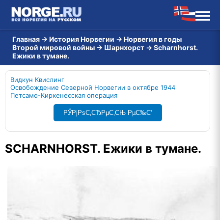
Главная
→
История Норвегии
→
Норвегия в годы
Второй мировой войны
→
Шарнхорст
→
Scharnhorst.
Ежики в тумане.
Видкун Квислинг
Освобождение Северной Норвегии в октябре 1944
Петсамо-Киркенесская операция
РЎРјРѕС‚СЂРµС‚СЊ РµС‰С‘
SCHARNHORST. Ежики в тумане.