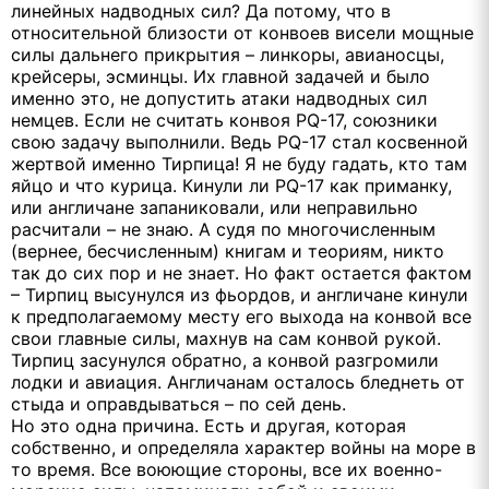
линейных надводных сил? Да потому, что в
относительной близости от конвоев висели мощные
силы дальнего прикрытия – линкоры, авианосцы,
крейсеры, эсминцы. Их главной задачей и было
именно это, не допустить атаки надводных сил
немцев. Если не считать конвоя PQ-17, союзники
свою задачу выполнили. Ведь PQ-17 стал косвенной
жертвой именно Тирпица! Я не буду гадать, кто там
яйцо и что курица. Кинули ли PQ-17 как приманку,
или англичане запаниковали, или неправильно
расчитали – не знаю. А судя по многочисленным
(вернее, бесчисленным) книгам и теориям, никто
так до сих пор и не знает. Но факт остается фактом
– Тирпиц высунулся из фьордов, и англичане кинули
к предполагаемому месту его выхода на конвой все
свои главные силы, махнув на сам конвой рукой.
Тирпиц засунулся обратно, а конвой разгромили
лодки и авиация. Англичанам осталось бледнеть от
стыда и оправдываться – по сей день.
Но это одна причина. Есть и другая, которая
собственно, и определяла характер войны на море в
то время. Все воюющие стороны, все их военно-