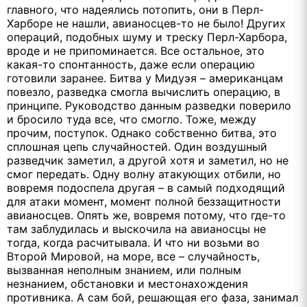
главного, что надеялись потопить, они в Перл-
Харборе не нашли, авианосцев-то не было! Других
операций, подобных шуму и треску Перл-Харбора,
вроде и не припоминается. Все остальное, это
какая-то спонтанность, даже если операцию
готовили заранее. Битва у Мидуэя – американцам
повезло, разведка смогла вычислить операцию, в
принципе. Руководство данным разведки поверило
и бросило туда все, что смогло. Тоже, между
прочим, поступок. Однако собственно битва, это
сплошная цепь случайностей. Один воздушный
разведчик заметил, а другой хотя и заметил, но не
смог передать. Одну волну атакующих отбили, но
вовремя подоспела другая – в самый подходящий
для атаки момент, момент полной беззащитности
авианосцев. Опять же, вовремя потому, что где-то
там заблудилась и выскочила на авианосцы не
тогда, когда расчитывала. И что ни возьми во
Второй Мировой, на море, все – случайность,
вызванная неполным знанием, или полным
незнанием, обстановки и местонахождения
противника. А сам бой, решающая его фаза, занимал