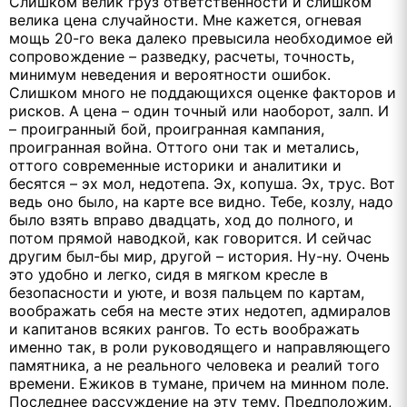
Слишком велик груз ответственности и слишком
велика цена случайности. Мне кажется, огневая
мощь 20-го века далеко превысила необходимое ей
сопровождение – разведку, расчеты, точность,
минимум неведения и вероятности ошибок.
Слишком много не поддающихся оценке факторов и
рисков. А цена – один точный или наоборот, залп. И
– проигранный бой, проигранная кампания,
проигранная война. Оттого они так и метались,
оттого современные историки и аналитики и
бесятся – эх мол, недотепа. Эх, копуша. Эх, трус. Вот
ведь оно было, на карте все видно. Тебе, козлу, надо
было взять вправо двадцать, ход до полного, и
потом прямой наводкой, как говорится. И сейчас
другим был-бы мир, другой – история. Ну-ну. Очень
это удобно и легко, сидя в мягком кресле в
безопасности и уюте, и возя пальцем по картам,
воображать себя на месте этих недотеп, адмиралов
и капитанов всяких рангов. То есть воображать
именно так, в роли руководящего и направляющего
памятника, а не реального человека и реалий того
времени. Ежиков в тумане, причем на минном поле.
Последнее рассуждение на эту тему. Предположим,