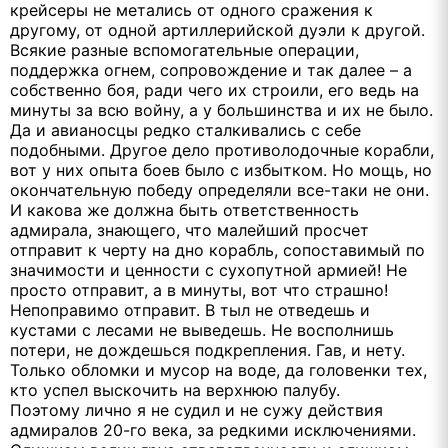
крейсеры не метались от одного сражения к
другому, от одной артиллерийской дуэли к другой.
Всякие разные вспомогательные операции,
поддержка огнем, сопровождение и так далее – а
собственно боя, ради чего их строили, его ведь на
минуты за всю войну, а у большинства и их не было.
Да и авианосцы редко сталкивались с себе
подобными. Другое дело противолодочные корабли,
вот у них опыта боев было с избытком. Но мощь, но
окончательную победу определяли все-таки не они.
И какова же должна быть ответственность
адмирала, знающего, что малейший просчет
отправит к черту на дно корабль, сопоставимый по
значимости и ценности с сухопутной армией! Не
просто отправит, а в минуты, вот что страшно!
Непоправимо отправит. В тыл не отведешь и
кустами с лесами не выведешь. Не восполнишь
потери, не дождешься подкрепления. Гав, и нету.
Только обломки и мусор на воде, да головенки тех,
кто успел выскочить на верхнюю палубу.
Поэтому лично я не судил и не сужу действия
адмиралов 20-го века, за редкими исключениями.