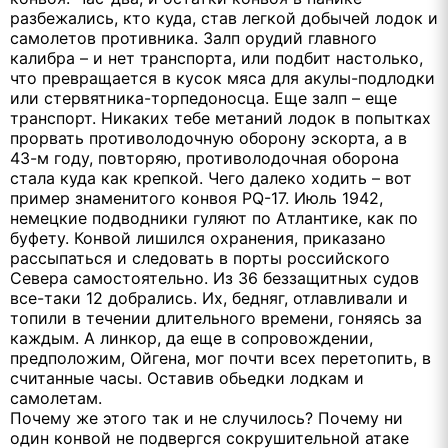
разбежались, кто куда, став легкой добычей лодок и
самолетов противника. Залп орудий главного
калибра – и нет транспорта, или подбит настолько,
что превращается в кусок мяса для акулы-подлодки
или стервятника-торпедоносца. Еще залп – еще
транспорт. Никаких тебе метаний лодок в попытках
прорвать противолодочную оборону эскорта, а в
43-м году, повторяю, противолодочная оборона
стала куда как крепкой. Чего далеко ходить – вот
пример знаменитого конвоя PQ-17. Июль 1942,
немецкие подводники гуляют по Атлантике, как по
буфету. Конвой лишился охранения, приказано
рассыпаться и следовать в порты российского
Севера самостоятельно. Из 36 беззащитных судов
все-таки 12 добрались. Их, бедняг, отлавливали и
топили в течении длительного времени, гоняясь за
каждым. А линкор, да еще в сопровождении,
предположим, Ойгена, мог почти всех перетопить, в
считанные часы. Оставив обьедки лодкам и
самолетам.
Почему же этого так и не случилось? Почему ни
один конвой не подвергся сокрушительной атаке