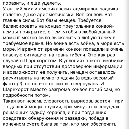
поразить, и еще уцелеть.
У английских и американских адмиралов задачка
полегче. Даже арифметически. Вот конвой. Вот
главные силы. Вот базы немцев. Требуется
балансировать на концах треугольника конвой-
немцы-прикрытие, с тем, чтобы в любой данный
момент можно было выскочить в любую точку в
требуемое время. Но война есть война, а море есть
море. И время от времени конвои попадали в очень
опасную ситуацию, на грань гибели. Это как раз
случай с Шарнхорстом. В условиях такого изобилия
вводных при отсутствии достоверной информации
и возможности ее получить, немцам оставалось
расчитывать на немного удачи (а ведь весомый
фактор!), но она-то от них и отвернулась. И
Шарнхорст вместо разгрома конвоя погиб сам, но
подробности потом.
Такая вот незамысловатость вырисовывается – при
тогдашней мощи оружия, при минутах и секундах,
решающих судьбу корабля, и при тогдашних
средствах обнаружения и разведки, победа в
конечном счете была за тем, кто мог обеспечить