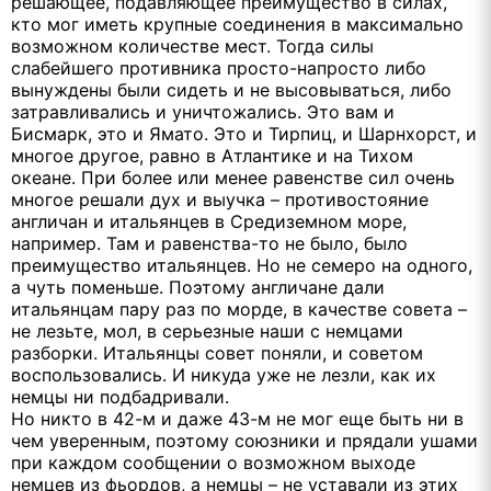
решающее, подавляющее преимущество в силах,
кто мог иметь крупные соединения в максимально
возможном количестве мест. Тогда силы
слабейшего противника просто-напросто либо
вынуждены были сидеть и не высовываться, либо
затравливались и уничтожались. Это вам и
Бисмарк, это и Ямато. Это и Тирпиц, и Шарнхорст, и
многое другое, равно в Атлантике и на Тихом
океане. При более или менее равенстве сил очень
многое решали дух и выучка – противостояние
англичан и итальянцев в Средиземном море,
например. Там и равенства-то не было, было
преимущество итальянцев. Но не семеро на одного,
а чуть поменьше. Поэтому англичане дали
итальянцам пару раз по морде, в качестве совета –
не лезьте, мол, в серьезные наши с немцами
разборки. Итальянцы совет поняли, и советом
воспользовались. И никуда уже не лезли, как их
немцы ни подбадривали.
Но никто в 42-м и даже 43-м не мог еще быть ни в
чем уверенным, поэтому союзники и прядали ушами
при каждом сообщении о возможном выходе
немцев из фьордов, а немцы – не уставали из этих