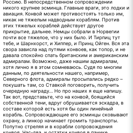
Россию. В непосредственном сопровождении
никого крупнее эсминца. Главные враги, это лодки и
авиация. Конвой может противостоять только им,
никак не тяжелым надводным кораблям. Против
этих тяжелых кораблей действует другое
прикрытие, дальнее. Немцы собрали в Норвегии
почти все тяжелое, что у них было. И Тирпиц тут
тебе, и Шарнхорст, и Хиппер, и Принц Ойген. Вся эта
свора зависла над путями конвоев, как топор, и не
давала спокойно спать британским и американским
адмиралам. Возможно, даже нашим адмиралам,
хотя лично я в этом сомневаюсь. Судя по многим
данным, по деятельности нашего, например,
Северного флота, адмиралы просыпались редко –
покушать там, со Ставкой поговорить, получить
очередную награду… Но про наших я еще напишу.
Так вот, представьте, что на конвой, боящийся
собственной тени, вдруг обрушивается эскадра, в
составе которой есть хотя бы один линейный
корабль. Сопровождающие его эсминцы сковывают
охрану, а линкор начинает громить транспорты.
Попутно стреляя и в корабли сопровождения
конвоя. Час-два, и остатки конвоя в панике