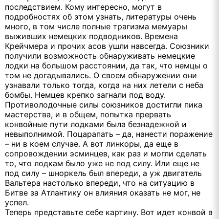
последствием. Кому интересно, могут в
подробностях об этом узнать, литературы очень
много, в том числе полные трагизма мемуары
выживших немецких подводников. Времена
Крейчмера и прочих асов ушли навсегда. Союзники
получили возможность обнаруживать немецкие
лодки на большом расстоянии, да так, что немцы о
том не догадывались. О своем обнаружении они
узнавали только тогда, когда на них летели с неба
бомбы. Немцев крепко загнали под воду.
Противолодочные силы союзников достигли пика
мастерства, и в общем, попытка прервать
конвойные пути лодками была безнадежной и
невыполнимой. Поцарапать – да, нанести поражение
– ни в коем случае. А вот линкоры, да еще в
сопровождении эсминцев, как раз и могли сделать
то, что лодкам было уже не под силу. Или еще не
под силу – шноркель был впереди, а уж двигатель
Вальтера настолько впереди, что на ситуацию в
Битве за Атлантику он влияния оказать не мог, не
успел.
Теперь представьте себе картину. Вот идет конвой в