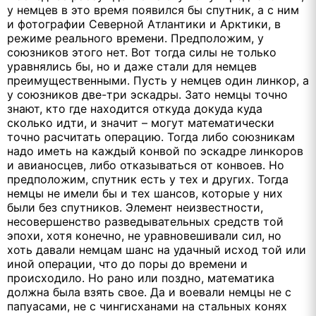
у немцев в это время появился бы спутник, а с ним
и фотографии Северной Атлантики и Арктики, в
режиме реального времени. Предположим, у
союзников этого нет. Вот тогда силы не только
уравнялись бы, но и даже стали для немцев
преимущественными. Пусть у немцев один линкор, а
у союзников две-три эскадры. Зато немцы точно
знают, кто где находится откуда докуда куда
сколько идти, и значит – могут математически
точно расчитать операцию. Тогда либо союзникам
надо иметь на каждый конвой по эскадре линкоров
и авианосцев, либо отказываться от конвоев. Но
предположим, спутник есть у тех и других. Тогда
немцы не имели бы и тех шансов, которые у них
были без спутников. Элемент неизвестности,
несовершенство разведывательных средств той
эпохи, хотя конечно, не уравновешивали сил, но
хоть давали немцам шанс на удачный исход той или
иной операции, что до поры до времени и
происходило. Но рано или поздно, математика
должна была взять свое. Да и воевали немцы не с
папуасами, не с чингисханами на стальных конях