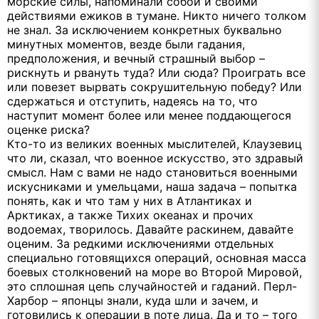
морские силы, напоминали собой и своими
действиями ежиков в тумане. Никто ничего толком
не знал. За исключением конкретных буквально
минутных моментов, везде были гадания,
предположения, и вечный страшный выбор –
рискнуть и рвануть туда? Или сюда? Проиграть все
или повезет вырвать сокрушительную победу? Или
сдержаться и отступить, надеясь на то, что
наступит момент более или менее поддающегося
оценке риска?
Кто-то из великих военных мыслителей, Клаузевиц
что ли, сказал, что военное искусство, это здравый
смысл. Нам с вами не надо становиться военными
искусниками и умельцами, наша задача – попытка
понять, как и что там у них в Атлантиках и
Арктиках, а также Тихих океанах и прочих
водоемах, творилось. Давайте раскинем, давайте
оценим. За редкими исключениями отдельных
специально готовящихся операций, основная масса
боевых столкновений на море во Второй Мировой,
это сплошная цепь случайностей и гаданий. Перл-
Харбор – японцы знали, куда шли и зачем, и
готовились к операции в поте лица. Да и то – того