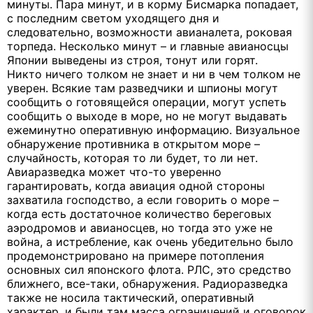
минуты. Пара минут, и в корму Бисмарка попадает,
с последним светом уходящего дня и
следовательно, возможности авианалета, роковая
торпеда. Несколько минут – и главные авианосцы
Японии выведены из строя, тонут или горят.
Никто ничего толком не знает и ни в чем толком не
уверен. Всякие там разведчики и шпионы могут
сообщить о готовящейся операции, могут успеть
сообщить о выходе в море, но не могут выдавать
ежеминутно оперативную информацию. Визуальное
обнаружение противника в открытом море –
случайность, которая то ли будет, то ли нет.
Авиаразведка может что-то уверенно
гарантировать, когда авиация одной стороны
захватила господство, а если говорить о море –
когда есть достаточное количество береговых
аэродромов и авианосцев, но тогда это уже не
война, а истребление, как очень убедительно было
продемонстрировано на примере потопления
основных сил японского флота. РЛС, это средство
ближнего, все-таки, обнаружения. Радиоразведка
также не носила тактический, оперативный
характер, и были там масса ограничений и оговорок