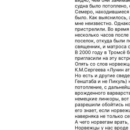
видно, чем они занимаю
судна было потоплено, 
Семеро, находившиеся 
было. Как выяснилось, 
мне неизвестно. Однако
пристрелили. Во время 
несколько часов после 
поселок, откуда были 
священник, и матроса 
В 2000 году в Тромсё 
пригласили на эту встр
Опять со слов норвежце
К.М.Сергеева «Лунин ат
Но есть и другие свед
Генштаба и не Пикуль)
потопление, с дальнейш
врожденного варварства
немецкие линкоры, вот
разрешили обойтись но
его знает, если норвеж
наверняка не только с
А чего норвегам врать,
Норвежцы у нас вроде 