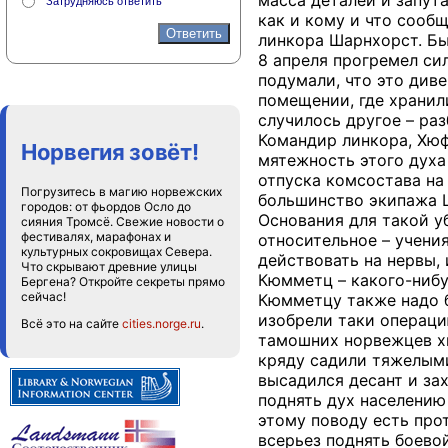
масса деталей и запут
Затрудняюсь ответить
как и кому и что сообщ
линкора Шарнхорст. Бы
8 апреля прогремел си
подумали, что это див
помещении, где хранил
случилось другое – раз
Командир линкора, Хюф
Норвегия зовёт!
мятежность этого духа
отпуска комсостава на 
Погрузитесь в магию норвежских
большинство экипажа Ш
городов: от фьордов Осло до
Основания для такой уб
сияния Тромсё. Свежие новости о
фестивалях, марафонах и
относительное – учени
культурных сокровищах Севера.
действовать на нервы,
Что скрывают древние улицы
Кюмметц – какого-нибу
Бергена? Откройте секреты прямо
сейчас!
Кюмметцу также надо бы
изобрели таки операци
Всё это на сайте
cities.norge.ru
.
тамошних норвежцев хв
кряду садили тяжелыми
высадился десант и зах
поднять дух населению
этому поводу есть про
всерьез поднять боевой