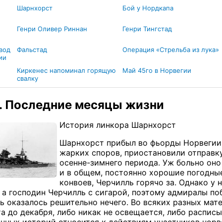
Шарнхорст
Бой у Нордкапа
Генри Оливер Риннан
Генри Тингстад
ывод
Фальстад
Операция «Стрельба из лука»
ии
Киркенес напоминал горящую
Май 45го в Норвегии
свалку
 Последние месяцы жизни
История линкора Шарнхорст
Шарнхорст прибыл во фьорды Норвегии в
жарких споров, приостановили отправк
осенне-зимнего периода. Уж больно оно
и в общем, постоянно хорошие погодные
конвоев, Черчилль горячо за. Однако у 
 а господин Черчилль с сигарой, поэтому адмиралы по
ть оказалось решительно нечего. Во всяких разных мат
та до декабря, либо никак не освещается, либо распис