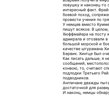
вовремя получить инфо
ловушку и наконец-то 
интересный факт. Фрей
боевой поход, сопряже
провести учения по гр
У немцев вместо Кумме
пишут всякое. В целом,
Хюффмайера на посту к
адмирала и отозвали в 
большой морской и бое
качестве штурамана Хи
Бервик. Хинтце был оч
Как писать дальше, я н
сообщений, местополож
конвою, то, считают с
подлодки Третьего Рей
подводников.
Англичане дважды пыта
достаточной для разве
И наконц, немцы обна