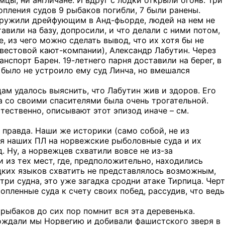
мцы, ни англичане. И вдруг с лодки открыли огонь. Три
опления судов 9 рыбаков погибли, 7 были ранены.
наружили дрейфующим в Анд-фьорде, людей на нем не
авили на базу, допросили, и что делали с ними потом,
, из чего можно сделать вывод, что их хотя бы не
(вестовой кают-компании), Александр Лабутин. Через
нспорт Барен. 19-летнего парня доставили на берег, в
 было не устроило ему суд Линча, но вмешался
ам удалось выяснить, что Лабутин жив и здоров. Его
на со своими спасителями была очень трогательной.
тественно, описывают этот эпизод иначе – см.
правда. Наши же историки (само собой, не из
я наших ПЛ на норвежские рыболовные суда и их
 Ну, а норвежцев схватили вовсе не из-за
 из тех мест, где, предположительно, находились
ецких языков схватить не представлялось возможным,
ри судна, это уже загадка сродни атаке Тирпица. Черт
опленные суда к счету своих побед, рассудив, что ведь
 рыбаков до сих пор помнит вся эта деревенька.
бождали мы Норвегию и добивали фашистского зверя в