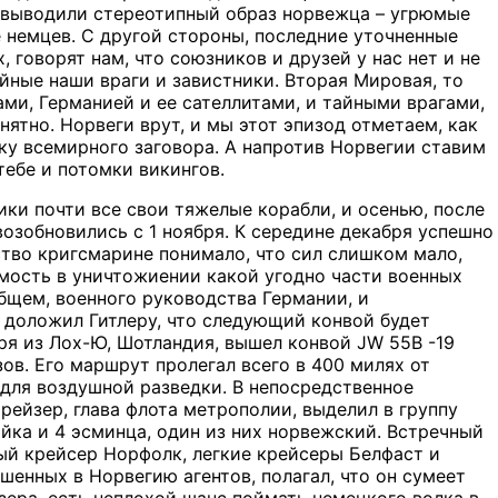
е выводили стереотипный образ норвежца – угрюмые
 немцев. С другой стороны, последние уточненные
говорят нам, что союзников и друзей у нас нет и не
йные наши враги и завистники. Вторая Мировая, то
ми, Германией и ее сателлитами, и тайными врагами,
ятно. Норвеги врут, и мы этот эпизод отметаем, как
у всемирного заговора. А напротив Норвегии ставим
тебе и потомки викингов.
ки почти все свои тяжелые корабли, и осенью, после
озобновились с 1 ноября. К середине декабря успешно
ство кригсмарине понимало, что сил слишком мало,
имость в уничтожиении какой угодно части военных
общем, военного руководства Германии, и
 доложил Гитлеру, что следующий конвой будет
ря из Лох-Ю, Шотландия, вышел конвой JW 55B -19
ов. Его маршрут пролегал всего в 400 милях от
для воздушной разведки. В непосредственное
рейзер, глава флота метрополии, выделил в группу
йка и 4 эсминца, один из них норвежский. Встречный
ый крейсер Норфолк, легкие крейсеры Белфаст и
енных в Норвегию агентов, полагал, что он сумеет