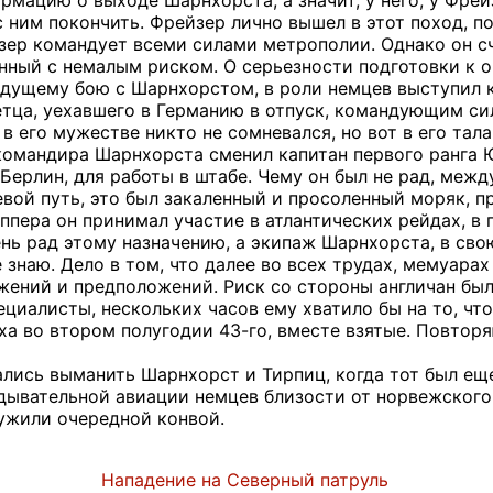
рмацию о выходе Шарнхорста, а значит, у него, у Фрей
с ним покончить. Фрейзер лично вышел в этот поход, п
зер командует всеми силами метрополии. Однако он сч
нный с немалым риском. О серьезности подготовки к оп
ядущему бою с Шарнхорстом, в роли немцев выступил 
тца, уехавшего в Германию в отпуск, командующим си
 в его мужестве никто не сомневался, но вот в его тал
омандира Шарнхорста сменил капитан первого ранга 
Берлин, для работы в штабе. Чему он был не рад, межд
вой путь, это был закаленный и просоленный моряк, п
ппера он принимал участие в атлантических рейдах, в
ень рад этому назначению, а экипаж Шарнхорста, в сво
е знаю. Дело в том, что далее во всех трудах, мемуар
ений и предположений. Риск со стороны англичан был
пециалисты, нескольких часов ему хватило бы на то, ч
ха во втором полугодии 43-го, вместе взятые. Повторя
лись выманить Шарнхорст и Тирпиц, когда тот был еще
дывательной авиации немцев близости от норвежского
ружили очередной конвой.
Нападение на Северный патруль