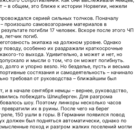
вежского Сопротивления. Как они выслеживали немцев,
ют – в общем, это ближе к истории Норвегии, нежели
опровождался серией сильных толчков. Поначалу
т – произошло самовозгорание материалов в
результате погибли 17 человек. Вскоре после этого ЧП
, летчик погиб.
оеготовность экипажа на должном уровне. Однако
у поводу, особенно их раздражали краткосрочные
какого-то выхода. Удивительно, а может и нет, но
опускало и мысли о том, что он может погибнуть.
, долго и упорно везло. Но безделье, пусть и весьма
спортивные состязания и самодеятельность – начинало
льно требовал от руководства – ближайшим был
, и в начале сентября немцы – вернее, руководство,
авились побеждать Шпицберген. Для разгрома
бовалось шоу. Поэтому линкоры несколько часов
превратили их в руины. После чего на берег
треле, 150 ушли в горы. В Германии появился повод
дух должен был подняться автоматически, однако по
ссмысленные поход и разгром жалких поселений могли