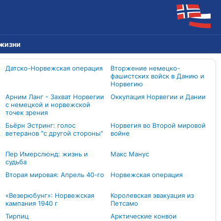
 жизни
Датско-Норвежская операция
Вторжение немецко-
фашистских войск в Данию и
Норвегию
Арним Ланг - Захват Норвегии
Оккупация Норвегии и Дании
с немецкой и норвежской
точек зрения
Бьёрн Эстринг: голос
Норвегия во Второй мировой
ветеранов "с другой стороны"
войне
Пер Имерслюнд: жизнь и
Макс Манус
судьба
Вторая мировая: Апрель 40-го
Норвежская операция
«Везерюбунг»: Норвежская
Королевская эвакуация из
кампания 1940 г
Петсамо
Тирпиц
Арктические конвои