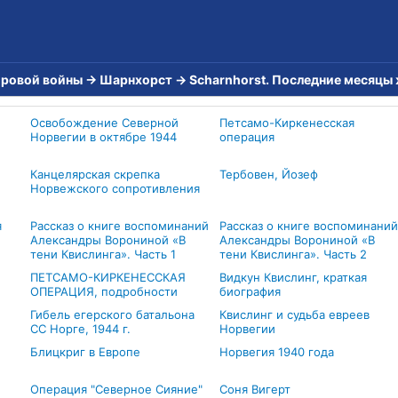
ировой войны
→
Шарнхорст
→
Scharnhorst. Последние месяцы
Освобождение Северной
Петсамо-Киркенесская
Норвегии в октябре 1944
операция
Канцелярская скрепка
Тербовен, Йозеф
Норвежского сопротивления
я
Рассказ о книге воспоминаний
Рассказ о книге воспоминаний
Александры Ворониной «В
Александры Ворониной «В
тени Квислинга». Часть 1
тени Квислинга». Часть 2
ПЕТСАМО-КИРКЕНЕССКАЯ
Видкун Квислинг, краткая
ОПЕРАЦИЯ, подробности
биография
Гибель егерского батальона
Квислинг и судьба евреев
СС Норге, 1944 г.
Норвегии
Блицкриг в Европе
Норвегия 1940 года
Операция "Северное Сияние"
Соня Вигерт