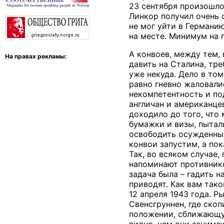
23 сентября произошло
Линкор получил очень 
не мог уйти в Германи
на месте. Минимум на 
А конвоев, между тем,
На правах рекламы:
давить на Сталина, тр
уже некуда. Дело в том
равно гневно жаловали
некомпетентность и по
англичан и американце
доходило до того, что
бумажки и визы, пытали
освободить осужденных
конвои запустим, а пок
Так, во всяком случае,
напоминают противнико
задача была – гадить 
приводят. Как вам так
12 апреля 1943 года. 
Свенсгруннен, где ско
положении, сближающую