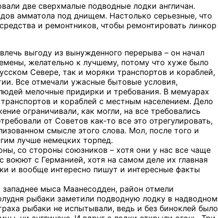
овали две сверхмалые подводные лодки англичан.
ядов амматола под днищем. Настолько серьезные, что
 средства и ремонтников, чтобы ремонтировать линкор
звлечь выгоду из вынужденного перерыва – он начал
ремены, желательно к лучшему, потому что хуже было
русском Севере, так и моряки транспортов и кораблей,
ии. Все отмечали ужасные бытовые условия,
людей мелочные придирки и требования. В мемуарах
 транспортов и кораблей с местным населением. Дело
ение ограничивали, как могли, на все требовались
требовали от Советов как-то все это отрегулировать,
изованном смысле этого слова. Мол, после того и
огим лучше немецких торпед.
оны, со стороны союзников – хотя они у нас все чаще
 воюют с Германией, хотя на самом деле их главная
ики и вообще интересно пишут и интересные факты
х западнее мыса Маанесодден, район отмели
полудня рыбаки заметили подводную лодку в надводном
траха рыбаки не испытывали, ведь и без биноклей было