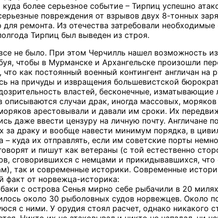
 куда более серьезное событие – Тирпиц успешно атак
серьезные повреждения от взрывов двух 8-тонных зар
ю для ремонта. Из отечества затребовали необходимые
полгода Тирпиц был выведен из строя.
 все не было. При этом Черчилль нашел возможность и
ебуя, чтобы в Мурманске и Архангельске произошли пе
, что как постоянный военный контингент англичан на 
сь на причуды и извращения большевистской бюрократ
дозрительность властей, бесконечные, изматывающие 
в описываются случаи драк, иногда массовых, моряков
 моряков арестовывали и давали им сроки. Их передвиж
сь даже ввести цензуру на личную почту. Англичане по
 за драку и вообще навести минимум порядка, в цивил
а – куда их отправлять, если им советские порты немн
 говорят и пишут как ветераны (с той естественно стор
в, сговорившихся с немцами и прикидывавшихся, что с
нам), так и современные историки. Современные истор
ой факт от норвежца-историка:
Рыбаки с острова Сенья мирно себе рыбачили в 20 миля
пилось около 30 рыболовных судов норвежцев. Около 
ся с ними. У орудия стоял расчет, однако никакого с