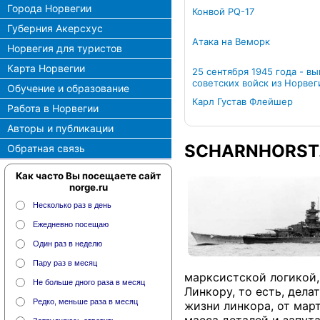
Города Норвегии
Конвой PQ-17
Губерния Акерсхус
Атака на Веморк
Норвегия для туристов
Карта Норвегии
25 сентября 1945 года - в
советских войск из Норвег
Обучение и образование
Карл Густав Флейшер
Работа в Норвегии
Авторы и публикации
SCHARNHORST.
Обратная связь
Как часто Вы посещаете сайт
norge.ru
Несколько раз в день
Ежедневно посещаю
Один раз в неделю
Пару раз в месяц
марксистской логикой,
Не больше дного раза в месяц
Линкору, то есть, дела
Редко, меньше раза в месяц
жизни линкора, от мар