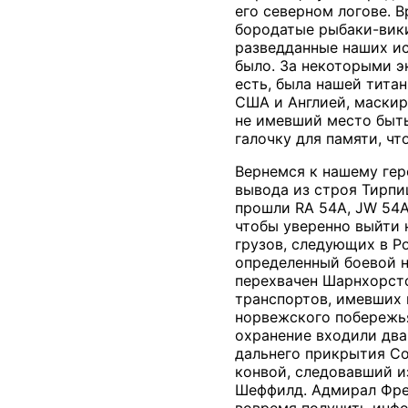
его северном логове. 
бородатые рыбаки-вики
разведданные наших ис
было. За некоторыми э
есть, была нашей тита
США и Англией, маскир
не имевший место быть
галочку для памяти, чт
Вернемся к нашему гер
вывода из строя Тирпи
прошли RA 54A, JW 54A
чтобы уверенно выйти 
грузов, следующих в Р
определенный боевой н
перехвачен Шарнхорсто
транспортов, имевших 
норвежского побережья
охранение входили два
дальнего прикрытия Со
конвой, следовавший и
Шеффилд. Адмирал Фрей