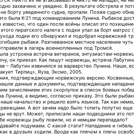
тся. Никто их не атаковывал и никто не нападал, ни не
одно захвачено и уведено. В результате обстрела и пот
на борту уведенного судна, пропали. Позже судно об
это была К-21 под командованием Лунина. Рыбаков дост
 известно, что один после войны описал это похищение
этого пиратского налета с лодки упал за борт матрос 
ухода лодки его обнаружил и подобрал норвежский тра
погибшие рыбаки. Разгневанное местное население чуть
отправили в лагерь военнопленных под Тромсё.
была устроена встреча ветеранов, энтузиастам-норвежц
ечу, он приехал. Как пишут норвежцы, встреча Лабути
в – Лабутин извинялся за варварство Лунина. Наши, ес
акует Тирпиц», Яуза, Эксмо, 2005.
ения, подтверждающие норвежскую версию. Косвенные, 
 нашли данные и документы, подтверждающие нападени
им зачислением этих скорлупок в список боевых побед.
 Лунина, а видимо, согласно приказу. Это были рыбаки
 наше начальство и решило взять языков. Так как нем
рвежцами. А вот зачем надо было топить попутно еще т
цы не врут. Может, приписали наши подводники это пот
ебе норвежцы рыбу ловили, но и немцам перепадало?
 давайте подумаем. С какой стати? Нападение и гибель
как в друзьях ходили. Вроде как плечом к плечу осво