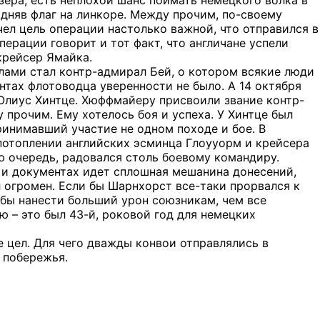
зера, есть неплохой шанс поймать немецкого волка в
одняв флаг на линкоре. Между прочим, по-своему
ел цель операции настолько важной, что отправился в
ерации говорит и тот факт, что англичане успели
крейсер Ямайка.
лами стал контр-адмирал Бей, о котором всякие люди
антах флотоводца уверенности не было. А 14 октября
Юлиус Хинтце. Хюффмайеру присвоили звание контр-
у прочим. Ему хотелось боя и успеха. У Хинтце был
ринимавший участие не одном походе и бое. В
 потоплении английских эсминца Глоууорм и крейсера
ю очередь, радовался столь боевому командиру.
ах и документах идет сплошная мешанина донесений,
 огромен. Если бы Шарнхорст все-таки прорвался к
тобы нанести больший урон союзникам, чем все
ю – это был 43-й, роковой год для немецких
 цел. Для чего дважды конвои отправлялись в
 побережья.