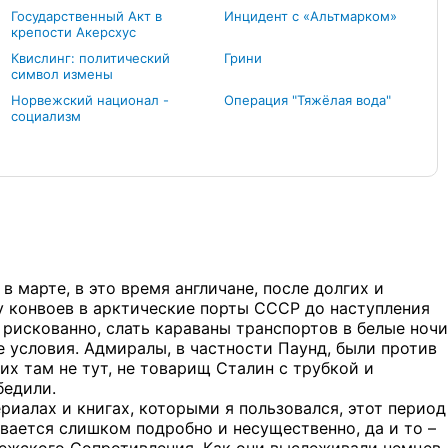
Государственный Акт в
Инцидент с «Альтмарком»
крепости Акерсхус
Квислинг: политический
Грини
символ измены
Норвежский национал -
Операция "Тяжёлая вода"
социализм
 марте, в это время англичане, после долгих и
у конвоев в арктические порты СССР до наступления
 рискованно, слать караваны транспортов в белые ночи
 условия. Адмиралы, в частности Паунд, были против
них там не тут, не товарищ Сталин с трубкой и
бедили.
ериалах и книгах, которыми я пользовался, этот период
ывается слишком подробно и несущественно, да и то –