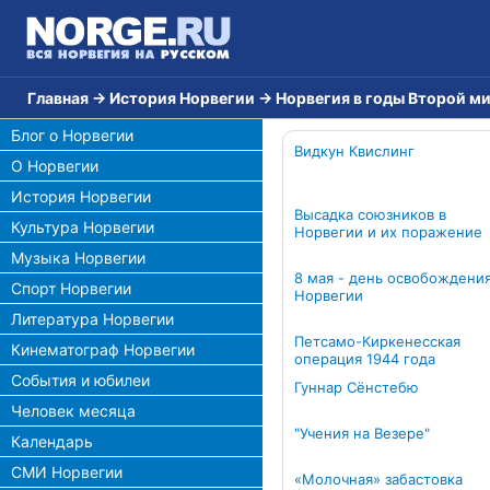
Главная
→
История Норвегии
→
Норвегия в годы Второй м
Блог о Норвегии
Видкун Квислинг
О Норвегии
История Норвегии
Высадка союзников в
Культура Норвегии
Норвегии и их поражение
Музыка Норвегии
8 мая - день освобождени
Спорт Норвегии
Норвегии
Литература Норвегии
Петсамо-Киркенесская
Кинематограф Норвегии
операция 1944 года
События и юбилеи
Гуннар Сёнстебю
Человек месяца
"Учения на Везере"
Календарь
СМИ Норвегии
«Молочная» забастовка