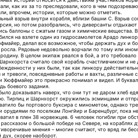
анных историй относится к действиям участников нор
али, как их за то преследовали, кого в чем подозрева
ли, впрочем, истории, которые можно отметить.
льный взрыв внутри корабля, вблизи башни С. Взрыв с
ерсия, но потом разобрались, что диверсанты отдыхаю
ись баллоны с сжатым газом и химические вещества. В 
бился на взлете один из гидросамолетов Арадо линкора
фмайер, делал все возможное, чтобы держать дух и б
 росла. Рядовые недовольно ворчали по тому или ином
родину. В целом экипаж рвался в бой, а это требовало 
арнхорста считало свой корабль счастливчиком и не д
ежденности у них были, так как линкору действительно
я и тревоги, повседневные работы и вахты, различные 
 и Хюффмайер это прекрасно понимал и видел. И буква
дь боевого задания.
ло доказывать наверх, что они тут не даром хлеб едят
ю. Тирпиц и Шарнхорст окружились эсминцами и отпр
атило бы портового буксира с минометом, однако тре
 орудиями по поселкам Лонгйир и Баренцбург, пока не 
ватил в плен 38 норвежцев. 6 человек погибли при обс
 рассказом о большой победе на Севере, на кораблях 
тиворечивые мнения – многие считают, что вряд ли бе
 дух, скорее наоборот.