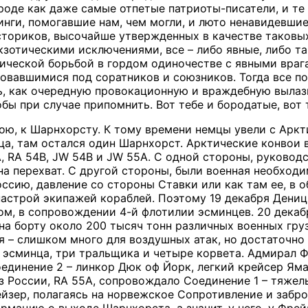
Вроде как даже самые отпетые патриоты-писатели, и т
нги, помогавшие нам, чем могли, и люто ненавидевшие
ториков, высочайше утвержденных в качестве таковых, 
кзотическими исключениями, все – либо явные, либо та
нической борьбой в гордом одиночестве с явными врага
овавшимися под соратников и союзников. Тогда все пон
, как очередную провокационную и враждебную вылазк
обы при случае припомнить. Вот тебе и бородатые, вот 
ою, к Шарнхорсту. К тому времени немцы увели с Аркти
ца, там остался один Шарнхорст. Арктические конвои в
, RA 54B, JW 54B и JW 55A. С одной стороны, руковод
на перехват. С другой стороны, были военная необход
оссию, давление со стороны Ставки или как там ее, в 
астрой экипажей кораблей. Поэтому 19 декабря Дениц
м, в сопровождении 4-й флотилии эсминцев. 20 декаб
на борту около 200 тысяч тонн различных военных груз
 – слишком много для воздушных атак, но достаточно 
 эсминца, три тральщика и четыре корвета. Адмирал Ф
единение 2 – линкор Дюк оф Йорк, легкий крейсер Яма
з России, RA 55A, сопровождало Соединение 1 – тяжел
зер, полагаясь на норвежское Сопротивление и заброш