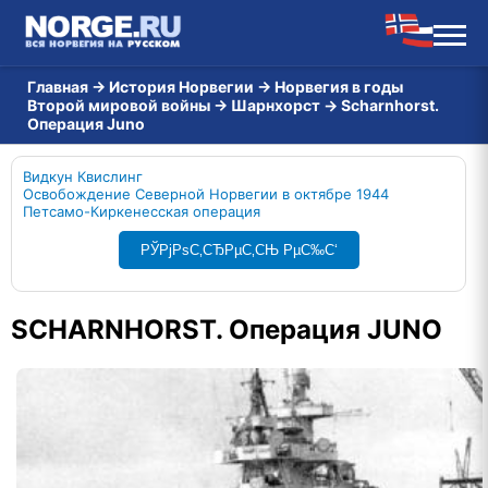
Главная
→
История Норвегии
→
Норвегия в годы
Второй мировой войны
→
Шарнхорст
→
Scharnhorst.
Операция Juno
Видкун Квислинг
Освобождение Северной Норвегии в октябре 1944
Петсамо-Киркенесская операция
РЎРјРѕС‚СЂРµС‚СЊ РµС‰С‘
SCHARNHORST. Операция JUNO