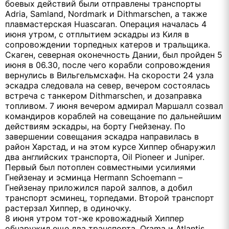
боевых действий были отправлены транспорты
Adria, Samland, Nordmark и Dithmarschen, а также
плавмастерская Huascaran. Операция началась 4
июня утром, с отплытием эскадры из Киля в
сопровождении торпедных катеров и тральщика.
Скаген, северная оконечность Дании, был пройден 5
июня в 06.30, после чего корабли сопровождения
вернулись в Вильгельмсхафн. На скорости 24 узла
эскадра следовала на север, вечером состоялась
встреча с танкером Dithmarschen, и дозаправка
топливом. 7 июня вечером адмирал Маршалл созвал
командиров кораблей на совещание по дальнейшим
действиям эскадры, на борту Гнейзенау. По
завершении совещания эскадра направилась в
район Харстад, и на этом курсе Хиппер обнаружил
два английских транспорта, Oil Pioneer и Juniper.
Первый был потоплен совместными усилиями
Гнейзенау и эсминца Hermann Schoemann –
Гнейзенау приложился парой залпов, а добил
транспорт эсминец, торпедами. Второй транспорт
растерзал Хиппер, в одиночку.
8 июня утром тот-же кровожадный Хиппер
обнаружил еще два транспорта, Orama и Atlantis.