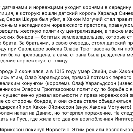
датчанами и норвежцами уходит корнями в середину X
лиция, в которую вошли датский король Харальд Синезу
ьд Серая Шкура был убит, а Хакон Могучий стал правит
конным наследником норвежского престола, правнуком
роводить жесткую политику централизации, а также ма
ских бондов — богатых землевладельцев, которые ста
го брата. За братьями, в свою очередь, стоял датский
оду при Свольдере войска Олафа Трюггвасона были поб
ии была прекращена, а сама страна была разделена м
адение норвежскую столицу.
ородый скончался, а в 1015 году умер Свейн, сын Хако
ись этим, Олаф Харальдссон, прямой потомок первого 
 великим конунгом (королем). Олаф Харальдссон (изв
енником Олафом Трюггвасоном политику по борьбе с я
н существенно урезал вольности и права норвежской з
е со стороны бондов, и они снова стали объединяться
дирский ярл Хакон Эйрикссон (внук Хакона Могучего) и
олем напал на Данию, но потерпел поражение. На сле
ть на Русь, где жила его давняя возлюбленная Ингигер
 Эйрикссон покинул Норвегию. Этим решили воспользова