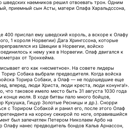
ью шведских наемников решил отвоевать трон. Одним
ый, приемный сын Асты, матери Олафа Харальдссона,
е 400 прислал ему шведский король, а вскоре к Олафу
го, 1 короля Норвегии) Дага Хрингссона, которые
переправлялся из Швеции в Норвегии, войско
оединилось к нему уже в Норвегии. Олаф двигался к
лометрах от Тронхейма.
писывает его как «несметное». На совете лидеры
и Торир Собака выбрали предводителя. Когда войска
 войска Торира Собаки, а Олаф — не подошедшие еще
ед, вперед, люди Христа, люди креста, люди конунга!».
, что таковое имело место быть 31 августа 1030 года
ом конце июля. В ходе битвы пало много бойцов,
р Кукушка, Гицур Золотые Ресницы и др.). Снорри
ся с Ториром Собакой и ранил его, после этого Олаф
претендента на корону секирой по ноге, оправившийся
омент был запечатлен Петером Николаем Арбо на
р Олафу нанес предводитель бондов Кальв Арнассон,