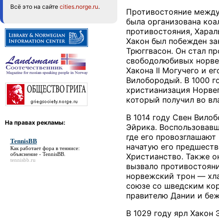
Всё это на сайте
cities.norge.ru
.
Противостояние между 
была организована коа
противостояния, Харал
Хакон был побежден за
Трюггвасон. Он стал п
свободолюбивых норвеж
Хакона II Могучего и е
Вилобородый. В 1000 г
христианизация Норвег
который получил во вл
В 1014 году Свен Вилоб
На правах рекламы:
Эйрика. Воспользовавш
где его провозглашают
TennisBB
начатую его предшеств
Как работает фора в теннисе:
объяснение -
TennisBB
.
Христианство. Также о
tennisbb.ru
вызвало противостояни
норвежский трон — хла
союзе со шведским кор
правителю Дании и бежа
В 1029 году ярл Хакон