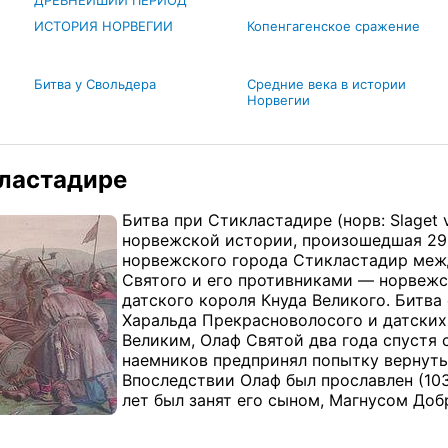
ДРЕВНЕЙШИЙ ПЕРИОД
ИСТОРИЯ НОРВЕГИИ
Копенгагенское сражение
Битва у Свольдера
Средние века в истории
Норвегии
кластадире
Битва при Стикластадире
(норв: Slaget
норвежской истории, произошедшая 29 и
норвежского города Стикластадир межд
Святого и его противниками — норвеж
датского короля Кнуда Великого. Битв
Харальда Прекрасноволосого и датских
Великим, Олаф Святой два года спустя
наемников предпринял попытку вернуть 
Впоследствии Олаф был прославлен (1031
лет был занят его сыном, Магнусом Доб