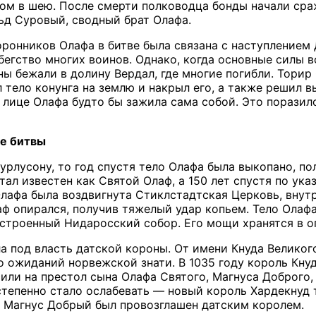
ом в шею. После смерти полководца бонды начали сраж
ьд Суровый, сводный брат Олафа.
ронников Олафа в битве была связана с наступлением Д
 бегство многих воинов. Однако, когда основные силы 
ны бежали в долину Вердал, где многие погибли. Торир
 тело конунга на землю и накрыл его, а также решил в
а лице Олафа будто бы зажила сама собой. Это поразил
ие битвы
рлусону, то год спустя тело Олафа была выкопано, по
тал известен как Святой Олаф, а 150 лет спустя по у
Олафа была воздвигнута Стиклстадтская Церковь, внут
аф опирался, получив тяжелый удар копьем. Тело Олаф
построенный Нидаросский собор. Его мощи хранятся в 
а под власть датской короны. От имени Кнуда Великого
о ожиданий норвежской знати. В 1035 году король Кнуд
сили на престол сына Олафа Святого, Магнуса Доброго
тепенно стало ослабевать — новый король Хардекнуд т
ду Магнус Добрый был провозглашен датским королем.