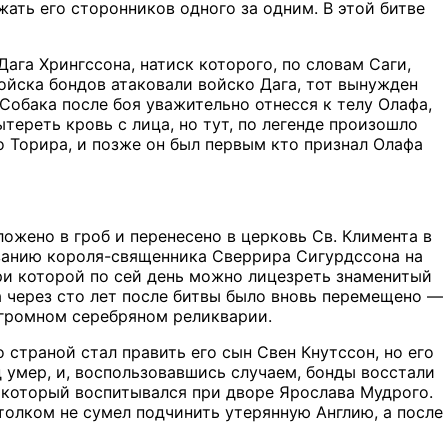
ать его сторонников одного за одним. В этой битве
ага Хрингссона, натиск которого, по словам Саги,
войска бондов атаковали войско Дага, тот вынужден
 Собака после боя уважительно отнесся к телу Олафа,
ытереть кровь с лица, но тут, по легенде произошло
о Торира, и позже он был первым кто признал Олафа
ложено в гроб и перенесено в церковь Св. Климента в
казанию короля-священника Сверрира Сигурдссона на
ри которой по сей день можно лицезреть знаменитый
а через сто лет после битвы было вновь перемещено —
огромном серебряном реликварии.
 страной стал править его сын Свен Кнутссон, но его
 умер, и, воспользовавшись случаем, бонды восстали
, который воспитывался при дворе Ярослава Мудрого.
олком не сумел подчинить утерянную Англию, а после