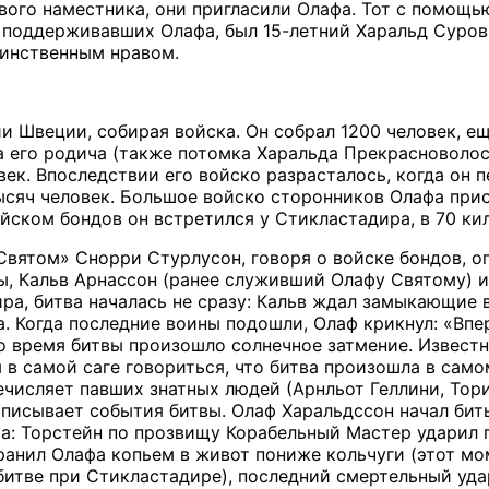
вого наместника, они пригласили Олафа. Тот с помощ
 поддерживавших Олафа, был 15-летний Харальд Суров
оинственным нравом.
и Швеции, собирая войска. Он собрал 1200 человек, ещ
 его родича (также потомка Харальда Прекрасноволосо
век. Впоследствии его войско разрасталось, когда он 
ысяч человек. Большое войско сторонников Олафа прис
ойском бондов он встретился у Стикластадира, в 70 ки
Святом» Снорри Стурлусон, говоря о войске бондов, о
ты, Кальв Арнассон (ранее служивший Олафу Святому) 
ра, битва началась не сразу: Кальв ждал замыкающие
. Когда последние воины подошли, Олаф крикнул: «Впер
о время битвы произошло солнечное затмение. Известно
я в самой саге говориться, что битва произошла в сам
числяет павших знатных людей (Арнльот Геллини, Тори
писывает события битвы. Олаф Харальдссон начал бить
ра: Торстейн по прозвищу Корабельный Мастер ударил 
ранил Олафа копьем в живот пониже кольчуги (этот м
битве при Стикластадире), последний смертельный уда