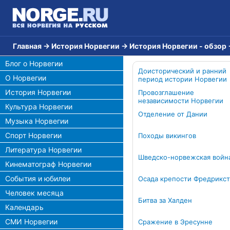
Главная
→
История Норвегии
→
История Норвегии - обзор
Блог о Норвегии
Доисторический и ранний
О Норвегии
период истории Норвегии
История Норвегии
Провозглашение
независимости Норвегии
Культура Норвегии
Отделение от Дании
Музыка Норвегии
Спорт Норвегии
Походы викингов
Литература Норвегии
Шведско-норвежская войн
Кинематограф Норвегии
События и юбилеи
Осада крепости Фредрикс
Человек месяца
Битва за Халден
Календарь
СМИ Норвегии
Сражение в Эресунне