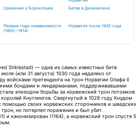
Норвегии
Сражение у Борнхольма
Битва в Дюнекилене
Первые годы независимости
Норвегия после 1945 года
(1905—1914)
 ved Stiklestad) — одна из самых известных битв
юля (или 31 августа) 1030 года недалеко от
у войсками претендента на трон Норвегии Олафа II
скими бондами и лендерманами, поддерживавшими
а стала эпизодом борьбы за норвежский трон потомков
 королей Кнутлингов. Свергнутый в 1028 году Кнудом
 с помощью своих норвежских сторонников и шведских
трон, но потерпел поражение и был убит.
) и канонизирован (1164), а норвежский трон спустя 5
рым.