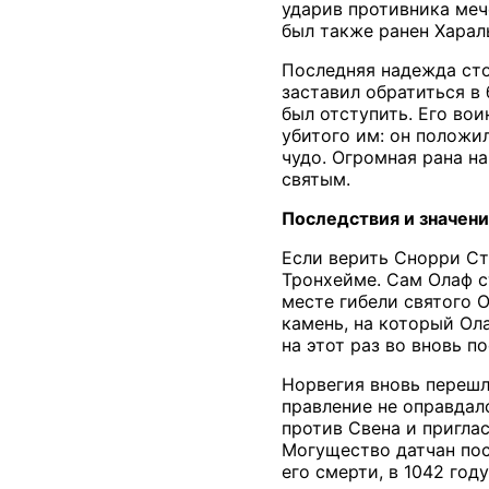
ударив противника меч
был также ранен Харал
Последняя надежда сто
заставил обратиться в
был отступить. Его вои
убитого им: он положил
чудо. Огромная рана н
святым.
Последствия и значен
Если верить Снорри Сту
Тронхейме. Сам Олаф с
месте гибели святого 
камень, на который Ол
на этот раз во вновь 
Норвегия вновь перешл
правление не оправдал
против Свена и пригла
Могущество датчан пос
его смерти, в 1042 го