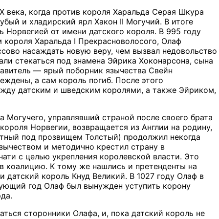
 века, когда против короля Харальда Серая Шкура
бый и хладирский ярл Хакон II Могучий. В итоге
ь Норвегией от имени датского короля. В 995 году
 короля Харальда I Прекрасноволосого, Олаф
ссово насаждать новую веру, чем вызвал недовольство
ли стекаться под знамена Эйрика Хоконарсона, сына
 правитель — ярый поборник язычества Свейн
еждены, а сам король погиб. После этого
ежду датским и шведским королями, а также Эйриком,
на Могучего, управлявший страной после своего брата
короля Норвегии, возвращается из Англии на родину,
естный под прозвищем Толстый) продолжил некогда
зычеством и методично крестил страну в
нати с целью укрепления королевской власти. Это
 в коалицию. К тому же нашлись и претенденты на
 датский король Кнуд Великий. В 1027 году Олаф в
дующий год Олаф был вынужден уступить корону
да.
ться сторонники Олафа, и, пока датский король не