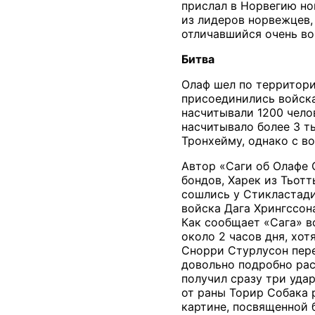
прислал в Норвегию но
из лидеров норвежцев,
отличавшийся очень в
Битва
Олаф шел по территори
присоединились войска
насчитывали 1200 чело
насчитывало более 3 т
Тронхейму, однако с в
Автор «Саги об Олафе 
бондов, Харек из Тьот
сошлись у Стикластади
войска Дага Хрингссона
Как сообщает «Сага» в
около 2 часов дня, хот
Снорри Стурлусон пере
довольно подробно рас
получил сразу три уда
от раны Торир Собака 
картине, посвященной 