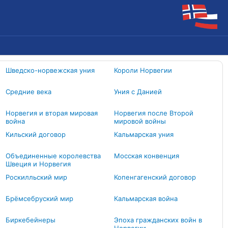
Шведско-норвежская уния
Короли Норвегии
Средние века
Уния с Данией
Норвегия и вторая мировая
Норвегия после Второй
война
мировой войны
Кильский договор
Кальмарская уния
Объединенные королевства
Мосская конвенция
Швеция и Норвегия
Роскилльский мир
Копенгагенский договор
Брёмсебруский мир
Кальмарская война
Биркебейнеры
Эпоха гражданских войн в