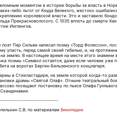
еломным моментом в истории борьбы за власть в Нор
аких-либо льгот от Кнуда Великого, жестоко ошибались
креплению королевской власти. Это и заставило бондо
льда Прекрасноволосого. С 1035 вплоть до смерти Хако
тии Инглингов.
й поэт Пер Сильве написал поэму «Торд Фолессон», по
ему упасть, перед самой своей гибелью, и, на протяжен
 на землю. В настоящее время на месте этого знамени
ка поэмы «Символ остается, даже если человек уже пал
бита на воротах Берген-Бельзенского концлагеря.
фермы в Стикластадире, на земле которой когда-то раз
ановки драмы «Святой Олаф». Отныне театральный бое
ассово посещают постановку по пьесе Олафа Гулльвог
 Скандинавии.
--------------------------------
пилькин С.В. по материалам
Википедии