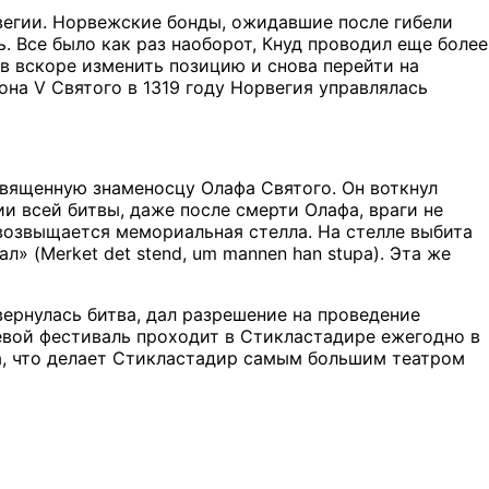
вегии. Норвежские бонды, ожидавшие после гибели
. Все было как раз наоборот, Кнуд проводил еще более
в вскоре изменить позицию и снова перейти на
на V Святого в 1319 году Норвегия управлялась
священную знаменосцу Олафа Святого. Он воткнул
ии всей битвы, даже после смерти Олафа, враги не
 возвыщается мемориальная стелла. На стелле выбита
» (Merket det stend, um mannen han stupa). Эта же
вернулась битва, дал разрешение на проведение
вой фестиваль проходит в Стикластадире ежегодно в
а, что делает Стикластадир самым большим театром