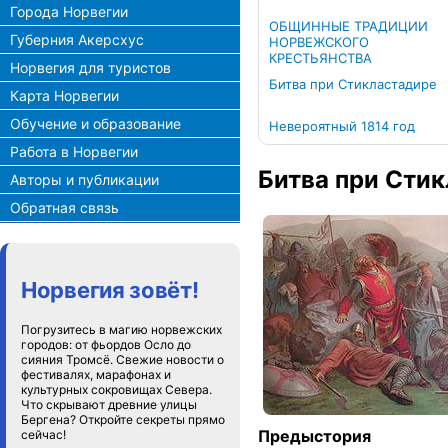
Города Норвегии
ОБЩИННЫЕ ТРАДИЦИИ
Губерния Акерсхус
НОРВЕЖСКОГО
КРЕСТЬЯНСТВА
Норвегия для туристов
Битва при Стикластадире
Карта Норвегии
Обучение и образование
Невероятный 1814 год
Работа в Норвегии
Битва при Сти
Авторы и публикации
Обратная связь
Норвегия зовёт!
Погрузитесь в магию норвежских
городов: от фьордов Осло до
сияния Тромсё. Свежие новости о
фестивалях, марафонах и
культурных сокровищах Севера.
Что скрывают древние улицы
Бергена? Откройте секреты прямо
Предыстория
сейчас!