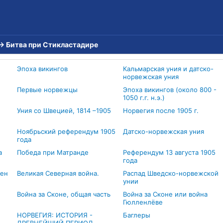
→
Битва при Стикластадире
Эпоха викингов
Кальмарская уния и датско-
норвежская уния
Первые норвежцы
Эпоха викингов (около 800 -
1050 г.г. н.э.)
Уния со Швецией, 1814 –1905
Норвегия после 1905 г.
Ноябрьский референдум 1905
Датско-норвежская уния
года
а
Победа при Матранде
Референдум 13 августа 1905
года
тен
Великая Северная война.
Распад Шведско-норвежской
унии
Война за Сконе, общая часть
Война за Сконе или война
Гюлленлёве
НОРВЕГИЯ: ИСТОРИЯ -
Баглеры