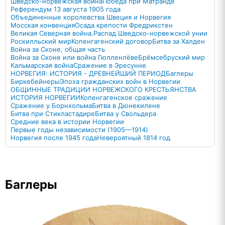
Шведско-норвежская война
Победа при Матранде
Референдум 13 августа 1905 года
Объединенные королевства Швеция и Норвегия
Мосская конвенция
Осада крепости Фредрикстен
Великая Северная война.
Распад Шведско-норвежской унии
Роскилльский мир
Копенгагенский договор
Битва за Халден
Война за Сконе, общая часть
Война за Сконе или война Гюлленлёве
Брёмсебруский мир
Кальмарская война
Сражение в Эресунне
НОРВЕГИЯ: ИСТОРИЯ - ДРЕВНЕЙШИЙ ПЕРИОД
Баглеры
Биркебейнеры
Эпоха гражданских войн в Норвегии
ОБЩИННЫЕ ТРАДИЦИИ НОРВЕЖСКОГО КРЕСТЬЯНСТВА
ИСТОРИЯ НОРВЕГИИ
Копенгагенское сражение
Сражение у Борнхольма
Битва в Дюнекилене
Битва при Стикластадире
Битва у Свольдера
Средние века в истории Норвегии
Первые годы независимости (1905—1914)
Норвегия после 1945 года
Невероятный 1814 год
Баглеры