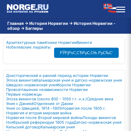
Главная
→
История Норвегии
→
История Норвегии -
обзор
→
Баглеры
Архитектурные памятники Норвегии
Викинги
Нобелевские лауреаты
РЎРјРѕС‚СЂРµС‚СЊ РµС‰С‘
Доисторический и ранний период истории Норвегии
Эпоха викингов
Кальмарская уния и датско-норвежская уния
Шведско-норвежская уния
Короли Норвегии
Провозглашение независимости Норвегии
Первые норвежцы
Эпоха викингов (около 800 - 1050 г.г. н.э.)
Средние века
Уния с Данией
Отделение от Дании
Уния со Швецией, 1814 –1905
Норвегия после 1905 г.
Норвегия и вторая мировая война
Норвегия после Второй мировой войны
Походы викингов
Ноябрьский референдум 1905 года
Датско-норвежская уния
Кильский договор
Кальмарская уния