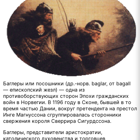
Баглеры или посошники (др.-норв. baglar, от bagall
— епископский жезл) — одна из
противоборствующих сторон Эпохи гражданских
войн в Норвегии. В 1196 году в Сконе, бывшей в то
время частью Дании, вокруг претендента на престол
Инге Магнуссона сгруппировалась сторонники
свержения короля Cверрира Сигурдссона.
Баглеры, представители аристократии,
католического духовенства и торговцев