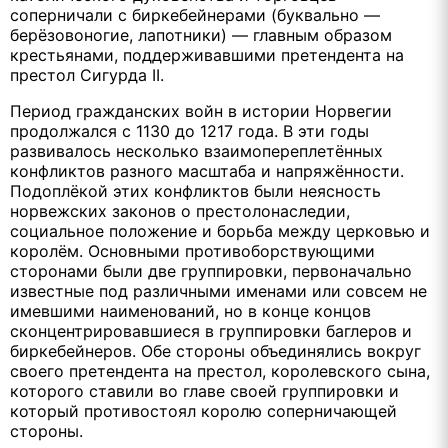
соперничали с биркебейнерами (буквально —
берёзовоногие, лапотники) — главным образом
крестьянами, поддерживавшими претендента на
престол Сигурда II.
Период гражданских войн в истории Норвегии
продолжался с 1130 до 1217 года. В эти годы
развивалось несколько взаимопереплетённых
конфликтов разного масштаба и напряжённости.
Подоплёкой этих конфликтов были неясность
норвежских законов о престолонаследии,
социальное положение и борьба между церковью и
королём. Основными противоборствующими
сторонами были две группировки, первоначально
известные под различными именами или совсем не
имевшими наименований, но в конце концов
сконцентрировавшиеся в группировки баглеров и
биркебейнеров. Обе стороны объединялись вокруг
своего претендента на престол, королевского сына,
которого ставили во главе своей группировки и
который противостоял королю соперничающей
стороны.