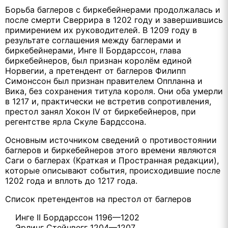
Борьба баглеров с биркебейнерами продолжалась и
после смерти Сверрира в 1202 году и завершившись
примирением их руководителей. В 1209 году в
результате соглашения между баглерами и
биркебейнерами, Инге II Бордарссон, глава
биркебейнеров, был признан королём единой
Норвегии, а претендент от баглеров Филипп
Симонссон был признан правителем Оппланна и
Вика, без сохранения титула короля. Они оба умерли
в 1217 и, практически не встретив сопротивления,
престол занял Хокон IV от биркебейнеров, при
регентстве ярла Скуле Бардссона.
Основным источником сведений о противостоянии
баглеров и биркебейнеров этого времени являются
Саги о баглерах (Краткая и Пространная редакции),
которые описывают события, происходившие после
1202 года и вплоть до 1217 года.
Список претендентов на престол от баглеров
Инге II Бордарссон 1196—1202
Эрлинг Стейнвегг 1204—1207