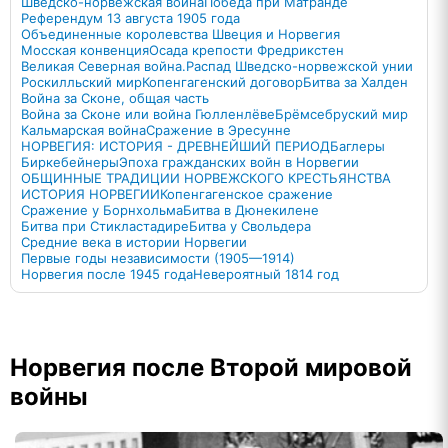
Шведско-норвежская война
Победа при Матранде
Референдум 13 августа 1905 года
Объединенные королевства Швеция и Норвегия
Мосская конвенция
Осада крепости Фредрикстен
Великая Северная война.
Распад Шведско-норвежской унии
Роскилльский мир
Копенгагенский договор
Битва за Халден
Война за Сконе, общая часть
Война за Сконе или война Гюлленлёве
Брёмсебруский мир
Кальмарская война
Сражение в Эресунне
НОРВЕГИЯ: ИСТОРИЯ - ДРЕВНЕЙШИЙ ПЕРИОД
Баглеры
Биркебейнеры
Эпоха гражданских войн в Норвегии
ОБЩИННЫЕ ТРАДИЦИИ НОРВЕЖСКОГО КРЕСТЬЯНСТВА
ИСТОРИЯ НОРВЕГИИ
Копенгагенское сражение
Сражение у Борнхольма
Битва в Дюнекилене
Битва при Стикластадире
Битва у Свольдера
Средние века в истории Норвегии
Первые годы независимости (1905—1914)
Норвегия после 1945 года
Невероятный 1814 год
Норвегия после Второй мировой
войны