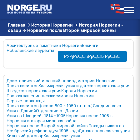
Главная
→
История Норвегии
→
История Норвегии -
обзор
→
Норвегия после Второй мировой войны
Архитектурные памятники Норвегии
Викинги
Нобелевские лауреаты
РЎРјРѕС‚СЂРµС‚СЊ РµС‰С‘
Доисторический и ранний период истории Норвегии
Эпоха викингов
Кальмарская уния и датско-норвежская уния
Шведско-норвежская уния
Короли Норвегии
Провозглашение независимости Норвегии
Первые норвежцы
Эпоха викингов (около 800 - 1050 г.г. н.э.)
Средние века
Уния с Данией
Отделение от Дании
Уния со Швецией, 1814 –1905
Норвегия после 1905 г.
Норвегия и вторая мировая война
Норвегия после Второй мировой войны
Походы викингов
Ноябрьский референдум 1905 года
Датско-норвежская уния
Кильский договор
Кальмарская уния