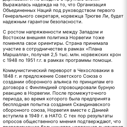
Выражалась надежда на то, что Организация
Объединенных Наций под руководством первого
Генерального секретаря, норвежца Трюгве Ли, будет
надежным гарантом безопасности.
С ростом напряженности между Западом и
Востоком внешняя политика Норвегии тоже
поменяла свои ориентиры. Страна принимала
участие в сотрудничестве в рамках «Плана
Маршалла», получая 2,5 тыс. млн. норвежских крон
с 1948 по 1951 г.г. в рамках программы помощи.
Коммунистический переворот в Чехословакии в
1848 г. и предложение Советского Союза о
создании оборонного альянса по принципам его
договора с Финляндией спровоцировали бурную
реакцию в Норвегии. После промежуточного
периода, во время которого была предпринята
бесплодная попытка создания Скандинавского
оборонного союза, Норвегия вместе с Данией
вступила в 1949 г. в НАТО. С тех пор результаты
опросов общественного мнения подтверждают, что
превалирующее большинство норвежцев выступают