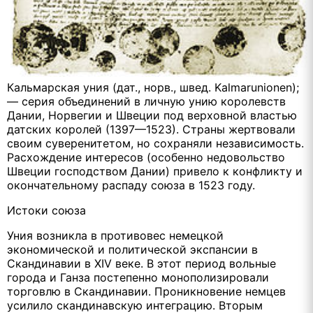
Кальмарская уния (дат., норв., швед. Kalmarunionen);
— серия объединений в личную унию королевств
Дании, Норвегии и Швеции под верховной властью
датских королей (1397—1523). Страны жертвовали
своим суверенитетом, но сохраняли независимость.
Расхождение интересов (особенно недовольство
Швеции господством Дании) привело к конфликту и
окончательному распаду союза в 1523 году.
Истоки союза
Уния возникла в противовес немецкой
экономической и политической экспансии в
Скандинавии в XIV веке. В этот период вольные
города и Ганза постепенно монополизировали
торговлю в Скандинавии. Проникновение немцев
усилило скандинавскую интеграцию. Вторым