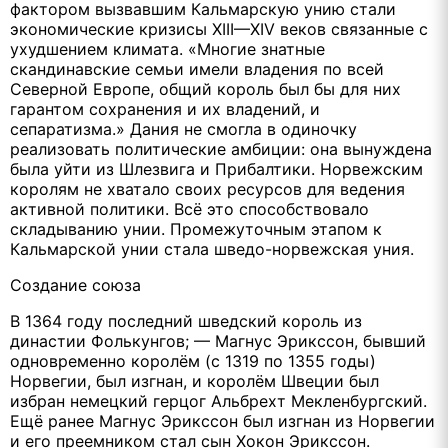
фактором вызвавшим Кальмарскую унию стали
экономические кризисы XIII—XIV веков связанные с
ухудшением климата. «Многие знатные
скандинавские семьи имели владения по всей
Северной Европе, общий король был бы для них
гарантом сохранения и их владений, и
сепаратизма.» Дания не смогла в одиночку
реализовать политические амбиции: она вынуждена
была уйти из Шлезвига и Прибалтики. Норвежским
королям не хватало своих ресурсов для ведения
активной политики. Всё это способствовало
складыванию унии. Промежуточным этапом к
Кальмарской унии стала шведо-норвежская уния.
Создание союза
В 1364 году последний шведский король из
династии Фолькунгов; — Магнус Эрикссон, бывший
одновременно королём (с 1319 по 1355 годы)
Норвегии, был изгнан, и королём Швеции был
избран немецкий герцог Альбрехт Мекленбургский.
Ещё ранее Магнус Эрикссон был изгнан из Норвегии
и его преемником стал сын Хокон Эрикссон.