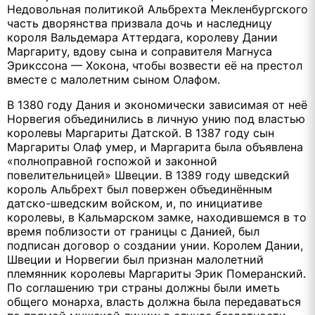
Недовольная политикой Альбрехта Мекленбургского
часть дворянства призвала дочь и наследницу
короля Вальдемара Аттердага, королеву Дании
Маргариту, вдову сына и соправителя Магнуса
Эрикссона — Хокона, чтобы возвести её на престол
вместе с малолетним сыном Олафом.
В 1380 году Дания и экономически зависимая от неё
Норвегия объединились в личную унию под властью
королевы Маргариты Датской. В 1387 году сын
Маргариты Олаф умер, и Маргарита была объявлена
«полноправной госпожой и законной
повелительницей» Швеции. В 1389 году шведский
король Альбрехт был повержен объединённым
датско-шведским войском, и, по инициативе
королевы, в Кальмарском замке, находившемся в то
время поблизости от границы с Данией, был
подписан договор о создании унии. Королем Дании,
Швеции и Норвегии был признан малолетний
племянник королевы Маргариты Эрик Померанский.
По соглашению три страны должны были иметь
общего монарха, власть должна была передаваться