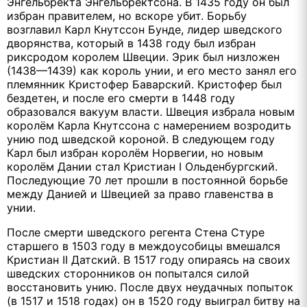
Энгельбректа Энгельбректсона. В 1435 году он был
избран правителем, но вскоре убит. Борьбу
возглавил Карл Кнутссон Бунде, лидер шведского
дворянства, который в 1438 году был избран
риксродом королем Швеции. Эрик был низложен
(1438—1439) как король унии, и его место занял его
племянник Кристофер Баварский. Кристофер был
бездетен, и после его смерти в 1448 году
образовался вакуум власти. Швеция избрала новым
королём Карла Кнутссона с намерением возродить
унию под шведской короной. В следующем году
Карл был избран королём Норвегии, но новым
королём Дании стал Кристиан I Ольденбургский.
Последующие 70 лет прошли в постоянной борьбе
между Данией и Швецией за право главенства в
унии.
После смерти шведского регента Стена Стуре
старшего в 1503 году в междоусобицы вмешался
Кристиан II Датский. В 1517 году опираясь на своих
шведских сторонников он попытался силой
восстановить унию. После двух неудачных попыток
(в 1517 и 1518 годах) он в 1520 году выиграл битву на