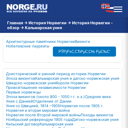
Главная
→
История Норвегии
→
История Норвегии -
обзор
→
Кальмарская уния
Архитектурные памятники Норвегии
Викинги
Нобелевские лауреаты
РЎРјРѕС‚СЂРµС‚СЊ РµС‰С‘
Доисторический и ранний период истории Норвегии
Эпоха викингов
Кальмарская уния и датско-норвежская уния
Шведско-норвежская уния
Короли Норвегии
Провозглашение независимости Норвегии
Первые норвежцы
Эпоха викингов (около 800 - 1050 г.г. н.э.)
Средние века
Уния с Данией
Отделение от Дании
Уния со Швецией, 1814 –1905
Норвегия после 1905 г.
Норвегия и вторая мировая война
Норвегия после Второй мировой войны
Походы викингов
Ноябрьский референдум 1905 года
Датско-норвежская уния
Кильский договор
Кальмарская уния