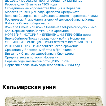
Шведско-норвежская война
Победа при Матранде
Референдум 13 августа 1905 года
Объединенные королевства Швеция и Норвегия
Мосская конвенция
Осада крепости Фредрикстен
Великая Северная война.
Распад Шведско-норвежской унии
Роскилльский мир
Копенгагенский договор
Битва за Халден
Война за Сконе, общая часть
Война за Сконе или война Гюлленлёве
Брёмсебруский мир
Кальмарская война
Сражение в Эресунне
НОРВЕГИЯ: ИСТОРИЯ - ДРЕВНЕЙШИЙ ПЕРИОД
Баглеры
Биркебейнеры
Эпоха гражданских войн в Норвегии
ОБЩИННЫЕ ТРАДИЦИИ НОРВЕЖСКОГО КРЕСТЬЯНСТВА
ИСТОРИЯ НОРВЕГИИ
Копенгагенское сражение
Сражение у Борнхольма
Битва в Дюнекилене
Битва при Стикластадире
Битва у Свольдера
Средние века в истории Норвегии
Первые годы независимости (1905—1914)
Норвегия после 1945 года
Невероятный 1814 год
Кальмарская уния