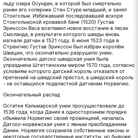
льду озера Осунден, в которой был смертельно
ранен его соперник Стен Стуре младший, и занял
Стокгольм. Избежавший последовавшей вскоре
Стокгольмской кровавой бани (1520) Густав
Эрикссон Васа возглавил новое восстание в лесах
Смоланда, в результате которого шведы вновь
изгнали датчан в 1521 году. 6 июня 1523 года в
Стренгнес Густав Эрикссон был избран королём
Швеции, что окончательно разрушило унию.
Окончательно датско-шведская уния была
упразднена Штеттинским миром 1570 года, согласно
условиям которого датский король отказался от
претензий на шведский престол, а шведский король
- на оставшуюся подвластной датчанам Норвегию.
Окончательный распад
Остатки Кальмарской унии просуществовали до
1536 года, когда Дания в одностороннем порядке
объявила Норвегию своей провинцией, началась
Датско-норвежская уния с явным преобладанием
Дании. Норвегия сохранила собственные законы и
некоторые государственные институты, но бывшие