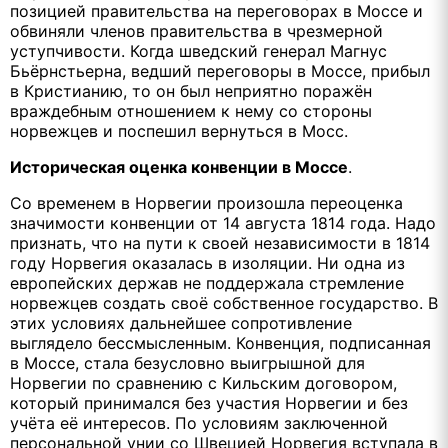
позицией правительства на переговорах в Моссе и
обвиняли членов правительства в чрезмерной
уступчивости. Когда шведский генерал Магнус
Бьёрнстьерна, ведший переговоры в Моссе, прибыл
в Кристианию, то он был неприятно поражён
враждебным отношением к нему со стороны
норвежцев и поспешил вернуться в Мосс.
Историческая оценка конвенции в Моссе
.
Со временем в Норвегии произошла переоценка
значимости конвенции от 14 августа 1814 года. Надо
признать, что на пути к своей независимости в 1814
году Норвегия оказалась в изоляции. Ни одна из
европейских держав не поддержала стремление
норвежцев создать своё собственное государство. В
этих условиях дальнейшее сопротивление
выглядело бессмысленным. Конвенция, подписанная
в Моссе, стала безусловно выигрышной для
Норвегии по сравнению с Кильским договором,
который принимался без участия Норвегии и без
учёта её интересов. По условиям заключенной
персональной унии со Швецией Норвегия вступала в