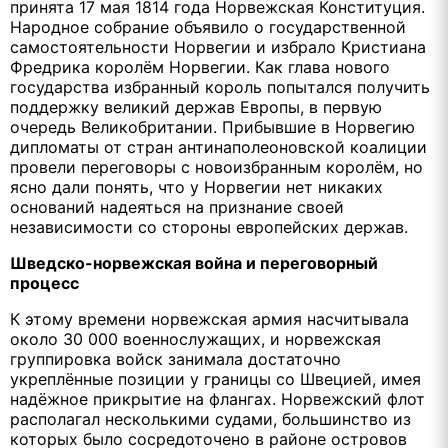
принята 17 мая 1814 года Норвежская Конституция.
Народное собрание объявило о государственной
самостоятельности Норвегии и избрало Кристиана
Фредрика королём Норвегии. Как глава нового
государства избранный король попытался получить
поддержку великий держав Европы, в первую
очередь Великобритании. Прибывшие в Норвегию
дипломаты от стран антинаполеоновской коалиции
провели переговоры с новоизбранным королём, но
ясно дали понять, что у Норвегии нет никаких
оснований надеяться на признание своей
независимости со стороны европейских держав.
Шведско-норвежская война и переговорный
процесс
К этому времени норвежская армия насчитывала
около 30 000 военнослужащих, и норвежская
группировка войск занимала достаточно
укреплённые позиции у границы со Швецией, имея
надёжное прикрытие на флангах. Норвежский флот
располагал несколькими судами, большинство из
которых было сосредоточено в районе островов