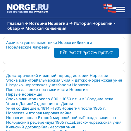
Главная
→
История Норвегии
→
История Норвегии -
обзор
→
Мосская конвенция
Архитектурные памятники Норвегии
Викинги
Нобелевские лауреаты
РЎРјРѕС‚СЂРµС‚СЊ РµС‰С‘
Доисторический и ранний период истории Норвегии
Эпоха викингов
Кальмарская уния и датско-норвежская уния
Шведско-норвежская уния
Короли Норвегии
Провозглашение независимости Норвегии
Первые норвежцы
Эпоха викингов (около 800 - 1050 г.г. н.э.)
Средние века
Уния с Данией
Отделение от Дании
Уния со Швецией, 1814 –1905
Норвегия после 1905 г.
Норвегия и вторая мировая война
Норвегия после Второй мировой войны
Походы викингов
Ноябрьский референдум 1905 года
Датско-норвежская уния
Кильский договор
Кальмарская уния