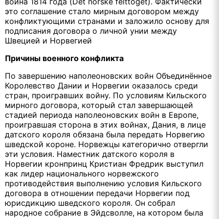
война 1814 года (
Det
norske felttoget). Фактически
это соглашение стало мирным договором между
конфликтующими странами и заложило основу для
подписания договора о личной унии между
Швецией и Норвегией
Причины военного конфликта
По завершению наполеоновских войн Объединённое
Королевство Дании и Норвегии оказалось среди
стран, проигравших войну. По условиям Кильского
мирного договора, который стал завершающей
стадией периода наполеоновских войн в Европе,
проигравшая сторона в этих войнах, Дания, в лице
датского короля обязана была передать Норвегию
шведской короне. Норвежцы категорично отвергли
эти условия. Наместник датского короля в
Норвегии кронпринц Кристиан Фредрик выступил
как лидер национального норвежского
противодействия выполнению условия Кильского
договора в отношении передачи Норвегии под
юрисдикцию шведского короля. Он собрал
народное собрание в Эйдсволле, на котором была