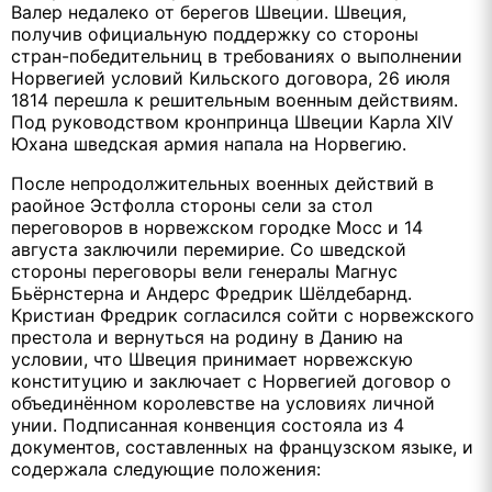
Валер недалеко от берегов Швеции. Швеция,
получив официальную поддержку со стороны
стран-победительниц в требованиях о выполнении
Норвегией условий Кильского договора, 26 июля
1814 перешла к решительным военным действиям.
Под руководством кронпринца Швеции Карла
XIV
Юхана шведская армия напала на Норвегию.
После непродолжительных военных действий в
раойное Эстфолла стороны сели за стол
переговоров в норвежском городке Мосс и 14
августа заключили перемирие. Со шведской
стороны переговоры вели генералы Магнус
Бьёрнстерна и Андерс Фредрик Шёлдебарнд.
Кристиан Фредрик согласился сойти с норвежского
престола и вернуться на родину в Данию на
условии, что Швеция принимает норвежскую
конституцию и заключает с Норвегией договор о
объединённом королевстве на условиях личной
унии. Подписанная конвенция состояла из 4
документов, составленных на французском языке, и
содержала следующие положения: