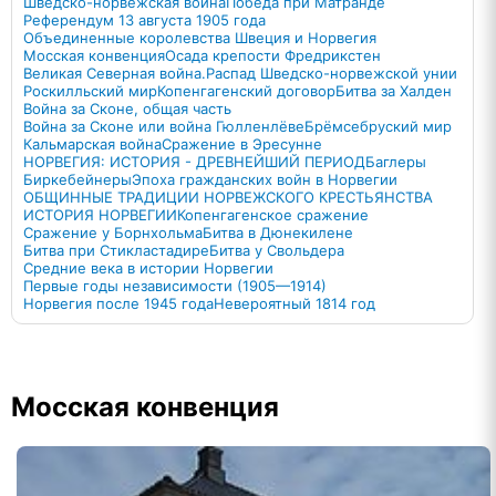
Шведско-норвежская война
Победа при Матранде
Референдум 13 августа 1905 года
Объединенные королевства Швеция и Норвегия
Мосская конвенция
Осада крепости Фредрикстен
Великая Северная война.
Распад Шведско-норвежской унии
Роскилльский мир
Копенгагенский договор
Битва за Халден
Война за Сконе, общая часть
Война за Сконе или война Гюлленлёве
Брёмсебруский мир
Кальмарская война
Сражение в Эресунне
НОРВЕГИЯ: ИСТОРИЯ - ДРЕВНЕЙШИЙ ПЕРИОД
Баглеры
Биркебейнеры
Эпоха гражданских войн в Норвегии
ОБЩИННЫЕ ТРАДИЦИИ НОРВЕЖСКОГО КРЕСТЬЯНСТВА
ИСТОРИЯ НОРВЕГИИ
Копенгагенское сражение
Сражение у Борнхольма
Битва в Дюнекилене
Битва при Стикластадире
Битва у Свольдера
Средние века в истории Норвегии
Первые годы независимости (1905—1914)
Норвегия после 1945 года
Невероятный 1814 год
Мосская конвенция