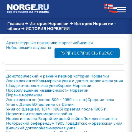
Главная
→
История Норвегии
→
История Норвегии -
обзор
→
ИСТОРИЯ НОРВЕГИИ
Архитектурные памятники Норвегии
Викинги
Нобелевские лауреаты
РЎРјРѕС‚СЂРµС‚СЊ РµС‰С‘
Доисторический и ранний период истории Норвегии
Эпоха викингов
Кальмарская уния и датско-норвежская уния
Шведско-норвежская уния
Короли Норвегии
Провозглашение независимости Норвегии
Первые норвежцы
Эпоха викингов (около 800 - 1050 г.г. н.э.)
Средние века
Уния с Данией
Отделение от Дании
Уния со Швецией, 1814 –1905
Норвегия после 1905 г.
Норвегия и вторая мировая война
Норвегия после Второй мировой войны
Походы викингов
Ноябрьский референдум 1905 года
Датско-норвежская уния
Кильский договор
Кальмарская уния