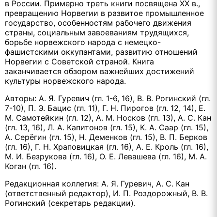
в России. Примерно треть книги посвящена XX в.,
превращению Норвегии в развитое промышленное
государство, особенностям рабочего движения
страны, социальным завоеваниям трудящихся,
борьбе норвежского народа с немецко-
фашистскими оккупантами, развитию отношений
Норвегии с Советской страной. Книга
заканчивается обзором важнейших достижений
культуры норвежского народа.
Авторы: А. Я. Гуревич (гл. 1-6, 16), В. В. Рогинский (гл.
7-10), П. Э. Бацис (гл. 11), Г. Н. Пирогов (гл. 12, 14), Е.
М. Самотейкин (гл. 12), А. М. Носков (гл. 13), А. С. Кан
(гл. 13, 16), Л. А. Капитонов (гл. 15), К. А. Саар (гл. 15),
А. Серёгин (гл. 15), Н. Деменков (гл. 15), В. П. Берков
(гл. 16), Г. Н. Храповицкая (гл. 16), А. Е. Кроль (гл. 16),
М. И. Безрукова (гл. 16), О. Е. Левашева (гл. 16), М. А.
Коган (гл. 16).
Редакционная коллегия: А. Я. Гуревич, А. С. Кан
(ответственный редактор), И. П. Роздорожный, В. В.
Рогинский (секретарь редакции).