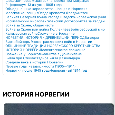
Шведско-норвежская война
Победа при Матранде
Референдум 13 августа 1905 года
Объединенные королевства Швеция и Норвегия
Мосская конвенция
Осада крепости Фредрикстен
Великая Северная война.
Распад Шведско-норвежской унии
Роскилльский мир
Копенгагенский договор
Битва за Халден
Война за Сконе, общая часть
Война за Сконе или война Гюлленлёве
Брёмсебруский мир
Кальмарская война
Сражение в Эресунне
НОРВЕГИЯ: ИСТОРИЯ - ДРЕВНЕЙШИЙ ПЕРИОД
Баглеры
Биркебейнеры
Эпоха гражданских войн в Норвегии
ОБЩИННЫЕ ТРАДИЦИИ НОРВЕЖСКОГО КРЕСТЬЯНСТВА
ИСТОРИЯ НОРВЕГИИ
Копенгагенское сражение
Сражение у Борнхольма
Битва в Дюнекилене
Битва при Стикластадире
Битва у Свольдера
Средние века в истории Норвегии
Первые годы независимости (1905—1914)
Норвегия после 1945 года
Невероятный 1814 год
ИСТОРИЯ НОРВЕГИИ