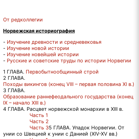
От редколлегии
Норвежская историография
-
Изучение древности и средневековья
-
Изучение новой истории
-
Изучение новейшей истории
-
Русские и советские труды по истории Норвегии
1 ГЛАВА.
Первобытнообщинный строй
2 ГЛАВА.
Походы викингов (конец VIII – первая половина XI в.)
3 ГЛАВА.
Образование раннефеодального государства (конец
IX – начало XIII в.)
4 ГЛАВА. Расцвет норвежской монархии в XIII в.
Часть 1
Часть 2
Часть 3
5 ГЛАВА. Упадок Норвегии. От
унии со Швецией к унии с Данией (XIV-XV вв.)