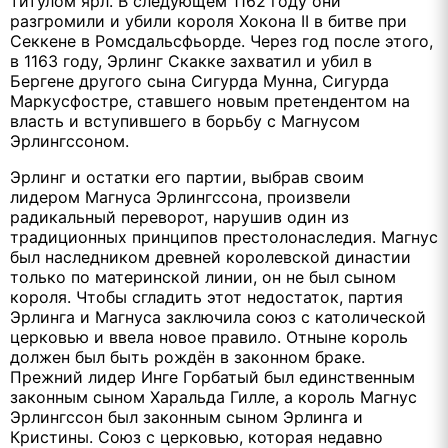
титулом ярл. В следующем 1162 году они
разгромили и убили короля Хокона II в битве при
Секкене в Ромсдальсфьорде. Через год после этого,
в 1163 году, Эрлинг Скакке захватил и убил в
Бергене другого сына Сигурда Мунна, Сигурда
Маркусфостре, ставшего новым претендентом на
власть и вступившего в борьбу с Магнусом
Эрлингссоном.
Эрлинг и остатки его партии, выбрав своим
лидером Магнуса Эрлингссона, произвели
радикальный переворот, нарушив один из
традиционных принципов престолонаследия. Магнус
был наследником древней королевской династии
только по материнской линии, он не был сыном
короля. Чтобы сгладить этот недостаток, партия
Эрлинга и Магнуса заключила союз с католической
церковью и ввела новое правило. Отныне король
должен был быть рождён в законном браке.
Прежний лидер Инге Горбатый был единственным
законным сыном Харальда Гилле, а король Магнус
Эрлингссон был законным сыном Эрлинга и
Кристины. Союз с церковью, которая недавно