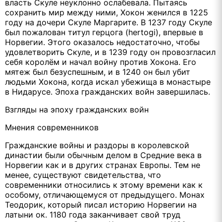
власть Скуле неуклонно ослабевала. Пытаясь
сохранить мир между ними, Хокон женился в 1225
году на дочери Скуле Маргарите. В 1237 году Скуле
был пожалован титул герцога (hertogi), впервые в
Норвегии. Этого оказалось недостаточно, чтобы
удовлетворить Скуле, и в 1239 году он провозгласил
себя королём и начал войну против Хокона. Его
мятеж был безуспешным, и в 1240 он был убит
людьми Хокона, когда искал убежища в монастыре
в Нидарусе. Эпоха гражданских войн завершилась.
Взгляды на эпоху гражданских войн
Мнения современников
Гражданские войны и раздоры в королевской
династии были обычным делом в Средние века в
Норвегии как и в других странах Европы. Тем не
менее, существуют свидетельства, что
современники относились к этому времени как к
особому, отличающемуся от предыдущего. Монах
Теодорик, который писал историю Норвегии на
латыни ок. 1180 года заканчивает свой труд