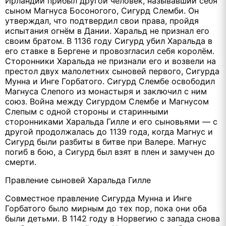
Ирландии прибыл другой человек, называвший себя
сыном Магнуса Босоногого, Сигурд Слемби. Он
утверждал, что подтвердил свои права, пройдя
испытания огнём в Дании. Харальд не признал его
своим братом. В 1136 году Сигурд убил Харальда в
его ставке в Бергене и провозгласил себя королём.
Сторонники Харальда не признали его и возвели на
престол двух малолетних сыновей первого, Сигурда
Мунна и Инге Горбатого. Сигурд Слембе освободил
Магнуса Слепого из монастыря и заключил с ним
союз. Война между Сигурдом Слембе и Магнусом
Слепым с одной стороны и старинными
сторонниками Харальда Гилле и его сыновьями — с
другой продолжалась до 1139 года, когда Магнус и
Сигурд были разбиты в битве при Валере. Магнус
погиб в бою, а Сигурд был взят в плен и замучен до
смерти.
Правление сыновей Харальда Гилле
Совместное правление Сигурда Мунна и Инге
Горбатого было мирным до тех пор, пока они оба
были детьми. В 1142 году в Норвегию с запада снова