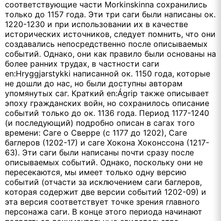
соответствующие части Morkinskinna сохранились
только до 1157 года. Эти три саги были написаны ок.
1220-1230 и при использовании их в качестве
исторических источников, следует помнить, что они
создавались непосредственно после описываемых
событий. Однако, они как правило были основаны на
более ранних трудах, в частности саги
en:Hryggjarstykki написанной ок. 1150 года, которые
не дошли до нас, но были доступны авторам
упомянутых саг. Краткий en:Ágrip также описывает
эпоху гражданских войн, но сохранилось описание
событий только до ок. 1136 года. Период 1177-1240
(и последующий) подробно описан в сагах того
времени: Саге о Сверре (с 1177 до 1202), Саге
баглеров (1202-17) и саге Хокона Хоконссона (1217-
63). Эти саги были написаны почти сразу после
описываемых событий. Однако, поскольку они не
пересекаются, мы имеет только одну версию
событий (отчасти за исключением саги баглеров,
которая содержит две версии событий 1202-09) и
эта версия соответствует точке зрения главного
персонажа саги. В конце этого периода начинают