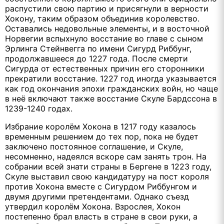
распустили свою партию и присягнули в верности
Хокону, таким образом объединив королевство.
Оставались недовольные элементы, и в восточной
Норвегии вспыхнуло восстание во главе с сыном
Эрлинга Стейнвегга по имени Сигурд Риббунг,
продолжавшееся до 1227 года. После смерти
Сигурда от естественных причин его сторонники
прекратили восстание. 1227 год иногда указывается
как год окончания эпохи гражданских войн, но чаще
в неё включают также восстание Скуле Бардссона в
1239-1240 годах.
Избрание королём Хокона в 1217 году казалось
временным решением до тех пор, пока не будет
заключено постоянное соглашение, и Скуле,
несомненно, надеялся вскоре сам занять трон. На
собрании всей знати страны в Бергене в 1223 году,
Скуле выставил свою кандидатуру на пост короля
против Хокона вместе с Сигурдом Риббунгом и
двумя другими претендентами. Однако съезд
утвердил королём Хокона. Взрослея, Хокон
постепенно брал власть в стране в свои руки, а