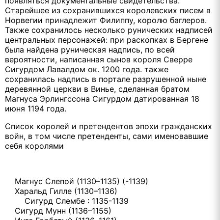
появляться документальные свидетельства.
Старейшее из сохранившихся королевских писем в
Норвегии принадлежит Филиппу, королю баглеров.
Также сохранилось несколько рунических надписей
центральных персонажей: при раскопках в Бергене
была найдена руническая надпись, по всей
вероятности, написанная сынов короля Сверре
Сигурдом Лавалдом ок. 1200 года. также
сохранилась надпись в портале разрушенной ныне
деревянной церкви в Винье, сделанная братом
Магнуса Эрлингссона Сигурдом датированная 18
июня 1194 года.
Список королей и претендентов эпохи гражданских
войн, в том числе претенденты, сами именовавшие
себя королями
Магнус Слепой (1130–1135) (-1139)
Харальд Гилле (1130–1136)
Сигурд Слембе : 1135-1139
Сигурд Мунн (1136–1155)