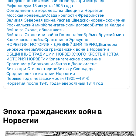
Шведско-норвежская война
Победа при Матранде
Референдум 13 августа 1905 года
Объединенные королевства Швеция и Норвегия
Мосская конвенция
Осада крепости Фредрикстен
Великая Северная война.
Распад Шведско-норвежской унии
Роскилльский мир
Копенгагенский договор
Битва за Халден
Война за Сконе, общая часть
Война за Сконе или война Гюлленлёве
Брёмсебруский мир
Кальмарская война
Сражение в Эресунне
НОРВЕГИЯ: ИСТОРИЯ - ДРЕВНЕЙШИЙ ПЕРИОД
Баглеры
Биркебейнеры
Эпоха гражданских войн в Норвегии
ОБЩИННЫЕ ТРАДИЦИИ НОРВЕЖСКОГО КРЕСТЬЯНСТВА
ИСТОРИЯ НОРВЕГИИ
Копенгагенское сражение
Сражение у Борнхольма
Битва в Дюнекилене
Битва при Стикластадире
Битва у Свольдера
Средние века в истории Норвегии
Первые годы независимости (1905—1914)
Норвегия после 1945 года
Невероятный 1814 год
Эпоха гражданских войн в
Норвегии