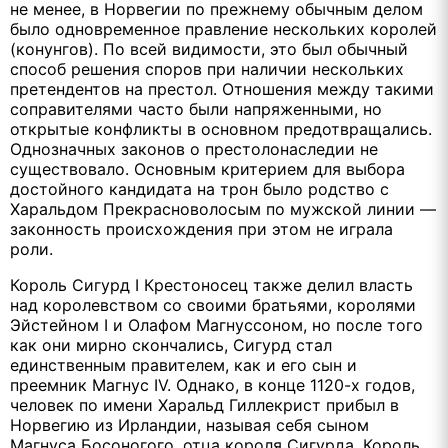
не менее, в Норвегии по прежнему обычным делом
было одновременное правление нескольких королей
(конунгов). По всей видимости, это был обычный
способ решения споров при наличии нескольких
претендентов на престол. Отношения между такими
соправителями часто были напряженными, но
открытые конфликты в основном предотвращались.
Однозначных законов о престолонаследии не
существовало. Основным критерием для выбора
достойного кандидата на трон было родство с
Харальдом Прекрасноволосым по мужской линии —
законность происхождения при этом не играла
роли.
Король Сигурд I Крестоносец также делил власть
над королевством со своими братьями, королями
Эйстейном I и Олафом Магнуссоном, но после того
как они мирно скончались, Сигурд стал
единственным правителем, как и его сын и
преемник Магнус IV. Однако, в конце 1120-х годов,
человек по имени Харальд Гиллекрист прибыл в
Норвегию из Ирландии, называя себя сыном
Магнуса Босоногого, отца короля Сигурда. Король