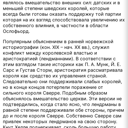
являлось вмешательство внешних сил: датских и в
меньшей степени шведских королей, которые
всегда были готовы оказать поддержку той партии
которая на их взгляд способствовала увеличению их
собственного влияния, в частности в области
Ослофьорд.
Популярным объяснением в ранней норвежской
историографии (кон. XIX – нач. XX вв.), служил
конфликт между королевской властью и
аристократией (лендманнами). В соответствии с
этим взглядом такие историки как П. А. Мунк, Й. Е.
Сарс и Густав Сторм, аристократия рассматривала
короля как средство их управления страной.
Следовательно они поддерживали слабых королей,
но в конце концов потерпели поражение от
сильного короля Сверре. Подобным образом
объяснялось вмешательство церкви. Эти версии не
подтвердились, когда стало ясно, что лендрманы в
равной степени поддерживали обе стороны, причем
до и после короля Сверре. Собственно Сверре сам
привлек некоторых лендрманов на свою сторону.
Кнут Хелле подчеркивает, сколь большую работу