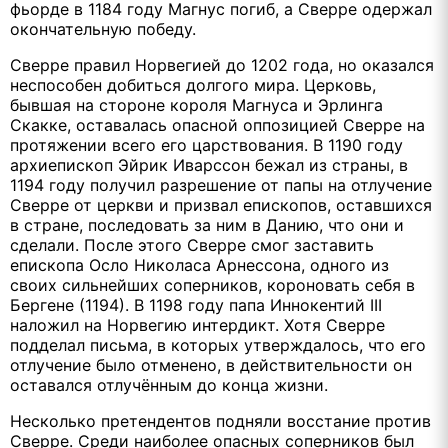
фьорде в 1184 году Магнус погиб, а Сверре одержал
окончательную победу.
Сверре правил Норвегией до 1202 года, но оказался
неспособен добиться долгого мира. Церковь,
бывшая на стороне короля Магнуса и Эрлинга
Скакке, оставалась опасной оппозицией Сверре на
протяжении всего его царствования. В 1190 году
архиепископ Эйрик Иварссон бежал из страны, в
1194 году получил разрешение от папы на отлучение
Сверре от церкви и призвал епископов, оставшихся
в стране, последовать за ним в Данию, что они и
сделали. После этого Сверре смог заставить
епископа Осло Николаса Арнессона, одного из
своих сильнейших соперников, короновать себя в
Бергене (1194). В 1198 году папа Иннокентий III
наложил на Норвегию интердикт. Хотя Сверре
подделал письма, в которых утверждалось, что его
отлучение было отменено, в действительности он
оставался отлучённым до конца жизни.
Несколько претендентов подняли восстание против
Сверре. Среди наиболее опасных соперников был