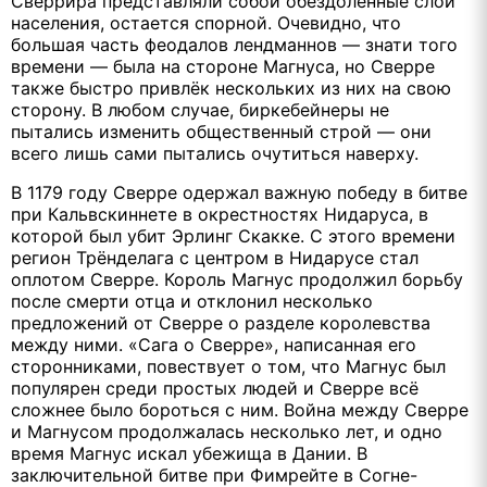
Сверрира представляли собой обездоленные слои
населения, остается спорной. Очевидно, что
большая часть феодалов лендманнов — знати того
времени — была на стороне Магнуса, но Сверре
также быстро привлёк нескольких из них на свою
сторону. В любом случае, биркебейнеры не
пытались изменить общественный строй — они
всего лишь сами пытались очутиться наверху.
В 1179 году Сверре одержал важную победу в битве
при Кальвскиннете в окрестностях Нидаруса, в
которой был убит Эрлинг Скакке. С этого времени
регион Трёнделага с центром в Нидарусе стал
оплотом Сверре. Король Магнус продолжил борьбу
после смерти отца и отклонил несколько
предложений от Сверре о разделе королевства
между ними. «Сага о Сверре», написанная его
сторонниками, повествует о том, что Магнус был
популярен среди простых людей и Сверре всё
сложнее было бороться с ним. Война между Сверре
и Магнусом продолжалась несколько лет, и одно
время Магнус искал убежища в Дании. В
заключительной битве при Фимрейте в Согне-