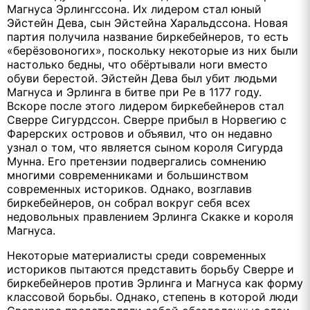
Магнуса Эрлингссона. Их лидером стал юный
Эйстейн Дева, сын Эйстейна Харальдссона. Новая
партия получила название биркебейнеров, то есть
«берёзовоногих», поскольку некоторые из них были
настолько бедны, что обёртывали ноги вместо
обуви берестой. Эйстейн Дева был убит людьми
Магнуса и Эрлинга в битве при Ре в 1177 году.
Вскоре после этого лидером биркебейнеров стал
Сверре Сигурдссон. Сверре прибыл в Норвегию с
Фарерских островов и объявил, что он недавно
узнал о том, что является сыном короля Сигурда
Мунна. Его претензии подвергались сомнению
многими современниками и большинством
современных историков. Однако, возглавив
биркебейнеров, он собрал вокруг себя всех
недовольных правлением Эрлинга Скакке и короля
Магнуса.
Некоторые материалисты среди современных
историков пытаются представить борьбу Сверре и
биркебейнеров против Эрлинга и Магнуса как форму
классовой борьбы. Однако, степень в которой люди