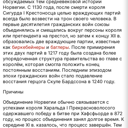
обсуждаемых тем средневековой истории
Норвегии. С 1130 года, после смерти короля
Сигурда I Крестоносца целью враждующих партий
всегда было возвести на трон своего человека. В
первые десятилетия гражданских войн союзы
объединялись и смещались вокруг персоны короля
или претендента на престол, но затем к концу XII в.
образовались две враждующие партии, известные
как
биркебейнеры
и
баглеры
. После примирения
этих двух партий в 1217 году была создана более
упорядоченная структура правительства во главе с
королём, которая смогла положить конец
постоянным восстаниям. Последним эпизодом
эпохи гражданских войн стало подавление
восстания герцога Скуле Бардссона в 1240 году.
Причины
Объединение Норвегии обычно связывается с
успехами короля Харальда I Прекрасноволосого
одержавшего победу в битве при Хафсфьорде в 872
году, но процесс объединения занял долгое время. К
середине XI в. казалось, что процесс завершён. Тем