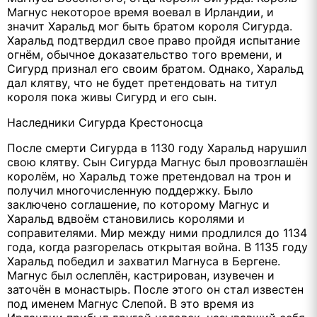
Магнус некоторое время воевал в Ирландии, и
значит Харальд мог быть братом короля Сигурда.
Харальд подтвердил свое право пройдя испытание
огнём, обычное доказательство того времени, и
Сигурд признал его своим братом. Однако, Харальд
дал клятву, что не будет претендовать на титул
короля пока живы Сигурд и его сын.
Наследники Сигурда Крестоносца
После смерти Сигурда в 1130 году Харальд нарушил
свою клятву. Сын Сигурда Магнус был провозглашён
королём, но Харальд тоже претендовал на трон и
получил многочисленную поддержку. Было
заключено соглашение, по которому Магнус и
Харальд вдвоём становились королями и
соправителями. Мир между ними продлился до 1134
года, когда разгорелась открытая война. В 1135 году
Харальд победил и захватил Магнуса в Бергене.
Магнус был ослеплён, кастрирован, изувечен и
заточён в монастырь. После этого он стал известен
под именем Магнус Слепой. В это время из