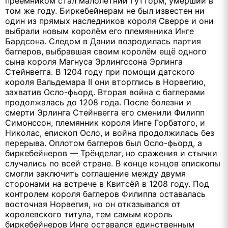
преемником стал малолетний Гутторм, умерший в
том же году. Биркебейнерам не был известен ни
один из прямых наследников короля Сверре и они
выбрали новым королём его племянника Инге
Бардсона. Следом в Дании возродилась партия
баглеров, выбравшая своим королём ещё одного
сына короля Магнуса Эрлингссона Эрлинга
Стейнвегга. В 1204 году при помощи датского
короля Вальдемара II они вторглись в Норвегию,
захватив Осло-фьорд. Вторая война с баглерами
продолжалась до 1208 года. После болезни и
смерти Эрлинга Стейнвегга его сменили Филипп
Симонссон, племянник короля Инге Горбатого, и
Николас, епископ Осло, и война продолжилась без
перерыва. Оплотом баглеров был Осло-фьорд, а
биркебейнеров — Трёнделаг, но сражения и стычки
случались по всей стране. В конце концов епископы
смогли заключить соглашение между двумя
сторонами на встрече в Квитсёй в 1208 году. Под
контролем короля баглеров Филиппа оставалась
восточная Норвегия, но он отказывался от
королевского титула, тем самым король
биркебейнеров Инге оставался единственным