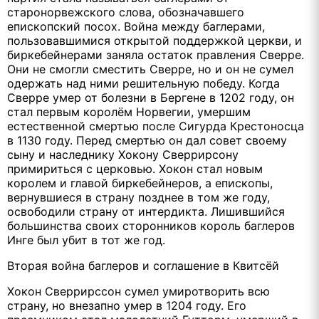
старонорвежского слова, обозначавшего
епископский посох. Война между баглерами,
пользовавшимися открытой поддержкой церкви, и
биркебейнерами заняла остаток правления Сверре.
Они не смогли сместить Сверре, но и он не сумел
одержать над ними решительную победу. Когда
Сверре умер от болезни в Бергене в 1202 году, он
стал первым королём Норвегии, умершим
естественной смертью после Сигурда Крестоносца
в 1130 году. Перед смертью он дал совет своему
сыну и наследнику Хокону Сверрирсону
примириться с церковью. Хокон стал новым
королем и главой биркебейнеров, а епископы,
вернувшиеся в страну позднее в том же году,
освободили страну от интердикта. Лишившийся
большинства своих сторонников король баглеров
Инге был убит в тот же год.
Вторая война баглеров и соглашение в Квитсёй
Хокон Сверрирссон сумел умиротворить всю
страну, но внезапно умер в 1204 году. Его