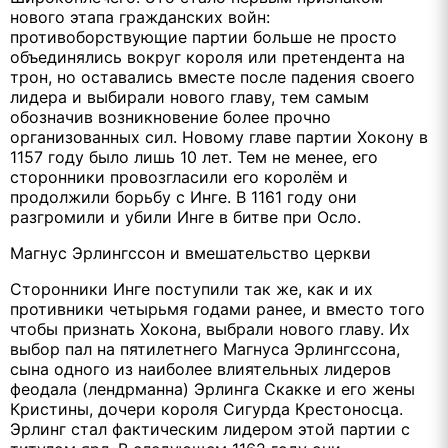
нового этапа гражданских войн:
противоборствующие партии больше не просто
объединялись вокруг короля или претендента на
трон, но оставались вместе после падения своего
лидера и выбирали нового главу, тем самым
обозначив возникновение более прочно
организованных сил. Новому главе партии Хокону в
1157 году было лишь 10 лет. Тем не менее, его
сторонники провозгласили его королём и
продолжили борьбу с Инге. В 1161 году они
разгромили и убили Инге в битве при Осло.
Магнус Эрлингссон и вмешательство церкви
Сторонники Инге поступили так же, как и их
противники четырьмя годами ранее, и вместо того
чтобы признать Хокона, выбрали нового главу. Их
выбор пал на пятилетнего Магнуса Эрлингссона,
сына одного из наиболее влиятельных лидеров
феодала (лендрманна) Эрлинга Скакке и его жены
Кристины, дочери короля Сигурда Крестоносца.
Эрлинг стал фактическим лидером этой партии с