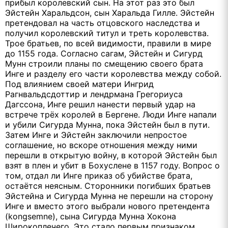
прибыл королевский сын. На этот раз это был
Эйстейн Харальдсон, сын Харальда Гилле. Эйстейн
претендовал на часть отцовского наследства и
получил королевский титул и треть королевства.
Трое братьев, по всей видимости, правили в мире
до 1155 года. Согласно сагам, Эйстейн и Сигурд
Мунн строили планы по смещению своего брата
Инге и разделу его части королевства между собой.
Под влиянием своей матери Ингрид
Рагнвальдсдоттир и лендрмана Грегориуса
Дагссона, Инге решил нанести первый удар на
встрече трёх королей в Бергене. Люди Инге напали
и убили Сигурда Мунна, пока Эйстейн был в пути.
Затем Инге и Эйстейн заключили непростое
соглашение, но вскоре отношения между ними
перешли в открытую войну, в которой Эйстейн был
взят в плен и убит в Бохуслене в 1157 году. Вопрос о
том, отдал ли Инге приказ об убийстве брата,
остаётся неясным. Сторонники погибших братьев
Эйстейна и Сигурда Мунна не перешли на сторону
Инге и вместо этого выбрали нового претендента
(kongsemne), сына Сигурда Мунна Хокона
Широкоплечего. Это стало первым признаком