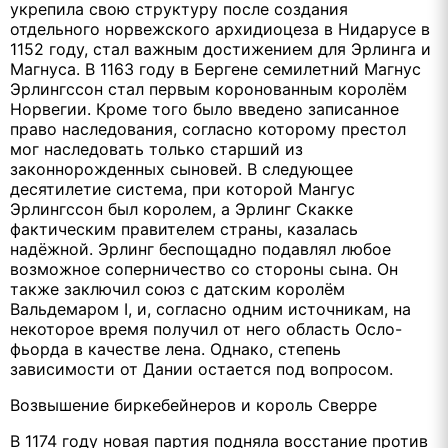
укрепила свою структуру после создания
отдельного норвежского архидиоцеза в Нидарусе в
1152 году, стал важным достижением для Эрлинга и
Магнуса. В 1163 году в Бергене семилетний Магнус
Эрлингссон стал первым коронованным королём
Норвегии. Кроме того было введено записанное
право наследования, согласно которому престол
мог наследовать только старший из
законнорожденных сыновей. В следующее
десятилетие система, при которой Мангус
Эрлингссон был королем, а Эрлинг Скакке
фактическим правителем страны, казалась
надёжной. Эрлинг беспощадно подавлял любое
возможное соперничество со стороны сына. Он
также заключил союз с датским королём
Вальдемаром I, и, согласно одним источникам, на
некоторое время получил от него область Осло-
фьорда в качестве лена. Однако, степень
зависимости от Дании остается под вопросом.
Возвышение биркебейнеров и король Сверре
В 1174 году новая партия подняла восстание против