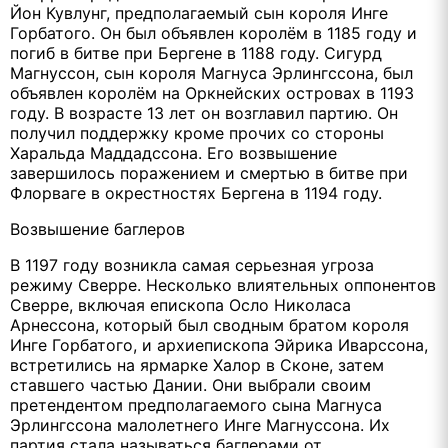
Йон Кувлунг, предполагаемый сын короля Инге
Горбатого. Он был объявлен королём в 1185 году и
погиб в битве при Бергене в 1188 году. Сигурд
Магнуссон, сын короля Магнуса Эрлингссона, был
объявлен королём на Оркнейских островах в 1193
году. В возрасте 13 лет он возглавил партию. Он
получил поддержку кроме прочих со стороны
Харальда Маддадссона. Его возвышение
завершилось поражением и смертью в битве при
Флорваге в окрестностях Бергена в 1194 году.
Возвышение баглеров
В 1197 году возникла самая серьезная угроза
режиму Сверре. Несколько влиятельных оппонентов
Сверре, включая епископа Осло Николаса
Арнессона, который был сводным братом короля
Инге Горбатого, и архиепископа Эйрика Иварссона,
встретились на ярмарке Халор в Сконе, затем
ставшего частью Дании. Они выбрали своим
претендентом предполагаемого сына Магнуса
Эрлингссона малолетнего Инге Магнуссона. Их
партия стала называться баглерами от