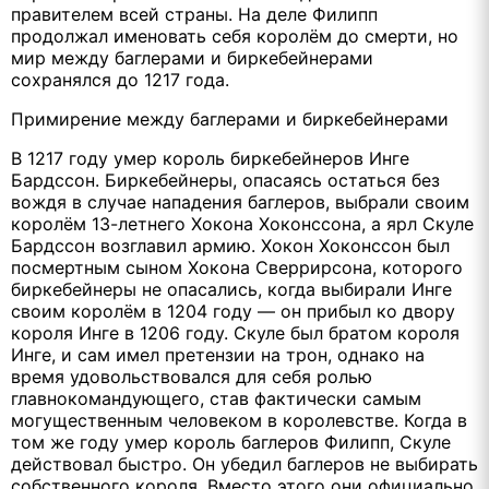
правителем всей страны. На деле Филипп
продолжал именовать себя королём до смерти, но
мир между баглерами и биркебейнерами
сохранялся до 1217 года.
Примирение между баглерами и биркебейнерами
В 1217 году умер король биркебейнеров Инге
Бардссон. Биркебейнеры, опасаясь остаться без
вождя в случае нападения баглеров, выбрали своим
королём 13-летнего Хокона Хоконссона, а ярл Скуле
Бардссон возглавил армию. Хокон Хоконссон был
посмертным сыном Хокона Сверрирсона, которого
биркебейнеры не опасались, когда выбирали Инге
своим королём в 1204 году — он прибыл ко двору
короля Инге в 1206 году. Скуле был братом короля
Инге, и сам имел претензии на трон, однако на
время удовольствовался для себя ролью
главнокомандующего, став фактически самым
могущественным человеком в королевстве. Когда в
том же году умер король баглеров Филипп, Скуле
действовал быстро. Он убедил баглеров не выбирать
собственного короля. Вместо этого они официально