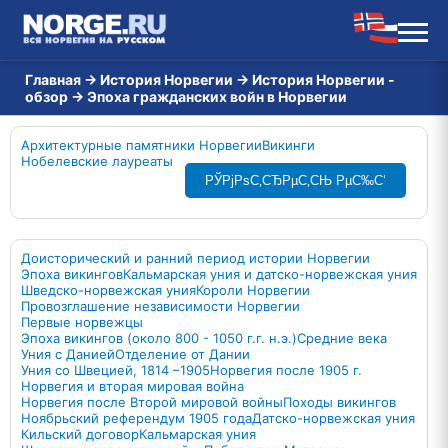
Главная
→
История Норвегии
→
История Норвегии -
обзор
→
Эпоха гражданских войн в Норвегии
Архитектурные памятники Норвегии
Викинги
Нобелевские лауреаты
РЎРјРѕС‚СЂРµС‚СЊ РµС‰С‘
Доисторический и ранний период истории Норвегии
Эпоха викингов
Кальмарская уния и датско-норвежская уния
Шведско-норвежская уния
Короли Норвегии
Провозглашение независимости Норвегии
Первые норвежцы
Эпоха викингов (около 800 - 1050 г.г. н.э.)
Средние века
Уния с Данией
Отделение от Дании
Уния со Швецией, 1814 –1905
Норвегия после 1905 г.
Норвегия и вторая мировая война
Норвегия после Второй мировой войны
Походы викингов
Ноябрьский референдум 1905 года
Датско-норвежская уния
Кильский договор
Кальмарская уния