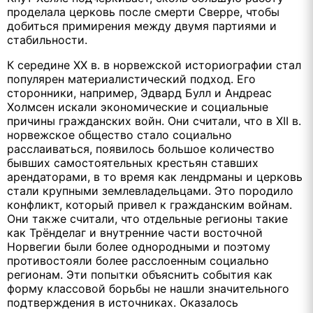
проделала церковь после смерти Сверре, чтобы
добиться примирения между двумя партиями и
стабильности.
К середине XX в. в норвежской историографии стал
популярен материалистический подход. Его
сторонники, например, Эдвард Булл и Андреас
Холмсен искали экономические и социальные
причины гражданских войн. Они считали, что в XII в.
норвежское общество стало социально
расслаиваться, появилось большое количество
бывших самостоятельных крестьян ставших
арендаторами, в то время как лендрманы и церковь
стали крупными землевладельцами. Это породило
конфликт, который привел к гражданским войнам.
Они также считали, что отдельные регионы такие
как Трёнделаг и внутренние части восточной
Норвегии были более однородными и поэтому
противостояли более расслоенным социально
регионам. Эти попытки объяснить события как
форму классовой борьбы не нашли значительного
подтверждения в источниках. Оказалось