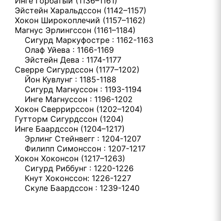
Инге Горбатый (1136–1161)
Эйстейн Харальдссон (1142–1157)
Хокон Широкоплечий (1157–1162)
Магнус Эрлингссон (1161–1184)
Сигурд Маркуфостре : 1162-1163
Олаф Уйева : 1166-1169
Эйстейн Дева : 1174-1177
Сверре Сигурдссон (1177–1202)
Йон Кувлунг : 1185-1188
Сигурд Магнуссон : 1193-1194
Инге Магнуссон : 1196-1202
Хокон Сверрирссон (1202–1204)
Гутторм Сигурдссон (1204)
Инге Баардссон (1204–1217)
Эрлинг Стейнвегг : 1204-1207
Филипп Симонссон : 1207-1217
Хокон Хоконсон (1217–1263)
Сигурд Риббунг : 1220-1226
Кнут Хоконссон: 1226-1227
Скуле Баардссон : 1239-1240