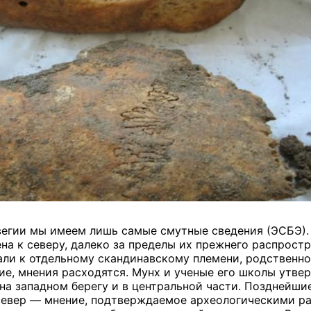
егии мы имеем лишь самые смутные сведения (ЭСБЭ). 
на к северу, далеко за пределы их прежнего распрост
ли к отдельному скандинавскому племени, родственном
е, мнения расходятся. Мунх и ученые его школы утверж
на западном берегу и в центральной части. Позднейшие
север — мнение, подтверждаемое археологическими рас