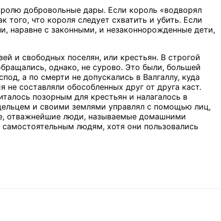
оролю добровольные дары. Если король «водворял
к того, что короля следует схватить и убить. Если
ли, наравне с законными, и незаконнорожденные дети,
ей и свободных поселян, или крестьян. В строгой
бращались, однако, не сурово. Это были, большей
под, а по смерти не допускались в Валгаллу, куда
 не составляли обособленных друг от друга каст.
италось позорным для крестьян и налагалось в
адельцем и своими землями управлял с помощью лиц,
ые, отважнейшие люди, называемые домашними
к самостоятельным людям, хотя они пользовались