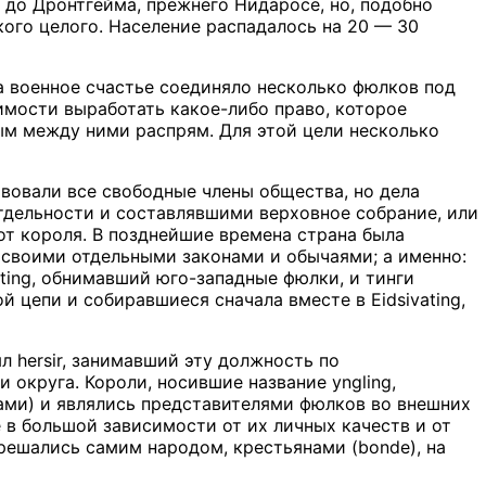
 до Дронтгейма, прежнего Нидаросе, но, подобно
ого целого. Население распадалось на 20 — 30
да военное счастье соединяло несколько фюлков под
имости выработать какое-либо право, которое
ым между ними распрям. Для этой цели несколько
твовали все свободные члены общества, но дела
дельности и составлявшими верховное собрание, или
от короля. В позднейшие времена страна была
 своими отдельными законами и обычаями; а именно:
ating, обнимавший юго-западные фюлки, и тинги
й цепи и собиравшиеся сначала вместе в Eidsivating,
л hersir, занимавший эту должность по
округа. Короли, носившие название yngling,
ами) и являлись представителями фюлков во внешних
 в большой зависимости от их личных качеств и от
 решались самим народом, крестьянами (bonde), на