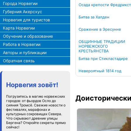
Города Норвегии
Осада крепости Фредрикс
Губерния Акерсхус
Битва за Халден
Норвегия для туристов
Карта Норвегии
Сражение в Эресунне
Обучение и образование
ОБЩИННЫЕ ТРАДИЦИИ
Работа в Норвегии
НОРВЕЖСКОГО
КРЕСТЬЯНСТВА
Авторы и публикации
Битва при Стикластадире
Обратная связь
Невероятный 1814 год
Норвегия зовёт!
Доисторически
Погрузитесь в магию норвежских
городов: от фьордов Осло до
сияния Тромсё. Свежие новости о
фестивалях, марафонах и
культурных сокровищах Севера.
Что скрывают древние улицы
Бергена? Откройте секреты прямо
сейчас!