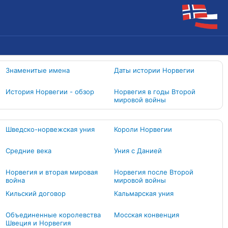
Знаменитые имена
Даты истории Норвегии
История Норвегии - обзор
Норвегия в годы Второй
мировой войны
Шведско-норвежская уния
Короли Норвегии
Средние века
Уния с Данией
Норвегия и вторая мировая
Норвегия после Второй
война
мировой войны
Кильский договор
Кальмарская уния
Объединенные королевства
Мосская конвенция
Швеция и Норвегия