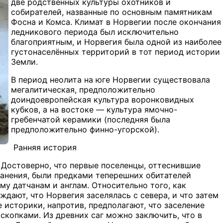
две родственных культуры охотников и
собирателей, названные по основным памятникам
Фосна и Комса. Климат в Норвегии после окончания
ледникового периода был исключительно
благоприятным, и Норвегия была одной из наиболее
густонаселённых территорий в тот период истории
Земли.
В период неолита на юге Норвегии существовала
мегалитическая, предположительно
доиндоевропейская культура воронковидных
кубков, а на востоке — культура ямочно-
гребенчатой керамики (последняя была
предположительно финно-угорской).
Ранняя история
Достоверно, что первые поселенцы, оттеснившие
ранения, были предками теперешних обитателей
у датчанам и англам. Относительно того, как
дают, что Норвегия заселялась с севера, и что затем
 историки, напротив, предполагают, что заселение
копками. Из древних саг можно заключить, что в