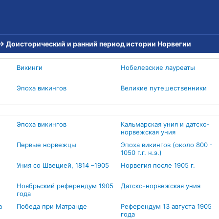
→
Доисторический и ранний период истории Норвегии
Викинги
Нобелевские лауреаты
Эпоха викингов
Великие путешественники
Эпоха викингов
Кальмарская уния и датско-
норвежская уния
Первые норвежцы
Эпоха викингов (около 800 -
1050 г.г. н.э.)
Уния со Швецией, 1814 –1905
Норвегия после 1905 г.
Ноябрьский референдум 1905
Датско-норвежская уния
года
а
Победа при Матранде
Референдум 13 августа 1905
года