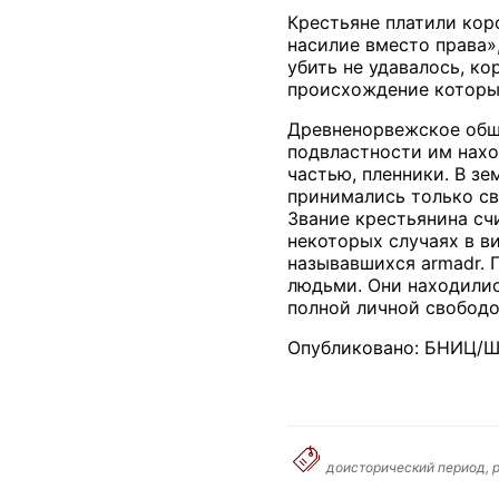
Крестьяне платили кор
насилие вместо права»,
убить не удавалось, ко
происхождение которы
Древненорвежское обще
подвластности им нахо
частью, пленники. В зе
принимались только св
Звание крестьянина сч
некоторых случаях в в
называвшихся armadr. 
людьми. Они находилис
полной личной свободо
Опубликовано: БНИЦ/Ш
доисторический период, р