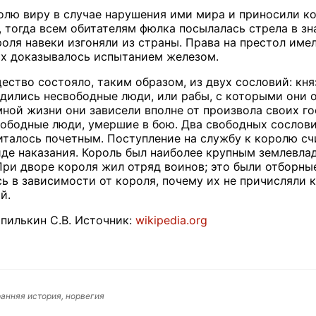
олю виру в случае нарушения ими мира и приносили к
 тогда всем обитателям фюлка посылалась стрела в зна
роля навеки изгоняли из страны. Права на престол име
х доказывалось испытанием железом.
ство состояло, таким образом, из двух сословий: княз
дились несвободные люди, или рабы, с которыми они о
мной жизни они зависели вполне от произвола своих гос
ободные люди, умершие в бою. Два свободных сословия
италось почетным. Поступление на службу к королю сч
иде наказания. Король был наиболее крупным землевл
При дворе короля жил отряд воинов; это были отборн
ь в зависимости от короля, почему их не причисляли 
й.
пилькин С.В. Источник:
wikipedia.org
анняя история, норвегия