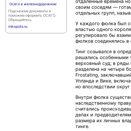
отдаленные времена но
Осаго в железнодорожном
своим соседям — готам
Подскажем документы и
отдельных групп, назыв
поможем оформить ОСАГО.
Обращайтесь
У каждого фюлка был с
mikspolis.ru
властью одного короля
регулировало бы взаим
фюлков соединялись в о
Тинг созывался в опре
решались особенными 
верховный суд; в ряды
разделена на четыре б
Frostating, заключавш
Упланда и Вике, включа
но впоследствии округ 
Внутри фюлка существов
наследственному праву
считались происходивш
делах и предводителям
размера их личных вла
тинге.