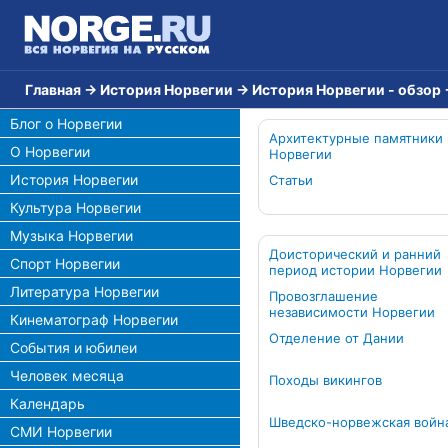
Главная
→
История Норвегии
→
История Норвегии - обзор
Блог о Норвегии
Архитектурные памятники
О Норвегии
Норвегии
История Норвегии
Статьи
Культура Норвегии
Музыка Норвегии
Доисторический и ранний
Спорт Норвегии
период истории Норвегии
Литература Норвегии
Провозглашение
независимости Норвегии
Кинематограф Норвегии
Отделение от Дании
События и юбилеи
Человек месяца
Походы викингов
Календарь
Шведско-норвежская войн
СМИ Норвегии