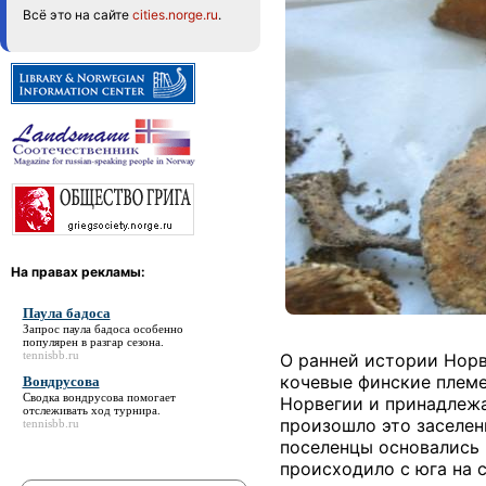
Всё это на сайте
cities.norge.ru
.
На правах рекламы:
Паула бадоса
Запрос
паула бадоса
особенно
популярен в разгар сезона.
tennisbb.ru
О ранней истории Норв
кочевые финские племе
Вондрусова
Сводка
вондрусова
помогает
Норвегии и принадлежа
отслеживать ход турнира.
произошло это заселени
tennisbb.ru
поселенцы основались 
происходило с юга на 