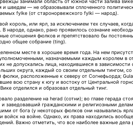
рвежцы занимали область от южной части залива Вике
 и шведам — не образовывали сплоченного политическ
аемых fylke (от старонорвежского fylki — народ).
вой король, или ярл, за исключением тех случаев, ког
. В народе, однако, рано проявилось сознание необход
ные отношения фюлков и препятствовало бы постоянн
дно общее собрание (ting).
деленном месте в хорошее время года. На нем присутс
уполномоченными, назначаемыми каждым королем в от
 их не допускались лица, находившиеся в зависимости 
ольших округа, каждый со своим отдельным тингом, со
ий фюлки, расположенные к северу от Согнефьорда; Gul
вшие всю страну к югу и востоку от Центральной горно
Вике отделился и образовал отдельный тинг.
ало разделение на herad (сотни); во главе герада стоя
 и заведовавший гражданскими и религиозными делами 
ими от бога (у некоторых фюлков они назывались ярл
и войск на войне. Однако, их права находились вообще
дений. Важно отметить, что все наиболее важные дела