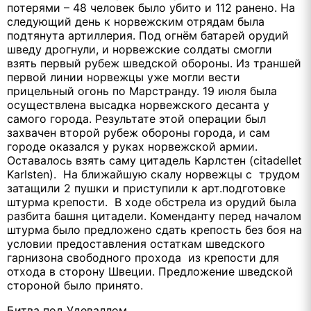
потерями – 48 человек было убито и 112 ранено. На
следующий день к норвежским отрядам была
подтянута артиллерия. Под огнём батарей орудий
шведу дрогнули, и норвежские солдаты смогли
взять первый рубеж шведской обороны. Из траншей
первой линии норвежцы уже могли вести
прицельный огонь по Марстранду. 19 июля была
осуществлена высадка норвежского десанта у
самого города. Результате этой операции был
захвачен второй рубеж обороны города, и сам
городе оказался у руках норвежской армии.
Оставалось взять саму цитадель Карлстен (citadellet
Karlsten). На ближайшую скалу норвежцы с трудом
затащили 2 пушки и приступили к арт.подготовке
штурма крепости. В ходе обстрела из орудий была
разбита башня цитадели. Коменданту перед началом
штурма было предложено сдать крепость без боя на
условии предоставления остаткам шведского
гарнизона свободного прохода из крепости для
отхода в сторону Швеции. Предложение шведской
стороной было принято.
Битва под Удеваллом