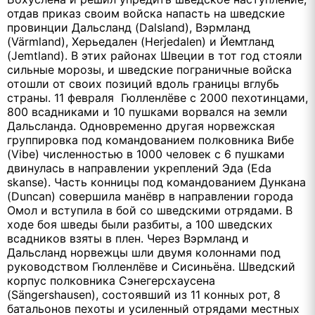
отдав приказ своим войска напасть на шведские
провинции Дальсланд (Dalsland), Вэрмланд
(Värmland), Херьедален (Herjedalen) и Йемтланд
(Jemtland). В этих районах Швеции в тот год стояли
сильные морозы, и шведские пограничные войска
отошли от своих позиций вдоль границы вглубь
страны. 11 февраля Гюлленлёве с 2000 пехотинцами,
800 всадниками и 10 пушками ворвался на земли
Дальсланда. Одновременно другая норвежская
группировка под командованием полковника Вибе
(Vibe) численностью в 1000 человек с 6 пушками
двинулась в направлении укреплений Эда (Eda
skanse). Часть конницы под командованием Дункана
(Duncan) совершила манёвр в направлении города
Омол и вступила в бой со шведскими отрядами. В
ходе боя шведы были разбиты, а 100 шведских
всадников взяты в плен. Через Вэрмланд и
Дальсланд норвежцы шли двумя колоннами под
руководством Гюлленлёве и Сисиньёна. Шведский
корпус полковника Сэнегерсхаусена
(Sängershausen), состоявший из 11 конных рот, 8
батальонов пехоты и усиленный отрядами местных