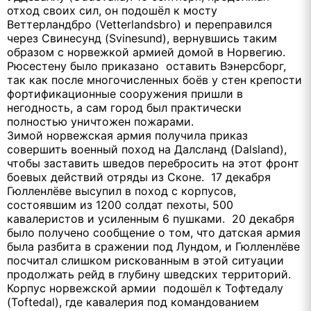
отход своих сил, он подошёл к мосту
Веттерландбро (Vetterlandsbro) и переправился
через Свинесунд (Svinesund), вернувшись таким
образом с норвежкой армией домой в Норвегию.
Рюсестену было приказано оставить Вэнерсборг,
так как после многочисленных боёв у стен крепости
фортификационные сооружения пришли в
негодность, а сам город был практически
полностью уничтожен пожарами.
Зимой норвежская армия получила приказ
совершить военный поход на Далсланд (Dalsland),
чтобы заставить шведов перебросить на этот фронт
боевых действий отряды из Сконе. 17 декабря
Гюлленлёве высупил в поход с корпусов,
состоявшим из 1200 солдат пехоты, 500
кавалеристов и усиленным 6 пушками. 20 декабря
было получено сообщение о том, что датская армия
была разбита в сражении под Лундом, и Гюлленлёве
посчитал слишком рискованным в этой ситуации
продолжать рейд в глубину шведских территорий.
Корпус норвежской армии подошёл к Тофтедалу
(Toftedal), где кавалерия под командованием