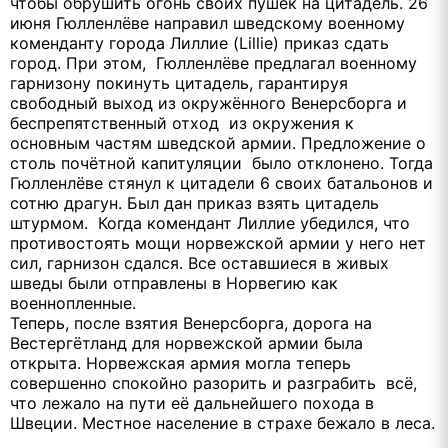
чтобы обрушить огонь своих пушек на цитадель. 26
июня Гюлленлёве направил шведскому военному
коменданту города Лиллие (Lillie) приказ сдать
город. При этом, Гюлленлёве предлагал военному
гарнизону покинуть цитадель, гарантируя
свободный выход из окружённого Венерсборга и
беспрепятственный отход из окружения к
основным частям шведской армии. Предложение о
столь почётной капитуляции было отклонено. Тогда
Гюлленлёве стянул к цитадели 6 своих батальонов и
сотню драгун. Был дан приказ взять цитадель
штурмом. Когда комендант Лиллие убедился, что
противостоять мощи норвежской армии у него нет
сил, гарнизон сдался. Все оставшиеся в живых
шведы были отправлены в Норвегию как
военнопленные.
Теперь, после взятия Венерсборга, дорога на
Вестергётланд для норвежской армии была
открыта. Норвежская армия могла теперь
совершенно спокойно разорить и разграбить всё,
что лежало на пути её дальнейшего похода в
Швеции. Местное население в страхе бежало в леса.