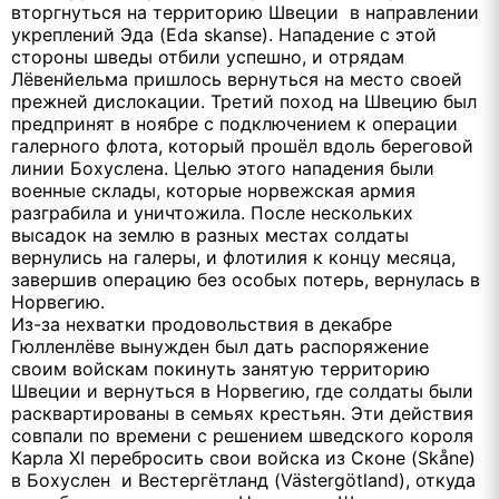
вторгнуться на территорию Швеции в направлении
укреплений Эда (Eda skanse). Нападение с этой
стороны шведы отбили успешно, и отрядам
Лёвенйельма пришлось вернуться на место своей
прежней дислокации. Третий поход на Швецию был
предпринят в ноябре с подключением к операции
галерного флота, который прошёл вдоль береговой
линии Бохуслена. Целью этого нападения были
военные склады, которые норвежская армия
разграбила и уничтожила. После нескольких
высадок на землю в разных местах солдаты
вернулись на галеры, и флотилия к концу месяца,
завершив операцию без особых потерь, вернулась в
Норвегию.
Из-за нехватки продовольствия в декабре
Гюлленлёве вынужден был дать распоряжение
своим войскам покинуть занятую территорию
Швеции и вернуться в Норвегию, где солдаты были
расквартированы в семьях крестьян. Эти действия
совпали по времени с решением шведского короля
Карла XI перебросить свои войска из Сконе (Skåne)
в Бохуслен и Вестергётланд (Västergötland), откуда