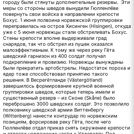
городу были стянуты дополнительные резервы. Эти
меры со стороны шведов вынудили Гюлленлёве
повернуть свои войска в направлении крепости
Бохус. 1 июня полвоина норвежской группировки
переправилась на остров Хисинген (Hisingen), откуда
уже с 5 июня норвежцы стали обстреливать Бохус.
Стены крепости вполне выдерживали град
снарядов, так что обстрел из пушек оказался
малоэффективным. К тому же через реку Гёта
шведский гарнизон из 400 солдат получал
подкрепление и провизию. Норвежцы вынуждены
были прекратить артобстрелы. Недостаток пороха и
ядер тоже способствовал принятию такого
решения. В Весрегётланде (Västergötland)
завершилось формирование крупной военной
группировки шведов, которые теперь имели и
существенный резерв – из Сконе (Skåne) было
переброшено 3000 шведских солдат. Это позволило
полковнику шведской армии Виттенбергу
(Wittenberg) нанести контрудар по норвежским
позициям, форсировав реку Гёта, после чего
Гюлленлёве отдал приказ снять окружение крепости
и отвести норвежские части к Уддеваллу. Под