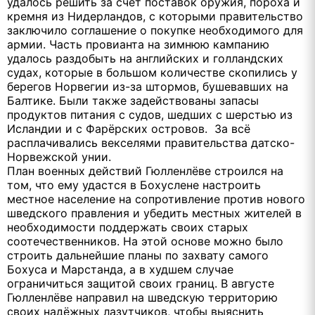
удалось решить за счёт поставок оружия, пороха и
кремня из Нидерландов, с которыми правительство
заключило соглашение о покупке необходимого для
армии. Часть провианта на зимнюю кампанию
удалось раздобыть на английских и голландских
судах, которые в большом количестве скопились у
берегов Норвегии из-за штормов, бушевавших на
Балтике. Были также задействованы запасы
продуктов питания с судов, шедших с шерстью из
Исландии и с Фарёрских островов. За всё
расплачивались векселями правительства датско-
Норвежской унии.
План военных действий Гюлленлёве строился на
том, что ему удастся в Бохуслене настроить
местное население на сопротивление против нового
шведского правления и убедить местных жителей в
необходимости поддержать своих старых
соотечественников. На этой основе можно было
строить дальнейшие планы по захвату самого
Бохуса и Марстанда, а в худшем случае
ограничиться защитой своих границ. В августе
Гюлленлёве направил на шведскую территорию
своих надёжных лазутчиков, чтобы выяснить