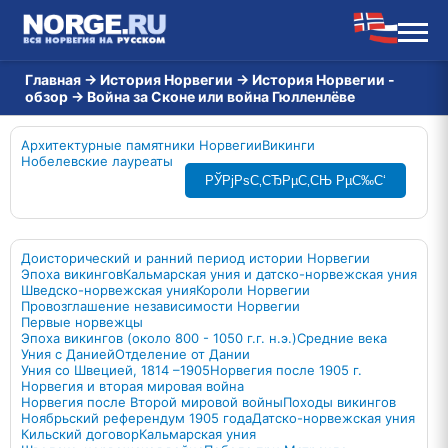
Главная
→
История Норвегии
→
История Норвегии -
обзор
→
Война за Сконе или война Гюлленлёве
Архитектурные памятники Норвегии
Викинги
Нобелевские лауреаты
РЎРјРѕС‚СЂРµС‚СЊ РµС‰С‘
Доисторический и ранний период истории Норвегии
Эпоха викингов
Кальмарская уния и датско-норвежская уния
Шведско-норвежская уния
Короли Норвегии
Провозглашение независимости Норвегии
Первые норвежцы
Эпоха викингов (около 800 - 1050 г.г. н.э.)
Средние века
Уния с Данией
Отделение от Дании
Уния со Швецией, 1814 –1905
Норвегия после 1905 г.
Норвегия и вторая мировая война
Норвегия после Второй мировой войны
Походы викингов
Ноябрьский референдум 1905 года
Датско-норвежская уния
Кильский договор
Кальмарская уния