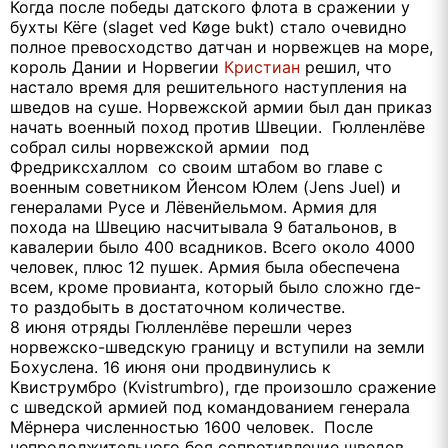
Когда после победы датского флота в сражении у
бухты Кёге (slaget ved Køge bukt) стало очевидно
полное превосходство датчан и норвежцев на море,
король Дании и Норвегии
Кристиан
решил, что
настало время для решительного наступления на
шведов на суше. Норвежской армии был дан приказ
начать военный поход против Швеции. Гюлленлёве
собрал силы норвежской армии под
Фредриксхаллом со своим штабом во главе с
военным советником Йенсом Юлем (Jens Juel) и
генералами Русе и Лёвенйельмом. Армия для
похода на Швецию насчитывала 9 батальонов, в
кавалерии было 400 всадников. Всего около 4000
человек, плюс 12 пушек. Армия была обеспечена
всем, кроме провианта, который было сложно где-
то раздобыть в достаточном количестве.
8 июня отряды Гюлленлёве перешли через
норвежско-шведскую границу и вступили на земли
Бохуслена. 16 июня они продвинулись к
Квиструмбро (Kvistrumbro), где произошло сражение
с шведской армией под командованием генерала
Мёрнера численностью 1600 человек. После
непродолжительного боя сопротивление шведов