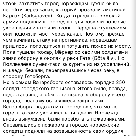
чтобы захватить город норвежцам нужно было
перейти через канал, который прозвали «могилой
Карла» (Karlsgraven). Когда отряды норвежской
армии подошли к городу, шведы возвели полевые
укрепления и вырыли окопы. Перед наступлением
они подожгли мост через канал. Поэтому прежде
чем начинать атаку на противника, норвежцам
пришлось потрудиться и потушить пожар на мосту.
Пока тушили пожар, Мёрнер со своими солдатами
занял оборону в окопах у реки Гёта (Göta älv). Но
Гюлленлёве сумел-таки выкурить их из укреплений,
и шведы бежали, переправившись через реку, в
сторону Гётеборга.
Но в самом Венерсборге оставалось порядка 250
солдат городского гарнизона. Этого было, правда,
недостаточно, чтобы организовать оборону всего
города, поэтому оставшиеся защитники
Венерсборга подожгли в городе всё, что могло
гореть, а сами укрылись в цитадели. Норвежцы
вновь вынуждены были поработать пожарниками.
Справившись с пожаром в городе, норвежские
солдаты подняли на возвышенность свои орудия,