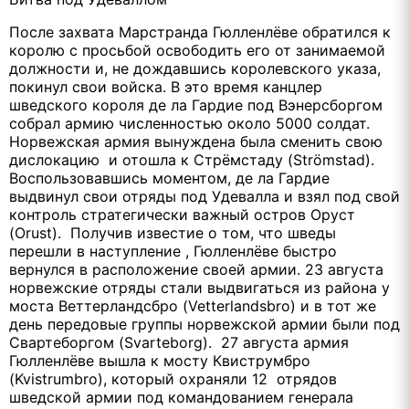
После захвата Марстранда Гюлленлёве обратился к
королю с просьбой освободить его от занимаемой
должности и, не дождавшись королевского указа,
покинул свои войска. В это время канцлер
шведского короля де ла Гардие под Вэнерсборгом
собрал армию численностью около 5000 солдат.
Норвежская армия вынуждена была сменить свою
дислокацию и отошла к Стрёмстаду (Strömstad).
Воспользовавшись моментом, де ла Гардие
выдвинул свои отряды под Удевалла и взял под свой
контроль стратегически важный остров Оруст
(Orust). Получив известие о том, что шведы
перешли в наступление , Гюлленлёве быстро
вернулся в расположение своей армии. 23 августа
норвежские отряды стали выдвигаться из района у
моста Веттерландсбро (Vetterlandsbro) и в тот же
день передовые группы норвежской армии были под
Свартеборгом (Svarteborg). 27 августа армия
Гюлленлёве вышла к мосту Квиструмбро
(Kvistrumbro), который охраняли 12 отрядов
шведской армии под командованием генерала