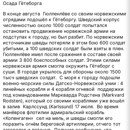
Осада Гётеборга
В конце августа Гюлленлёве со своим норвежскими
отрядами подошёл к Гётеборгу. Шведский корпус
численностью около 1000 солдат попытался
остановить продвижение норвежской армии на
подступах к городу, но был разбит. По норвежским
источникам шведы потеряли в этом бою 600 солдат
убитыми, а 100 шведских солдат были взяты в плен.
Гюлленлёве имел после сражения в составе своей
армии 3 800 боеспособных солдат. Этими силами
норвежская армия смогла окружить Гётеборг с
суши. В городе укрылось для обороны около 1500
тысч шведских солдат. С моря к городу подошли
военно-морские силы Датско-Норвежской унии : 4
линейных корабля и 4 корабля огневой поддержки
под командованием Маркварда Родстена (Markvard
Rodsten), который со своими кораблями уже вошёл
в залив Карлссунд (Karlssund) 17 июля. Во время
манёвров флотилии адмиральский корабль
«Копенгаген» сел на мель, и шведы смогли его
поразить огнём береговой артиллерии, отчего тот
загорелся и потонул. Получив сообщение, что