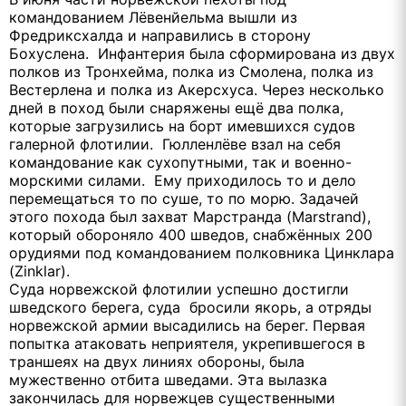
командованием Лёвенйельма вышли из
Фредриксхалда и направились в сторону
Бохуслена. Инфантерия была сформирована из двух
полков из Тронхейма, полка из Смолена, полка из
Вестерлена и полка из Акерсхуса. Через несколько
дней в поход были снаряжены ещё два полка,
которые загрузились на борт имевшихся судов
галерной флотилии. Гюлленлёве взал на себя
командование как сухопутными, так и военно-
морскими силами. Ему приходилось то и дело
перемещаться то по суше, то по морю. Задачей
этого похода был захват Марстранда (Marstrand),
который обороняло 400 шведов, снабжённых 200
орудиями под командованием полковника Цинклара
(Zinklar).
Суда норвежской флотилии успешно достигли
шведского берега, суда бросили якорь, а отряды
норвежской армии высадились на берег. Первая
попытка атаковать неприятеля, укрепившегося в
траншеях на двух линиях обороны, была
мужественно отбита шведами. Эта вылазка
закончилась для норвежцев существенными