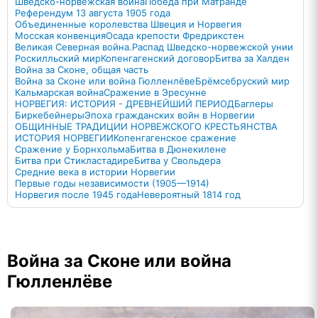
Шведско-норвежская война
Победа при Матранде
Референдум 13 августа 1905 года
Объединенные королевства Швеция и Норвегия
Мосская конвенция
Осада крепости Фредрикстен
Великая Северная война.
Распад Шведско-норвежской унии
Роскилльский мир
Копенгагенский договор
Битва за Халден
Война за Сконе, общая часть
Война за Сконе или война Гюлленлёве
Брёмсебруский мир
Кальмарская война
Сражение в Эресунне
НОРВЕГИЯ: ИСТОРИЯ - ДРЕВНЕЙШИЙ ПЕРИОД
Баглеры
Биркебейнеры
Эпоха гражданских войн в Норвегии
ОБЩИННЫЕ ТРАДИЦИИ НОРВЕЖСКОГО КРЕСТЬЯНСТВА
ИСТОРИЯ НОРВЕГИИ
Копенгагенское сражение
Сражение у Борнхольма
Битва в Дюнекилене
Битва при Стикластадире
Битва у Свольдера
Средние века в истории Норвегии
Первые годы независимости (1905—1914)
Норвегия после 1945 года
Невероятный 1814 год
Война за Сконе или война
Гюлленлёве