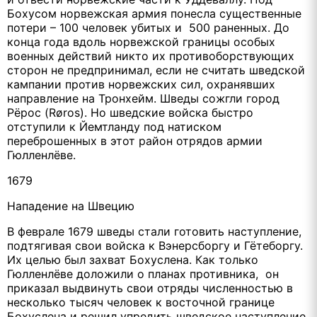
Бохусом норвежская армия понесла существенные
потери – 100 человек убитых и 500 раненных. До
конца года вдоль норвежской границы особых
военных действий никто их противоборствующих
сторон не предпринимал, если не считать шведской
кампании против норвежских сил, охранявших
направление на Тронхейм. Шведы сожгли город
Рёрос (Røros). Но шведские войска быстро
отступили к Йемтланду под натиском
переброшенных в этот район отрядов армии
Гюлленлёве.
1679
Нападение на Швецию
В феврале 1679 шведы стали готовить наступление,
подтягивая свои войска к Вэнерсборгу и Гётеборгу.
Их целью был захват Бохуслена. Как только
Гюлленлёве доложили о планах противника, он
приказал выдвинуть свои отряды численностью в
несколько тысяч человек к восточной границе
Бохуслена и решил упредить шведское наступление,