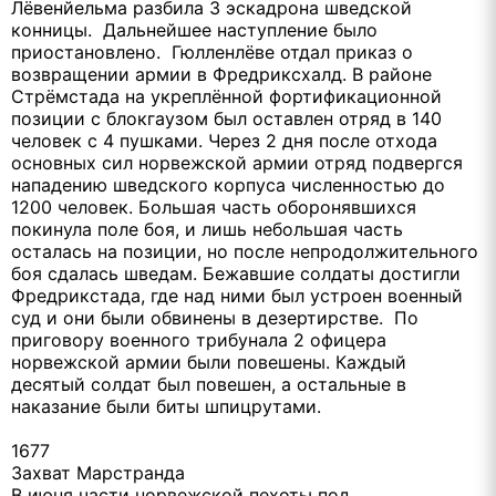
Лёвенйельма разбила 3 эскадрона шведской
конницы. Дальнейшее наступление было
приостановлено. Гюлленлёве отдал приказ о
возвращении армии в Фредриксхалд. В районе
Стрёмстада на укреплённой фортификационной
позиции с блокгаузом был оставлен отряд в 140
человек с 4 пушками. Через 2 дня после отхода
основных сил норвежской армии отряд подвергся
нападению шведского корпуса численностью до
1200 человек. Большая часть оборонявшихся
покинула поле боя, и лишь небольшая часть
осталась на позиции, но после непродолжительного
боя сдалась шведам. Бежавшие солдаты достигли
Фредрикстада, где над ними был устроен военный
суд и они были обвинены в дезертирстве. По
приговору военного трибунала 2 офицера
норвежской армии были повешены. Каждый
десятый солдат был повешен, а остальные в
наказание были биты шпицрутами.
1677
Захват Марстранда
В июня части норвежской пехоты под