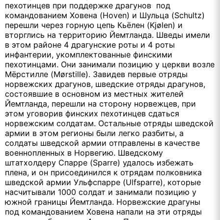
пехотинцев при поддержке драгунов под
командованием Ховена (Hoven) и Шульца (Schultz)
перешли через горную цепь Кьёлен (Kjølen) и
вторглись на территорию Йемтланда. Шведы имели
в этом районе 4 драгунские роты и 4 роты
инфантерии, укомплектованные финскими
пехотинцами. Они занимали позицию у церкви возле
Мёрстилле (Mørstille). Завидев первые отряды
норвежских драгунов, шведские отряды драгунов,
состоявшие в основном из местных жителей
Йемтланда, перешли на сторону норвежцев, при
этом уговорив финских пехотинцев сдаться
норвежским солдатам. Остальные отряды шведской
армии в этом регионы были легко разбиты, а
солдаты шведской армии отправлены в качестве
военнопленных в Норвегию. Шведскому
штатхолдеру Спарре (Sparre) удалось избежать
плена, и он присоединился к отрядам полковника
шведской армии Ульфспарре (Ulfsparre), которые
насчитывали 1000 солдат и занимали позицию у
южной границы Йемтланда. Норвежские драгуны
под командованием Ховена напали на эти отряды