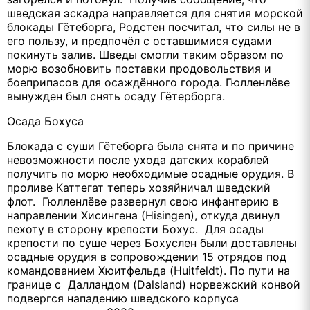
шведская эскадра направляется для снятия морской
блокады Гётеборга, Родстен посчитал, что силы не в
его пользу, и предпочёл с оставшимися судами
покинуть залив. Шведы смогли таким образом по
морю возобновить поставки продовольствия и
боеприпасов для осаждённого города. Гюлленлёве
вынужден был снять осаду Гётерборга.
Осада Бохуса
Блокада с суши Гётеборга была снята и по причине
невозможности после ухода датских кораблей
получить по морю необходимые осадные орудия. В
проливе Каттегат теперь хозяйничал шведский
флот. Гюлленлёве развернул свою инфантерию в
направлении Хисингена (Hisingen), откуда двинул
пехоту в сторону крепости Бохус. Для осады
крепости по суше через Бохуслен были доставлены
осадные орудия в сопровождении 15 отрядов под
командованием Хюитфельда (Huitfeldt). По пути на
границе с Далландом (Dalsland) норвежский конвой
подвергся нападению шведского корпуса