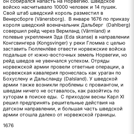
он собирался напасть на Норвегию. Шведское
войско насчитывало 10000 человек и 14 пушек.
Свой штаб шведский король разместил в
Венерсборге (Vänersborg). В январе 1676 по приказу
короля шведский военачальник Дальберг (Dahlberg)
совершил рейд через Вермланд (Värmland) и
полевые укрепления Эда (Eda skanse) в направлении
Конгсвингера (Kongsvinger) у реки Гломма с целью
заставить Гюлленлёве отвести норвежские войска
подальше от южно-восточных земель Норвегии, но
рейд шведов не увенчался успехом. Отряды
норвежской армии провели ответные операции, а
норвежская кавалерия пронеслась как ураган по
Бохуслену и Дальсланду (Dalsland). У шведской
армии также возникли проблемы с провиантом, и
шведам ничего не оставалось, как разойтись по
хуторам в поиске еды. С приходом весны Карл XI
решил предпринять решительные действия на
датском направлении, и большая часть шведской
армии отошла далеко от норвежской границы.
1676