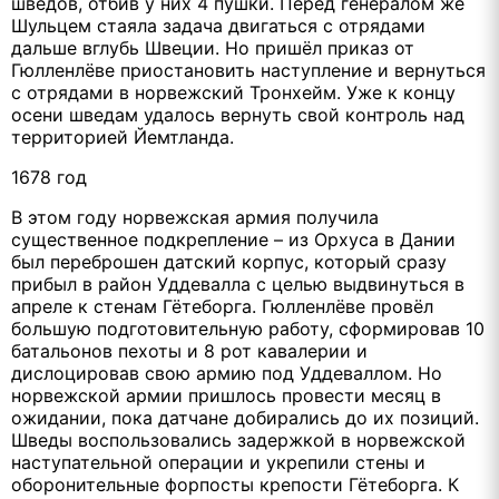
шведов, отбив у них 4 пушки. Перед генералом же
Шульцем стаяла задача двигаться с отрядами
дальше вглубь Швеции. Но пришёл приказ от
Гюлленлёве приостановить наступление и вернуться
с отрядами в норвежский Тронхейм. Уже к концу
осени шведам удалось вернуть свой контроль над
территорией Йемтланда.
1678 год
В этом году норвежская армия получила
существенное подкрепление – из Орхуса в Дании
был переброшен датский корпус, который сразу
прибыл в район Уддевалла с целью выдвинуться в
апреле к стенам Гётеборга. Гюлленлёве провёл
большую подготовительную работу, сформировав 10
батальонов пехоты и 8 рот кавалерии и
дислоцировав свою армию под Уддеваллом. Но
норвежской армии пришлось провести месяц в
ожидании, пока датчане добирались до их позиций.
Шведы воспользовались задержкой в норвежской
наступательной операции и укрепили стены и
оборонительные форпосты крепости Гётеборга. К