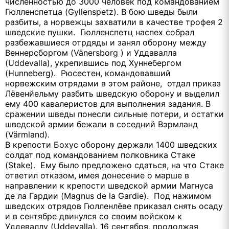
численностью до 3000 человек под командованием
Гюлленспетца (Gyllenspetz). В бою шведы были
разбиты, а норвежцы захватили в качестве трофея 2
шведские пушки. Гюлленспетц наспех собрал
разбежавшиеся отрдяды и занял оборону между
Веннерсборгом (Vänersborg ) и Уддавалла
(Uddevalla), укрепившись под Хуннебергом
(Hunneberg). Рюсестен, командовавший
норвежским отрядами в этом районе, отдал приказ
Лёвенйельму разбить шведскую оборону и выделил
ему 400 кавалеристов для выполнения задания. В
сражении шведы понесли сильные потери, и остатки
шведской армии бежали в соседний Вэрмланд
(Värmland).
В крепости Бохус оборону держали 1400 шведских
солдат под командованием полковника Стаке
(Stake). Ему было предложено сдаться, на что Стаке
ответил отказом, имея донесение о марше в
направлении к крепости шведской армии Магнуса
де ла Гардии (Magnus de la Gardie). Под нажимом
шведских отрядов Гюлленлёве приказал снять осаду
и в сентябре двинулся со своим войском к
Уддеваллу (Uddevalla). 16 сентября, продолжая