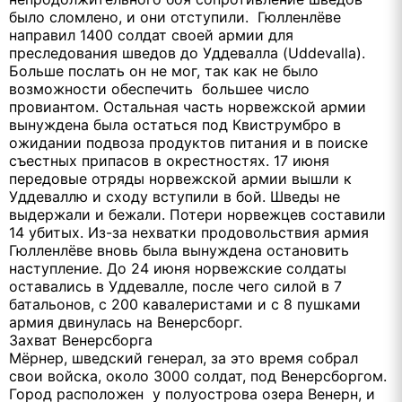
было сломлено, и они отступили. Гюлленлёве
направил 1400 солдат своей армии для
преследования шведов до Уддевалла (Uddevalla).
Больше послать он не мог, так как не было
возможности обеспечить большее число
провиантом. Остальная часть норвежской армии
вынуждена была остаться под Квиструмбро в
ожидании подвоза продуктов питания и в поиске
съестных припасов в окрестностях. 17 июня
передовые отряды норвежской армии вышли к
Уддеваллю и сходу вступили в бой. Шведы не
выдержали и бежали. Потери норвежцев составили
14 убитых. Из-за нехватки продовольствия армия
Гюлленлёве вновь была вынуждена остановить
наступление. До 24 июня норвежские солдаты
оставались в Уддевалле, после чего силой в 7
батальонов, с 200 кавалеристами и с 8 пушками
армия двинулась на Венерсборг.
Захват Венерсборга
Мёрнер, шведский генерал, за это время собрал
свои войска, около 3000 солдат, под Венерсборгом.
Город расположен у полуострова озера Венерн, и