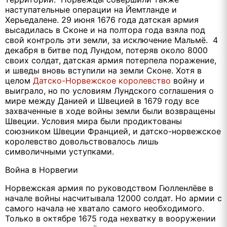
наступательные операции на Йемтланде и
Херьедалене. 29 июня 1676 года датская армия
высадилась в Сконе и на полтора года взяла под
свой контроль эти земли, за исключение Мальмё. 4
декабря в битве под Лундом, потеряв около 8000
своих солдат, датская армия потерпела поражение,
и шведы вновь вступили на земли Сконе. Хотя в
целом
Датско-Норвежское королевство
войну и
выиграло, но по условиям Лундского соглашения о
мире между Данией и Швецией в 1679 году все
захваченные в ходе войны земли были возвращены
Швеции. Условия мира были продиктованы
союзником Швеции Францией, и датско-норвежское
королевство довольствовалось лишь
символичными уступками.
Война в Норвегии
Норвежская армия по руководством Гюлленлёве в
начале войны насчитывала 12000 солдат. Но армии с
самого начала не хватало самого необходимого.
Только в октябре 1675 года нехватку в вооружении