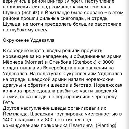
вернулись в район Вингер (Vinger). Наступление
норвежских сил под командованием генерала
Шульца (Schulz) в Йемтланде было сорвано – в этом
районе прошли сильные снегопады, и отряды
Шульца не могли преодолеть большие расстояние
по глубокому снегу.
Окружение Уддевалла
В середине марта шведы решили проучить
норвежцев за их нападение, и объединенная армия
Мёрнера (Mörner) и Стенбока (Stenbock) с 3000
солдат вышла из Вэнерсборга в направлении на
Уддевалла. На подступах к укреплениям Уддевалла
на отряды шведской армии напали норвежские
драгуны и обратили шведов в бегство. Норвежская
конница преследовала разбитые части шведской
армии, пока шведы не переправились через реку
Гёта.
Другое наступление шведы организовали их
Йемтланда. Шведская группировка численностью в
1400 всадников и 800 пехотинцев под
командованием полковника Плантинга (Planting)