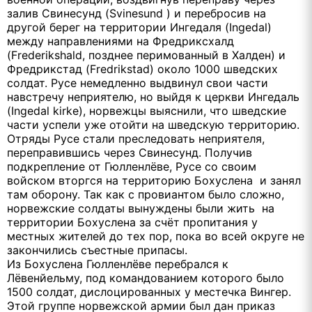
залив Свинесунд (Svinesund ) и перебросив на
другой берег на территории Ингедаля (Ingedal)
между направлениями на Фредриксхалд
(Frederikshald, позднее перимованный в Халден) и
Фредрикстад (Fredrikstad) около 1000 шведских
солдат. Русе немедленно выдвинул свои части
навстречу неприятелю, но выйдя к церкви Ингедаль
(Ingedal kirke), норвежцы выяснили, что шведские
части успели уже отойти на шведскую территорию.
Отряды Русе стали преследовать неприятеля,
переправившись через Свинесунд. Получив
подкрепление от Гюлленлёве, Русе со своим
войском вторгся на территорию Бохуслена и занял
там оборону. Так как с провиантом было сложно,
норвежские солдаты вынуждены были жить на
территории Бохуслена за счёт пропитания у
местных жителей до тех пор, пока во всей округе не
закончились съестные припасы.
Из Бохуслена Гюлленлёве перебрался к
Лёвенйельму, под командованием которого было
1500 солдат, дислоцированных у местечка Вингер.
Этой группе норвежской армии был дан приказ