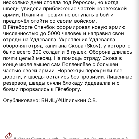
несколько дней стояла под Рёросом, но когда
шведы увидели приближение частей норвежской
армии, Плантинг решил не вступать в бой и
предпочёл отойти со своим войском.
В Гётеборге Стенбок сформировал новую армию
численностью до 5000 человек и направил свои
отряды на Уддевалла. Укрепления Уддевалла
оборонял отряд капитана Скова (Skov), у которого
было всего 300 солдат и 8 пушек. Оборона длилась
почти целый месяц. На помощь отряду Скова в
конце июля вышел сам Гюлленлёве с большей
частью своей армии. Норвежцы перекрыли все
дороги, и шведы остались без провизии. Лишённые
резервов, шведы сняли блокаду Уддевалла и с
боями прорвались к Гётеборгу.
Опубликовано: БНИЦ/®Шпилькин С.В.
Война за Сконе или война Гюлленлёве/ действия норвежской