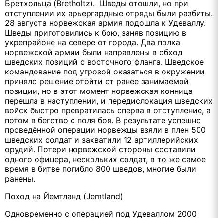
Бретхольца (Bretholtz). Шведы отошли, но при
отступлении их арьергардные отряды были разбиты.
28 августа норвежская армия подошла к Удеваллу.
Шведы приготовились к бою, заняв позицию в
укрепрайоне на севере от города. Два полка
норвежской армии были направлены в обход
шведских позиций с восточного фланга. Шведское
командование под угрозой оказаться в окружении
приняло решение отойти от ранее занимаемой
позиции, но в этот момент норвежская конница
перешла в наступлении, и передислокация шведских
войск быстро превратилась сперва в отступление, а
потом в бегство с поля боя. В результате успешно
проведённой операции норвежцы взяли в плен 500
шведских солдат и захватили 12 артиллерийских
орудий. Потери норвежской стороны составили
одного офицера, нескольких солдат, в то же самое
время в битве погибло 800 шведов, многие были
ранены.
Поход на Йемтланд (Jemtland)
Одновременно с операцией под Удеваллом 2000