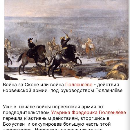
Война за Сконе или война
Гюлленлёве
- действия
норвежской армии под руководством Гюлленлёве
Уже в начале войны норвежская армия по
предводительством
Ульрика Фредерика Гюлленлёве
перешла к активным действиям, вторгшись в
Бохуслен и оккупировав большую часть этой
территории. Норвежцы совершили также