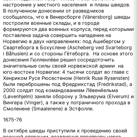
настроение у местного населения и планы шведов.
В полученном донесении от разведчиков
сообщалось, что в Венерсборге (Vänersborg) шведы
построили военные склады, и в городе
формируются два военных корпуса, перед которыми
поставлена задача совершить нападение на
Норвегию в двух направлениях: под Ашебергом у
Свартеборга в Бохуслене (Ascheberg ved Svarteborg
i Båhuslen) и со стороны Гётеборга. На основе этого
донесения Гюлленлёве решил сосредоточить
значительные силы своей норвежской армии на
юго-востоке Норвегии: 4 тысячи солдат во главе с
Хенриком Русе Рюсестеном (Henrik Ruse Rysensten)
были переброшены под Фредрикстад (Fredrikstad), а
2000 солдат под командованием Лёвенйельма
(Løvenhjelm) заняли оборону у Эльверума (Elverum) и
Вингера (Vinger), а также у пограничного прохода в
Смоленене (Smaalenene) в Эстфолле.
1675-76
В октябре шведы приступили к проведению своей
военной операции, воздвигнув переправу через