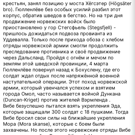
крестьян, занял позицию у моста Хёгсэтер (Högsäter
bro). Гюлленлёве без особых усилий разбил этот
корпус, обратив шведов в бегство. Но на три дня
продвижение норвежских войск было
приостановлено у гор Стегсфьель (Stegsfjell) -
пришлось дожидаться подвоза провианта из
Уддевалла. Только после прихода обоза с хлебом
отряды норвежской армии смогли продолжить
преследование противника и своё продвижение
через Дальсланд. Пройдя с огнём и мечом по
землям этой шведской провинции, 4 марта
Гюлленлёве повернул назад к Бохуслену, где его
солдат ждал отдых после напряжённой военной
наступательной операции. Этот поход норвежской
армии, который увенчался успехом и взятием
города Омол, часто называется войной Дункана
(Duncan-Kriget) против жителей Вэрмленда .
Вибе безуспешно пытался взять укрепления Эда,
которые защищали 300 солдат с 18 пушками. Тогда
Вибе бросил свои силы на ближайшие укрепления
Мора (Mora skanse), которые с боем были
захвачены. Но после этого норвежские отряды Вибе