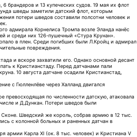
 6 брандеров и 13 купеческих судов. 19 мая их флот
мунда шведы заметили датский флот, которым
ажения потери шведов составили полсотни человек и
ек.
ого адмирала Корнелиса Тромпа возле Эланда нанёс
ей и среди них 126-пушечный «Стура Крунан».
опало в плен. Среди погибших были Л.Кройц и адмирал
начительные повреждения.
стада и вскоре захватили его. Однако основной десант
упать к Кристианстаду. Перед датчанами пали
круна. 10 августа датчане осадили Кристианстад,
ение с Гюлленлёве через Халланд двигался
вое превосходящая по численности датскую, атаковала
 числе и Д.Дункан. Потери шведов были
 Сконе. Шведский же король, собрав армию в 12 тыс.
лись с колонной больных и раненных датчан в
я армии Карла XI (ок. 8 тыс. человек) и Кристиана V