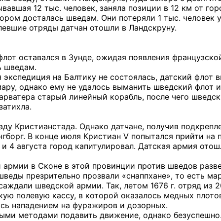
ывавшая 12 тыс. человек, заняла позиции в 12 км от г
тором досталась шведам. Они потеряли 1 тыс. человек 
елевшие отряды датчан отошли в Ландскруну.
 флот оставался в Зунде, ожидая появления французск
ь шведам.
 экспедиция на Балтику не состоялась, датский флот 
ару, однако ему не удалось выманить шведский флот из
арватера старый линейный корабль, после чего шведс
затихла.
аду Кристианстада. Однако датчане, получив подкрепле
нгборг. В конце июля Кристиан V попытался прийти на
 и 4 августа город капитулировал. Датская армия отош
 армии в Сконе в этой провинции против шведов разв
шведы презрительно прозвали «снаппхане», то есть ма
саждали шведской армии. Так, летом 1676 г. отряд из 
кую полевую кассу, в которой оказалось медных плото
сь нападением на фуражиров и дозорных.
ми методами подавить движение, однако безуспешно. В