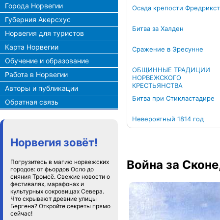
Города Норвегии
Осада крепости Фредрикс
Губерния Акерсхус
Битва за Халден
Норвегия для туристов
Карта Норвегии
Сражение в Эресунне
Обучение и образование
ОБЩИННЫЕ ТРАДИЦИИ
Работа в Норвегии
НОРВЕЖСКОГО
КРЕСТЬЯНСТВА
Авторы и публикации
Битва при Стикластадире
Обратная связь
Невероятный 1814 год
Норвегия зовёт!
Война за Сконе
Погрузитесь в магию норвежских
городов: от фьордов Осло до
сияния Тромсё. Свежие новости о
фестивалях, марафонах и
культурных сокровищах Севера.
Что скрывают древние улицы
Бергена? Откройте секреты прямо
сейчас!