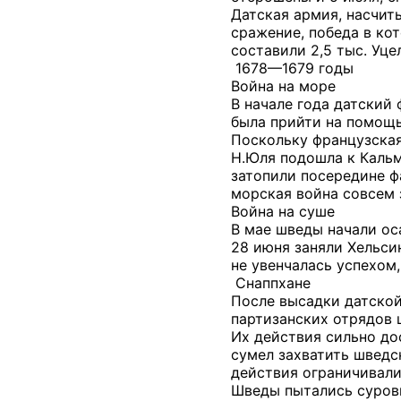
Датская армия, насчит
сражение, победа в ко
составили 2,5 тыс. Уц
1678—1679 годы
Война на море
В начале года датский
была прийти на помощ
Поскольку французская
Н.Юля подошла к Кальм
затопили посередине ф
морская война совсем 
Война на суше
В мае шведы начали ос
28 июня заняли Хельси
не увенчалась успехом,
Снаппхане
После высадки датской
партизанских отрядов 
Их действия сильно до
сумел захватить шведс
действия ограничивали
Шведы пытались суровы