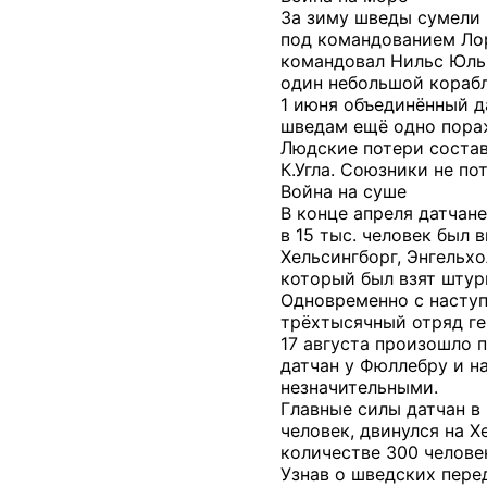
За зиму шведы сумели в
под командованием Лор
командовал Нильс Юль 
один небольшой корабл
1 июня объединённый д
шведам ещё одно пораж
Людские потери состав
К.Угла. Союзники не по
Война на суше
В конце апреля датчане
в 15 тыс. человек был 
Хельсингборг, Энгельхо
который был взят штурм
Одновременно с наступ
трёхтысячный отряд г
17 августа произошло 
датчан у Фюллебру и на
незначительными.
Главные силы датчан в
человек, двинулся на 
количестве 300 челове
Узнав о шведских перед