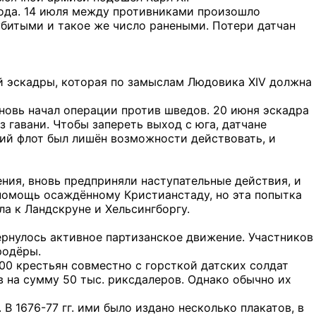
орода. 14 июля между противниками произошло
убитыми и такое же число ранеными. Потери датчан
ой эскадры, которая по замыслам Людовика XIV должна
вновь начал операции против шведов. 20 июня эскадра
 гавани. Чтобы запереть выход с юга, датчане
кий флот был лишён возможности действовать, и
ния, вновь предприняли наступательные действия, и
 помощь осаждённому Кристианстаду, но эта попытка
ла к Ландскруне и Хельсингборгу.
ернулось активное партизанское движение. Участников
родёры.
200 крестьян совместно с горсткой датских солдат
в на сумму 50 тыс. риксдалеров. Однако обычно их
 1676-77 гг. ими было издано несколько плакатов, в