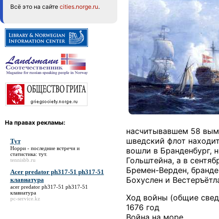
Всё это на сайте
cities.norge.ru
.
На правах рекламы:
насчитывавшем 58 вымп
шведский флот находит
Тут
Норри - последние встречи и
вошли в Бранденбург, 
статистика:
тут
.
Гольштейна, а в сентя
tennisbb.ru
Бремен-Верден, бранде
Acer predator ph317-51 ph317-51
Бохуслен и Вестеръётл
клавиатура
acer predator ph317-51 ph317-51
клавиатура
Ход войны (общие свед
pc-service.kz
1676 год
Война на море