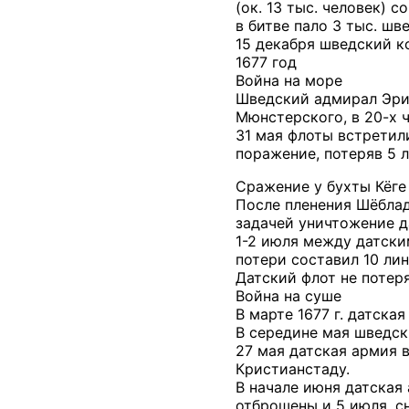
(ок. 13 тыс. человек)
в битве пало 3 тыс. шве
15 декабря шведский к
1677 год
Война на море
Шведский адмирал Эри
Мюнстерского, в 20-х 
31 мая флоты встретил
поражение, потеряв 5 л
Сражение у бухты Кёге 
После пленения Шёблад
задачей уничтожение д
1-2 июля между датски
потери составил 10 лин
Датский флот не потеря
Война на суше
В марте 1677 г. датска
В середине мая шведск
27 мая датская армия 
Кристианстаду.
В начале июня датская
отброшены и 5 июля, сн