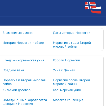
Знаменитые имена
Даты истории Норвегии
История Норвегии - обзор
Норвегия в годы Второй
мировой войны
Шведско-норвежская уния
Короли Норвегии
Средние века
Уния с Данией
Норвегия и вторая мировая
Норвегия после Второй
война
мировой войны
Кильский договор
Кальмарская уния
Объединенные королевства
Мосская конвенция
Швеция и Норвегия