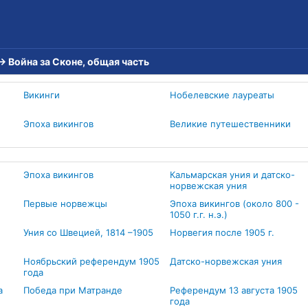
→
Война за Сконе, общая часть
Викинги
Нобелевские лауреаты
Эпоха викингов
Великие путешественники
Эпоха викингов
Кальмарская уния и датско-
норвежская уния
Первые норвежцы
Эпоха викингов (около 800 -
1050 г.г. н.э.)
Уния со Швецией, 1814 –1905
Норвегия после 1905 г.
Ноябрьский референдум 1905
Датско-норвежская уния
года
а
Победа при Матранде
Референдум 13 августа 1905
года