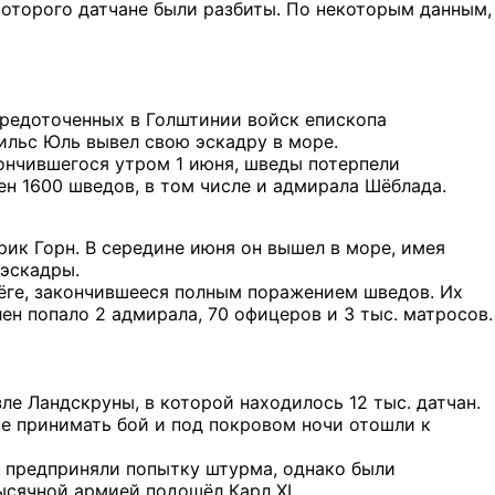
 которого датчане были разбиты. По некоторым данным,
редоточенных в Голштинии войск епископа
Нильс Юль вывел свою эскадру в море.
кончившегося утром 1 июня, шведы потерпели
ен 1600 шведов, в том числе и адмирала Шёблада.
ик Горн. В середине июня он вышел в море, имея
 эскадры.
ёге, закончившееся полным поражением шведов. Их
лен попало 2 адмирала, 70 офицеров и 3 тыс. матросов.
ле Ландскруны, в которой находилось 12 тыс. датчан.
не принимать бой и под покровом ночи отошли к
е предприняли попытку штурма, однако были
тысячной армией подошёл Карл XI.