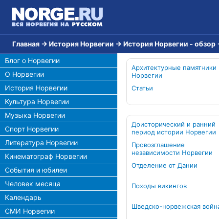
Главная
→
История Норвегии
→
История Норвегии - обзор
Блог о Норвегии
Архитектурные памятники
О Норвегии
Норвегии
История Норвегии
Статьи
Культура Норвегии
Музыка Норвегии
Доисторический и ранний
Спорт Норвегии
период истории Норвегии
Литература Норвегии
Провозглашение
независимости Норвегии
Кинематограф Норвегии
Отделение от Дании
События и юбилеи
Человек месяца
Походы викингов
Календарь
Шведско-норвежская войн
СМИ Норвегии