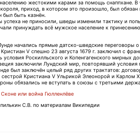
населению жестокими карами за помощь снаппхане. В ч
короля, приход, в котором это произошло, был обязан 
 был быть казнён.
 успеха не приносили, шведы изменили тактику и попы
начали принуждать всё мужское население к принесени
в Лунде начались прямые датско-шведские переговоры 
 Кристиан V спешно 23 августа 1679 г. заключил с фр
 условия Роскилльского и Копенгагенского мирных до
веция заключили Лундский мир, повторявший условия 
унде был заключён целый ряд других трактатов: догов
 сестрой Кристиана V Ульрикой Элеонорой и Карлом XI
оны обязались не вступать в союзы с третьими держ
 Сконе или война Гюлленлёве
пилькин С.В. по материалам Википедии