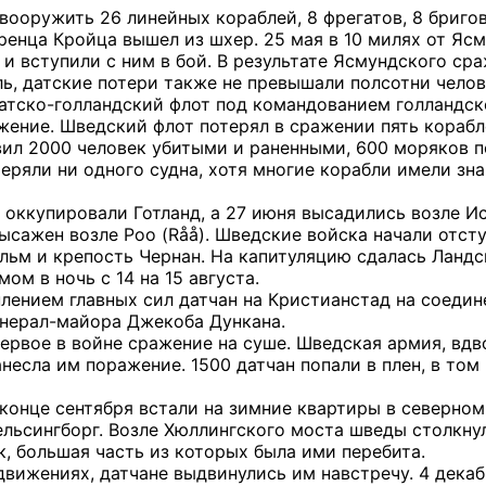
ооружить 26 линейных кораблей, 8 фрегатов, 8 бригов,
енца Кройца вышел из шхер. 25 мая в 10 милях от Яс
и вступили с ним в бой. В результате Ясмундского ср
ь, датские потери также не превышали полсотни челов
атско-голландский флот под командованием голландск
ение. Шведский флот потерял в сражении пять корабл
ил 2000 человек убитыми и раненными, 600 моряков п
теряли ни одного судна, хотя многие корабли имели з
 оккупировали Готланд, а 27 июня высадились возле И
высажен возле Роо (Råå). Шведские войска начали отст
льм и крепость Чернан. На капитуляцию сдалась Ландс
ом в ночь с 14 на 15 августа.
лением главных сил датчан на Кристианстад на соедин
енерал-майора Джекоба Дункана.
первое в войне сражение на суше. Шведская армия, вд
несла им поражение. 1500 датчан попали в плен, в том
 конце сентября встали на зимние квартиры в северном
Хельсингборг. Возле Хюллингского моста шведы столкну
к, большая часть из которых была ими перебита.
вижениях, датчане выдвинулись им навстречу. 4 декабр