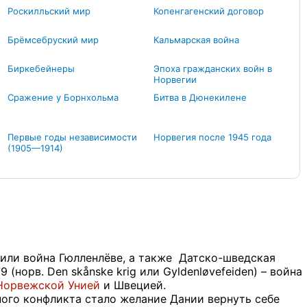
Роскилльский мир
Копенгагенский договор
Брёмсебруский мир
Кальмарская война
Биркебейнеры
Эпоха гражданских войн в
Норвегии
Сражение у Борнхольма
Битва в Дюнекилене
Первые годы независимости
Норвегия после 1945 года
(1905—1914)
 или война Гюлленлёве, а также Датско-шведская
 (норв. Den skånske krig или Gyldenløvefeiden) – война
Норвежской Унией
и Швецией.
ого конфликта стало желание Дании вернуть себе