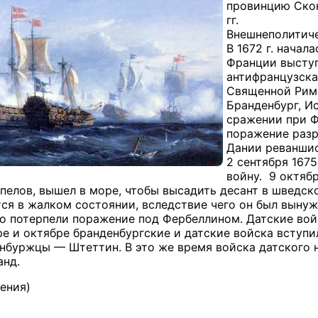
провинцию Скон
гг.
Внешнеполитиче
В 1672 г. начал
Франции выступ
антифранцузска
Священной Римс
Бранденбург, Ис
сражении при Ф
поражение разр
Дании реваншис
2 сентября 167
войну. 9 октябр
елов, вышел в море, чтобы высадить десант в шведск
ся в жалком состоянии, вследствие чего он был вынуж
но потерпели поражение под Фербеллином. Датские вой
бре и октябре бранденбургские и датские войска вступ
нбуржцы — Штеттин. В это же время войска датского 
анд.
ения)