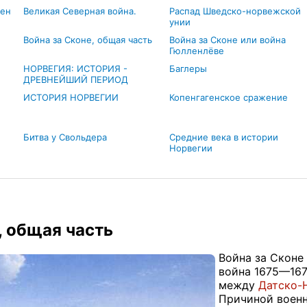
тен
Великая Северная война.
Распад Шведско-норвежской
унии
Война за Сконе, общая часть
Война за Сконе или война
Гюлленлёве
НОРВЕГИЯ: ИСТОРИЯ -
Баглеры
ДРЕВНЕЙШИЙ ПЕРИОД
ИСТОРИЯ НОРВЕГИИ
Копенгагенское сражение
Битва у Свольдера
Средние века в истории
Норвегии
, общая часть
Война за Сконе
война 1675—1679
между
Датско-
Причиной военн