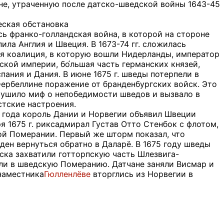
е, утраченную после датско-шведской войны 1643-45
ская обстановка
ась франко-голландская война, в которой на стороне
ила Англия и Швеция. В 1673-74 гг. сложилась
я коалиция, в которую вошли Нидерланды, император
кой империи, бо́льшая часть германских князей,
пания и Дания. В июне 1675 г. шведы потерпели в
ербеллине поражение от бранденбургских войск. Это
ушило миф о непобедимости шведов и вызвало в
тские настроения.
5 года король Дании и Норвегии объявил Швеции
я 1675 г. риксадмирал Густав Отто Стенбок с флотом,
ой Померании. Первый же шторм показал, что
ден вернуться обратно в Даларё. В 1675 году шведы
ска захватили готторпскую часть Шлезвига-
или в шведскую Померанию. Датчане заняли Висмар и
наместника
Гюлленлёве
вторглись из Норвегии в