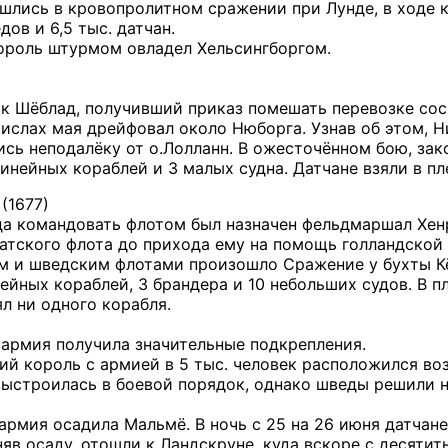
 сошлись в кровопролитном сражении при Лунде, в ходе
дов и 6,5 тыс. датчан.
ороль штурмом овладел Хельсингборгом.
к Шёблад, получивший приказ помешать перевозке сос
числах мая дрейфовал около Нюборга. Узнав об этом, 
ись неподалёку от о.Лолланн. В ожесточённом бою, за
инейных кораблей и 3 малых судна. Датчане взяли в пл
(1677)
а командовать флотом был назначен фельдмаршал Хенр
атского флота до прихода ему на помощь голландской
м и шведским флотами произошло Сражение у бухты К
ейных кораблей, 3 брандера и 10 небольших судов. В п
л ни одного корабля.
я армия получила значительные подкрепления.
ий король с армией в 5 тыс. человек расположился воз
выстроилась в боевой порядок, однако шведы решили 
 армия осадила Мальмё. В ночь с 25 на 26 июня датчан
яв осаду, отошли к Ландскруне, куда вскоре с десяти