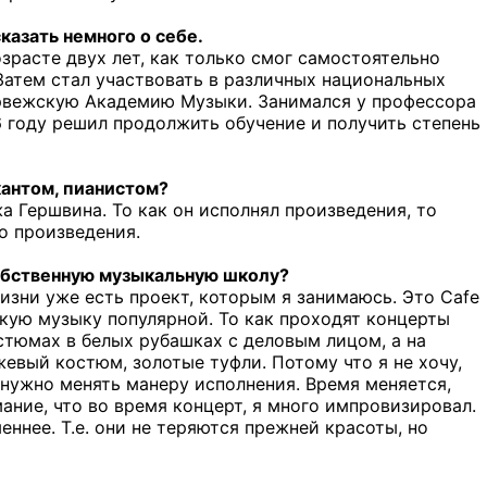
казать немного о себе.
зрасте двух лет, как только смог самостоятельно
 Затем стал участвовать в различных национальных
орвежскую Академию Музыки. Занимался у профессора
6 году решил продолжить обучение и получить степень
кантом, пианистом?
 Гершвина. То как он исполнял произведения, то
го произведения.
собственную музыкальную школу?
 жизни уже есть проект, которым я занимаюсь. Это
Cafe
скую музыку популярной. То как проходят концерты
стюмах в белых рубашках с деловым лицом, а на
жевый костюм, золотые туфли. Потому что я не хочу,
 нужно менять манеру исполнения. Время меняется,
ание, что во время концерт, я много импровизировал.
ннее. Т.е. они не теряются прежней красоты, но