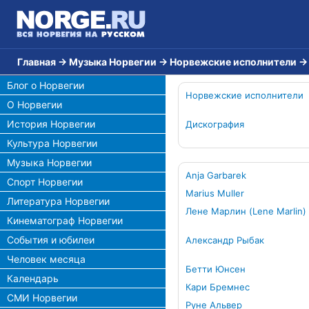
Главная
→
Музыка Норвегии
→
Норвежские исполнители
Блог о Норвегии
Норвежские исполнители
О Норвегии
История Норвегии
Дискография
Культура Норвегии
Музыка Норвегии
Anja Garbarek
Спорт Норвегии
Marius Muller
Литература Норвегии
Лене Марлин (Lene Marlin)
Кинематограф Норвегии
События и юбилеи
Александр Рыбак
Человек месяца
Бетти Юнсен
Календарь
Кари Бремнес
СМИ Норвегии
Руне Альвер