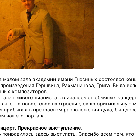
 в малом зале академии имени Гнесиных состоялся кон
 произведения Гершвина, Рахманинова, Грига. Была ис
чных композиторов.
талантливого пианиста отличалось от обычных концер
в что-то новое: своё настроение, свою оригинальную 
д прибывал в прекрасном расположении духа, был дово
ля нашего портала.
онцерт. Прекрасное выступление.
ь понравилось здесь выступать. Спасибо всем тем, кто