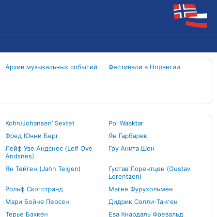
Архив музыкальных событий
Фестивали в Норвегии
Kohn/Johansen’ Sextet
Pol Waaktar
Фред Юнни Берг
Ян Гарбарек
Лейф Уве Андснес (Leif Ove
Гру Анита Шон
Andsnes)
Ян Тейген (Jahn Teigen)
Густав Лорентцен (Gustav
Lorentzen)
Рольф Скогстранд
Магне Фурухольмен
Мари Бойне Персен
Дидрик Солли-Танген
Терье Баккен
Ева Кнардаль Фревальд