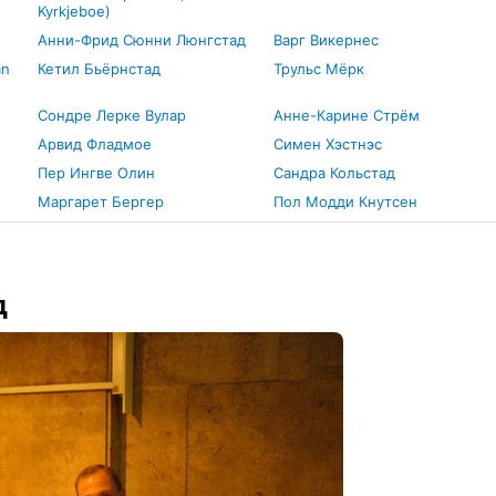
Kyrkjeboe)
Анни-Фрид Сюнни Люнгстад
Варг Викернес
an
Кетил Бьёрнстад
Трульс Мёрк
Сондре Лерке Вулар
Анне-Карине Стрём
Арвид Фладмое
Симен Хэстнэс
Пер Ингве Олин
Сандра Кольстад
Маргарет Бергер
Пол Модди Кнутсен
д