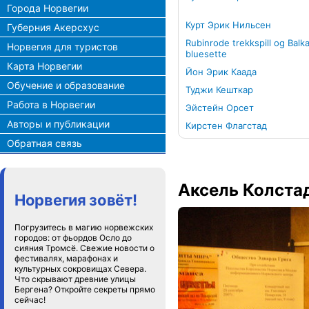
Города Норвегии
Курт Эрик Нильсен
Губерния Акерсхус
Rubinrode trekkspill og Balk
Норвегия для туристов
bluesette
Карта Норвегии
Йон Эрик Каада
Обучение и образование
Туджи Кешткар
Работа в Норвегии
Эйстейн Орсет
Авторы и публикации
Кирстен Флагстад
Обратная связь
Аксель Колста
Норвегия зовёт!
Погрузитесь в магию норвежских
городов: от фьордов Осло до
сияния Тромсё. Свежие новости о
фестивалях, марафонах и
культурных сокровищах Севера.
Что скрывают древние улицы
Бергена? Откройте секреты прямо
сейчас!