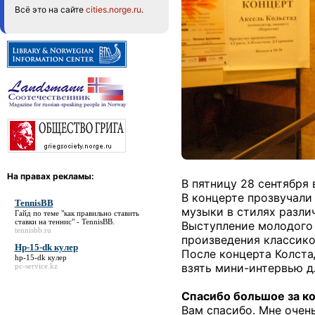
Всё это на сайте
cities.norge.ru
.
На правах рекламы:
В пятницу 28 сентября
В концерте прозвучали
TennisBB
музыки в стилях разли
Гайд по теме "как правильно ставить
ставки на теннис" -
TennisBB
.
Выступление молодого 
tennisbb.ru
произведения классико
Hp-15-dk кулер
После концерта Колста
hp-15-dk кулер
взять мини-интервью д
pc-service.kz
Спасибо большое за к
Вам спасибо. Мне очен