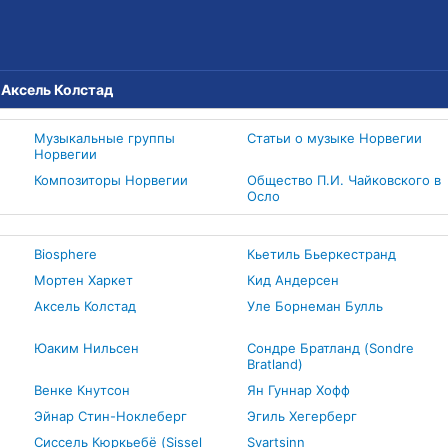
→
Аксель Колстад
Музыкальные группы
Статьи о музыке Норвегии
Норвегии
Композиторы Норвегии
Общество П.И. Чайковского в
Осло
Biosphere
Кьетиль Бьеркестранд
Мортен Харкет
Кид Андерсен
Аксель Колстад
Уле Борнеман Булль
Юаким Нильсен
Сондре Братланд (Sondre
Bratland)
Венке Кнутсон
Ян Гуннар Хофф
Эйнар Стин-Ноклеберг
Эгиль Хегерберг
Сиссель Кюркьебё (Sissel
Svartsinn