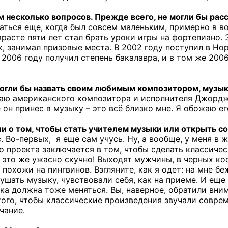
м несколько вопросов. Прежде всего, не могли бы расс
аться еще, когда был совсем маленьким, примерно в во
зрасте пяти лет стал брать уроки игры на фортепиано.
, занимал призовые места. В 2002 году поступил в Н
 2006 году получил степень бакалавра, и в том же 200
могли бы назвать своим любимым композитором, музы
аю американского композитора и исполнителя Джорджа
 он принес в музыку – это всё близко мне. Я обожаю е
и о том, чтобы стать учителем музыки или открыть 
. Во-первых,
я еще сам учусь. Ну, а вообще, у меня в
го проекта заключается в том, чтобы сделать классиче
 это же ужасно скучно! Выходят мужчины, в черных ко
похожи на пингвинов. Взгляните, как я одет: на мне бе
ушать музыку, чувствовали себя, как на приеме. И еще
ка должна тоже меняться. Вы, наверное, обратили вним
ого, чтобы классические произведения звучали совреме
чание.