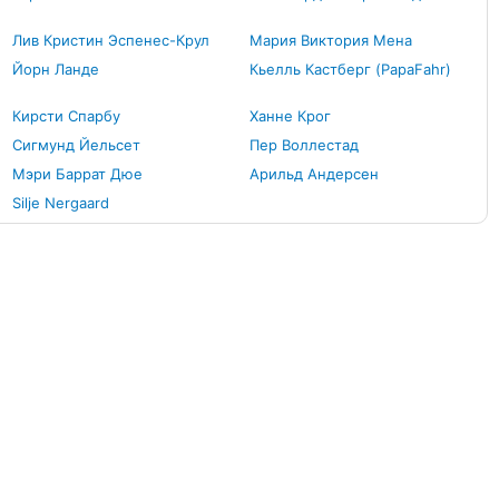
Лив Кристин Эспенес-Крул
Мария Виктория Мена
Йорн Ланде
Кьелль Кастберг (PapaFahr)
Кирсти Спарбу
Ханне Крог
Сигмунд Йельсет
Пер Воллестад
Мэри Баррат Дюе
Арильд Андерсен
Silje Nergaard